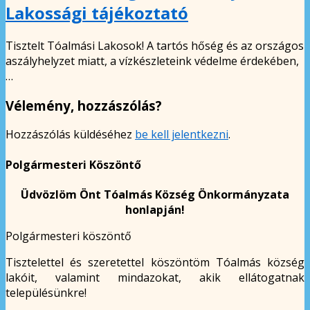
Lakossági tájékoztató
Tisztelt Tóalmási Lakosok! A tartós hőség és az országos
aszályhelyzet miatt, a vízkészleteink védelme érdekében,
…
Vélemény, hozzászólás?
Hozzászólás küldéséhez
be kell jelentkezni
.
Polgármesteri Köszöntő
Üdvözlöm Önt Tóalmás Község Önkormányzata
honlapján!
Polgármesteri köszöntő
Tisztelettel és szeretettel köszöntöm Tóalmás község
lakóit, valamint mindazokat, akik ellátogatnak
településünkre!