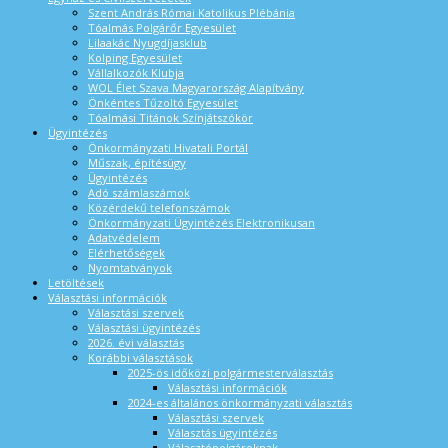
Szent András Római Katolikus Plébánia
Tóalmás Polgárőr Egyesület
Lilaakác Nyugdíjasklub
Kolping Egyesület
Vállalkozók Klubja
WOL Élet Szava Magyarország Alapítvány
Önkéntes Tűzoltó Egyesület
Tóalmási Titánok Színjátszókör
Ügyintézés
Önkormányzati Hivatali Portál
Műszak, építésügy
Ügyintézés
Adó számlaszámok
Közérdekű telefonszámok
Önkormányzati Ügyintézés Elektronikusan
Adatvédelem
Elérhetőségek
Nyomtatványok
Letöltések
Választási információk
Választási szervek
Választási ügyintézés
2026. évi választás
Korábbi választások
2025-ös időközi polgármesterválasztás
Választási információk
2024-es általános önkormányzati választás
Választási szervek
Választás ügyintézés
Választópolgároknak