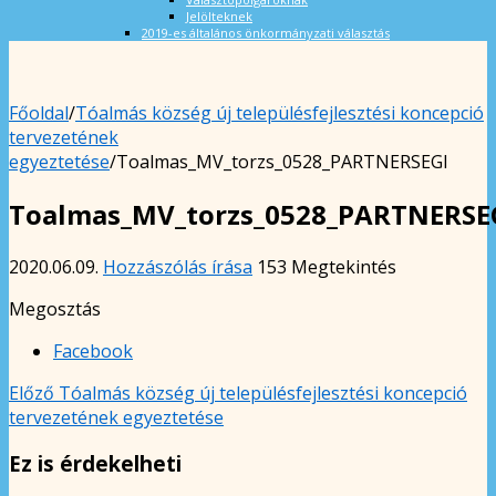
Jelölteknek
2019-es általános önkormányzati választás
Főoldal
/
Tóalmás község új településfejlesztési koncepció
tervezetének
egyeztetése
/
Toalmas_MV_torzs_0528_PARTNERSEGI
Toalmas_MV_torzs_0528_PARTNERSE
2020.06.09.
Hozzászólás írása
153 Megtekintés
Megosztás
Facebook
Előző
Tóalmás község új településfejlesztési koncepció
tervezetének egyeztetése
Ez is érdekelheti