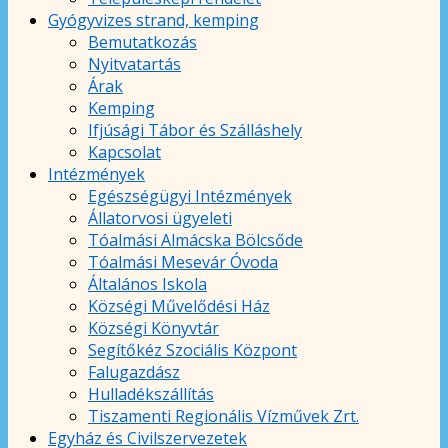
Gyógyvizes strand, kemping
Bemutatkozás
Nyitvatartás
Árak
Kemping
Ifjúsági Tábor és Szálláshely
Kapcsolat
Intézmények
Egészségügyi Intézmények
Állatorvosi ügyeleti
Tóalmási Almácska Bölcsőde
Tóalmási Mesevár Óvoda
Általános Iskola
Községi Művelődési Ház
Községi Könyvtár
Segítőkéz Szociális Központ
Falugazdász
Hulladékszállítás
Tiszamenti Regionális Vízművek Zrt.
Egyház és Civilszervezetek