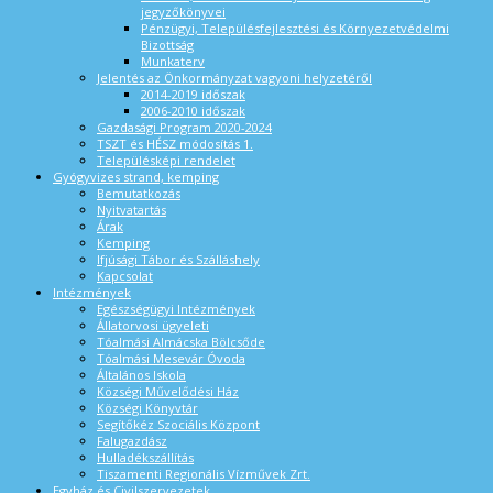
jegyzőkönyvei
Pénzügyi, Településfejlesztési és Környezetvédelmi
Bizottság
Munkaterv
Jelentés az Önkormányzat vagyoni helyzetéről
2014-2019 időszak
2006-2010 időszak
Gazdasági Program 2020-2024
TSZT és HÉSZ módosítás 1.
Településképi rendelet
Gyógyvizes strand, kemping
Bemutatkozás
Nyitvatartás
Árak
Kemping
Ifjúsági Tábor és Szálláshely
Kapcsolat
Intézmények
Egészségügyi Intézmények
Állatorvosi ügyeleti
Tóalmási Almácska Bölcsőde
Tóalmási Mesevár Óvoda
Általános Iskola
Községi Művelődési Ház
Községi Könyvtár
Segítőkéz Szociális Központ
Falugazdász
Hulladékszállítás
Tiszamenti Regionális Vízművek Zrt.
Egyház és Civilszervezetek