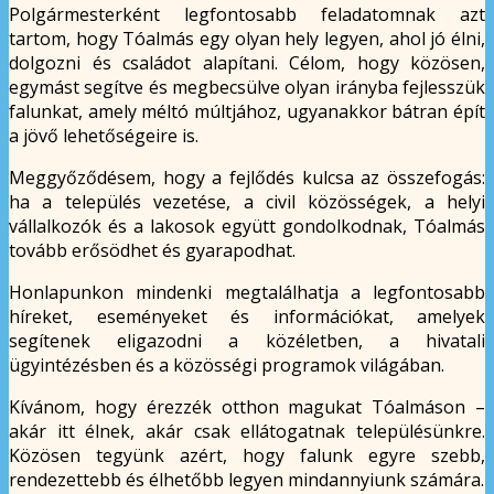
Polgármesterként legfontosabb feladatomnak azt
tartom, hogy Tóalmás egy olyan hely legyen, ahol jó élni,
dolgozni és családot alapítani. Célom, hogy közösen,
egymást segítve és megbecsülve olyan irányba fejlesszük
falunkat, amely méltó múltjához, ugyanakkor bátran épít
a jövő lehetőségeire is.
Meggyőződésem, hogy a fejlődés kulcsa az összefogás:
ha a település vezetése, a civil közösségek, a helyi
vállalkozók és a lakosok együtt gondolkodnak, Tóalmás
tovább erősödhet és gyarapodhat.
Honlapunkon mindenki megtalálhatja a legfontosabb
híreket, eseményeket és információkat, amelyek
segítenek eligazodni a közéletben, a hivatali
ügyintézésben és a közösségi programok világában.
Kívánom, hogy érezzék otthon magukat Tóalmáson –
akár itt élnek, akár csak ellátogatnak településünkre.
Közösen tegyünk azért, hogy falunk egyre szebb,
rendezettebb és élhetőbb legyen mindannyiunk számára.