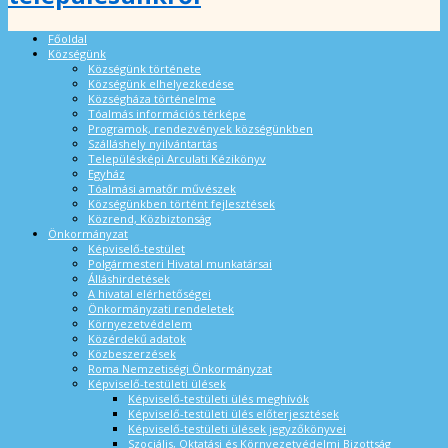
Főoldal
Községünk
Községünk története
Községünk elhelyezkedése
Községháza történelme
Tóalmás információs térképe
Programok, rendezvények községünkben
Szálláshely nyilvántartás
Településképi Arculati Kézikönyv
Egyház
Tóalmási amatőr művészek
Községünkben történt fejlesztések
Közrend, Közbiztonság
Önkormányzat
Képviselő-testület
Polgármesteri Hivatal munkatársai
Álláshirdetések
A hivatal elérhetőségei
Önkormányzati rendeletek
Környezetvédelem
Közérdekű adatok
Közbeszerzések
Roma Nemzetiségi Önkormányzat
Képviselő-testületi ülések
Képviselő-testületi ülés meghívók
Képviselő-testületi ülés előterjesztések
Képviselő-testületi ülések jegyzőkönyvei
Szociális, Oktatási és Környezetvédelmi Bizottság