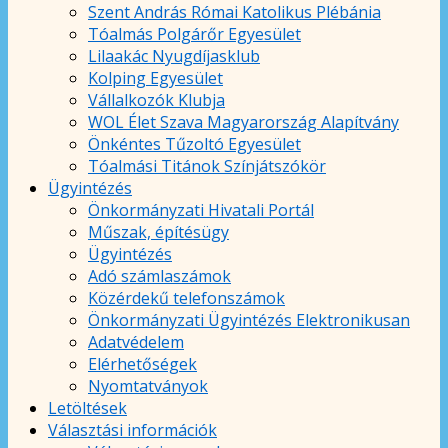
Szent András Római Katolikus Plébánia
Tóalmás Polgárőr Egyesület
Lilaakác Nyugdíjasklub
Kolping Egyesület
Vállalkozók Klubja
WOL Élet Szava Magyarország Alapítvány
Önkéntes Tűzoltó Egyesület
Tóalmási Titánok Színjátszókör
Ügyintézés
Önkormányzati Hivatali Portál
Műszak, építésügy
Ügyintézés
Adó számlaszámok
Közérdekű telefonszámok
Önkormányzati Ügyintézés Elektronikusan
Adatvédelem
Elérhetőségek
Nyomtatványok
Letöltések
Választási információk