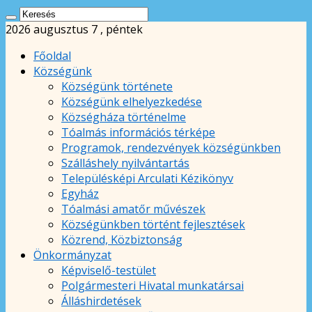
2026 augusztus 7 , péntek
Főoldal
Községünk
Községünk története
Községünk elhelyezkedése
Községháza történelme
Tóalmás információs térképe
Programok, rendezvények községünkben
Szálláshely nyilvántartás
Településképi Arculati Kézikönyv
Egyház
Tóalmási amatőr művészek
Községünkben történt fejlesztések
Közrend, Közbiztonság
Önkormányzat
Képviselő-testület
Polgármesteri Hivatal munkatársai
Álláshirdetések