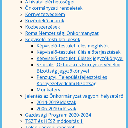
A hivatal elérhetőségei
Önkormányzati rendeletek
Környezetvédelem
Közérdekű adatok
Közbeszerzések
Roma Nemzetiségi Önkormányzat
Képviselő-testületi ülések
Képviselő-testületi ülés meghívók
Képviselő-testületi ülés előterjesztések
Képviselő-testületi ülések jegyzőkönyvei
Szociális, Oktatási és Környezetvédelmi
Bizottság jegyzőkönyvei
Pénzügyi, Településfejlesztési és
Környezetvédelmi Bizottság
Munkaterv
Jelentés az Önkormányzat vagyoni helyzetéről
2014-2019 időszak
2006-2010 időszak
Gazdasági Program 2020-2024
TSZT és HÉSZ módosítás 1.
Településképi rendelet