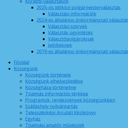
Korábbi választások
2025-ös időközi polgármesterválasztás
Választási információk
2024-es általános önkormányzati választá
Választási szervek
Választás ügyintézés
Választópolgároknak
Jelölteknek
2019-es általános önkormányzati választá
Főoldal
Községünk
Községünk története
Községünk elhelyezkedése
Községháza történelme
Tóalmás információs térképe
Programok, rendezvények községünkben
Szálláshely nyilvántartás
Településképi Arculati Kézikönyv
Egyház
Tóalmási amatőr művészek