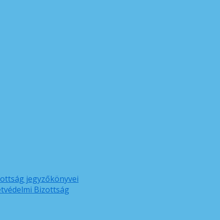
zottság jegyzőkönyvei
etvédelmi Bizottság