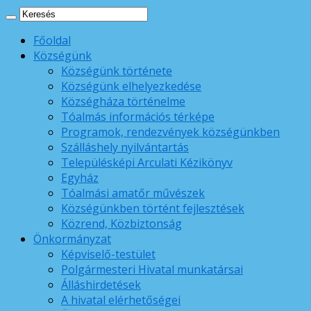
Főoldal
Községünk
Községünk története
Községünk elhelyezkedése
Községháza történelme
Tóalmás információs térképe
Programok, rendezvények községünkben
Szálláshely nyilvántartás
Településképi Arculati Kézikönyv
Egyház
Tóalmási amatőr művészek
Községünkben történt fejlesztések
Közrend, Közbiztonság
Önkormányzat
Képviselő-testület
Polgármesteri Hivatal munkatársai
Álláshirdetések
A hivatal elérhetőségei