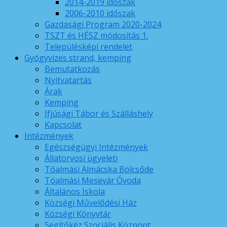
2014-2019 időszak
2006-2010 időszak
Gazdasági Program 2020-2024
TSZT és HÉSZ módosítás 1.
Településképi rendelet
Gyógyvizes strand, kemping
Bemutatkozás
Nyitvatartás
Árak
Kemping
Ifjúsági Tábor és Szálláshely
Kapcsolat
Intézmények
Egészségügyi Intézmények
Állatorvosi ügyeleti
Tóalmási Almácska Bölcsőde
Tóalmási Mesevár Óvoda
Általános Iskola
Községi Művelődési Ház
Községi Könyvtár
Segítőkéz Szociális Központ