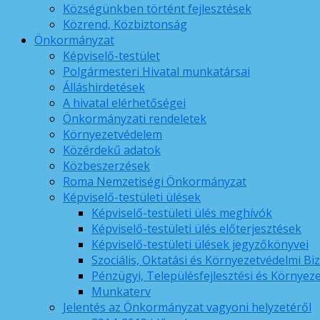
Községünkben történt fejlesztések
Közrend, Közbiztonság
Önkormányzat
Képviselő-testület
Polgármesteri Hivatal munkatársai
Álláshirdetések
A hivatal elérhetőségei
Önkormányzati rendeletek
Környezetvédelem
Közérdekű adatok
Közbeszerzések
Roma Nemzetiségi Önkormányzat
Képviselő-testületi ülések
Képviselő-testületi ülés meghívók
Képviselő-testületi ülés előterjesztések
Képviselő-testületi ülések jegyzőkönyvei
Szociális, Oktatási és Környezetvédelmi Bi
Pénzügyi, Településfejlesztési és Környez
Munkaterv
Jelentés az Önkormányzat vagyoni helyzetéről