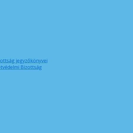
zottság jegyzőkönyvei
etvédelmi Bizottság