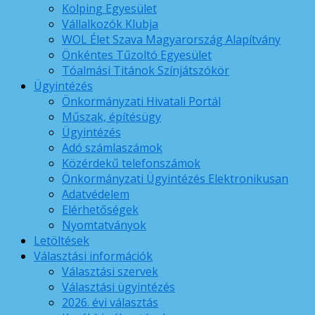
Kolping Egyesület
Vállalkozók Klubja
WOL Élet Szava Magyarország Alapítvány
Önkéntes Tűzoltó Egyesület
Tóalmási Titánok Színjátszókör
Ügyintézés
Önkormányzati Hivatali Portál
Műszak, építésügy
Ügyintézés
Adó számlaszámok
Közérdekű telefonszámok
Önkormányzati Ügyintézés Elektronikusan
Adatvédelem
Elérhetőségek
Nyomtatványok
Letöltések
Választási információk
Választási szervek
Választási ügyintézés
2026. évi választás