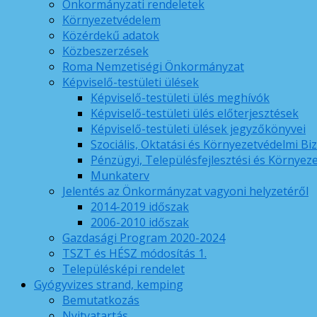
Önkormányzati rendeletek
Környezetvédelem
Közérdekű adatok
Közbeszerzések
Roma Nemzetiségi Önkormányzat
Képviselő-testületi ülések
Képviselő-testületi ülés meghívók
Képviselő-testületi ülés előterjesztések
Képviselő-testületi ülések jegyzőkönyvei
Szociális, Oktatási és Környezetvédelmi Bi
Pénzügyi, Településfejlesztési és Környez
Munkaterv
Jelentés az Önkormányzat vagyoni helyzetéről
2014-2019 időszak
2006-2010 időszak
Gazdasági Program 2020-2024
TSZT és HÉSZ módosítás 1.
Településképi rendelet
Gyógyvizes strand, kemping
Bemutatkozás
Nyitvatartás