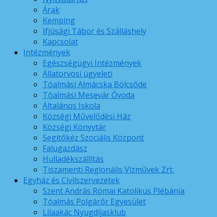
Árak
Kemping
Ifjúsági Tábor és Szálláshely
Kapcsolat
Intézmények
Egészségügyi Intézmények
Állatorvosi ügyeleti
Tóalmási Almácska Bölcsőde
Tóalmási Mesevár Óvoda
Általános Iskola
Községi Művelődési Ház
Községi Könyvtár
Segítőkéz Szociális Központ
Falugazdász
Hulladékszállítás
Tiszamenti Regionális Vízművek Zrt.
Egyház és Civilszervezetek
Szent András Római Katolikus Plébánia
Tóalmás Polgárőr Egyesület
Lilaakác Nyugdíjasklub