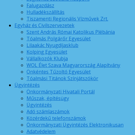
Falugazdász
Hulladékszállítás
Tiszamenti Regionális Vízművek Zrt.
Egyház és Civilszervezetek
Szent András Római Katolikus Plébánia
Tóalmás Polgárőr Egyesület
Lilaakác Nyugdíjasklub
Kolping Egyesület
Vállalkozók Klubja
WOL Élet Szava Magyarország Alapítvány
Önkéntes Tűzoltó Egyesület
Tóalmási Titánok Színjátszókör
Ügyintézés
Önkormányzati Hivatali Portál
Műszak, építésügy
Ügyintézés
Adó számlaszámok
Közérdekű telefonszámok
Önkormányzati Ügyintézés Elektronikusan
Adatvédelem