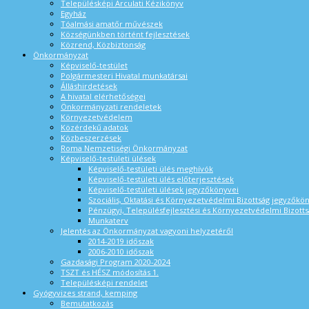
Településképi Arculati Kézikönyv
Egyház
Tóalmási amatőr művészek
Községünkben történt fejlesztések
Közrend, Közbiztonság
Önkormányzat
Képviselő-testület
Polgármesteri Hivatal munkatársai
Álláshirdetések
A hivatal elérhetőségei
Önkormányzati rendeletek
Környezetvédelem
Közérdekű adatok
Közbeszerzések
Roma Nemzetiségi Önkormányzat
Képviselő-testületi ülések
Képviselő-testületi ülés meghívók
Képviselő-testületi ülés előterjesztések
Képviselő-testületi ülések jegyzőkönyvei
Szociális, Oktatási és Környezetvédelmi Bizottság jegyzőkö
Pénzügyi, Településfejlesztési és Környezetvédelmi Bizotts
Munkaterv
Jelentés az Önkormányzat vagyoni helyzetéről
2014-2019 időszak
2006-2010 időszak
Gazdasági Program 2020-2024
TSZT és HÉSZ módosítás 1.
Településképi rendelet
Gyógyvizes strand, kemping
Bemutatkozás