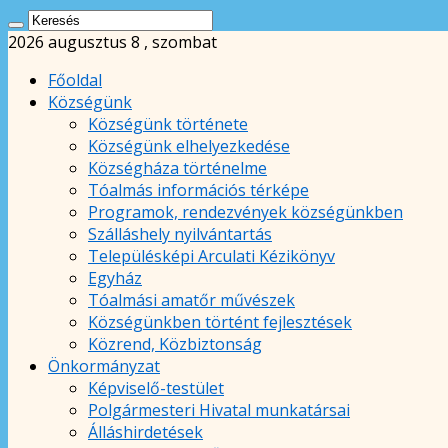
2026 augusztus 8 , szombat
Főoldal
Községünk
Községünk története
Községünk elhelyezkedése
Községháza történelme
Tóalmás információs térképe
Programok, rendezvények községünkben
Szálláshely nyilvántartás
Településképi Arculati Kézikönyv
Egyház
Tóalmási amatőr művészek
Községünkben történt fejlesztések
Közrend, Közbiztonság
Önkormányzat
Képviselő-testület
Polgármesteri Hivatal munkatársai
Álláshirdetések