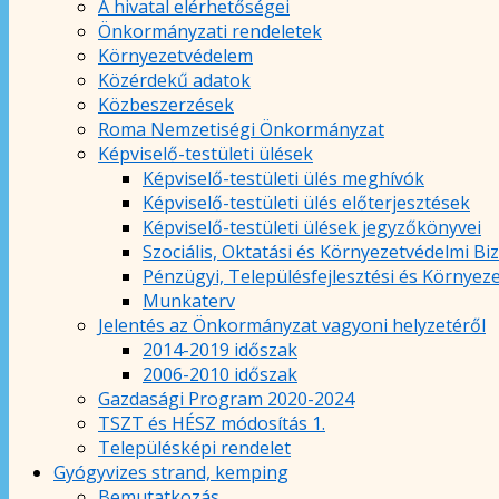
A hivatal elérhetőségei
Önkormányzati rendeletek
Környezetvédelem
Közérdekű adatok
Közbeszerzések
Roma Nemzetiségi Önkormányzat
Képviselő-testületi ülések
Képviselő-testületi ülés meghívók
Képviselő-testületi ülés előterjesztések
Képviselő-testületi ülések jegyzőkönyvei
Szociális, Oktatási és Környezetvédelmi Bi
Pénzügyi, Településfejlesztési és Környez
Munkaterv
Jelentés az Önkormányzat vagyoni helyzetéről
2014-2019 időszak
2006-2010 időszak
Gazdasági Program 2020-2024
TSZT és HÉSZ módosítás 1.
Településképi rendelet
Gyógyvizes strand, kemping
Bemutatkozás