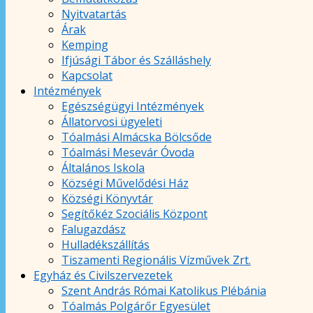
Nyitvatartás
Árak
Kemping
Ifjúsági Tábor és Szálláshely
Kapcsolat
Intézmények
Egészségügyi Intézmények
Állatorvosi ügyeleti
Tóalmási Almácska Bölcsőde
Tóalmási Mesevár Óvoda
Általános Iskola
Községi Művelődési Ház
Községi Könyvtár
Segítőkéz Szociális Központ
Falugazdász
Hulladékszállítás
Tiszamenti Regionális Vízművek Zrt.
Egyház és Civilszervezetek
Szent András Római Katolikus Plébánia
Tóalmás Polgárőr Egyesület