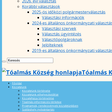
2026. évi választás
Korábbi választások
2025-ös időközi polgármesterválasztás
Választási információk
2024-es általános önkormányzati választá
Választási szervek
Választás ügyintézés
Választópolgároknak
Jelölteknek
2019-es általános önkormányzati választá
Tóalmás K
Főoldal
Községünk
Községünk története
Községünk elhelyezkedése
Községháza történelme
Tóalmás információs térképe
Programok, rendezvények községünkben
Szálláshely nyilvántartás