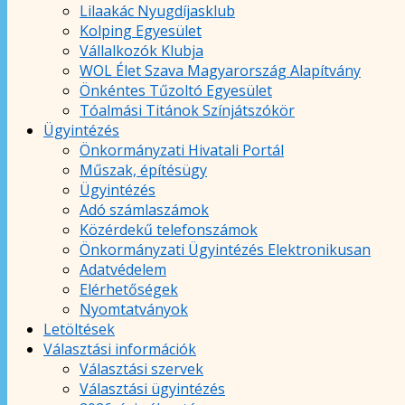
Lilaakác Nyugdíjasklub
Kolping Egyesület
Vállalkozók Klubja
WOL Élet Szava Magyarország Alapítvány
Önkéntes Tűzoltó Egyesület
Tóalmási Titánok Színjátszókör
Ügyintézés
Önkormányzati Hivatali Portál
Műszak, építésügy
Ügyintézés
Adó számlaszámok
Közérdekű telefonszámok
Önkormányzati Ügyintézés Elektronikusan
Adatvédelem
Elérhetőségek
Nyomtatványok
Letöltések
Választási információk
Választási szervek
Választási ügyintézés