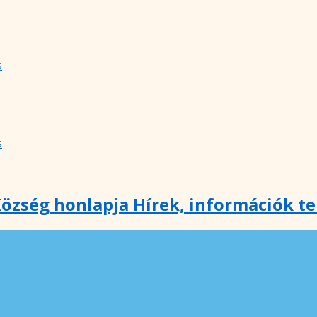
s
s
özség honlapja Hírek, információk t