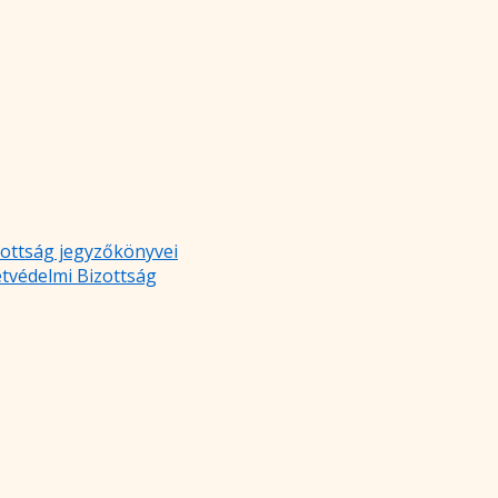
zottság jegyzőkönyvei
etvédelmi Bizottság