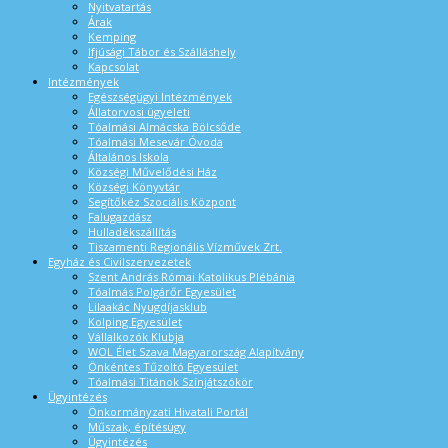
Nyitvatartás
Árak
Kemping
Ifjúsági Tábor és Szálláshely
Kapcsolat
Intézmények
Egészségügyi Intézmények
Állatorvosi ügyeleti
Tóalmási Almácska Bölcsőde
Tóalmási Mesevár Óvoda
Általános Iskola
Községi Művelődési Ház
Községi Könyvtár
Segítőkéz Szociális Központ
Falugazdász
Hulladékszállítás
Tiszamenti Regionális Vízművek Zrt.
Egyház és Civilszervezetek
Szent András Római Katolikus Plébánia
Tóalmás Polgárőr Egyesület
Lilaakác Nyugdíjasklub
Kolping Egyesület
Vállalkozók Klubja
WOL Élet Szava Magyarország Alapítvány
Önkéntes Tűzoltó Egyesület
Tóalmási Titánok Színjátszókör
Ügyintézés
Önkormányzati Hivatali Portál
Műszak, építésügy
Ügyintézés