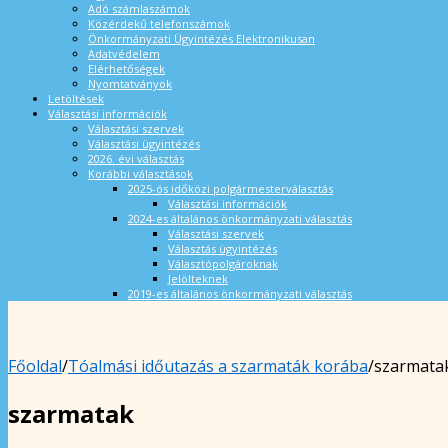
Adó számlaszámok
Közérdekű telefonszámok
Önkormányzati Ügyintézés Elektronikusan
Adatvédelem
Elérhetőségek
Nyomtatványok
Letöltések
Választási információk
Választási szervek
Választási ügyintézés
2026. évi választás
Korábbi választások
2025-ös időközi polgármesterválasztás
Választási információk
2024-es általános önkormányzati választás
Választási szervek
Választás ügyintézés
Választópolgároknak
Jelölteknek
2019-es általános önkormányzati választás
Főoldal
/
Tóalmási időutazás a szarmaták korába
/
szarmata
szarmatak