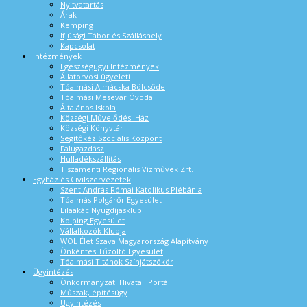
Nyitvatartás
Árak
Kemping
Ifjúsági Tábor és Szálláshely
Kapcsolat
Intézmények
Egészségügyi Intézmények
Állatorvosi ügyeleti
Tóalmási Almácska Bölcsőde
Tóalmási Mesevár Óvoda
Általános Iskola
Községi Művelődési Ház
Községi Könyvtár
Segítőkéz Szociális Központ
Falugazdász
Hulladékszállítás
Tiszamenti Regionális Vízművek Zrt.
Egyház és Civilszervezetek
Szent András Római Katolikus Plébánia
Tóalmás Polgárőr Egyesület
Lilaakác Nyugdíjasklub
Kolping Egyesület
Vállalkozók Klubja
WOL Élet Szava Magyarország Alapítvány
Önkéntes Tűzoltó Egyesület
Tóalmási Titánok Színjátszókör
Ügyintézés
Önkormányzati Hivatali Portál
Műszak, építésügy
Ügyintézés