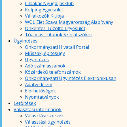
Lilaakác Nyugdíjasklub
Kolping Egyesület
Vállalkozók Klubja
WOL Élet Szava Magyarország Alapítvány
Önkéntes Tűzoltó Egyesület
Tóalmási Titánok Színjátszókör
Ügyintézés
Önkormányzati Hivatali Portál
Műszak, építésügy
Ügyintézés
Adó számlaszámok
Közérdekű telefonszámok
Önkormányzati Ügyintézés Elektronikusan
Adatvédelem
Elérhetőségek
Nyomtatványok
Letöltések
Választási információk
Választási szervek
Választási ügyintézés