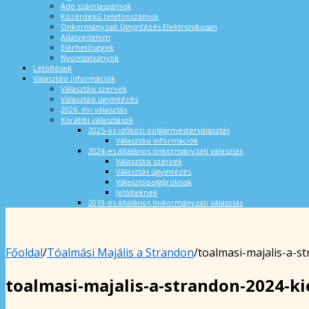
Adó számlaszámok
Közérdekű telefonszámok
Önkormányzati Ügyintézés Elektronikusan
Adatvédelem
Elérhetőségek
Nyomtatványok
Letöltések
Választási információk
Választási szervek
Választási ügyintézés
2026. évi választás
Korábbi választások
2025-ös időközi polgármesterválasztás
Választási információk
2024-es általános önkormányzati választás
Választási szervek
Választás ügyintézés
Választópolgároknak
Jelölteknek
2019-es általános önkormányzati választás
Főoldal
/
Tóalmási Majális a Strandon
/
toalmasi-majalis-a-s
toalmasi-majalis-a-strandon-2024-k