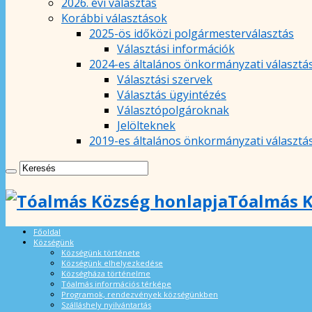
2026. évi választás
Korábbi választások
2025-ös időközi polgármesterválasztás
Választási információk
2024-es általános önkormányzati választá
Választási szervek
Választás ügyintézés
Választópolgároknak
Jelölteknek
2019-es általános önkormányzati választá
Tóalmás K
Főoldal
Községünk
Községünk története
Községünk elhelyezkedése
Községháza történelme
Tóalmás információs térképe
Programok, rendezvények községünkben
Szálláshely nyilvántartás