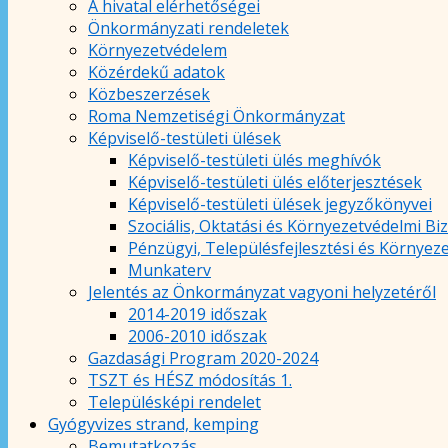
A hivatal elérhetőségei
Önkormányzati rendeletek
Környezetvédelem
Közérdekű adatok
Közbeszerzések
Roma Nemzetiségi Önkormányzat
Képviselő-testületi ülések
Képviselő-testületi ülés meghívók
Képviselő-testületi ülés előterjesztések
Képviselő-testületi ülések jegyzőkönyvei
Szociális, Oktatási és Környezetvédelmi Bi
Pénzügyi, Településfejlesztési és Környez
Munkaterv
Jelentés az Önkormányzat vagyoni helyzetéről
2014-2019 időszak
2006-2010 időszak
Gazdasági Program 2020-2024
TSZT és HÉSZ módosítás 1.
Településképi rendelet
Gyógyvizes strand, kemping
Bemutatkozás