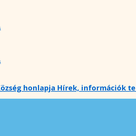
s
s
özség honlapja Hírek, információk t