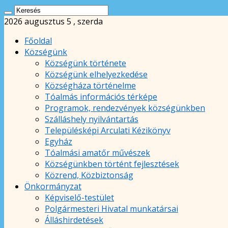
2026 augusztus 5 , szerda
Főoldal
Községünk
Községünk története
Községünk elhelyezkedése
Községháza történelme
Tóalmás információs térképe
Programok, rendezvények községünkben
Szálláshely nyilvántartás
Településképi Arculati Kézikönyv
Egyház
Tóalmási amatőr művészek
Községünkben történt fejlesztések
Közrend, Közbiztonság
Önkormányzat
Képviselő-testület
Polgármesteri Hivatal munkatársai
Álláshirdetések