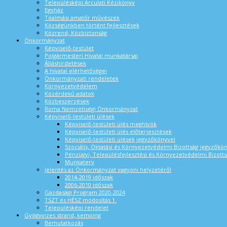
Településképi Arculati Kézikönyv
Egyház
Tóalmási amatőr művészek
Községünkben történt fejlesztések
Közrend, Közbiztonság
Önkormányzat
Képviselő-testület
Polgármesteri Hivatal munkatársai
Álláshirdetések
A hivatal elérhetőségei
Önkormányzati rendeletek
Környezetvédelem
Közérdekű adatok
Közbeszerzések
Roma Nemzetiségi Önkormányzat
Képviselő-testületi ülések
Képviselő-testületi ülés meghívók
Képviselő-testületi ülés előterjesztések
Képviselő-testületi ülések jegyzőkönyvei
Szociális, Oktatási és Környezetvédelmi Bizottság jegyzőkö
Pénzügyi, Településfejlesztési és Környezetvédelmi Bizotts
Munkaterv
Jelentés az Önkormányzat vagyoni helyzetéről
2014-2019 időszak
2006-2010 időszak
Gazdasági Program 2020-2024
TSZT és HÉSZ módosítás 1.
Településképi rendelet
Gyógyvizes strand, kemping
Bemutatkozás