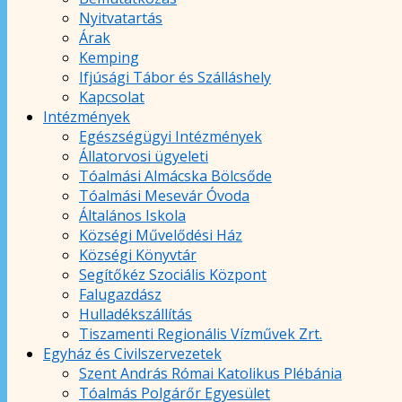
Nyitvatartás
Árak
Kemping
Ifjúsági Tábor és Szálláshely
Kapcsolat
Intézmények
Egészségügyi Intézmények
Állatorvosi ügyeleti
Tóalmási Almácska Bölcsőde
Tóalmási Mesevár Óvoda
Általános Iskola
Községi Művelődési Ház
Községi Könyvtár
Segítőkéz Szociális Központ
Falugazdász
Hulladékszállítás
Tiszamenti Regionális Vízművek Zrt.
Egyház és Civilszervezetek
Szent András Római Katolikus Plébánia
Tóalmás Polgárőr Egyesület