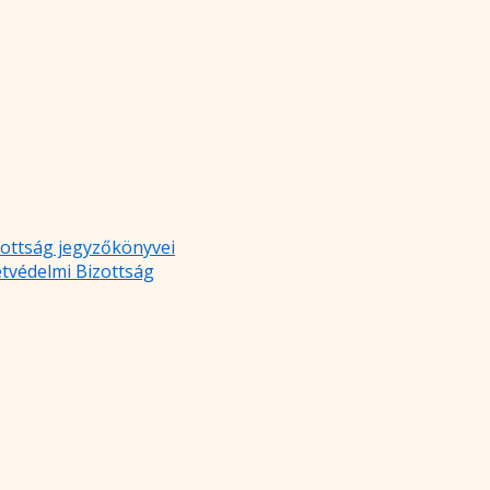
zottság jegyzőkönyvei
etvédelmi Bizottság