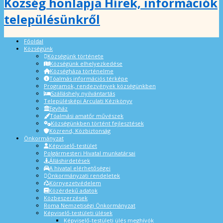
Község honlapja Hírek, információk
településünkről
Főoldal
Községünk
Községünk története
Községünk elhelyezkedése
Községháza történelme
Tóalmás információs térképe
Programok, rendezvények községünkben
Szálláshely nyilvántartás
Településképi Arculati Kézikönyv
Egyház
Tóalmási amatőr művészek
Községünkben történt fejlesztések
Közrend, Közbiztonság
Önkormányzat
Képviselő-testület
Polgármesteri Hivatal munkatársai
Álláshirdetések
A hivatal elérhetőségei
Önkormányzati rendeletek
Környezetvédelem
Közérdekű adatok
Közbeszerzések
Roma Nemzetiségi Önkormányzat
Képviselő-testületi ülések
Képviselő-testületi ülés meghívók