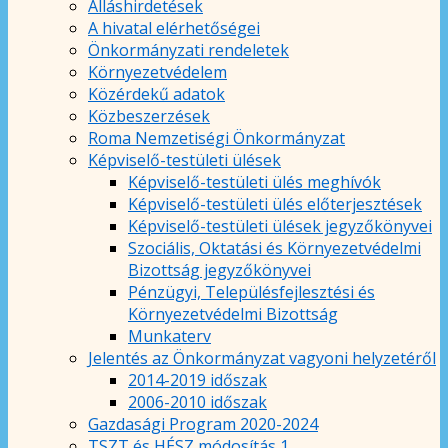
Álláshirdetések
A hivatal elérhetőségei
Önkormányzati rendeletek
Környezetvédelem
Közérdekű adatok
Közbeszerzések
Roma Nemzetiségi Önkormányzat
Képviselő-testületi ülések
Képviselő-testületi ülés meghívók
Képviselő-testületi ülés előterjesztések
Képviselő-testületi ülések jegyzőkönyvei
Szociális, Oktatási és Környezetvédelmi
Bizottság jegyzőkönyvei
Pénzügyi, Településfejlesztési és
Környezetvédelmi Bizottság
Munkaterv
Jelentés az Önkormányzat vagyoni helyzetéről
2014-2019 időszak
2006-2010 időszak
Gazdasági Program 2020-2024
TSZT és HÉSZ módosítás 1.