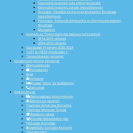
Képviselő-testületi ülés előterjesztések
Képviselő-testületi ülések jegyzőkönyvei
Szociális, Oktatási és Környezetvédelmi Bizottság
jegyzőkönyvei
Pénzügyi, Településfejlesztési és Környezetvédelmi
Bizottság
Munkaterv
Jelentés az Önkormányzat vagyoni helyzetéről
2014-2019 időszak
2006-2010 időszak
Gazdasági Program 2020-2024
TSZT és HÉSZ módosítás 1.
Településképi rendelet
Gyógyvizes strand, kemping
Bemutatkozás
Nyitvatartás
Árak
Kemping
Ifjúsági Tábor és Szálláshely
Kapcsolat
Intézmények
Egészségügyi Intézmények
Állatorvosi ügyeleti
Tóalmási Almácska Bölcsőde
Tóalmási Mesevár Óvoda
Általános Iskola
Községi Művelődési Ház
Községi Könyvtár
Segítőkéz Szociális Központ
Falugazdász