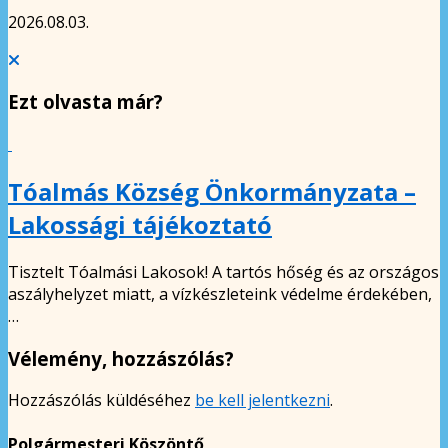
2026.08.03.
Ezt olvasta már?
Tóalmás Község Önkormányzata –
Lakossági tájékoztató
Tisztelt Tóalmási Lakosok! A tartós hőség és az országos
aszályhelyzet miatt, a vízkészleteink védelme érdekében,
…
Vélemény, hozzászólás?
Hozzászólás küldéséhez
be kell jelentkezni
.
Polgármesteri Köszöntő