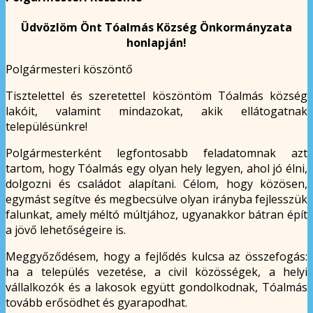
Üdvözlöm Önt Tóalmás Község Önkormányzata
honlapján!
Polgármesteri köszöntő
Tisztelettel és szeretettel köszöntöm Tóalmás község
lakóit, valamint mindazokat, akik ellátogatnak
településünkre!
Polgármesterként legfontosabb feladatomnak azt
tartom, hogy Tóalmás egy olyan hely legyen, ahol jó élni,
dolgozni és családot alapítani. Célom, hogy közösen,
egymást segítve és megbecsülve olyan irányba fejlesszük
falunkat, amely méltó múltjához, ugyanakkor bátran épít
a jövő lehetőségeire is.
Meggyőződésem, hogy a fejlődés kulcsa az összefogás:
ha a település vezetése, a civil közösségek, a helyi
vállalkozók és a lakosok együtt gondolkodnak, Tóalmás
tovább erősödhet és gyarapodhat.