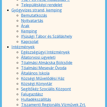
Településképi rendelet
Gyógyvizes strand, kemping
Bemutatkozás
Nyitvatartás
Árak
Kemping
Ifjúsági Tábor és Szálláshely
Kapcsolat
Intézmények
Egészségügyi Intézmények
Állatorvosi ügyeleti
Tóalmási Almácska Bölcsőde
Tóalmási Mesevár Óvoda
Általános Iskola
Községi Művelődési Ház
Községi Könyvtár
Segítőkéz Szociális Központ
Falugazdász
Hulladékszállítás
Tiszamenti Regionális Vízművek Zrt.