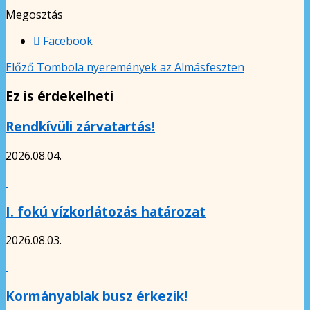
Megosztás
Facebook
Előző
Tombola nyeremények az Almásfeszten
Ez is érdekelheti
Rendkívüli zárvatartás!
2026.08.04.
I. fokú vízkorlátozás határozat
2026.08.03.
Kormányablak busz érkezik!