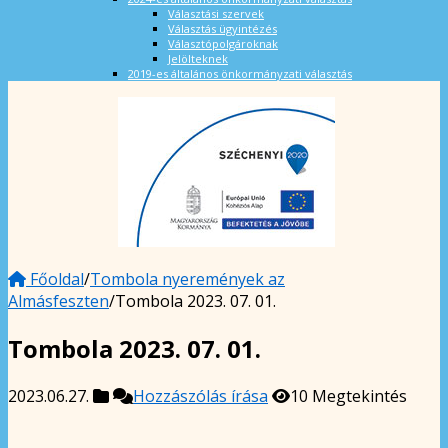
Választási szervek
Választás ügyintézés
Választópolgároknak
Jelölteknek
2019-es általános önkormányzati választás
Főoldal
/
Tombola nyeremények az
Almásfeszten
/
Tombola 2023. 07. 01.
Tombola 2023. 07. 01.
2023.06.27.
Hozzászólás írása
10 Megtekintés