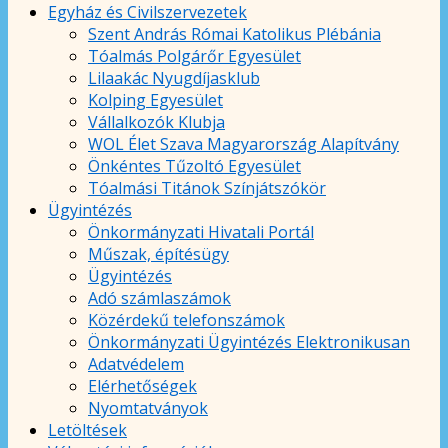
Egyház és Civilszervezetek
Szent András Római Katolikus Plébánia
Tóalmás Polgárőr Egyesület
Lilaakác Nyugdíjasklub
Kolping Egyesület
Vállalkozók Klubja
WOL Élet Szava Magyarország Alapítvány
Önkéntes Tűzoltó Egyesület
Tóalmási Titánok Színjátszókör
Ügyintézés
Önkormányzati Hivatali Portál
Műszak, építésügy
Ügyintézés
Adó számlaszámok
Közérdekű telefonszámok
Önkormányzati Ügyintézés Elektronikusan
Adatvédelem
Elérhetőségek
Nyomtatványok
Letöltések