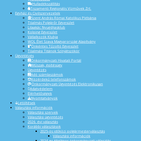
Hulladékszállítás
Tiszamenti Regionális Vízművek Zrt.
Egyház és Civilszervezetek
Szent András Római Katolikus Plébánia
Tóalmás Polgárőr Egyesület
Lilaakác Nyugdíjasklub
Kolping Egyesület
Vállalkozók Klubja
WOL Élet Szava Magyarország Alapítvány
Önkéntes Tűzoltó Egyesület
Tóalmási Titánok Színjátszókör
Ügyintézés
Önkormányzati Hivatali Portál
Műszak, építésügy
Ügyintézés
Adó számlaszámok
Közérdekű telefonszámok
Önkormányzati Ügyintézés Elektronikusan
Adatvédelem
Elérhetőségek
Nyomtatványok
Letöltések
Választási információk
Választási szervek
Választási ügyintézés
2026. évi választás
Korábbi választások
2025-ös időközi polgármesterválasztás
Választási információk
2024-es általános önkormányzati választás