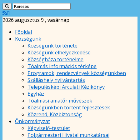
2026 augusztus 9 , vasárnap
Főoldal
Községünk
Községünk története
Községünk elhelyezkedése
Községháza történelme
Tóalmás információs térképe
Programok, rendezvények községünkben
Szálláshely nyilvántartás
Településképi Arculati Kézikönyv
Egyház
Tóalmási amatőr művészek
Községünkben történt fejlesztések
Közrend, Közbiztonság
Önkormányzat
Képviselő-testület
Polgármesteri Hivatal munkatársai