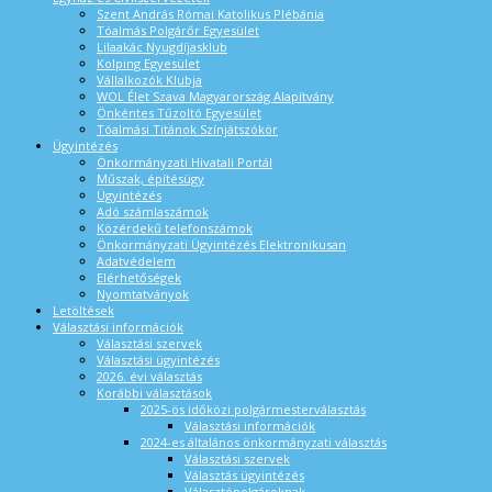
Szent András Római Katolikus Plébánia
Tóalmás Polgárőr Egyesület
Lilaakác Nyugdíjasklub
Kolping Egyesület
Vállalkozók Klubja
WOL Élet Szava Magyarország Alapítvány
Önkéntes Tűzoltó Egyesület
Tóalmási Titánok Színjátszókör
Ügyintézés
Önkormányzati Hivatali Portál
Műszak, építésügy
Ügyintézés
Adó számlaszámok
Közérdekű telefonszámok
Önkormányzati Ügyintézés Elektronikusan
Adatvédelem
Elérhetőségek
Nyomtatványok
Letöltések
Választási információk
Választási szervek
Választási ügyintézés
2026. évi választás
Korábbi választások
2025-ös időközi polgármesterválasztás
Választási információk
2024-es általános önkormányzati választás
Választási szervek
Választás ügyintézés
Választópolgároknak