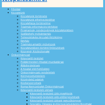
Főoldal
Községünk
Községünk története
Községünk elhelyezkedése
Községháza történelme
Tóalmás információs térképe
Programok, rendezvények községünkben
Szálláshely nyilvántartás
Településképi Arculati Kézikönyv
Egyház
Tóalmási amatőr művészek
Községünkben történt fejlesztések
Közrend, Közbiztonság
Önkormányzat
Képviselő-testület
Polgármesteri Hivatal munkatársai
Álláshirdetések
A hivatal elérhetőségei
Önkormányzati rendeletek
Környezetvédelem
Közérdekű adatok
Közbeszerzések
Roma Nemzetiségi Önkormányzat
Képviselő-testületi ülések
Képviselő-testületi ülés meghívók
Képviselő-testületi ülés előterjesztések
Képviselő-testületi ülések jegyzőkönyvei
Szociális, Oktatási és Környezetvédelmi Bizottság