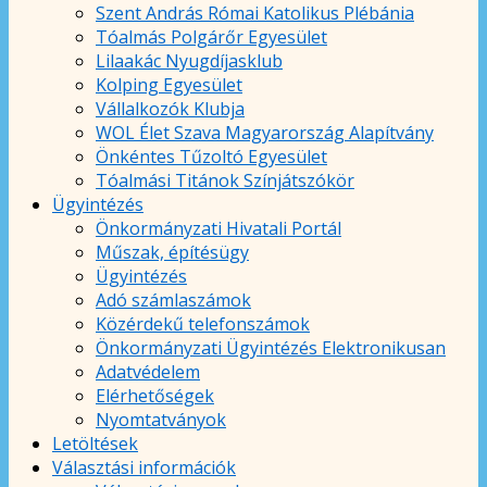
Szent András Római Katolikus Plébánia
Tóalmás Polgárőr Egyesület
Lilaakác Nyugdíjasklub
Kolping Egyesület
Vállalkozók Klubja
WOL Élet Szava Magyarország Alapítvány
Önkéntes Tűzoltó Egyesület
Tóalmási Titánok Színjátszókör
Ügyintézés
Önkormányzati Hivatali Portál
Műszak, építésügy
Ügyintézés
Adó számlaszámok
Közérdekű telefonszámok
Önkormányzati Ügyintézés Elektronikusan
Adatvédelem
Elérhetőségek
Nyomtatványok
Letöltések
Választási információk