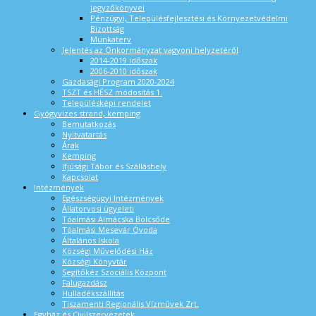
jegyzőkönyvei
Pénzügyi, Településfejlesztési és Környezetvédelmi
Bizottság
Munkaterv
Jelentés az Önkormányzat vagyoni helyzetéről
2014-2019 időszak
2006-2010 időszak
Gazdasági Program 2020-2024
TSZT és HÉSZ módosítás 1.
Településképi rendelet
Gyógyvizes strand, kemping
Bemutatkozás
Nyitvatartás
Árak
Kemping
Ifjúsági Tábor és Szálláshely
Kapcsolat
Intézmények
Egészségügyi Intézmények
Állatorvosi ügyeleti
Tóalmási Almácska Bölcsőde
Tóalmási Mesevár Óvoda
Általános Iskola
Községi Művelődési Ház
Községi Könyvtár
Segítőkéz Szociális Központ
Falugazdász
Hulladékszállítás
Tiszamenti Regionális Vízművek Zrt.
Egyház és Civilszervezetek