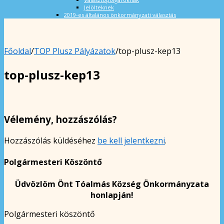
Jelölteknek
2019-es általános önkormányzati választás
Főoldal
/
TOP Plusz Pályázatok
/
top-plusz-kep13
top-plusz-kep13
Vélemény, hozzászólás?
Hozzászólás küldéséhez
be kell jelentkezni
.
Polgármesteri Köszöntő
Üdvözlöm Önt Tóalmás Község Önkormányzata
honlapján!
Polgármesteri köszöntő