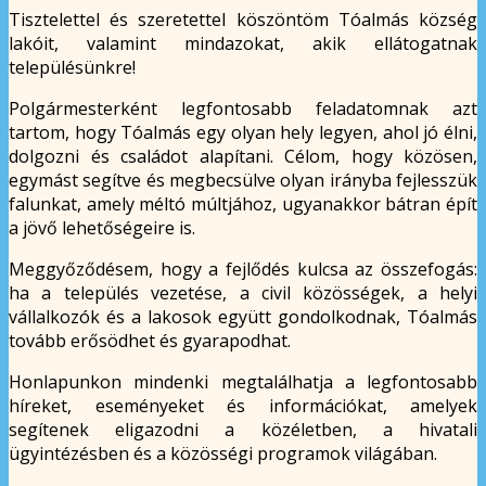
Tisztelettel és szeretettel köszöntöm Tóalmás község
lakóit, valamint mindazokat, akik ellátogatnak
településünkre!
Polgármesterként legfontosabb feladatomnak azt
tartom, hogy Tóalmás egy olyan hely legyen, ahol jó élni,
dolgozni és családot alapítani. Célom, hogy közösen,
egymást segítve és megbecsülve olyan irányba fejlesszük
falunkat, amely méltó múltjához, ugyanakkor bátran épít
a jövő lehetőségeire is.
Meggyőződésem, hogy a fejlődés kulcsa az összefogás:
ha a település vezetése, a civil közösségek, a helyi
vállalkozók és a lakosok együtt gondolkodnak, Tóalmás
tovább erősödhet és gyarapodhat.
Honlapunkon mindenki megtalálhatja a legfontosabb
híreket, eseményeket és információkat, amelyek
segítenek eligazodni a közéletben, a hivatali
ügyintézésben és a közösségi programok világában.