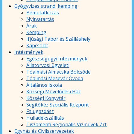
Gyógyvizes strand, kemping
Bemutatkozás
Nyitvatartás
Árak
Kemping
Ifjúsági Tábor és Szálláshely
Kapcsolat
Intézmények
Egészségügyi Intézmények
Állatorvosi ügyeleti
Tóalmási Almácska Bölcsőde
Tóalmási Mesevár Óvoda
Általános Iskola
Községi Művelődési Ház
Községi Könyvtár
Segítőkéz Szociális Központ
Falugazdász
Hulladékszállítás
Tiszamenti Regionális Vízművek Zrt.
Egyház és Civilszervezetek