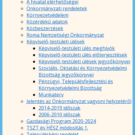
A hivatal elérhetőségei
Önkormányzati rendeletek
Környezetvédelem
Közérdekű adatok
Közbeszerzések
Roma Nemzetiségi Önkormányzat
Képviselő-testületi ülések
Képviselő-testületi ülés meghívók
Képviselő-testületi ülés előterjesztések
Képviselő-testületi ülések jegyzőkönyvei
Szociális, Oktatási és Környezetvédelmi
Bizottság jegyzőkönyvei
Pénzügyi, Településfejlesztési és
Környezetvédelmi Bizottság
Munkaterv
Jelentés az Önkormányzat vagyoni helyzetéről
2014-2019 időszak
2006-2010 időszak
Gazdasági Program 2020-2024
TSZT és HÉSZ módosítás 1.
Településképi rendelet