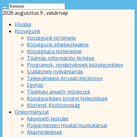
2026 augusztus 9 , vasárnap
Főoldal
Községünk
Községünk története
Községünk elhelyezkedése
Községháza történelme
Tóalmás információs térképe
Programok, rendezvények községünkben
Szálláshely nyilvántartás
Településképi Arculati Kézikönyv
Egyház
Tóalmási amatőr művészek
Községünkben történt fejlesztések
Közrend, Közbiztonság
Önkormányzat
Képviselő-testület
Polgármesteri Hivatal munkatársai
Álláshirdetések