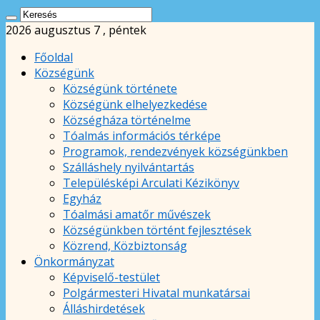
2026 augusztus 7 , péntek
Főoldal
Községünk
Községünk története
Községünk elhelyezkedése
Községháza történelme
Tóalmás információs térképe
Programok, rendezvények községünkben
Szálláshely nyilvántartás
Településképi Arculati Kézikönyv
Egyház
Tóalmási amatőr művészek
Községünkben történt fejlesztések
Közrend, Közbiztonság
Önkormányzat
Képviselő-testület
Polgármesteri Hivatal munkatársai
Álláshirdetések