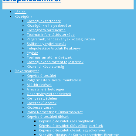
Főoldal
Községünk
Községünk története
Községünk elhelyezkedése
Községháza történelme
Tóalmás információs térképe
Programok, rendezvények községünkben
Szálláshely nyilvántartás
Településképi Arculati Kézikönyv
Egyház
Tóalmási amatőr művészek
Községünkben történt fejlesztések
Közrend, Közbiztonság
Önkormányzat
Képviselő-testület
Polgármesteri Hivatal munkatársai
Álláshirdetések
A hivatal elérhetőségei
Önkormányzati rendeletek
Környezetvédelem
Közérdekű adatok
Közbeszerzések
Roma Nemzetiségi Önkormányzat
Képviselő-testületi ülések
Képviselő-testületi ülés meghívók
Képviselő-testületi ülés előterjesztések
Képviselő-testületi ülések jegyzőkönyvei
Szociális, Oktatási és Környezetvédelmi Bizottság