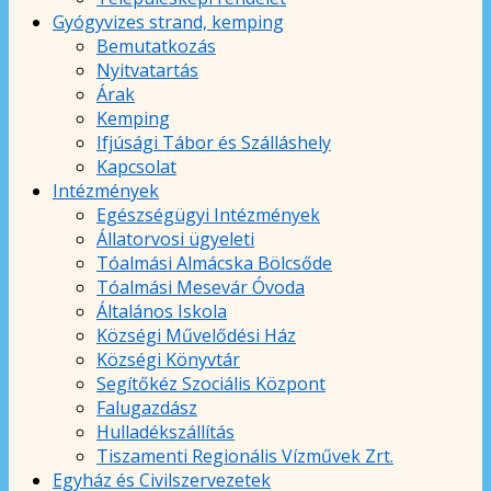
Gyógyvizes strand, kemping
Bemutatkozás
Nyitvatartás
Árak
Kemping
Ifjúsági Tábor és Szálláshely
Kapcsolat
Intézmények
Egészségügyi Intézmények
Állatorvosi ügyeleti
Tóalmási Almácska Bölcsőde
Tóalmási Mesevár Óvoda
Általános Iskola
Községi Művelődési Ház
Községi Könyvtár
Segítőkéz Szociális Központ
Falugazdász
Hulladékszállítás
Tiszamenti Regionális Vízművek Zrt.
Egyház és Civilszervezetek