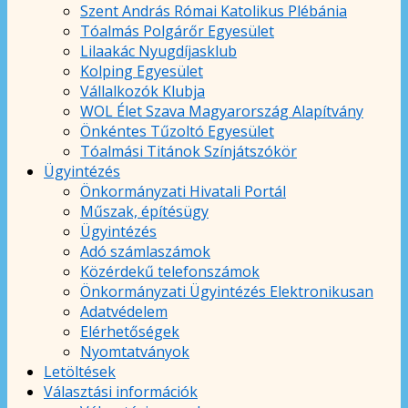
Szent András Római Katolikus Plébánia
Tóalmás Polgárőr Egyesület
Lilaakác Nyugdíjasklub
Kolping Egyesület
Vállalkozók Klubja
WOL Élet Szava Magyarország Alapítvány
Önkéntes Tűzoltó Egyesület
Tóalmási Titánok Színjátszókör
Ügyintézés
Önkormányzati Hivatali Portál
Műszak, építésügy
Ügyintézés
Adó számlaszámok
Közérdekű telefonszámok
Önkormányzati Ügyintézés Elektronikusan
Adatvédelem
Elérhetőségek
Nyomtatványok
Letöltések
Választási információk