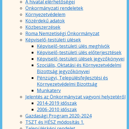
A hivatal elérhetőségei
Önkormányzati rendeletek
Környezetvédelem
Közérdekű adatok
Közbeszerzések
Roma Nemzetiségi Önkormányzat
Képviselő-testületi ülések
Képviselő-testületi ülés meghívók
Képviselő-testületi ülés előterjesztések
Képviselő-testületi ülések jegyzőkönyvei
Szociális, Oktatási és Környezetvédelmi
Bizottság jegyzőkönyvei
Pénzügyi, Településfejlesztési és
Környezetvédelmi Bizottság
Munkaterv
Jelentés az Önkormányzat vagyoni helyzetéről
2014-2019 időszak
2006-2010 időszak
Gazdasági Program 2020-2024
TSZT és HÉSZ módosítás 1.
Településképi rendelet