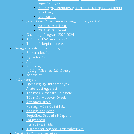
jegyzőkönyvei
Pénzügyi, Településfejlesztési és Környezetvédelmi
Bizottság
Munkaterv
Jelentés az Önkormányzat vagyoni helyzetéről
2014-2019 időszak
2006-2010 időszak
Gazdasági Program 2020-2024
TSZT és HÉSZ módosítás 1.
Településképi rendelet
Gyógyvizes strand, kemping
Bemutatkozás
Nyitvatartás
Árak
Kemping
Ifjúsági Tábor és Szálláshely
Kapcsolat
Intézmények
Egészségügyi Intézmények
Állatorvosi ügyeleti
Tóalmási Almácska Bölcsőde
Tóalmási Mesevár Óvoda
Általános Iskola
Községi Művelődési Ház
Községi Könyvtár
Segítőkéz Szociális Központ
Falugazdász
Hulladékszállítás
Tiszamenti Regionális Vízművek Zrt.
Egyház és Civilszervezetek