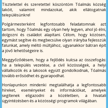
Tisztelettel és szeretettel köszöntöm Tóalmás község
lakóit, valamint mindazokat, akik ellátogatnak
településünkre!
Polgármesterként legfontosabb feladatomnak azt
tartom, hogy Tóalmás egy olyan hely legyen, ahol jó élni,
dolgozni és családot alapítani. Célom, hogy közösen,
egymást segítve és megbecsülve olyan irányba fejlesszük
falunkat, amely méltó múltjához, ugyanakkor bátran épít
a jövő lehetőségeire is.
Meggyőződésem, hogy a fejlődés kulcsa az összefogás:
ha a település vezetése, a civil közösségek, a helyi
vállalkozók és a lakosok együtt gondolkodnak, Tóalmás
tovább erősödhet és gyarapodhat.
Honlapunkon mindenki megtalálhatja a legfontosabb
híreket, eseményeket és információkat, amelyek
segítenek eligazodni a közéletben, a hivatali
ügyintézésben és a közösségi programok világában.