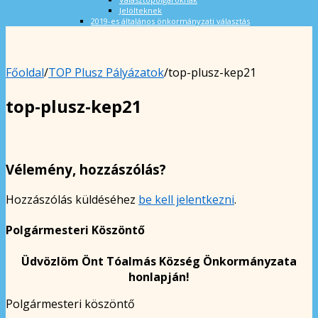
Jelölteknek
2019-es általános önkormányzati választás
Főoldal
/
TOP Plusz Pályázatok
/
top-plusz-kep21
top-plusz-kep21
Vélemény, hozzászólás?
Hozzászólás küldéséhez
be kell jelentkezni
.
Polgármesteri Köszöntő
Üdvözlöm Önt Tóalmás Község Önkormányzata
honlapján!
Polgármesteri köszöntő