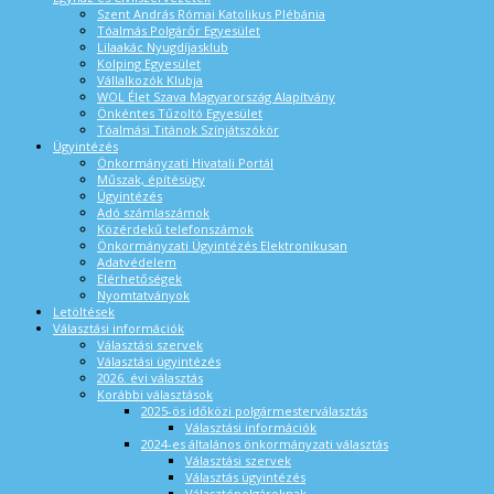
Szent András Római Katolikus Plébánia
Tóalmás Polgárőr Egyesület
Lilaakác Nyugdíjasklub
Kolping Egyesület
Vállalkozók Klubja
WOL Élet Szava Magyarország Alapítvány
Önkéntes Tűzoltó Egyesület
Tóalmási Titánok Színjátszókör
Ügyintézés
Önkormányzati Hivatali Portál
Műszak, építésügy
Ügyintézés
Adó számlaszámok
Közérdekű telefonszámok
Önkormányzati Ügyintézés Elektronikusan
Adatvédelem
Elérhetőségek
Nyomtatványok
Letöltések
Választási információk
Választási szervek
Választási ügyintézés
2026. évi választás
Korábbi választások
2025-ös időközi polgármesterválasztás
Választási információk
2024-es általános önkormányzati választás
Választási szervek
Választás ügyintézés
Választópolgároknak