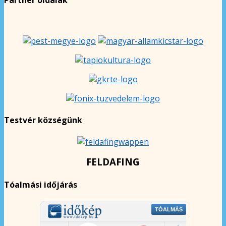
Testvér községünk
FELDAFING
Tóalmási időjárás