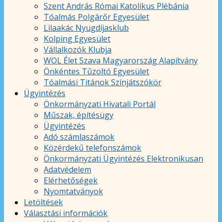
Szent András Római Katolikus Plébánia
Tóalmás Polgárőr Egyesület
Lilaakác Nyugdíjasklub
Kolping Egyesület
Vállalkozók Klubja
WOL Élet Szava Magyarország Alapítvány
Önkéntes Tűzoltó Egyesület
Tóalmási Titánok Színjátszókör
Ügyintézés
Önkormányzati Hivatali Portál
Műszak, építésügy
Ügyintézés
Adó számlaszámok
Közérdekű telefonszámok
Önkormányzati Ügyintézés Elektronikusan
Adatvédelem
Elérhetőségek
Nyomtatványok
Letöltések
Választási információk