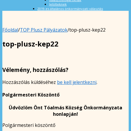
Jelölteknek
2019-es általános önkormányzati választás
Főoldal
/
TOP Plusz Pályázatok
/
top-plusz-kep22
top-plusz-kep22
Vélemény, hozzászólás?
Hozzászólás küldéséhez
be kell jelentkezni
.
Polgármesteri Köszöntő
Üdvözlöm Önt Tóalmás Község Önkormányzata
honlapján!
Polgármesteri köszöntő