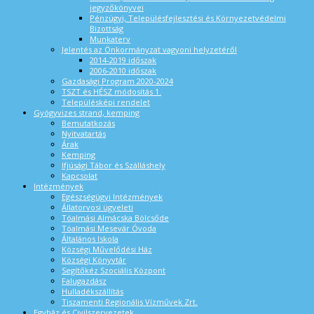
jegyzőkönyvei
Pénzügyi, Településfejlesztési és Környezetvédelmi
Bizottság
Munkaterv
Jelentés az Önkormányzat vagyoni helyzetéről
2014-2019 időszak
2006-2010 időszak
Gazdasági Program 2020-2024
TSZT és HÉSZ módosítás 1.
Településképi rendelet
Gyógyvizes strand, kemping
Bemutatkozás
Nyitvatartás
Árak
Kemping
Ifjúsági Tábor és Szálláshely
Kapcsolat
Intézmények
Egészségügyi Intézmények
Állatorvosi ügyeleti
Tóalmási Almácska Bölcsőde
Tóalmási Mesevár Óvoda
Általános Iskola
Községi Művelődési Ház
Községi Könyvtár
Segítőkéz Szociális Központ
Falugazdász
Hulladékszállítás
Tiszamenti Regionális Vízművek Zrt.
Egyház és Civilszervezetek