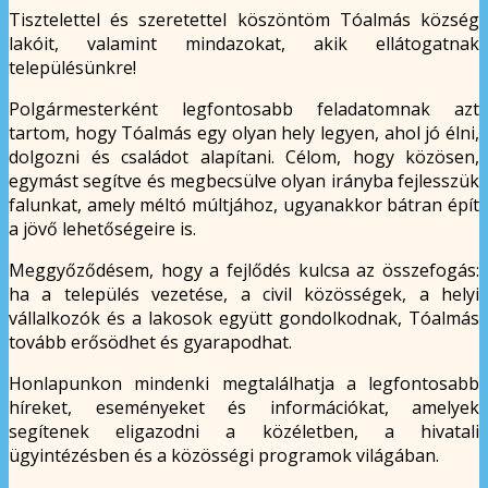
Tisztelettel és szeretettel köszöntöm Tóalmás község
lakóit, valamint mindazokat, akik ellátogatnak
településünkre!
Polgármesterként legfontosabb feladatomnak azt
tartom, hogy Tóalmás egy olyan hely legyen, ahol jó élni,
dolgozni és családot alapítani. Célom, hogy közösen,
egymást segítve és megbecsülve olyan irányba fejlesszük
falunkat, amely méltó múltjához, ugyanakkor bátran épít
a jövő lehetőségeire is.
Meggyőződésem, hogy a fejlődés kulcsa az összefogás:
ha a település vezetése, a civil közösségek, a helyi
vállalkozók és a lakosok együtt gondolkodnak, Tóalmás
tovább erősödhet és gyarapodhat.
Honlapunkon mindenki megtalálhatja a legfontosabb
híreket, eseményeket és információkat, amelyek
segítenek eligazodni a közéletben, a hivatali
ügyintézésben és a közösségi programok világában.