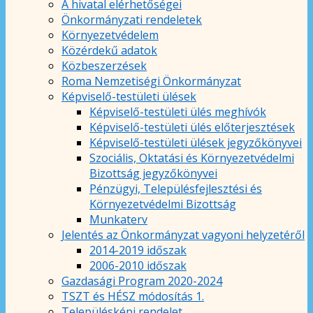
A hivatal elérhetőségei
Önkormányzati rendeletek
Környezetvédelem
Közérdekű adatok
Közbeszerzések
Roma Nemzetiségi Önkormányzat
Képviselő-testületi ülések
Képviselő-testületi ülés meghívók
Képviselő-testületi ülés előterjesztések
Képviselő-testületi ülések jegyzőkönyvei
Szociális, Oktatási és Környezetvédelmi
Bizottság jegyzőkönyvei
Pénzügyi, Településfejlesztési és
Környezetvédelmi Bizottság
Munkaterv
Jelentés az Önkormányzat vagyoni helyzetéről
2014-2019 időszak
2006-2010 időszak
Gazdasági Program 2020-2024
TSZT és HÉSZ módosítás 1.
Településképi rendelet