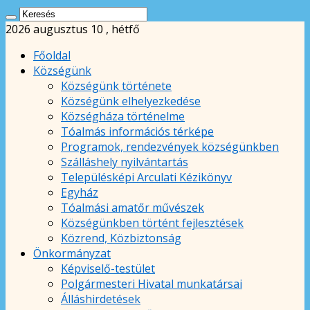
2026 augusztus 10 , hétfő
Főoldal
Községünk
Községünk története
Községünk elhelyezkedése
Községháza történelme
Tóalmás információs térképe
Programok, rendezvények községünkben
Szálláshely nyilvántartás
Településképi Arculati Kézikönyv
Egyház
Tóalmási amatőr művészek
Községünkben történt fejlesztések
Közrend, Közbiztonság
Önkormányzat
Képviselő-testület
Polgármesteri Hivatal munkatársai
Álláshirdetések