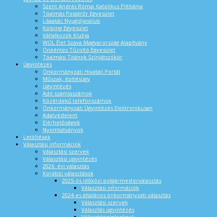
Szent András Római Katolikus Plébánia
Tóalmás Polgárőr Egyesület
Lilaakác Nyugdíjasklub
Kolping Egyesület
Vállalkozók Klubja
WOL Élet Szava Magyarország Alapítvány
Önkéntes Tűzoltó Egyesület
Tóalmási Titánok Színjátszókör
Ügyintézés
Önkormányzati Hivatali Portál
Műszak, építésügy
Ügyintézés
Adó számlaszámok
Közérdekű telefonszámok
Önkormányzati Ügyintézés Elektronikusan
Adatvédelem
Elérhetőségek
Nyomtatványok
Letöltések
Választási információk
Választási szervek
Választási ügyintézés
2026. évi választás
Korábbi választások
2025-ös időközi polgármesterválasztás
Választási információk
2024-es általános önkormányzati választás
Választási szervek
Választás ügyintézés
Választópolgároknak