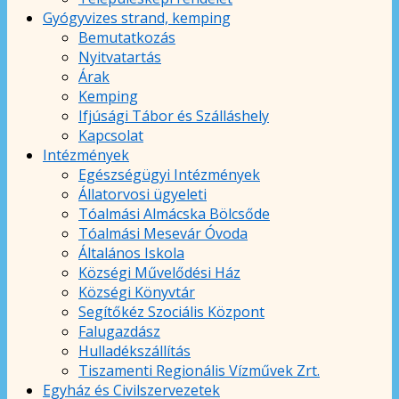
Gyógyvizes strand, kemping
Bemutatkozás
Nyitvatartás
Árak
Kemping
Ifjúsági Tábor és Szálláshely
Kapcsolat
Intézmények
Egészségügyi Intézmények
Állatorvosi ügyeleti
Tóalmási Almácska Bölcsőde
Tóalmási Mesevár Óvoda
Általános Iskola
Községi Művelődési Ház
Községi Könyvtár
Segítőkéz Szociális Központ
Falugazdász
Hulladékszállítás
Tiszamenti Regionális Vízművek Zrt.
Egyház és Civilszervezetek