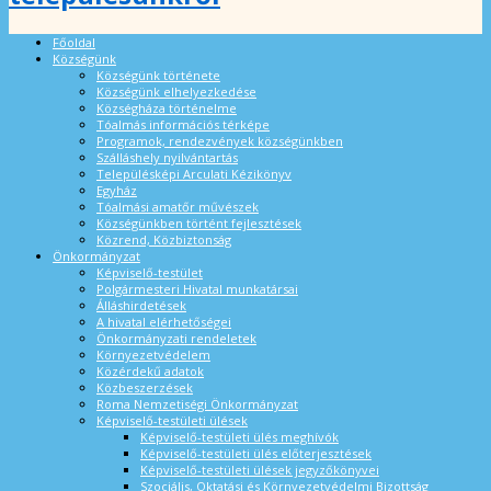
Főoldal
Községünk
Községünk története
Községünk elhelyezkedése
Községháza történelme
Tóalmás információs térképe
Programok, rendezvények községünkben
Szálláshely nyilvántartás
Településképi Arculati Kézikönyv
Egyház
Tóalmási amatőr művészek
Községünkben történt fejlesztések
Közrend, Közbiztonság
Önkormányzat
Képviselő-testület
Polgármesteri Hivatal munkatársai
Álláshirdetések
A hivatal elérhetőségei
Önkormányzati rendeletek
Környezetvédelem
Közérdekű adatok
Közbeszerzések
Roma Nemzetiségi Önkormányzat
Képviselő-testületi ülések
Képviselő-testületi ülés meghívók
Képviselő-testületi ülés előterjesztések
Képviselő-testületi ülések jegyzőkönyvei
Szociális, Oktatási és Környezetvédelmi Bizottság