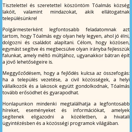
Tisztelettel és szeretettel köszöntöm Tóalmás község
lakóit, valamint mindazokat, akik ellátogatnak
településünkre!
Polgármesterként legfontosabb feladatomnak azt
tartom, hogy Tóalmás egy olyan hely legyen, ahol jó élni,
dolgozni és családot alapítani. Célom, hogy közösen,
egymást segítve és megbecsülve olyan irányba fejlesszük
falunkat, amely méltó múltjához, ugyanakkor bátran épít
a jövő lehetőségeire is.
Meggyőződésem, hogy a fejlődés kulcsa az összefogás:
ha a település vezetése, a civil közösségek, a helyi
vállalkozók és a lakosok együtt gondolkodnak, Tóalmás
tovább erősödhet és gyarapodhat.
Honlapunkon mindenki megtalálhatja a legfontosabb
híreket, eseményeket és információkat, amelyek
segítenek eligazodni a közéletben, a hivatali
ügyintézésben és a közösségi programok világában.