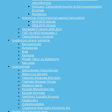
jegyzőkönyvei
Pénzügyi, Településfejlesztési és Környezetvédelmi
Bizottság
Munkaterv
Jelentés az Önkormányzat vagyoni helyzetéről
2014-2019 időszak
2006-2010 időszak
Gazdasági Program 2020-2024
TSZT és HÉSZ módosítás 1.
Településképi rendelet
Gyógyvizes strand, kemping
Bemutatkozás
Nyitvatartás
Árak
Kemping
Ifjúsági Tábor és Szálláshely
Kapcsolat
Intézmények
Egészségügyi Intézmények
Állatorvosi ügyeleti
Tóalmási Almácska Bölcsőde
Tóalmási Mesevár Óvoda
Általános Iskola
Községi Művelődési Ház
Községi Könyvtár
Segítőkéz Szociális Központ
Falugazdász
Hulladékszállítás
Tiszamenti Regionális Vízművek Zrt.
Egyház és Civilszervezetek