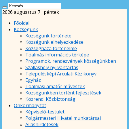
2026 augusztus 7 , péntek
Főoldal
Községünk
Községünk története
Községünk elhelyezkedése
Községháza történelme
Tóalmás információs térképe
Programok, rendezvények községünkben
Szálláshely nyilvántartás
Településképi Arculati Kézikönyv
Egyház
Tóalmási amatőr művészek
Községünkben történt fejlesztések
Közrend, Közbiztonság
Önkormányzat
Képviselő-testület
Polgármesteri Hivatal munkatársai
Álláshirdetések