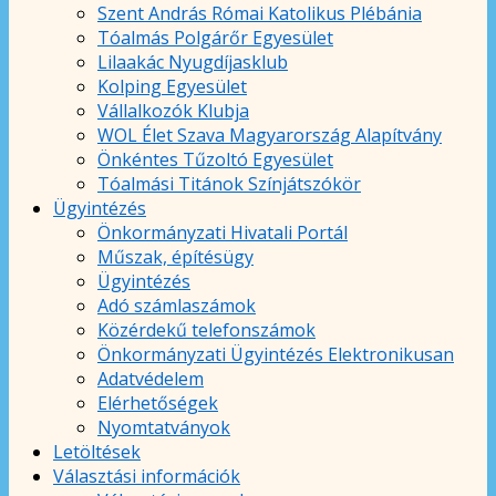
Szent András Római Katolikus Plébánia
Tóalmás Polgárőr Egyesület
Lilaakác Nyugdíjasklub
Kolping Egyesület
Vállalkozók Klubja
WOL Élet Szava Magyarország Alapítvány
Önkéntes Tűzoltó Egyesület
Tóalmási Titánok Színjátszókör
Ügyintézés
Önkormányzati Hivatali Portál
Műszak, építésügy
Ügyintézés
Adó számlaszámok
Közérdekű telefonszámok
Önkormányzati Ügyintézés Elektronikusan
Adatvédelem
Elérhetőségek
Nyomtatványok
Letöltések
Választási információk