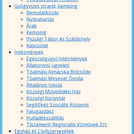
Gyógyvizes strand, kemping
Bemutatkozás
Nyitvatartás
Árak
Kemping
Ifjúsági Tábor és Szálláshely
Kapcsolat
Intézmények
Egészségügyi Intézmények
Állatorvosi ügyeleti
Tóalmási Almácska Bölcsőde
Tóalmási Mesevár Óvoda
Általános Iskola
Községi Művelődési Ház
Községi Könyvtár
Segítőkéz Szociális Központ
Falugazdász
Hulladékszállítás
Tiszamenti Regionális Vízművek Zrt.
Egyház és Civilszervezetek