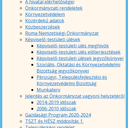
A hivatal elérhetőségei
Önkormányzati rendeletek
Környezetvédelem
Közérdekű adatok
Közbeszerzések
Roma Nemzetiségi Önkormányzat
Képviselő-testületi ülések
Képviselő-testületi ülés meghívók
Képviselő-testületi ülés előterjesztések
Képviselő-testületi ülések jegyzőkönyvei
Szociális, Oktatási és Környezetvédelmi
Bizottság jegyzőkönyvei
Pénzügyi, Településfejlesztési és
Környezetvédelmi Bizottság
Munkaterv
Jelentés az Önkormányzat vagyoni helyzetéről
2014-2019 időszak
2006-2010 időszak
Gazdasági Program 2020-2024
TSZT és HÉSZ módosítás 1.
Településképi rendelet