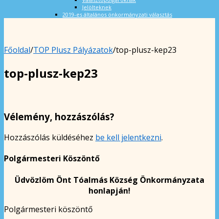
Jelölteknek
2019-es általános önkormányzati választás
Főoldal
/
TOP Plusz Pályázatok
/
top-plusz-kep23
top-plusz-kep23
Vélemény, hozzászólás?
Hozzászólás küldéséhez
be kell jelentkezni
.
Polgármesteri Köszöntő
Üdvözlöm Önt Tóalmás Község Önkormányzata
honlapján!
Polgármesteri köszöntő