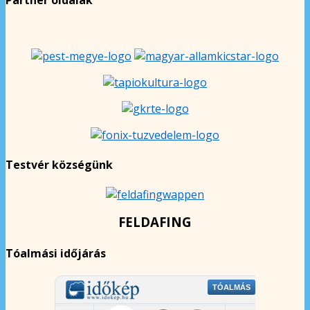
Testvér községünk
FELDAFING
Tóalmási időjárás