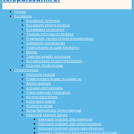
Főoldal
Községünk
Községünk története
Községünk elhelyezkedése
Községháza történelme
Tóalmás információs térképe
Programok, rendezvények községünkben
Szálláshely nyilvántartás
Településképi Arculati Kézikönyv
Egyház
Tóalmási amatőr művészek
Községünkben történt fejlesztések
Közrend, Közbiztonság
Önkormányzat
Képviselő-testület
Polgármesteri Hivatal munkatársai
Álláshirdetések
A hivatal elérhetőségei
Önkormányzati rendeletek
Környezetvédelem
Közérdekű adatok
Közbeszerzések
Roma Nemzetiségi Önkormányzat
Képviselő-testületi ülések
Képviselő-testületi ülés meghívók
Képviselő-testületi ülés előterjesztések
Képviselő-testületi ülések jegyzőkönyvei
Szociális, Oktatási és Környezetvédelmi Bizottság