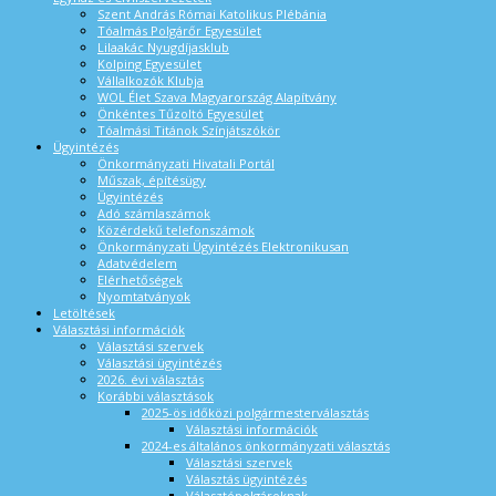
Szent András Római Katolikus Plébánia
Tóalmás Polgárőr Egyesület
Lilaakác Nyugdíjasklub
Kolping Egyesület
Vállalkozók Klubja
WOL Élet Szava Magyarország Alapítvány
Önkéntes Tűzoltó Egyesület
Tóalmási Titánok Színjátszókör
Ügyintézés
Önkormányzati Hivatali Portál
Műszak, építésügy
Ügyintézés
Adó számlaszámok
Közérdekű telefonszámok
Önkormányzati Ügyintézés Elektronikusan
Adatvédelem
Elérhetőségek
Nyomtatványok
Letöltések
Választási információk
Választási szervek
Választási ügyintézés
2026. évi választás
Korábbi választások
2025-ös időközi polgármesterválasztás
Választási információk
2024-es általános önkormányzati választás
Választási szervek
Választás ügyintézés
Választópolgároknak