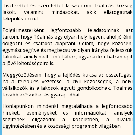
Tisztelettel és szeretettel köszöntöm Tóalmás község
lakóit, valamint mindazokat, akik ellátogatnak
településünkre!
Polgármesterként legfontosabb feladatomnak azt
tartom, hogy Tóalmás egy olyan hely legyen, ahol jó élni,
dolgozni és családot alapítani. Célom, hogy közösen,
egymást segítve és megbecsülve olyan irányba fejlesszük
falunkat, amely méltó múltjához, ugyanakkor bátran épít
a jövő lehetőségeire is.
Meggyőződésem, hogy a fejlődés kulcsa az összefogás:
ha a település vezetése, a civil közösségek, a helyi
vállalkozók és a lakosok együtt gondolkodnak, Tóalmás
tovább erősödhet és gyarapodhat.
Honlapunkon mindenki megtalálhatja a legfontosabb
híreket, eseményeket és információkat, amelyek
segítenek eligazodni a közéletben, a hivatali
ügyintézésben és a közösségi programok világában.