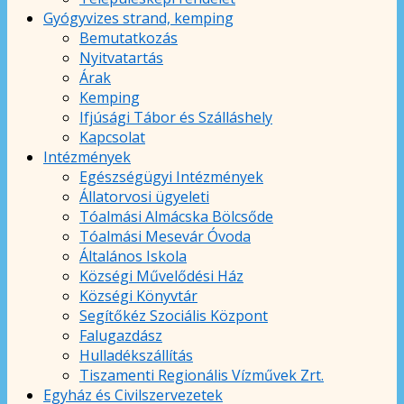
Gyógyvizes strand, kemping
Bemutatkozás
Nyitvatartás
Árak
Kemping
Ifjúsági Tábor és Szálláshely
Kapcsolat
Intézmények
Egészségügyi Intézmények
Állatorvosi ügyeleti
Tóalmási Almácska Bölcsőde
Tóalmási Mesevár Óvoda
Általános Iskola
Községi Művelődési Ház
Községi Könyvtár
Segítőkéz Szociális Központ
Falugazdász
Hulladékszállítás
Tiszamenti Regionális Vízművek Zrt.
Egyház és Civilszervezetek