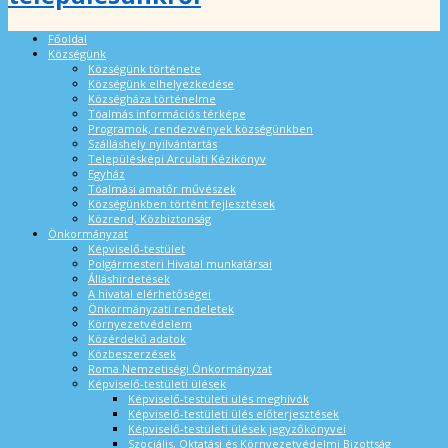
Főoldal
Községünk
Községünk története
Községünk elhelyezkedése
Községháza történelme
Tóalmás információs térképe
Programok, rendezvények községünkben
Szálláshely nyilvántartás
Településképi Arculati Kézikönyv
Egyház
Tóalmási amatőr művészek
Községünkben történt fejlesztések
Közrend, Közbiztonság
Önkormányzat
Képviselő-testület
Polgármesteri Hivatal munkatársai
Álláshirdetések
A hivatal elérhetőségei
Önkormányzati rendeletek
Környezetvédelem
Közérdekű adatok
Közbeszerzések
Roma Nemzetiségi Önkormányzat
Képviselő-testületi ülések
Képviselő-testületi ülés meghívók
Képviselő-testületi ülés előterjesztések
Képviselő-testületi ülések jegyzőkönyvei
Szociális, Oktatási és Környezetvédelmi Bizottság