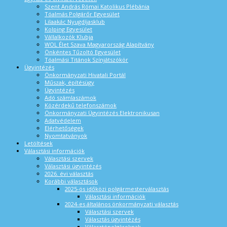
Szent András Római Katolikus Plébánia
Tóalmás Polgárőr Egyesület
Lilaakác Nyugdíjasklub
Kolping Egyesület
Vállalkozók Klubja
WOL Élet Szava Magyarország Alapítvány
Önkéntes Tűzoltó Egyesület
Tóalmási Titánok Színjátszókör
Ügyintézés
Önkormányzati Hivatali Portál
Műszak, építésügy
Ügyintézés
Adó számlaszámok
Közérdekű telefonszámok
Önkormányzati Ügyintézés Elektronikusan
Adatvédelem
Elérhetőségek
Nyomtatványok
Letöltések
Választási információk
Választási szervek
Választási ügyintézés
2026. évi választás
Korábbi választások
2025-ös időközi polgármesterválasztás
Választási információk
2024-es általános önkormányzati választás
Választási szervek
Választás ügyintézés
Választópolgároknak