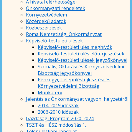
A hivatal elérhetőségei
Önkormányzati rendeletek
Környezetvédelem
Közérdekű adatok
Közbeszerzések
Roma Nemzetiségi Önkormányzat
Képviselő-testületi ülések
Képviselő-testületi ülés meghívók
Képviselő-testületi ülés előterjesztések
Képviselő-testületi ülések jegyzőkönyvei
Szociális, Oktatási és Környezetvédelmi
Bizottság jegyzőkönyvei
Pénzügyi, Településfejlesztési és
Környezetvédelmi Bizottság
Munkaterv
Jelentés az Önkormányzat vagyoni helyzetéről
2014-2019 időszak
2006-2010 időszak
Gazdasági Program 2020-2024
TSZT és HÉSZ módosítás 1.
Településképi rendelet