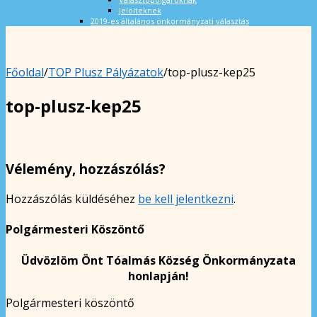
Jelölteknek
2019-es általános önkormányzati választás
Főoldal
/
TOP Plusz Pályázatok
/
top-plusz-kep25
top-plusz-kep25
Vélemény, hozzászólás?
Hozzászólás küldéséhez
be kell jelentkezni
.
Polgármesteri Köszöntő
Üdvözlöm Önt Tóalmás Község Önkormányzata
honlapján!
Polgármesteri köszöntő