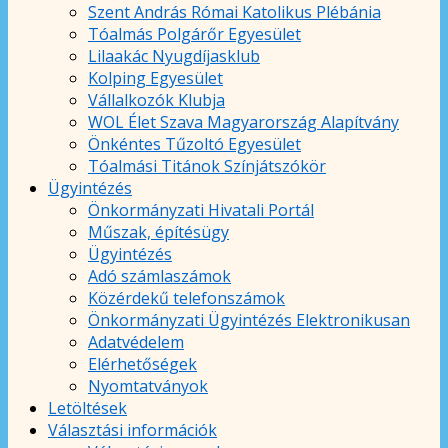
Szent András Római Katolikus Plébánia
Tóalmás Polgárőr Egyesület
Lilaakác Nyugdíjasklub
Kolping Egyesület
Vállalkozók Klubja
WOL Élet Szava Magyarország Alapítvány
Önkéntes Tűzoltó Egyesület
Tóalmási Titánok Színjátszókör
Ügyintézés
Önkormányzati Hivatali Portál
Műszak, építésügy
Ügyintézés
Adó számlaszámok
Közérdekű telefonszámok
Önkormányzati Ügyintézés Elektronikusan
Adatvédelem
Elérhetőségek
Nyomtatványok
Letöltések
Választási információk