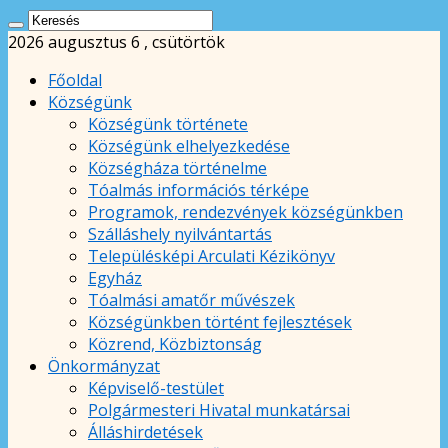
2026 augusztus 6 , csütörtök
Főoldal
Községünk
Községünk története
Községünk elhelyezkedése
Községháza történelme
Tóalmás információs térképe
Programok, rendezvények községünkben
Szálláshely nyilvántartás
Településképi Arculati Kézikönyv
Egyház
Tóalmási amatőr művészek
Községünkben történt fejlesztések
Közrend, Közbiztonság
Önkormányzat
Képviselő-testület
Polgármesteri Hivatal munkatársai
Álláshirdetések