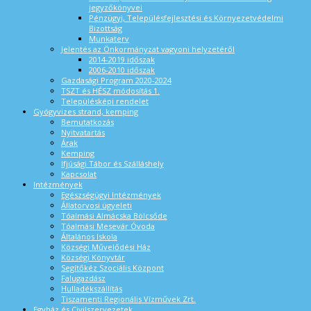
jegyzőkönyvei
Pénzügyi, Településfejlesztési és Környezetvédelmi
Bizottság
Munkaterv
Jelentés az Önkormányzat vagyoni helyzetéről
2014-2019 időszak
2006-2010 időszak
Gazdasági Program 2020-2024
TSZT és HÉSZ módosítás 1.
Településképi rendelet
Gyógyvizes strand, kemping
Bemutatkozás
Nyitvatartás
Árak
Kemping
Ifjúsági Tábor és Szálláshely
Kapcsolat
Intézmények
Egészségügyi Intézmények
Állatorvosi ügyeleti
Tóalmási Almácska Bölcsőde
Tóalmási Mesevár Óvoda
Általános Iskola
Községi Művelődési Ház
Községi Könyvtár
Segítőkéz Szociális Központ
Falugazdász
Hulladékszállítás
Tiszamenti Regionális Vízművek Zrt.
Egyház és Civilszervezetek