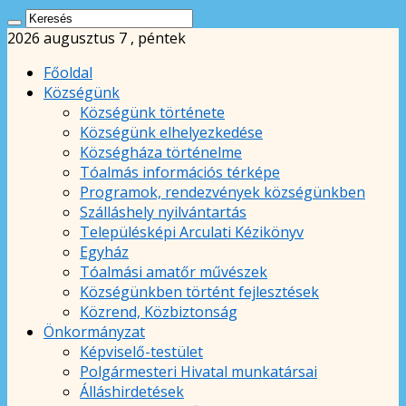
2026 augusztus 7 , péntek
Főoldal
Községünk
Községünk története
Községünk elhelyezkedése
Községháza történelme
Tóalmás információs térképe
Programok, rendezvények községünkben
Szálláshely nyilvántartás
Településképi Arculati Kézikönyv
Egyház
Tóalmási amatőr művészek
Községünkben történt fejlesztések
Közrend, Közbiztonság
Önkormányzat
Képviselő-testület
Polgármesteri Hivatal munkatársai
Álláshirdetések