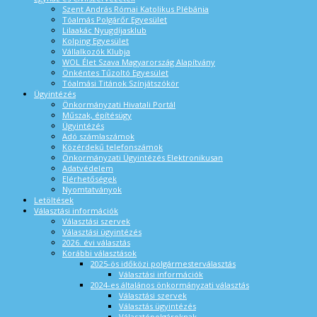
Szent András Római Katolikus Plébánia
Tóalmás Polgárőr Egyesület
Lilaakác Nyugdíjasklub
Kolping Egyesület
Vállalkozók Klubja
WOL Élet Szava Magyarország Alapítvány
Önkéntes Tűzoltó Egyesület
Tóalmási Titánok Színjátszókör
Ügyintézés
Önkormányzati Hivatali Portál
Műszak, építésügy
Ügyintézés
Adó számlaszámok
Közérdekű telefonszámok
Önkormányzati Ügyintézés Elektronikusan
Adatvédelem
Elérhetőségek
Nyomtatványok
Letöltések
Választási információk
Választási szervek
Választási ügyintézés
2026. évi választás
Korábbi választások
2025-ös időközi polgármesterválasztás
Választási információk
2024-es általános önkormányzati választás
Választási szervek
Választás ügyintézés
Választópolgároknak