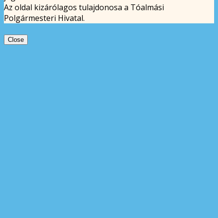
Az oldal kizárólagos tulajdonosa a Tóalmási
Polgármesteri Hivatal.
Close