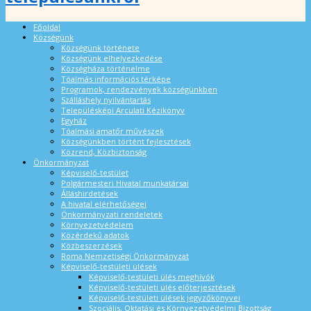
Főoldal
Községünk
Községünk története
Községünk elhelyezkedése
Községháza történelme
Tóalmás információs térképe
Programok, rendezvények községünkben
Szálláshely nyilvántartás
Településképi Arculati Kézikönyv
Egyház
Tóalmási amatőr művészek
Községünkben történt fejlesztések
Közrend, Közbiztonság
Önkormányzat
Képviselő-testület
Polgármesteri Hivatal munkatársai
Álláshirdetések
A hivatal elérhetőségei
Önkormányzati rendeletek
Környezetvédelem
Közérdekű adatok
Közbeszerzések
Roma Nemzetiségi Önkormányzat
Képviselő-testületi ülések
Képviselő-testületi ülés meghívók
Képviselő-testületi ülés előterjesztések
Képviselő-testületi ülések jegyzőkönyvei
Szociális, Oktatási és Környezetvédelmi Bizottság