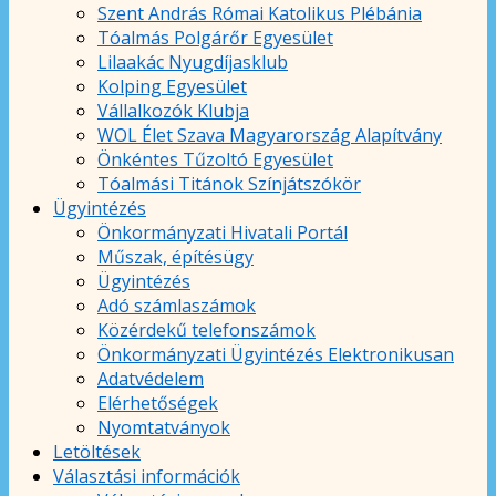
Szent András Római Katolikus Plébánia
Tóalmás Polgárőr Egyesület
Lilaakác Nyugdíjasklub
Kolping Egyesület
Vállalkozók Klubja
WOL Élet Szava Magyarország Alapítvány
Önkéntes Tűzoltó Egyesület
Tóalmási Titánok Színjátszókör
Ügyintézés
Önkormányzati Hivatali Portál
Műszak, építésügy
Ügyintézés
Adó számlaszámok
Közérdekű telefonszámok
Önkormányzati Ügyintézés Elektronikusan
Adatvédelem
Elérhetőségek
Nyomtatványok
Letöltések
Választási információk