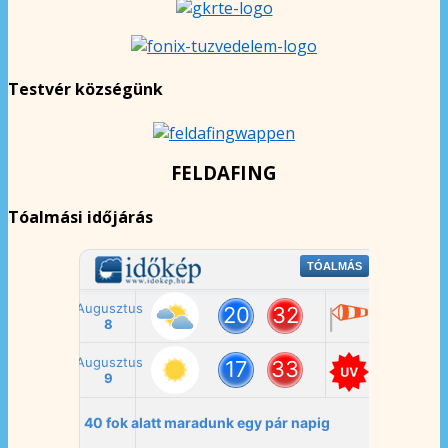
Testvér községünk
FELDAFING
Tóalmási időjárás