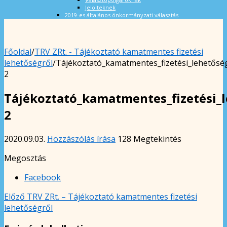
Jelölteknek
2019-es általános önkormányzati választás
Főoldal
/
TRV ZRt. - Tájékoztató kamatmentes fizetési
lehetőségről
/
Tájékoztató_kamatmentes_fizetési_lehetősé
2
Tájékoztató_kamatmentes_fizetési_l
2
2020.09.03.
Hozzászólás írása
128 Megtekintés
Megosztás
Facebook
Előző
TRV ZRt. – Tájékoztató kamatmentes fizetési
lehetőségről