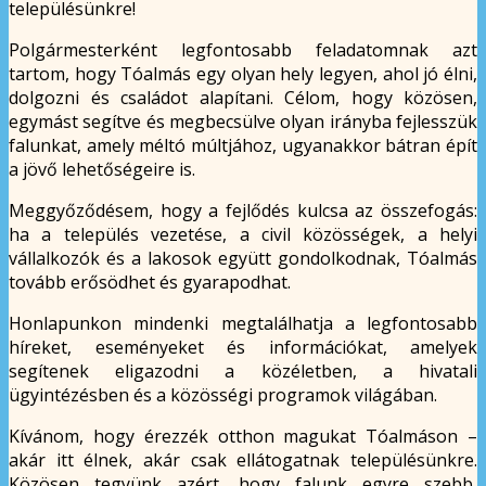
településünkre!
Polgármesterként legfontosabb feladatomnak azt
tartom, hogy Tóalmás egy olyan hely legyen, ahol jó élni,
dolgozni és családot alapítani. Célom, hogy közösen,
egymást segítve és megbecsülve olyan irányba fejlesszük
falunkat, amely méltó múltjához, ugyanakkor bátran épít
a jövő lehetőségeire is.
Meggyőződésem, hogy a fejlődés kulcsa az összefogás:
ha a település vezetése, a civil közösségek, a helyi
vállalkozók és a lakosok együtt gondolkodnak, Tóalmás
tovább erősödhet és gyarapodhat.
Honlapunkon mindenki megtalálhatja a legfontosabb
híreket, eseményeket és információkat, amelyek
segítenek eligazodni a közéletben, a hivatali
ügyintézésben és a közösségi programok világában.
Kívánom, hogy érezzék otthon magukat Tóalmáson –
akár itt élnek, akár csak ellátogatnak településünkre.
Közösen tegyünk azért, hogy falunk egyre szebb,