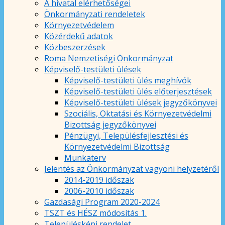
A hivatal elérhetőségei
Önkormányzati rendeletek
Környezetvédelem
Közérdekű adatok
Közbeszerzések
Roma Nemzetiségi Önkormányzat
Képviselő-testületi ülések
Képviselő-testületi ülés meghívók
Képviselő-testületi ülés előterjesztések
Képviselő-testületi ülések jegyzőkönyvei
Szociális, Oktatási és Környezetvédelmi
Bizottság jegyzőkönyvei
Pénzügyi, Településfejlesztési és
Környezetvédelmi Bizottság
Munkaterv
Jelentés az Önkormányzat vagyoni helyzetéről
2014-2019 időszak
2006-2010 időszak
Gazdasági Program 2020-2024
TSZT és HÉSZ módosítás 1.
Településképi rendelet