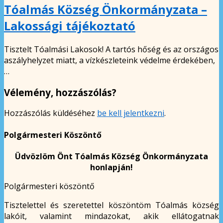
Tóalmás Község Önkormányzata –
Lakossági tájékoztató
Tisztelt Tóalmási Lakosok! A tartós hőség és az országos
aszályhelyzet miatt, a vízkészleteink védelme érdekében,
…
Vélemény, hozzászólás?
Hozzászólás küldéséhez
be kell jelentkezni
.
Polgármesteri Köszöntő
Üdvözlöm Önt Tóalmás Község Önkormányzata
honlapján!
Polgármesteri köszöntő
Tisztelettel és szeretettel köszöntöm Tóalmás község
lakóit, valamint mindazokat, akik ellátogatnak