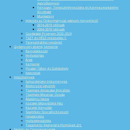
jegyzőkönyvei
Pénzügyi, Településfejlesztési és Környezetvédelmi
Bizottság
Munkaterv
Jelentés az Önkormányzat vagyoni helyzetéről
2014-2019 időszak
2006-2010 időszak
Gazdasági Program 2020-2024
TSZT és HÉSZ módosítás 1.
Településképi rendelet
Gyógyvizes strand, kemping
Bemutatkozás
Nyitvatartás
Árak
Kemping
Ifjúsági Tábor és Szálláshely
Kapcsolat
Intézmények
Egészségügyi Intézmények
Állatorvosi ügyeleti
Tóalmási Almácska Bölcsőde
Tóalmási Mesevár Óvoda
Általános Iskola
Községi Művelődési Ház
Községi Könyvtár
Segítőkéz Szociális Központ
Falugazdász
Hulladékszállítás
Tiszamenti Regionális Vízművek Zrt.
Egyház és Civilszervezetek