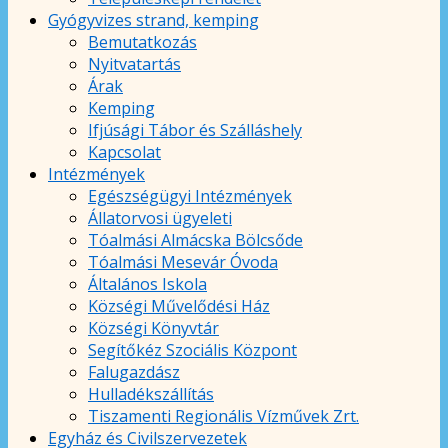
Gyógyvizes strand, kemping
Bemutatkozás
Nyitvatartás
Árak
Kemping
Ifjúsági Tábor és Szálláshely
Kapcsolat
Intézmények
Egészségügyi Intézmények
Állatorvosi ügyeleti
Tóalmási Almácska Bölcsőde
Tóalmási Mesevár Óvoda
Általános Iskola
Községi Művelődési Ház
Községi Könyvtár
Segítőkéz Szociális Központ
Falugazdász
Hulladékszállítás
Tiszamenti Regionális Vízművek Zrt.
Egyház és Civilszervezetek