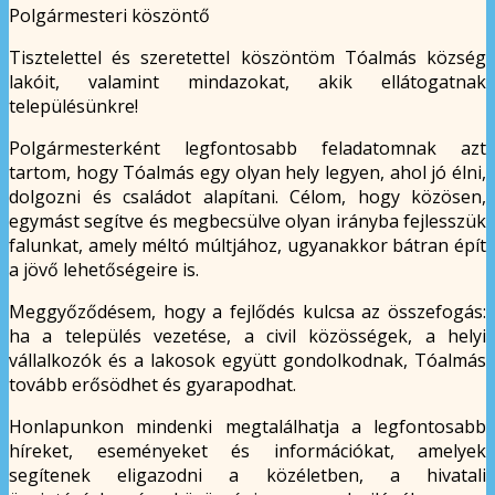
Polgármesteri köszöntő
Tisztelettel és szeretettel köszöntöm Tóalmás község
lakóit, valamint mindazokat, akik ellátogatnak
településünkre!
Polgármesterként legfontosabb feladatomnak azt
tartom, hogy Tóalmás egy olyan hely legyen, ahol jó élni,
dolgozni és családot alapítani. Célom, hogy közösen,
egymást segítve és megbecsülve olyan irányba fejlesszük
falunkat, amely méltó múltjához, ugyanakkor bátran épít
a jövő lehetőségeire is.
Meggyőződésem, hogy a fejlődés kulcsa az összefogás:
ha a település vezetése, a civil közösségek, a helyi
vállalkozók és a lakosok együtt gondolkodnak, Tóalmás
tovább erősödhet és gyarapodhat.
Honlapunkon mindenki megtalálhatja a legfontosabb
híreket, eseményeket és információkat, amelyek
segítenek eligazodni a közéletben, a hivatali