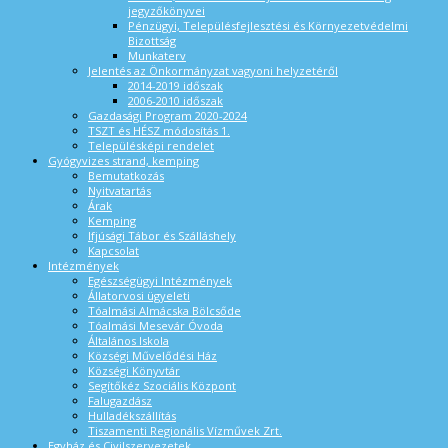
jegyzőkönyvei
Pénzügyi, Településfejlesztési és Környezetvédelmi
Bizottság
Munkaterv
Jelentés az Önkormányzat vagyoni helyzetéről
2014-2019 időszak
2006-2010 időszak
Gazdasági Program 2020-2024
TSZT és HÉSZ módosítás 1.
Településképi rendelet
Gyógyvizes strand, kemping
Bemutatkozás
Nyitvatartás
Árak
Kemping
Ifjúsági Tábor és Szálláshely
Kapcsolat
Intézmények
Egészségügyi Intézmények
Állatorvosi ügyeleti
Tóalmási Almácska Bölcsőde
Tóalmási Mesevár Óvoda
Általános Iskola
Községi Művelődési Ház
Községi Könyvtár
Segítőkéz Szociális Központ
Falugazdász
Hulladékszállítás
Tiszamenti Regionális Vízművek Zrt.
Egyház és Civilszervezetek