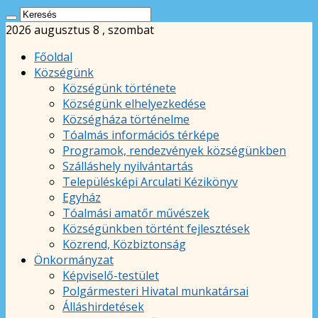
2026 augusztus 8 , szombat
Főoldal
Községünk
Községünk története
Községünk elhelyezkedése
Községháza történelme
Tóalmás információs térképe
Programok, rendezvények községünkben
Szálláshely nyilvántartás
Településképi Arculati Kézikönyv
Egyház
Tóalmási amatőr művészek
Községünkben történt fejlesztések
Közrend, Közbiztonság
Önkormányzat
Képviselő-testület
Polgármesteri Hivatal munkatársai
Álláshirdetések