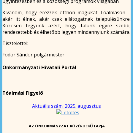
ügyintézésben és a közösségi programok világában.
Kívánom, hogy érezzék otthon magukat Tóalmáson –
akár itt élnek, akár csak ellátogatnak településünkre.
Közösen tegyünk azért, hogy falunk egyre szebb,
rendezettebb és élhetőbb legyen mindannyiunk számára.
Tisztelettel:
Fodor Sándor polgármester
Önkormányzati Hivatali Portál
Tóalmási Figyelő
Aktuális szám: 2025. augusztus
AZ ÖNKORMÁNYZAT KÖZÉRDEKŰ LAPJA