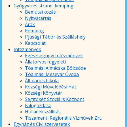
Gyógyvizes strand, kemping
Bemutatkozás
Nyitvatartás
Árak
Kemping
Ifjúsági Tábor és Szálláshely
Kapcsolat
Intézmények
Egészségügyi Intézmények
Állatorvosi ügyeleti
Tóalmási Almácska Bölcsőde
Tóalmási Mesevár Óvoda
Általános Iskola
Községi Művelődési Ház
Községi Könyvtár
Segítőkéz Szociális Központ
Falugazdász
Hulladékszállítás
Tiszamenti Regionális Vízművek Zrt.
Egyház és Civilszervezetek