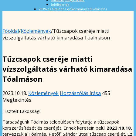
Jelölteknek
2019-es általános önkormányzati választás
Főoldal
/
Közlemények
/
Tűzcsapok cseréje miatti
vízszolgáltatás várható kimaradása Tóalmáson
Tűzcsapok cseréje miatti
vízszolgáltatás várható kimaradása
Tóalmáson
2023.10.18.
Közlemények
Hozzászólás írása
455
Megtekintés
Tisztelt Lakosság!
Társaságunk Tóalmás településen folytatja a tűzcsapok
korszerűsítését és cseréjét. Ennek keretein belül
2023.10.18.
tervezzük a Tóalmás, Petőfi Sándor utcai tűzcsap cseréjét. Ez