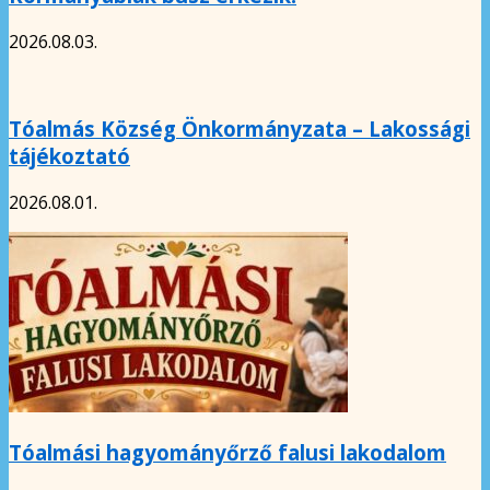
2026.08.03.
Tóalmás Község Önkormányzata – Lakossági
tájékoztató
2026.08.01.
Tóalmási hagyományőrző falusi lakodalom