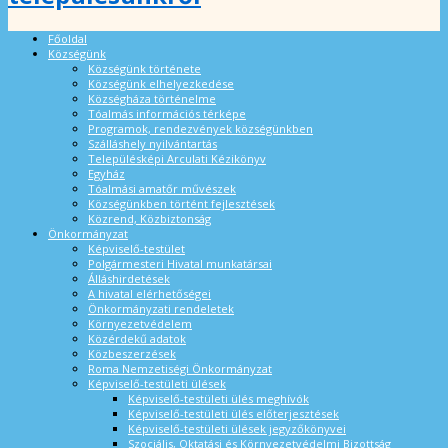
Főoldal
Községünk
Községünk története
Községünk elhelyezkedése
Községháza történelme
Tóalmás információs térképe
Programok, rendezvények községünkben
Szálláshely nyilvántartás
Településképi Arculati Kézikönyv
Egyház
Tóalmási amatőr művészek
Községünkben történt fejlesztések
Közrend, Közbiztonság
Önkormányzat
Képviselő-testület
Polgármesteri Hivatal munkatársai
Álláshirdetések
A hivatal elérhetőségei
Önkormányzati rendeletek
Környezetvédelem
Közérdekű adatok
Közbeszerzések
Roma Nemzetiségi Önkormányzat
Képviselő-testületi ülések
Képviselő-testületi ülés meghívók
Képviselő-testületi ülés előterjesztések
Képviselő-testületi ülések jegyzőkönyvei
Szociális, Oktatási és Környezetvédelmi Bizottság