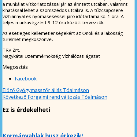
a munkálat vízkorlátozással jár az érintett utcában, valamint
kihatással lehet a szomszédos utcákra is. A tűzcsapcsere
vízhiánnyal és nyomáseséssel járó időtartama kb. 1 óra. A
teljes munkavégzést 9-12 óra között tervezzük.
Az esetleges kellemetlenségekért az Önök és a lakosság
türelmét megköszönve,
TRV Zrt.
Nagykátai Üzemmérnökség Vízhálózati ágazat
Megosztás
Facebook
Előző
Gyógymasszőr állás Tóalmáson
Következő
Forgalmi rend változás Tóalmáson
Ez is érdekelheti
Kormányablak busz érkezik!