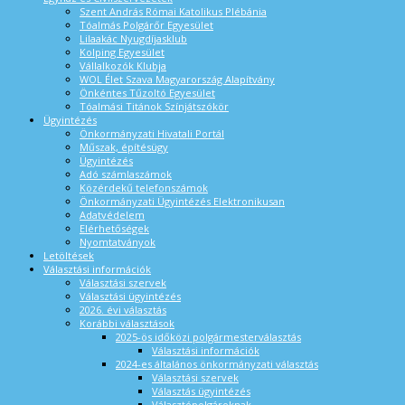
Szent András Római Katolikus Plébánia
Tóalmás Polgárőr Egyesület
Lilaakác Nyugdíjasklub
Kolping Egyesület
Vállalkozók Klubja
WOL Élet Szava Magyarország Alapítvány
Önkéntes Tűzoltó Egyesület
Tóalmási Titánok Színjátszókör
Ügyintézés
Önkormányzati Hivatali Portál
Műszak, építésügy
Ügyintézés
Adó számlaszámok
Közérdekű telefonszámok
Önkormányzati Ügyintézés Elektronikusan
Adatvédelem
Elérhetőségek
Nyomtatványok
Letöltések
Választási információk
Választási szervek
Választási ügyintézés
2026. évi választás
Korábbi választások
2025-ös időközi polgármesterválasztás
Választási információk
2024-es általános önkormányzati választás
Választási szervek
Választás ügyintézés
Választópolgároknak