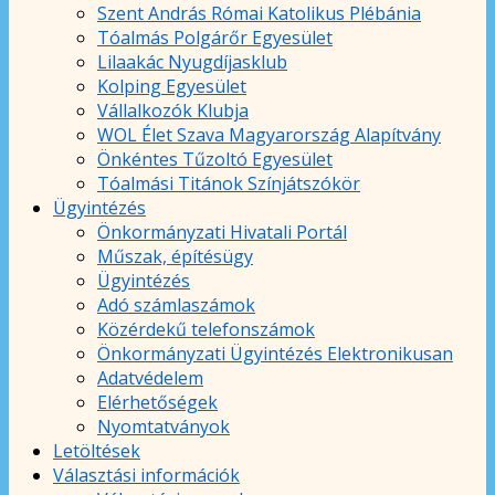
Szent András Római Katolikus Plébánia
Tóalmás Polgárőr Egyesület
Lilaakác Nyugdíjasklub
Kolping Egyesület
Vállalkozók Klubja
WOL Élet Szava Magyarország Alapítvány
Önkéntes Tűzoltó Egyesület
Tóalmási Titánok Színjátszókör
Ügyintézés
Önkormányzati Hivatali Portál
Műszak, építésügy
Ügyintézés
Adó számlaszámok
Közérdekű telefonszámok
Önkormányzati Ügyintézés Elektronikusan
Adatvédelem
Elérhetőségek
Nyomtatványok
Letöltések
Választási információk