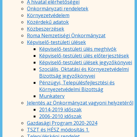
A hivatal elérhetőségei
Önkormányzati rendeletek
Környezetvédelem
Közérdekű adatok
Közbeszerzések
Roma Nemzetiségi Önkormányzat
Képviselő-testületi ülések
Képviselő-testületi ülés meghívók
Képviselő-testületi ülés előterjesztések
Képviselő-testületi ülések jegyzőkönyvei
Szociális, Oktatási és Környezetvédelmi
Bizottság jegyzőkönyvei
Pénzügyi, Településfejlesztési és
Környezetvédelmi Bizottság
Munkaterv
Jelentés az Önkormányzat vagyoni helyzetéről
2014-2019 időszak
2006-2010 időszak
Gazdasági Program 2020-2024
TSZT és HÉSZ módosítás 1.
Településképi rendelet