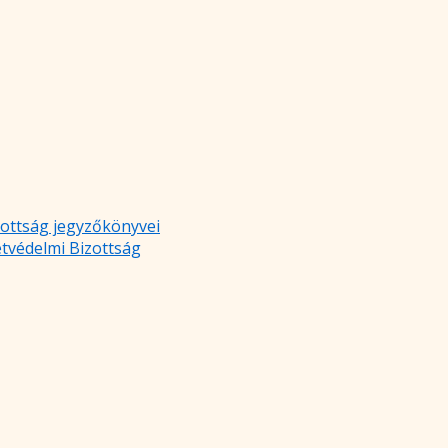
zottság jegyzőkönyvei
etvédelmi Bizottság