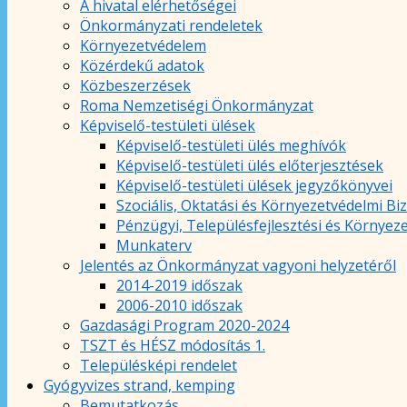
A hivatal elérhetőségei
Önkormányzati rendeletek
Környezetvédelem
Közérdekű adatok
Közbeszerzések
Roma Nemzetiségi Önkormányzat
Képviselő-testületi ülések
Képviselő-testületi ülés meghívók
Képviselő-testületi ülés előterjesztések
Képviselő-testületi ülések jegyzőkönyvei
Szociális, Oktatási és Környezetvédelmi Bi
Pénzügyi, Településfejlesztési és Környez
Munkaterv
Jelentés az Önkormányzat vagyoni helyzetéről
2014-2019 időszak
2006-2010 időszak
Gazdasági Program 2020-2024
TSZT és HÉSZ módosítás 1.
Településképi rendelet
Gyógyvizes strand, kemping
Bemutatkozás