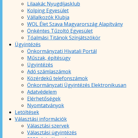
Lilaakác Nyugdíjasklub
Kolping Egyesület
Vállalkozók Klubja
WOL Élet Szava Magyarország Alapítvány
Önkéntes Tűzoltó Egyesület
Tóalmási Titánok Színjátszókör
Ügyintézés
Önkormányzati Hivatali Portál
Műszak, építésügy
Ügyintézés
Adó számlaszámok
Közérdekű telefonszámok
Önkormányzati Ügyintézés Elektronikusan
Adatvédelem
Elérhetőségek
Nyomtatványok
Letöltések
Választási információk
Választási szervek
Választási ügyintézés