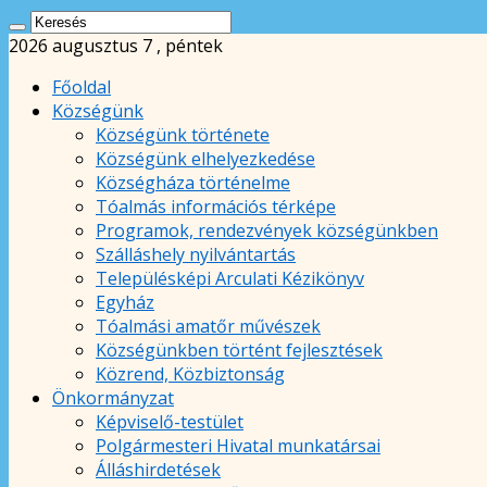
2026 augusztus 7 , péntek
Főoldal
Községünk
Községünk története
Községünk elhelyezkedése
Községháza történelme
Tóalmás információs térképe
Programok, rendezvények községünkben
Szálláshely nyilvántartás
Településképi Arculati Kézikönyv
Egyház
Tóalmási amatőr művészek
Községünkben történt fejlesztések
Közrend, Közbiztonság
Önkormányzat
Képviselő-testület
Polgármesteri Hivatal munkatársai
Álláshirdetések