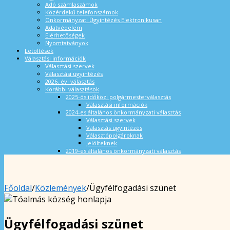
Adó számlaszámok
Közérdekű telefonszámok
Önkormányzati Ügyintézés Elektronikusan
Adatvédelem
Elérhetőségek
Nyomtatványok
Letöltések
Választási információk
Választási szervek
Választási ügyintézés
2026. évi választás
Korábbi választások
2025-ös időközi polgármesterválasztás
Választási információk
2024-es általános önkormányzati választás
Választási szervek
Választás ügyintézés
Választópolgároknak
Jelölteknek
2019-es általános önkormányzati választás
Főoldal
/
Közlemények
/
Ügyfélfogadási szünet
Ügyfélfogadási szünet