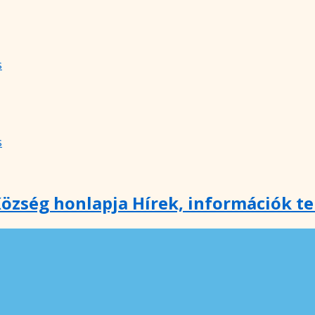
s
s
özség honlapja Hírek, információk t