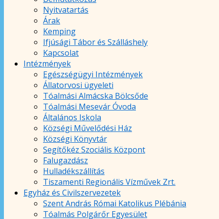
Nyitvatartás
Árak
Kemping
Ifjúsági Tábor és Szálláshely
Kapcsolat
Intézmények
Egészségügyi Intézmények
Állatorvosi ügyeleti
Tóalmási Almácska Bölcsőde
Tóalmási Mesevár Óvoda
Általános Iskola
Községi Művelődési Ház
Községi Könyvtár
Segítőkéz Szociális Központ
Falugazdász
Hulladékszállítás
Tiszamenti Regionális Vízművek Zrt.
Egyház és Civilszervezetek
Szent András Római Katolikus Plébánia
Tóalmás Polgárőr Egyesület