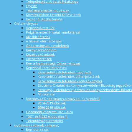
Településképi Arculati Kézikönyv
Egyház
Tóalmási amatőr művészek
Községünkben történt fejlesztések
Közrend, Közbiztonság
Önkormányzat
Képviselő-testület
Polgármesteri Hivatal munkatársai
Álláshirdetések
A hivatal elérhetőségei
Önkormányzati rendeletek
Környezetvédelem
Közérdekű adatok
Közbeszerzések
Roma Nemzetiségi Önkormányzat
Képviselő-testületi ülések
Képviselő-testületi ülés meghívók
Képviselő-testületi ülés előterjesztések
Képviselő-testületi ülések jegyzőkönyvei
Szociális, Oktatási és Környezetvédelmi Bizottság jegyzőkö
Pénzügyi, Településfejlesztési és Környezetvédelmi Bizotts
Munkaterv
Jelentés az Önkormányzat vagyoni helyzetéről
2014-2019 időszak
2006-2010 időszak
Gazdasági Program 2020-2024
TSZT és HÉSZ módosítás 1.
Településképi rendelet
Gyógyvizes strand, kemping
Bemutatkozás