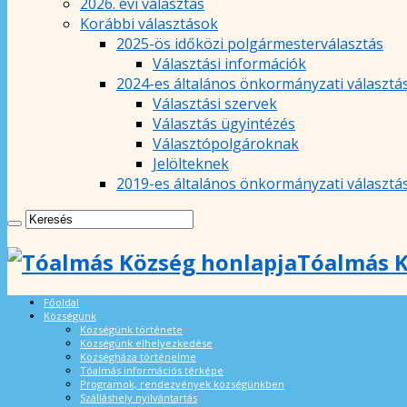
2026. évi választás
Korábbi választások
2025-ös időközi polgármesterválasztás
Választási információk
2024-es általános önkormányzati választá
Választási szervek
Választás ügyintézés
Választópolgároknak
Jelölteknek
2019-es általános önkormányzati választá
Tóalmás K
Főoldal
Községünk
Községünk története
Községünk elhelyezkedése
Községháza történelme
Tóalmás információs térképe
Programok, rendezvények községünkben
Szálláshely nyilvántartás