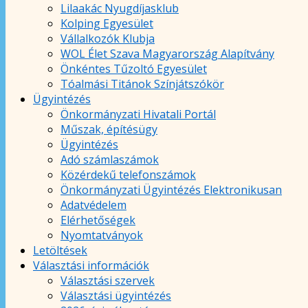
Lilaakác Nyugdíjasklub
Kolping Egyesület
Vállalkozók Klubja
WOL Élet Szava Magyarország Alapítvány
Önkéntes Tűzoltó Egyesület
Tóalmási Titánok Színjátszókör
Ügyintézés
Önkormányzati Hivatali Portál
Műszak, építésügy
Ügyintézés
Adó számlaszámok
Közérdekű telefonszámok
Önkormányzati Ügyintézés Elektronikusan
Adatvédelem
Elérhetőségek
Nyomtatványok
Letöltések
Választási információk
Választási szervek
Választási ügyintézés