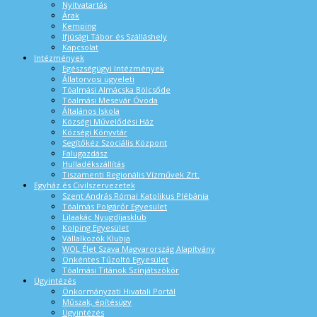
Nyitvatartás
Árak
Kemping
Ifjúsági Tábor és Szálláshely
Kapcsolat
Intézmények
Egészségügyi Intézmények
Állatorvosi ügyeleti
Tóalmási Almácska Bölcsőde
Tóalmási Mesevár Óvoda
Általános Iskola
Községi Művelődési Ház
Községi Könyvtár
Segítőkéz Szociális Központ
Falugazdász
Hulladékszállítás
Tiszamenti Regionális Vízművek Zrt.
Egyház és Civilszervezetek
Szent András Római Katolikus Plébánia
Tóalmás Polgárőr Egyesület
Lilaakác Nyugdíjasklub
Kolping Egyesület
Vállalkozók Klubja
WOL Élet Szava Magyarország Alapítvány
Önkéntes Tűzoltó Egyesület
Tóalmási Titánok Színjátszókör
Ügyintézés
Önkormányzati Hivatali Portál
Műszak, építésügy
Ügyintézés