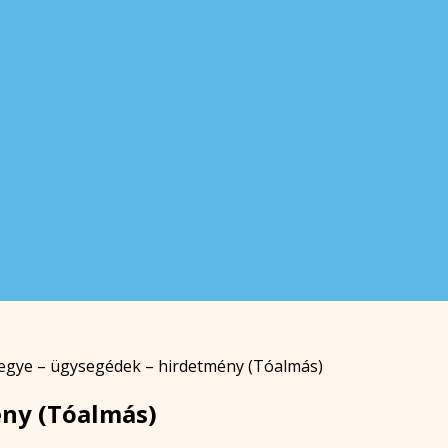
egye – ügysegédek – hirdetmény (Tóalmás)
ény (Tóalmás)