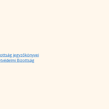
zottság jegyzőkönyvei
etvédelmi Bizottság