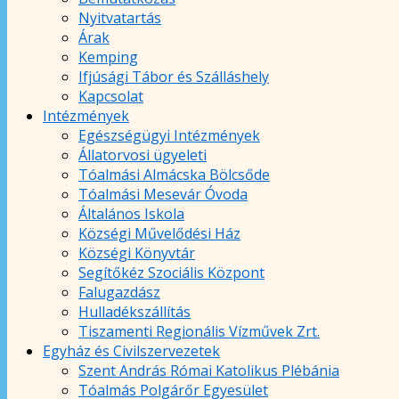
Nyitvatartás
Árak
Kemping
Ifjúsági Tábor és Szálláshely
Kapcsolat
Intézmények
Egészségügyi Intézmények
Állatorvosi ügyeleti
Tóalmási Almácska Bölcsőde
Tóalmási Mesevár Óvoda
Általános Iskola
Községi Művelődési Ház
Községi Könyvtár
Segítőkéz Szociális Központ
Falugazdász
Hulladékszállítás
Tiszamenti Regionális Vízművek Zrt.
Egyház és Civilszervezetek
Szent András Római Katolikus Plébánia
Tóalmás Polgárőr Egyesület