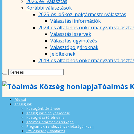
2026. évi választás
Korábbi választások
2025-ös időközi polgármesterválasztás
Választási információk
2024-es általános önkormányzati választá
Választási szervek
Választás ügyintézés
Választópolgároknak
Jelölteknek
2019-es általános önkormányzati választá
Tóalmás K
Főoldal
Községünk
Községünk története
Községünk elhelyezkedése
Községháza történelme
Tóalmás információs térképe
Programok, rendezvények községünkben
Szálláshely nyilvántartás