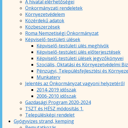
A hivatal elérhetőségei
Önkormányzati rendeletek
Környezetvédelem
Közérdekű adatok
Közbeszerzések
Roma Nemzetiségi Önkormányzat
Képviselő-testületi ülések
Képviselő-testületi ülés meghívók
Képviselő-testületi ülés előterjesztések
Képviselő-testületi ülések jegyzőkönyvei
Szociális, Oktatási és Környezetvédelmi Bi
Pénzügyi, Településfejlesztési és Környez
Munkaterv
Jelentés az Önkormányzat vagyoni helyzetéről
2014-2019 időszak
2006-2010 időszak
Gazdasági Program 2020-2024
TSZT és HÉSZ módosítás 1.
Településképi rendelet
Gyógyvizes strand, kemping
Bemutatkozás