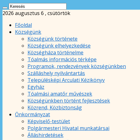
2026 augusztus 6 , csütörtök
Főoldal
Községünk
Községünk története
Községünk elhelyezkedése
Községháza történelme
Tóalmás információs térképe
Programok, rendezvények községünkben
Szálláshely nyilvántartás
Településképi Arculati Kézikönyv
Egyház
Tóalmási amatőr művészek
Községünkben történt fejlesztések
Közrend, Közbiztonság
Önkormányzat
Képviselő-testület
Polgármesteri Hivatal munkatársai
Álláshirdetések