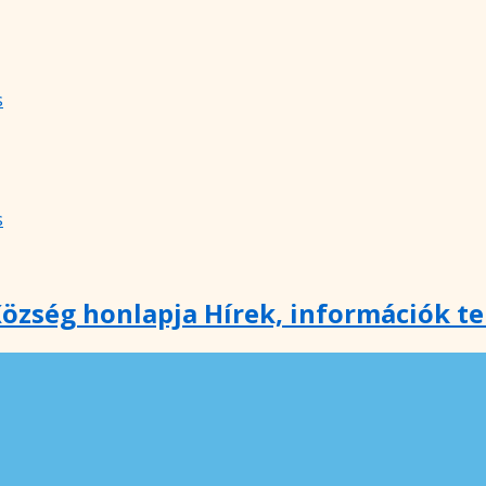
s
s
özség honlapja Hírek, információk t