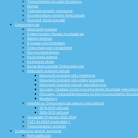
Településképi Arculati Kézikönyv
Egyház
Tóalmási amatőr művészek
Községünkben történt fejlesztések
Közrend, Közbiztonság
Önkormányzat
Képviselő-testület
Polgármesteri Hivatal munkatársai
Álláshirdetések
A hivatal elérhetőségei
Önkormányzati rendeletek
Környezetvédelem
Közérdekű adatok
Közbeszerzések
Roma Nemzetiségi Önkormányzat
Képviselő-testületi ülések
Képviselő-testületi ülés meghívók
Képviselő-testületi ülés előterjesztések
Képviselő-testületi ülések jegyzőkönyvei
Szociális, Oktatási és Környezetvédelmi Bizottság jegyzőkö
Pénzügyi, Településfejlesztési és Környezetvédelmi Bizotts
Munkaterv
Jelentés az Önkormányzat vagyoni helyzetéről
2014-2019 időszak
2006-2010 időszak
Gazdasági Program 2020-2024
TSZT és HÉSZ módosítás 1.
Településképi rendelet
Gyógyvizes strand, kemping
Bemutatkozás