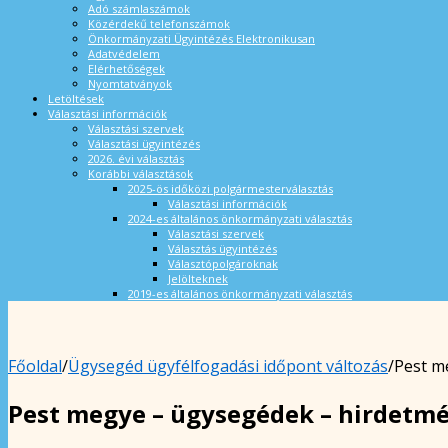
Adó számlaszámok
Közérdekű telefonszámok
Önkormányzati Ügyintézés Elektronikusan
Adatvédelem
Elérhetőségek
Nyomtatványok
Letöltések
Választási információk
Választási szervek
Választási ügyintézés
2026. évi választás
Korábbi választások
2025-ös időközi polgármesterválasztás
Választási információk
2024-es általános önkormányzati választás
Választási szervek
Választás ügyintézés
Választópolgároknak
Jelölteknek
2019-es általános önkormányzati választás
Főoldal
/
Ügysegéd ügyfélfogadási időpont változás
/
Pest m
Pest megye – ügysegédek – hirdetm