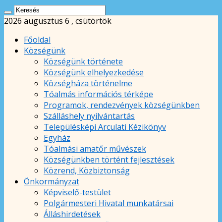
2026 augusztus 6 , csütörtök
Főoldal
Községünk
Községünk története
Községünk elhelyezkedése
Községháza történelme
Tóalmás információs térképe
Programok, rendezvények községünkben
Szálláshely nyilvántartás
Településképi Arculati Kézikönyv
Egyház
Tóalmási amatőr művészek
Községünkben történt fejlesztések
Közrend, Közbiztonság
Önkormányzat
Képviselő-testület
Polgármesteri Hivatal munkatársai
Álláshirdetések