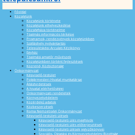
Főoldal
Községünk
Községünk története
Községünk elhelyezkedése
Községháza történelme
Tóalmás információs térképe
Programok, rendezvények községünkben
Szálláshely nyilvántartás
Településképi Arculati Kézikönyv
Egyház
Tóalmási amatőr művészek
Községünkben történt fejlesztések
Közrend, Közbiztonság
Önkormányzat
Képviselő-testület
Polgármesteri Hivatal munkatársai
Álláshirdetések
A hivatal elérhetőségei
Önkormányzati rendeletek
Környezetvédelem
Közérdekű adatok
Közbeszerzések
Roma Nemzetiségi Önkormányzat
Képviselő-testületi ülések
Képviselő-testületi ülés meghívók
Képviselő-testületi ülés előterjesztések
Képviselő-testületi ülések jegyzőkönyvei
Szociális, Oktatási és Környezetvédelmi Bizottság