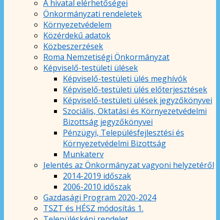
A hivatal elérhetőségei
Önkormányzati rendeletek
Környezetvédelem
Közérdekű adatok
Közbeszerzések
Roma Nemzetiségi Önkormányzat
Képviselő-testületi ülések
Képviselő-testületi ülés meghívók
Képviselő-testületi ülés előterjesztések
Képviselő-testületi ülések jegyzőkönyvei
Szociális, Oktatási és Környezetvédelmi
Bizottság jegyzőkönyvei
Pénzügyi, Településfejlesztési és
Környezetvédelmi Bizottság
Munkaterv
Jelentés az Önkormányzat vagyoni helyzetéről
2014-2019 időszak
2006-2010 időszak
Gazdasági Program 2020-2024
TSZT és HÉSZ módosítás 1.
Településképi rendelet