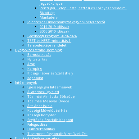
jegyzőkönyvei
Pénzügyi, Településfejlesztési és Környezetvédelmi
Bizottság
Munkaterv
Jelentés az Önkormányzat vagyoni helyzetéről
2014-2019 időszak
2006-2010 időszak
Gazdasági Program 2020-2024
TSZT és HÉSZ módosítás 1.
Településképi rendelet
Gyógyvizes strand, kemping
Bemutatkozás
Nyitvatartás
Árak
Kemping
Ifjúsági Tábor és Szálláshely
Kapcsolat
Intézmények
Egészségügyi Intézmények
Állatorvosi ügyeleti
Tóalmási Almácska Bölcsőde
Tóalmási Mesevár Óvoda
Általános Iskola
Községi Művelődési Ház
Községi Könyvtár
Segítőkéz Szociális Központ
Falugazdász
Hulladékszállítás
Tiszamenti Regionális Vízművek Zrt.
Egyház és Civilszervezetek