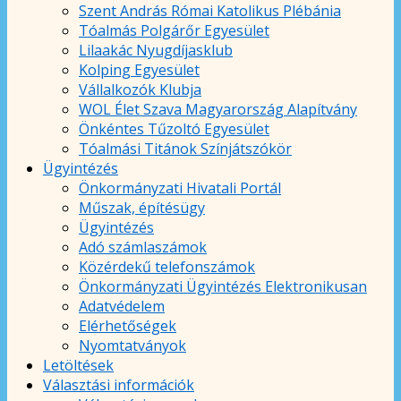
Szent András Római Katolikus Plébánia
Tóalmás Polgárőr Egyesület
Lilaakác Nyugdíjasklub
Kolping Egyesület
Vállalkozók Klubja
WOL Élet Szava Magyarország Alapítvány
Önkéntes Tűzoltó Egyesület
Tóalmási Titánok Színjátszókör
Ügyintézés
Önkormányzati Hivatali Portál
Műszak, építésügy
Ügyintézés
Adó számlaszámok
Közérdekű telefonszámok
Önkormányzati Ügyintézés Elektronikusan
Adatvédelem
Elérhetőségek
Nyomtatványok
Letöltések
Választási információk