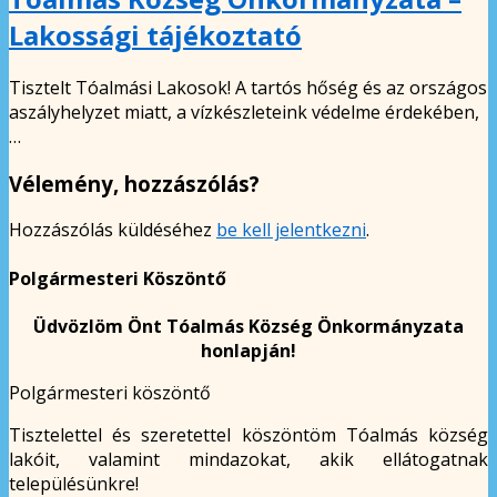
Lakossági tájékoztató
Tisztelt Tóalmási Lakosok! A tartós hőség és az országos
aszályhelyzet miatt, a vízkészleteink védelme érdekében,
…
Vélemény, hozzászólás?
Hozzászólás küldéséhez
be kell jelentkezni
.
Polgármesteri Köszöntő
Üdvözlöm Önt Tóalmás Község Önkormányzata
honlapján!
Polgármesteri köszöntő
Tisztelettel és szeretettel köszöntöm Tóalmás község
lakóit, valamint mindazokat, akik ellátogatnak
településünkre!