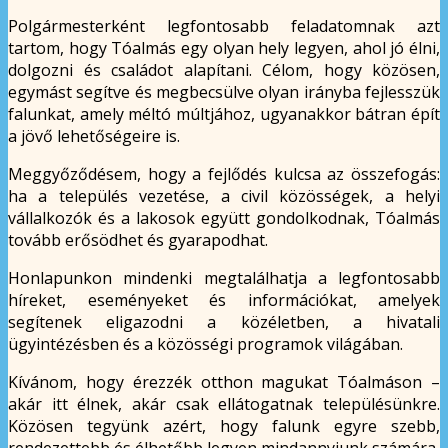
Polgármesterként legfontosabb feladatomnak azt
tartom, hogy Tóalmás egy olyan hely legyen, ahol jó élni,
dolgozni és családot alapítani. Célom, hogy közösen,
egymást segítve és megbecsülve olyan irányba fejlesszük
falunkat, amely méltó múltjához, ugyanakkor bátran épít
a jövő lehetőségeire is.
Meggyőződésem, hogy a fejlődés kulcsa az összefogás:
ha a település vezetése, a civil közösségek, a helyi
vállalkozók és a lakosok együtt gondolkodnak, Tóalmás
tovább erősödhet és gyarapodhat.
Honlapunkon mindenki megtalálhatja a legfontosabb
híreket, eseményeket és információkat, amelyek
segítenek eligazodni a közéletben, a hivatali
ügyintézésben és a közösségi programok világában.
Kívánom, hogy érezzék otthon magukat Tóalmáson –
akár itt élnek, akár csak ellátogatnak településünkre.
Közösen tegyünk azért, hogy falunk egyre szebb,
rendezettebb és élhetőbb legyen mindannyiunk számára.