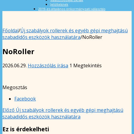
Jelölteknek
2019-es általános önkormányzati választás
Főoldal
/
Új szabályok rollerek és egyéb gépi meghajtású
szabadidős eszközök használatára
/
NoRoller
NoRoller
2026.06.29.
Hozzászólás írása
1 Megtekintés
Megosztás
Facebook
Előző
Új szabályok rollerek és egyéb gépi meghajtású
szabadidős eszközök használatára
Ez is érdekelheti