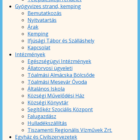
Gyógyvizes strand, kemping
Bemutatkozás
Nyitvatartás
Árak
Kemping
Ifjúsági Tábor és Szálláshely
Kapcsolat
Intézmények
Egészségügyi Intézmények
Állatorvosi ügyeleti
Tóalmási Almácska Bölcsőde
Tóalmási Mesevár Óvoda
Általános Iskola
Községi Művelődési Ház
Községi Könyvtár
Segítőkéz Szociális Központ
Falugazdász
Hulladékszállítás
Tiszamenti Regionális Vízművek Zrt.
Egyház és Civilszervezetek