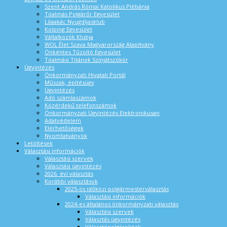
Szent András Római Katolikus Plébánia
Tóalmás Polgárőr Egyesület
Lilaakác Nyugdíjasklub
Kolping Egyesület
Vállalkozók Klubja
WOL Élet Szava Magyarország Alapítvány
Önkéntes Tűzoltó Egyesület
Tóalmási Titánok Színjátszókör
Ügyintézés
Önkormányzati Hivatali Portál
Műszak, építésügy
Ügyintézés
Adó számlaszámok
Közérdekű telefonszámok
Önkormányzati Ügyintézés Elektronikusan
Adatvédelem
Elérhetőségek
Nyomtatványok
Letöltések
Választási információk
Választási szervek
Választási ügyintézés
2026. évi választás
Korábbi választások
2025-ös időközi polgármesterválasztás
Választási információk
2024-es általános önkormányzati választás
Választási szervek
Választás ügyintézés
Választópolgároknak