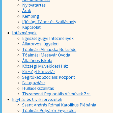
Nyitvatartás
Árak
Kemping
Ifjúsági Tábor és Szálláshely
Kapcsolat
Intézmények
Egészségügyi Intézmények
Állatorvosi ügyeleti
Tóalmási Almácska Bölcsőde
Tóalmási Mesevár Óvoda
Általános Iskola
Községi Művelődési Ház
Községi Könyvtár
Segítőkéz Szociális Központ
Falugazdász
Hulladékszállítás
Tiszamenti Regionális Vízművek Zrt.
Egyház és Civilszervezetek
Szent András Római Katolikus Plébánia
Tóalmás Polgárőr Egyesület