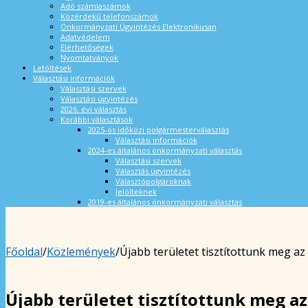
Adó számlaszámok
Közérdekű telefonszámok
Önkormányzati Ügyintézés Elektronikusan
Adatvédelem
Elérhetőségek
Nyomtatványok
Letöltések
Választási információk
Választási szervek
Választási ügyintézés
2026. évi választás
Korábbi választások
2025-ös időközi polgármesterválasztás
Választási információk
2024-es általános önkormányzati választás
Választási szervek
Választás ügyintézés
Választópolgároknak
Jelölteknek
2019-es általános önkormányzati választás
Főoldal
/
Közlemények
/
Újabb területet tisztítottunk meg az i
Újabb területet tisztítottunk meg az 