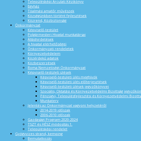
Településképi Arculati Kézikönyv
Egyház
Tóalmási amatőr művészek
Községünkben történt fejlesztések
Közrend, Közbiztonság
Önkormányzat
Képviselő-testület
Polgármesteri Hivatal munkatársai
Álláshirdetések
A hivatal elérhetőségei
Önkormányzati rendeletek
Környezetvédelem
Közérdekű adatok
Közbeszerzések
Roma Nemzetiségi Önkormányzat
Képviselő-testületi ülések
Képviselő-testületi ülés meghívók
Képviselő-testületi ülés előterjesztések
Képviselő-testületi ülések jegyzőkönyvei
Szociális, Oktatási és Környezetvédelmi Bizottság jegyzőkö
Pénzügyi, Településfejlesztési és Környezetvédelmi Bizotts
Munkaterv
Jelentés az Önkormányzat vagyoni helyzetéről
2014-2019 időszak
2006-2010 időszak
Gazdasági Program 2020-2024
TSZT és HÉSZ módosítás 1.
Településképi rendelet
Gyógyvizes strand, kemping
Bemutatkozás