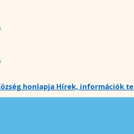
s
s
özség honlapja Hírek, információk t