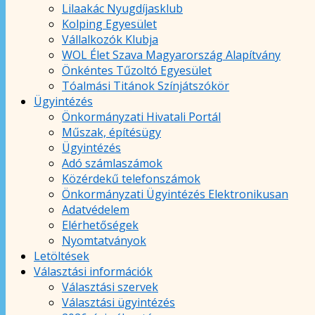
Lilaakác Nyugdíjasklub
Kolping Egyesület
Vállalkozók Klubja
WOL Élet Szava Magyarország Alapítvány
Önkéntes Tűzoltó Egyesület
Tóalmási Titánok Színjátszókör
Ügyintézés
Önkormányzati Hivatali Portál
Műszak, építésügy
Ügyintézés
Adó számlaszámok
Közérdekű telefonszámok
Önkormányzati Ügyintézés Elektronikusan
Adatvédelem
Elérhetőségek
Nyomtatványok
Letöltések
Választási információk
Választási szervek
Választási ügyintézés