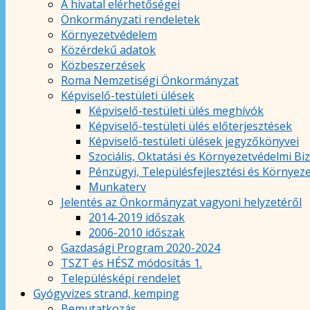
A hivatal elérhetőségei
Önkormányzati rendeletek
Környezetvédelem
Közérdekű adatok
Közbeszerzések
Roma Nemzetiségi Önkormányzat
Képviselő-testületi ülések
Képviselő-testületi ülés meghívók
Képviselő-testületi ülés előterjesztések
Képviselő-testületi ülések jegyzőkönyvei
Szociális, Oktatási és Környezetvédelmi Bi
Pénzügyi, Településfejlesztési és Környez
Munkaterv
Jelentés az Önkormányzat vagyoni helyzetéről
2014-2019 időszak
2006-2010 időszak
Gazdasági Program 2020-2024
TSZT és HÉSZ módosítás 1.
Településképi rendelet
Gyógyvizes strand, kemping
Bemutatkozás