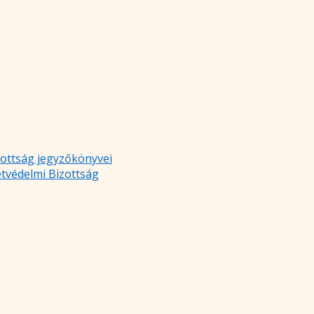
zottság jegyzőkönyvei
etvédelmi Bizottság