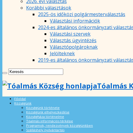
2026. évi választás
Korábbi választások
2025-ös időközi polgármesterválasztás
Választási információk
2024-es általános önkormányzati választá
Választási szervek
Választás ügyintézés
Választópolgároknak
Jelölteknek
2019-es általános önkormányzati választá
Tóalmás K
Főoldal
Községünk
Községünk története
Községünk elhelyezkedése
Községháza történelme
Tóalmás információs térképe
Programok, rendezvények községünkben
Szálláshely nyilvántartás