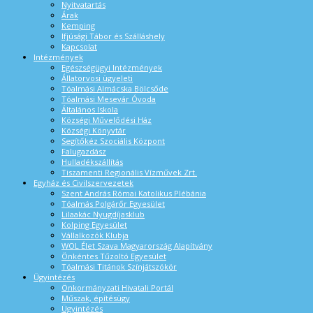
Nyitvatartás
Árak
Kemping
Ifjúsági Tábor és Szálláshely
Kapcsolat
Intézmények
Egészségügyi Intézmények
Állatorvosi ügyeleti
Tóalmási Almácska Bölcsőde
Tóalmási Mesevár Óvoda
Általános Iskola
Községi Művelődési Ház
Községi Könyvtár
Segítőkéz Szociális Központ
Falugazdász
Hulladékszállítás
Tiszamenti Regionális Vízművek Zrt.
Egyház és Civilszervezetek
Szent András Római Katolikus Plébánia
Tóalmás Polgárőr Egyesület
Lilaakác Nyugdíjasklub
Kolping Egyesület
Vállalkozók Klubja
WOL Élet Szava Magyarország Alapítvány
Önkéntes Tűzoltó Egyesület
Tóalmási Titánok Színjátszókör
Ügyintézés
Önkormányzati Hivatali Portál
Műszak, építésügy
Ügyintézés