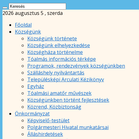
2026 augusztus 5 , szerda
Főoldal
Községünk
Községünk története
Községünk elhelyezkedése
Községháza történelme
Tóalmás információs térképe
Programok, rendezvények községünkben
Szálláshely nyilvántartás
Településképi Arculati Kézikönyv
Egyház
Tóalmási amatőr művészek
Községünkben történt fejlesztések
Közrend, Közbiztonság
Önkormányzat
Képviselő-testület
Polgármesteri Hivatal munkatársai
Álláshirdetések