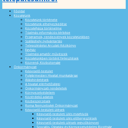
Főoldal
Községünk
Községünk története
Községünk elhelyezkedése
Községháza történelme
Tóalmás információs térképe
Programok, rendezvények községünkben
Szálláshely nyilvántartás
Településképi Arculati Kézikönyv
Egyház
Tóalmási amatőr művészek
Községünkben történt fejlesztések
Közrend, Közbiztonság
Önkormányzat
Képviselő-testület
Polgármesteri Hivatal munkatársai
Álláshirdetések
A hivatal elérhetőségei
Önkormányzati rendeletek
Környezetvédelem
Közérdekű adatok
Közbeszerzések
Roma Nemzetiségi Önkormányzat
Képviselő-testületi ülések
Képviselő-testületi ülés meghívók
Képviselő-testületi ülés előterjesztések
Képviselő-testületi ülések jegyzőkönyvei
Szociális, Oktatási és Környezetvédelmi Bizottság