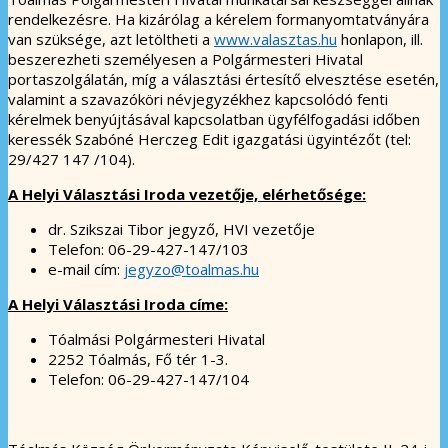
rendelkezésre. Ha kizárólag a kérelem formanyomtatványára
van szüksége, azt letöltheti a
www.valasztas.hu
honlapon, ill.
beszerezheti személyesen a Polgármesteri Hivatal
portaszolgálatán, míg a választási értesítő elvesztése esetén,
valamint a szavazóköri névjegyzékhez kapcsolódó fenti
kérelmek benyújtásával kapcsolatban ügyfélfogadási időben
keressék Szabóné Herczeg Edit igazgatási ügyintézőt (tel:
29/427 147 /104).
A Helyi Választási Iroda vezetője, elérhetősége:
dr. Szikszai Tibor jegyző, HVI vezetője
Telefon: 06-29-427-147/103
e-mail cím:
jegyzo@toalmas.hu
A Helyi Választási Iroda címe:
Tóalmási Polgármesteri Hivatal
2252 Tóalmás, Fő tér 1-3.
Telefon: 06-29-427-147/104