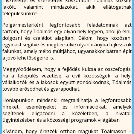
Tisztelettel és szeretettel köszöntöm Tóalmás község
lakóit, valamint mindazokat, akik ellátogatnak
településünkre!
Polgármesterként legfontosabb feladatomnak azt
tartom, hogy Tóalmás egy olyan hely legyen, ahol jó élni,
dolgozni és családot alapítani. Célom, hogy közösen,
egymást segítve és megbecsülve olyan irányba fejlesszük
falunkat, amely méltó múltjához, ugyanakkor bátran épít
a jövő lehetőségeire is.
Meggyőződésem, hogy a fejlődés kulcsa az összefogás:
ha a település vezetése, a civil közösségek, a helyi
vállalkozók és a lakosok együtt gondolkodnak, Tóalmás
tovább erősödhet és gyarapodhat.
Honlapunkon mindenki megtalálhatja a legfontosabb
híreket, eseményeket és információkat, amelyek
segítenek eligazodni a közéletben, a hivatali
ügyintézésben és a közösségi programok világában.
Kívánom, hogy érezzék otthon magukat Tóalmáson –