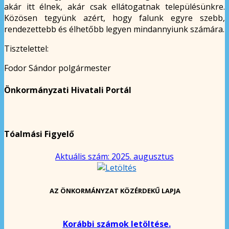
akár itt élnek, akár csak ellátogatnak településünkre.
Közösen tegyünk azért, hogy falunk egyre szebb,
rendezettebb és élhetőbb legyen mindannyiunk számára.
Tisztelettel:
Fodor Sándor polgármester
Önkormányzati Hivatali Portál
Tóalmási Figyelő
Aktuális szám: 2025. augusztus
AZ ÖNKORMÁNYZAT KÖZÉRDEKŰ LAPJA
Korábbi számok letöltése.