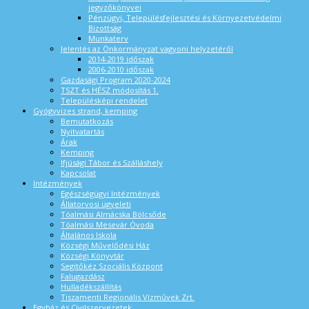
jegyzőkönyvei
Pénzügyi, Településfejlesztési és Környezetvédelmi
Bizottság
Munkaterv
Jelentés az Önkormányzat vagyoni helyzetéről
2014-2019 időszak
2006-2010 időszak
Gazdasági Program 2020-2024
TSZT és HÉSZ módosítás 1.
Településképi rendelet
Gyógyvizes strand, kemping
Bemutatkozás
Nyitvatartás
Árak
Kemping
Ifjúsági Tábor és Szálláshely
Kapcsolat
Intézmények
Egészségügyi Intézmények
Állatorvosi ügyeleti
Tóalmási Almácska Bölcsőde
Tóalmási Mesevár Óvoda
Általános Iskola
Községi Művelődési Ház
Községi Könyvtár
Segítőkéz Szociális Központ
Falugazdász
Hulladékszállítás
Tiszamenti Regionális Vízművek Zrt.
Egyház és Civilszervezetek