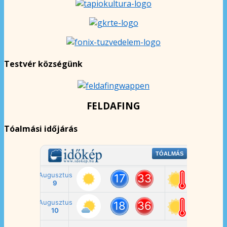
Testvér községünk
FELDAFING
Tóalmási időjárás