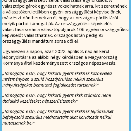
választópolgárok egyrészt voksolhatnak arra, kit szeretnének
a választókerületükben egyéni országgyűlési képviselőnek,
másrészt dönthetnek arról, hogy az országos pártlistáról
melyik pártot támogatják. Az országgyűlési képviselők
választása során a választópolgárok 106 egyéni országgyűlési
képviselőt választhatnak, országos listán pedig 93
országgyűlési mandátum sorsa dől el.
Ugyanezen a napon, azaz 2022. április 3. napján kerül
lebonyolításra az alábbi négy kérdésben a Magyarország
Kormánya által kezdeményezett országos népszavazás.
„Támogatja-e Ön, hogy kiskorú gyermekeknek köznevelési
intézményben a szülő hozzájárulása nélkül szexuális
irányultságokat bemutató foglalkozást tartsanak?”
„Támogatja-e Ön, hogy kiskorú gyermekek számára nemi
átalakító kezeléseket népszerűsítsenek?”
„Támogatja-e Ön, hogy kiskorú gyermekeknek fejlődésüket
befolyásoló szexuális médiatartalmakat korlátozás nélkül
mutassanak be?”