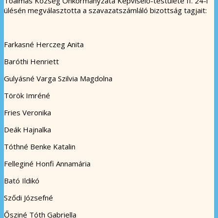
Tóalmás Község Önkormányzata Képviselő-testülete II. 24-i
ülésén megválasztotta a szavazatszámláló bizottság tagjait:
Farkasné Herczeg Anita
Baróthi Henriett
Gulyásné Varga Szilvia Magdolna
Török Imréné
Fries Veronika
Deák Hajnalka
Tóthné Benke Katalin
Felleginé Honfi Annamária
Bató Ildikó
Sződi Józsefné
Ősziné Tóth Gabriella