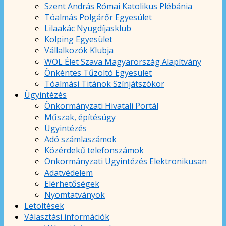
Szent András Római Katolikus Plébánia
Tóalmás Polgárőr Egyesület
Lilaakác Nyugdíjasklub
Kolping Egyesület
Vállalkozók Klubja
WOL Élet Szava Magyarország Alapítvány
Önkéntes Tűzoltó Egyesület
Tóalmási Titánok Színjátszókör
Ügyintézés
Önkormányzati Hivatali Portál
Műszak, építésügy
Ügyintézés
Adó számlaszámok
Közérdekű telefonszámok
Önkormányzati Ügyintézés Elektronikusan
Adatvédelem
Elérhetőségek
Nyomtatványok
Letöltések
Választási információk