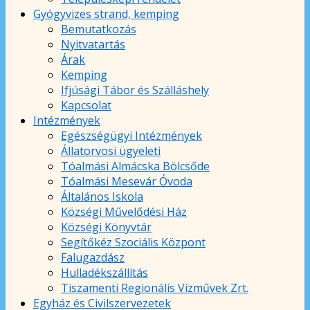
Gyógyvizes strand, kemping
Bemutatkozás
Nyitvatartás
Árak
Kemping
Ifjúsági Tábor és Szálláshely
Kapcsolat
Intézmények
Egészségügyi Intézmények
Állatorvosi ügyeleti
Tóalmási Almácska Bölcsőde
Tóalmási Mesevár Óvoda
Általános Iskola
Községi Művelődési Ház
Községi Könyvtár
Segítőkéz Szociális Központ
Falugazdász
Hulladékszállítás
Tiszamenti Regionális Vízművek Zrt.
Egyház és Civilszervezetek