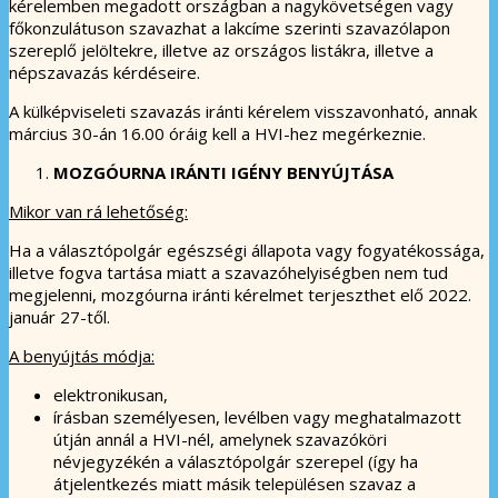
kérelemben megadott országban a nagykövetségen vagy
főkonzulátuson szavazhat a lakcíme szerinti szavazólapon
szereplő jelöltekre, illetve az országos listákra, illetve a
népszavazás kérdéseire.
A külképviseleti szavazás iránti kérelem visszavonható, annak
március 30-án 16.00 óráig kell a HVI-hez megérkeznie.
MOZGÓURNA IRÁNTI IGÉNY BENYÚJTÁSA
Mikor van rá lehetőség:
Ha a választópolgár egészségi állapota vagy fogyatékossága,
illetve fogva tartása miatt a szavazóhelyiségben nem tud
megjelenni, mozgóurna iránti kérelmet terjeszthet elő 2022.
január 27-től.
A benyújtás módja:
elektronikusan,
írásban személyesen, levélben vagy meghatalmazott
útján annál a HVI-nél, amelynek szavazóköri
névjegyzékén a választópolgár szerepel (így ha
átjelentkezés miatt másik településen szavaz a