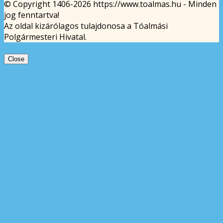
© Copyright 1406-2026 https://www.toalmas.hu - Minden
jog fenntartva!
Az oldal kizárólagos tulajdonosa a Tóalmási
Polgármesteri Hivatal.
Close