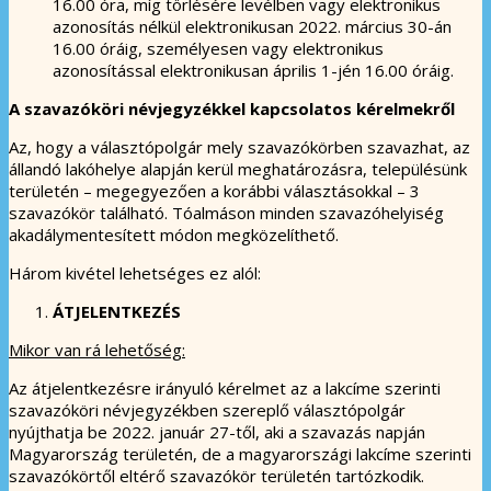
16.00 óra, míg törlésére levélben vagy elektronikus
azonosítás nélkül elektronikusan 2022. március 30-án
16.00 óráig, személyesen vagy elektronikus
azonosítással elektronikusan április 1-jén 16.00 óráig.
A szavazóköri névjegyzékkel kapcsolatos kérelmekről
Az, hogy a választópolgár mely szavazókörben szavazhat, az
állandó lakóhelye alapján kerül meghatározásra, településünk
területén – megegyezően a korábbi választásokkal – 3
szavazókör található. Tóalmáson minden szavazóhelyiség
akadálymentesített módon megközelíthető.
Három kivétel lehetséges ez alól:
ÁTJELENTKEZÉS
Mikor van rá lehetőség:
Az átjelentkezésre irányuló kérelmet az a lakcíme szerinti
szavazóköri névjegyzékben szereplő választópolgár
nyújthatja be 2022. január 27-től, aki a szavazás napján
Magyarország területén, de a magyarországi lakcíme szerinti
szavazókörtől eltérő szavazókör területén tartózkodik.