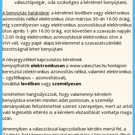
választópolgár, oda szükséges a kérelmet benyújtani).
A benyújtás határideje
: a kérelmet levélben vagy elektronikus
azonosítás nélkül elektronikus úton március 30-án 16.00 óráig,
míg személyesen vagy elektronikus azonosítással elektronikus
úton április 1-jén 16.00 óráig, ezt követően a szavazás napján
12.00 óráig elektronikus azonosítással elektronikus úton a
HVI-nél, vagy papír alapú kérelemmel a szavazatszámláló
bizottságnál lehet benyújtani.
A névjegyzékkel kapcsolatos kérelmek
benyújthatók
elektronikusan
a www.valasztas.hu honlapon
keresztül (elektronikus azonosítás nélkül, valamint elektronikus
– ügyfélkapus – azonosítással),
továbbá
levélben
vagy
személyesen
.
Ismételten hangsúlyozzuk, hogy valamennyi kérelem
benyújtása esetén minden adat pontosan, a személyi
okmányokban feltüntetettek szerint szerepeljen, mert az attól
való legkisebb eltérés is a kérelem elutasítását vonhatja maga
után.
Amennyiben a választással kapcsolatban kérdés merül fel, a
Tóalmás Polgármesteri Hivatal munkatársai készséggel állnak