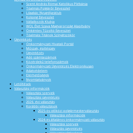
Szent András Római Katolikus Plébánia
Tóalmás Polgárőr Egyesület
Lilaakác Nyugdíjasklub
Kolping Egyesület
Vállalkozók Klubja
WOL Élet Szava Magyarország Alapítvány
Önkéntes Tűzoltó Egyesület
Tóalmási Titánok Színjátszókör
Ügyintézés
Önkormányzati Hivatali Portál
Műszak, építésügy
Ügyintézés
Adó számlaszámok
Közérdekű telefonszámok
Önkormányzati Ügyintézés Elektronikusan
Adatvédelem
Elérhetőségek
Nyomtatványok
Letöltések
Választási információk
Választási szervek
Választási ügyintézés
2026. évi választás
Korábbi választások
2025-ös időközi polgármesterválasztás
Választási információk
2024-es általános önkormányzati választás
Választási szervek
Választás ügyintézés
Választópolgároknak