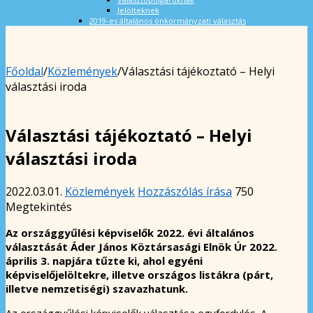
Jelölteknek
2019-es általános önkormányzati választás
Főoldal
/
Közlemények
/
Választási tájékoztató – Helyi
választási iroda
Választási tájékoztató – Helyi
választási iroda
2022.03.01.
Közlemények
Hozzászólás írása
750
Megtekintés
Az országgyűlési képviselők 2022. évi általános
választását Áder János Köztársasági Elnök Úr 2022.
április 3. napjára tűzte ki, ahol egyéni
képviselőjelöltekre, illetve országos listákra (párt,
illetve nemzetiségi) szavazhatunk.
Az országgyűlési képviselők választása egyfordulós. A