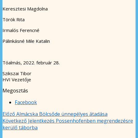
Keresztesi Magdolna
Török Rita
Irmalós Ferencné
Pálinkásné Mile Katalin
Tóalmás, 2022. február 28.
Szikszai Tibor
HVI Vezetője
Megosztás
Facebook
Előző
Almácska Bölcsőde ünnepélyes átadása
Következő
Jelentkezés Possenhofenben megrendezésre
kerülő táborba