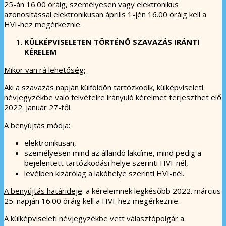
25-án 16.00 óráig, személyesen vagy elektronikus
azonosítással elektronikusan április 1-jén 16.00 óráig kell a
HVI-hez megérkeznie.
KÜLKÉPVISELETEN TÖRTÉNŐ SZAVAZÁS IRÁNTI
KÉRELEM
Mikor van rá lehetőség:
Aki a szavazás napján külföldön tartózkodik, külképviseleti
névjegyzékbe való felvételre irányuló kérelmet terjeszthet elő
2022. január 27-től.
A benyújtás módja:
elektronikusan,
személyesen mind az állandó lakcíme, mind pedig a
bejelentett tartózkodási helye szerinti HVI-nél,
levélben kizárólag a lakóhelye szerinti HVI-nél.
A benyújtás határideje
: a kérelemnek legkésőbb 2022. március
25. napján 16.00 óráig kell a HVI-hez megérkeznie.
A külképviseleti névjegyzékbe vett választópolgár a