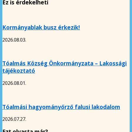
Ez is érdekelheti
Kormányablak busz érkezik!
2026.08.03.
Tóalmás Község Önkormányzata – Lakossági
tájékoztató
2026.08.01.
Tóalmási hagyományőrző falusi lakodalom
2026.07.27.
Ezt olvasta már?