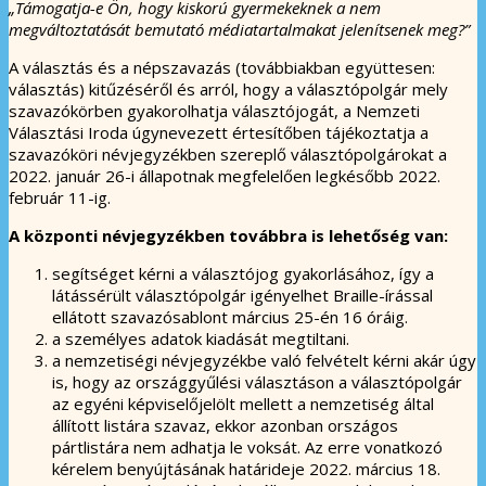
„Támogatja-e Ön, hogy kiskorú gyermekeknek a nem
megváltoztatását bemutató médiatartalmakat jelenítsenek meg?”
A választás és a népszavazás (továbbiakban együttesen:
választás) kitűzéséről és arról, hogy a választópolgár mely
szavazókörben gyakorolhatja választójogát, a Nemzeti
Választási Iroda úgynevezett értesítőben tájékoztatja a
szavazóköri névjegyzékben szereplő választópolgárokat a
2022. január 26-i állapotnak megfelelően legkésőbb 2022.
február 11-ig.
A központi névjegyzékben továbbra is lehetőség van:
segítséget kérni a választójog gyakorlásához, így a
látássérült választópolgár igényelhet Braille-írással
ellátott szavazósablont március 25-én 16 óráig.
a személyes adatok kiadását megtiltani.
a nemzetiségi névjegyzékbe való felvételt kérni akár úgy
is, hogy az országgyűlési választáson a választópolgár
az egyéni képviselőjelölt mellett a nemzetiség által
állított listára szavaz, ekkor azonban országos
pártlistára nem adhatja le voksát. Az erre vonatkozó
kérelem benyújtásának határideje 2022. március 18.