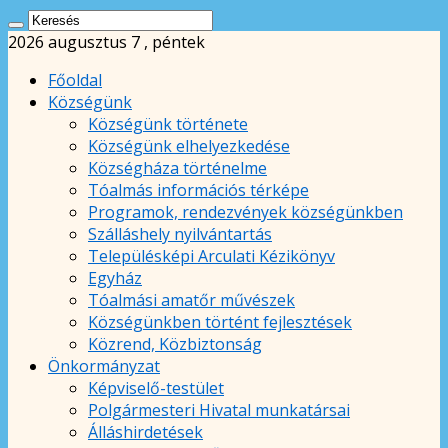
2026 augusztus 7 , péntek
Főoldal
Községünk
Községünk története
Községünk elhelyezkedése
Községháza történelme
Tóalmás információs térképe
Programok, rendezvények községünkben
Szálláshely nyilvántartás
Településképi Arculati Kézikönyv
Egyház
Tóalmási amatőr művészek
Községünkben történt fejlesztések
Közrend, Közbiztonság
Önkormányzat
Képviselő-testület
Polgármesteri Hivatal munkatársai
Álláshirdetések