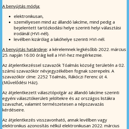
A benyújtás módja:
elektronikusan,
személyesen mind az állandó lakcíme, mind pedig a
bejelentett tartózkodási helye szerinti helyi választási
irodánál (HVI-nél).
levélben kizárólag a lakóhelye szerinti HVI-nél.
A benyújtás határideje
: a kérelemnek legkésőbb 2022. március
25. napján 16.00 óráig kell a HVI-hez megérkeznie.
Az átjelentkezéssel szavazók Tóalmás község területén a 02.
számú szavazókör névjegyzékében fognak szerepelni. A
szavazókör címe: 2252 Tóalmás, Rákóczi Ferenc út 4.
(Művelődési Ház).
Az átjelentkezett választópolgár az állandó lakcíme szerinti
egyéni választókerületi jelöltekre és az országos listákra
szavazhat, valamint természetesen a népszavazás
kérdéseire.
Az átjelentkezés visszavonható, annak levélben vagy
elektronikus azonosítás nélkül elektronikusan 2022. március