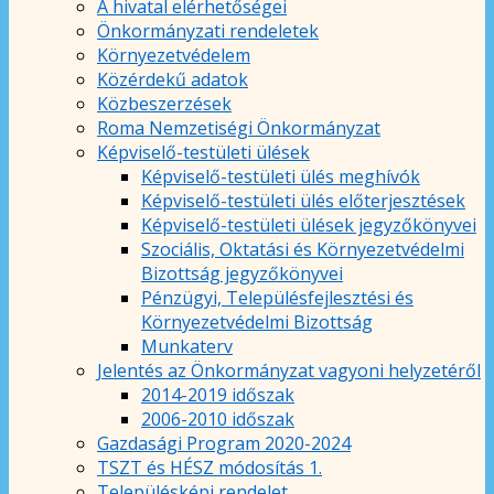
A hivatal elérhetőségei
Önkormányzati rendeletek
Környezetvédelem
Közérdekű adatok
Közbeszerzések
Roma Nemzetiségi Önkormányzat
Képviselő-testületi ülések
Képviselő-testületi ülés meghívók
Képviselő-testületi ülés előterjesztések
Képviselő-testületi ülések jegyzőkönyvei
Szociális, Oktatási és Környezetvédelmi
Bizottság jegyzőkönyvei
Pénzügyi, Településfejlesztési és
Környezetvédelmi Bizottság
Munkaterv
Jelentés az Önkormányzat vagyoni helyzetéről
2014-2019 időszak
2006-2010 időszak
Gazdasági Program 2020-2024
TSZT és HÉSZ módosítás 1.
Településképi rendelet