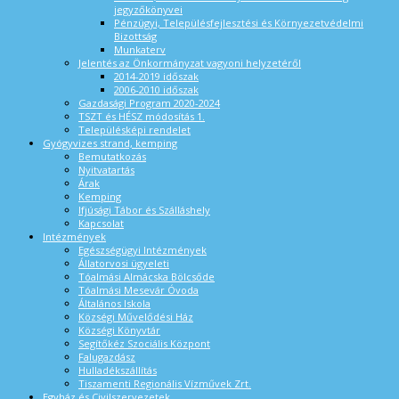
jegyzőkönyvei
Pénzügyi, Településfejlesztési és Környezetvédelmi
Bizottság
Munkaterv
Jelentés az Önkormányzat vagyoni helyzetéről
2014-2019 időszak
2006-2010 időszak
Gazdasági Program 2020-2024
TSZT és HÉSZ módosítás 1.
Településképi rendelet
Gyógyvizes strand, kemping
Bemutatkozás
Nyitvatartás
Árak
Kemping
Ifjúsági Tábor és Szálláshely
Kapcsolat
Intézmények
Egészségügyi Intézmények
Állatorvosi ügyeleti
Tóalmási Almácska Bölcsőde
Tóalmási Mesevár Óvoda
Általános Iskola
Községi Művelődési Ház
Községi Könyvtár
Segítőkéz Szociális Központ
Falugazdász
Hulladékszállítás
Tiszamenti Regionális Vízművek Zrt.
Egyház és Civilszervezetek