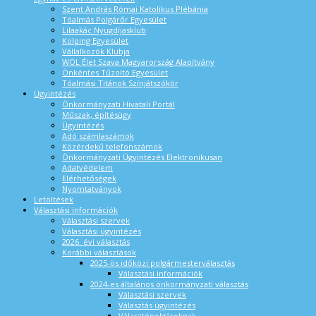
Szent András Római Katolikus Plébánia
Tóalmás Polgárőr Egyesület
Lilaakác Nyugdíjasklub
Kolping Egyesület
Vállalkozók Klubja
WOL Élet Szava Magyarország Alapítvány
Önkéntes Tűzoltó Egyesület
Tóalmási Titánok Színjátszókör
Ügyintézés
Önkormányzati Hivatali Portál
Műszak, építésügy
Ügyintézés
Adó számlaszámok
Közérdekű telefonszámok
Önkormányzati Ügyintézés Elektronikusan
Adatvédelem
Elérhetőségek
Nyomtatványok
Letöltések
Választási információk
Választási szervek
Választási ügyintézés
2026. évi választás
Korábbi választások
2025-ös időközi polgármesterválasztás
Választási információk
2024-es általános önkormányzati választás
Választási szervek
Választás ügyintézés
Választópolgároknak