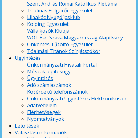
Szent András Római Katolikus Plébánia
Tóalmás Polgárőr Egyesület
Lilaakác Nyugdíjasklub
Kolping Egyesület
Vállalkozók Klubja
WOL Élet Szava Magyarország Alapítvány
Önkéntes Tűzoltó Egyesület
Tóalmási Titánok Színjátszókör
Ügyintézés
Önkormányzati Hivatali Portál
Műszak, építésügy
Ügyintézés
Adó számlaszámok
Közérdekű telefonszámok
Önkormányzati Ügyintézés Elektronikusan
Adatvédelem
Elérhetőségek
Nyomtatványok
Letöltések
Választási információk