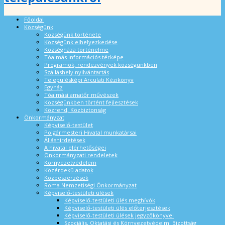
Főoldal
Községünk
Községünk története
Községünk elhelyezkedése
Községháza történelme
Tóalmás információs térképe
Programok, rendezvények községünkben
Szálláshely nyilvántartás
Településképi Arculati Kézikönyv
Egyház
Tóalmási amatőr művészek
Községünkben történt fejlesztések
Közrend, Közbiztonság
Önkormányzat
Képviselő-testület
Polgármesteri Hivatal munkatársai
Álláshirdetések
A hivatal elérhetőségei
Önkormányzati rendeletek
Környezetvédelem
Közérdekű adatok
Közbeszerzések
Roma Nemzetiségi Önkormányzat
Képviselő-testületi ülések
Képviselő-testületi ülés meghívók
Képviselő-testületi ülés előterjesztések
Képviselő-testületi ülések jegyzőkönyvei
Szociális, Oktatási és Környezetvédelmi Bizottság