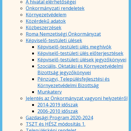
A hivatal elérhetőségei
Önkormányzati rendeletek
Környezetvédelem
Közérdekű adatok
Közbeszerzések
Roma Nemzetiségi Önkormányzat
Képviselő-testületi ülések
Képviselő-testületi ülés meghívók
Képviselő-testületi ülés előterjesztések
Képviselő-testületi ülések jegyzőkönyvei
Szociális, Oktatási és Környezetvédelmi
Bizottság jegyzőkönyvei
Pénzügyi, Településfejlesztési és
Környezetvédelmi Bizottság
Munkaterv
Jelentés az Önkormányzat vagyoni helyzetéről
2014-2019 időszak
2006-2010 időszak
Gazdasági Program 2020-2024
TSZT és HÉSZ módosítás 1.
Településképi rendelet