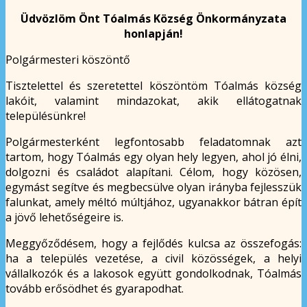
Üdvözlöm Önt Tóalmás Község Önkormányzata
honlapján!
Polgármesteri köszöntő
Tisztelettel és szeretettel köszöntöm Tóalmás község
lakóit, valamint mindazokat, akik ellátogatnak
településünkre!
Polgármesterként legfontosabb feladatomnak azt
tartom, hogy Tóalmás egy olyan hely legyen, ahol jó élni,
dolgozni és családot alapítani. Célom, hogy közösen,
egymást segítve és megbecsülve olyan irányba fejlesszük
falunkat, amely méltó múltjához, ugyanakkor bátran épít
a jövő lehetőségeire is.
Meggyőződésem, hogy a fejlődés kulcsa az összefogás:
ha a település vezetése, a civil közösségek, a helyi
vállalkozók és a lakosok együtt gondolkodnak, Tóalmás
tovább erősödhet és gyarapodhat.