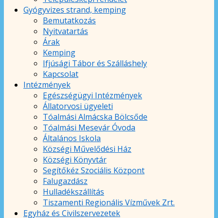
Gyógyvizes strand, kemping
Bemutatkozás
Nyitvatartás
Árak
Kemping
Ifjúsági Tábor és Szálláshely
Kapcsolat
Intézmények
Egészségügyi Intézmények
Állatorvosi ügyeleti
Tóalmási Almácska Bölcsőde
Tóalmási Mesevár Óvoda
Általános Iskola
Községi Művelődési Ház
Községi Könyvtár
Segítőkéz Szociális Központ
Falugazdász
Hulladékszállítás
Tiszamenti Regionális Vízművek Zrt.
Egyház és Civilszervezetek