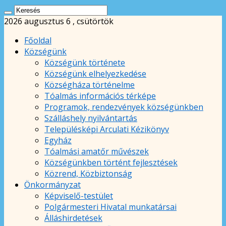
2026 augusztus 6 , csütörtök
Főoldal
Községünk
Községünk története
Községünk elhelyezkedése
Községháza történelme
Tóalmás információs térképe
Programok, rendezvények községünkben
Szálláshely nyilvántartás
Településképi Arculati Kézikönyv
Egyház
Tóalmási amatőr művészek
Községünkben történt fejlesztések
Közrend, Közbiztonság
Önkormányzat
Képviselő-testület
Polgármesteri Hivatal munkatársai
Álláshirdetések