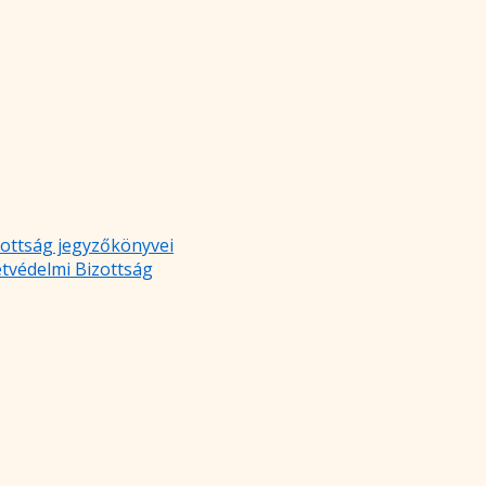
zottság jegyzőkönyvei
etvédelmi Bizottság