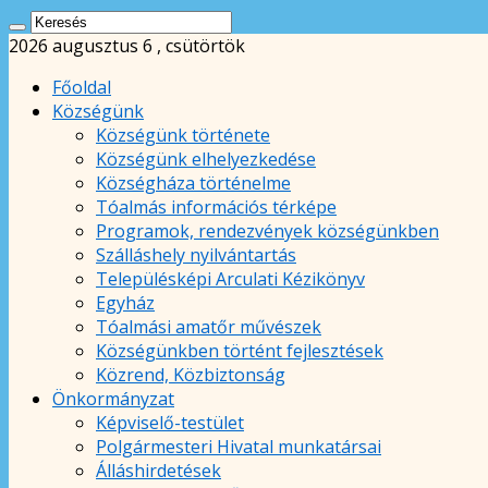
2026 augusztus 6 , csütörtök
Főoldal
Községünk
Községünk története
Községünk elhelyezkedése
Községháza történelme
Tóalmás információs térképe
Programok, rendezvények községünkben
Szálláshely nyilvántartás
Településképi Arculati Kézikönyv
Egyház
Tóalmási amatőr művészek
Községünkben történt fejlesztések
Közrend, Közbiztonság
Önkormányzat
Képviselő-testület
Polgármesteri Hivatal munkatársai
Álláshirdetések