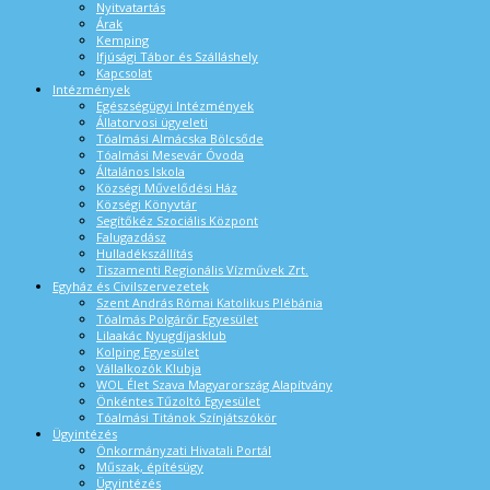
Nyitvatartás
Árak
Kemping
Ifjúsági Tábor és Szálláshely
Kapcsolat
Intézmények
Egészségügyi Intézmények
Állatorvosi ügyeleti
Tóalmási Almácska Bölcsőde
Tóalmási Mesevár Óvoda
Általános Iskola
Községi Művelődési Ház
Községi Könyvtár
Segítőkéz Szociális Központ
Falugazdász
Hulladékszállítás
Tiszamenti Regionális Vízművek Zrt.
Egyház és Civilszervezetek
Szent András Római Katolikus Plébánia
Tóalmás Polgárőr Egyesület
Lilaakác Nyugdíjasklub
Kolping Egyesület
Vállalkozók Klubja
WOL Élet Szava Magyarország Alapítvány
Önkéntes Tűzoltó Egyesület
Tóalmási Titánok Színjátszókör
Ügyintézés
Önkormányzati Hivatali Portál
Műszak, építésügy
Ügyintézés