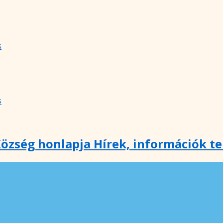
s
s
özség honlapja Hírek, információk t