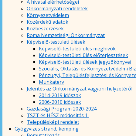
A hivatal elérhetőségei
Önkormányzati rendeletek
Környezetvédelem
Közérdekű adatok
Közbeszerzések
Roma Nemzetiségi Önkormányzat
Képviselő-testületi ülések
Képviselő-testületi ülés meghívók
Képviselő-testületi ülés előterjesztések
Képviselő-testületi ülések jegyzőkönyvei
Szociális, Oktatási és Környezetvédelmi Bi
Pénzügyi, Településfejlesztési és Környez
Munkaterv
Jelentés az Önkormányzat vagyoni helyzetéről
2014-2019 időszak
2006-2010 időszak
Gazdasági Program 2020-2024
TSZT és HÉSZ módosítás 1.
Településképi rendelet
Gyógyvizes strand, kemping
Bemutatkozás