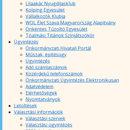
Lilaakác Nyugdíjasklub
Kolping Egyesület
Vállalkozók Klubja
WOL Élet Szava Magyarország Alapítvány
Önkéntes Tűzoltó Egyesület
Tóalmási Titánok Színjátszókör
Ügyintézés
Önkormányzati Hivatali Portál
Műszak, építésügy
Ügyintézés
Adó számlaszámok
Közérdekű telefonszámok
Önkormányzati Ügyintézés Elektronikusan
Adatvédelem
Elérhetőségek
Nyomtatványok
Letöltések
Választási információk
Választási szervek
Választási ügyintézés