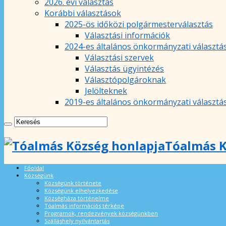
2026. évi választás
Korábbi választások
2025-ös időközi polgármesterválasztás
Választási információk
2024-es általános önkormányzati választá
Választási szervek
Választás ügyintézés
Választópolgároknak
Jelölteknek
2019-es általános önkormányzati választá
Tóalmás K
Főoldal
Községünk
Községünk története
Községünk elhelyezkedése
Községháza történelme
Tóalmás információs térképe
Programok, rendezvények községünkben
Szálláshely nyilvántartás