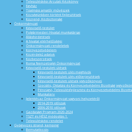
Településképi Arculati Kézikönyv
Egyház
Tóalmási amatőr művészek
Községünkben történt fejlesztések
Közrend, Közbiztonság
Önkormányzat
Képviselő-testület
Polgármesteri Hivatal munkatársai
Álláshirdetések
A hivatal elérhetőségei
Önkormányzati rendeletek
Környezetvédelem
Közérdekű adatok
Közbeszerzések
Roma Nemzetiségi Önkormányzat
Képviselő-testületi ülések
Képviselő-testületi ülés meghívók
Képviselő-testületi ülés előterjesztések
Képviselő-testületi ülések jegyzőkönyvei
Szociális, Oktatási és Környezetvédelmi Bizottság jegyzőkö
Pénzügyi, Településfejlesztési és Környezetvédelmi Bizotts
Munkaterv
Jelentés az Önkormányzat vagyoni helyzetéről
2014-2019 időszak
2006-2010 időszak
Gazdasági Program 2020-2024
TSZT és HÉSZ módosítás 1.
Településképi rendelet
Gyógyvizes strand, kemping
Bemutatkozás