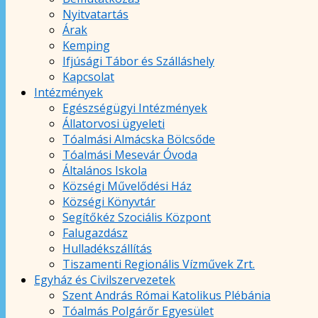
Nyitvatartás
Árak
Kemping
Ifjúsági Tábor és Szálláshely
Kapcsolat
Intézmények
Egészségügyi Intézmények
Állatorvosi ügyeleti
Tóalmási Almácska Bölcsőde
Tóalmási Mesevár Óvoda
Általános Iskola
Községi Művelődési Ház
Községi Könyvtár
Segítőkéz Szociális Központ
Falugazdász
Hulladékszállítás
Tiszamenti Regionális Vízművek Zrt.
Egyház és Civilszervezetek
Szent András Római Katolikus Plébánia
Tóalmás Polgárőr Egyesület