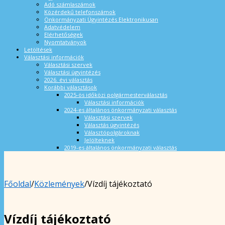
Adó számlaszámok
Közérdekű telefonszámok
Önkormányzati Ügyintézés Elektronikusan
Adatvédelem
Elérhetőségek
Nyomtatványok
Letöltések
Választási információk
Választási szervek
Választási ügyintézés
2026. évi választás
Korábbi választások
2025-ös időközi polgármesterválasztás
Választási információk
2024-es általános önkormányzati választás
Választási szervek
Választás ügyintézés
Választópolgároknak
Jelölteknek
2019-es általános önkormányzati választás
Főoldal
/
Közlemények
/
Vízdíj tájékoztató
Vízdíj tájékoztató