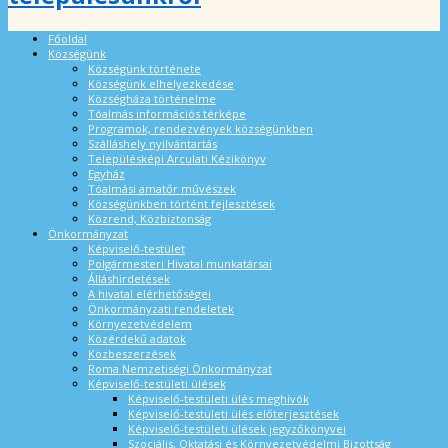
Főoldal
Községünk
Községünk története
Községünk elhelyezkedése
Községháza történelme
Tóalmás információs térképe
Programok, rendezvények községünkben
Szálláshely nyilvántartás
Településképi Arculati Kézikönyv
Egyház
Tóalmási amatőr művészek
Községünkben történt fejlesztések
Közrend, Közbiztonság
Önkormányzat
Képviselő-testület
Polgármesteri Hivatal munkatársai
Álláshirdetések
A hivatal elérhetőségei
Önkormányzati rendeletek
Környezetvédelem
Közérdekű adatok
Közbeszerzések
Roma Nemzetiségi Önkormányzat
Képviselő-testületi ülések
Képviselő-testületi ülés meghívók
Képviselő-testületi ülés előterjesztések
Képviselő-testületi ülések jegyzőkönyvei
Szociális, Oktatási és Környezetvédelmi Bizottság