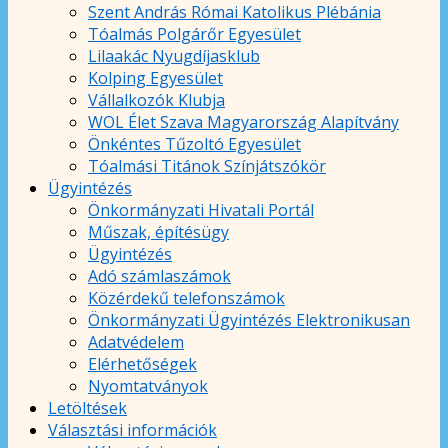
Szent András Római Katolikus Plébánia
Tóalmás Polgárőr Egyesület
Lilaakác Nyugdíjasklub
Kolping Egyesület
Vállalkozók Klubja
WOL Élet Szava Magyarország Alapítvány
Önkéntes Tűzoltó Egyesület
Tóalmási Titánok Színjátszókör
Ügyintézés
Önkormányzati Hivatali Portál
Műszak, építésügy
Ügyintézés
Adó számlaszámok
Közérdekű telefonszámok
Önkormányzati Ügyintézés Elektronikusan
Adatvédelem
Elérhetőségek
Nyomtatványok
Letöltések
Választási információk