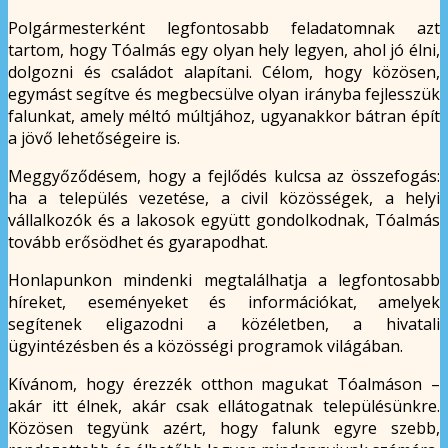
Polgármesterként legfontosabb feladatomnak azt
tartom, hogy Tóalmás egy olyan hely legyen, ahol jó élni,
dolgozni és családot alapítani. Célom, hogy közösen,
egymást segítve és megbecsülve olyan irányba fejlesszük
falunkat, amely méltó múltjához, ugyanakkor bátran épít
a jövő lehetőségeire is.
Meggyőződésem, hogy a fejlődés kulcsa az összefogás:
ha a település vezetése, a civil közösségek, a helyi
vállalkozók és a lakosok együtt gondolkodnak, Tóalmás
tovább erősödhet és gyarapodhat.
Honlapunkon mindenki megtalálhatja a legfontosabb
híreket, eseményeket és információkat, amelyek
segítenek eligazodni a közéletben, a hivatali
ügyintézésben és a közösségi programok világában.
Kívánom, hogy érezzék otthon magukat Tóalmáson –
akár itt élnek, akár csak ellátogatnak településünkre.
Közösen tegyünk azért, hogy falunk egyre szebb,