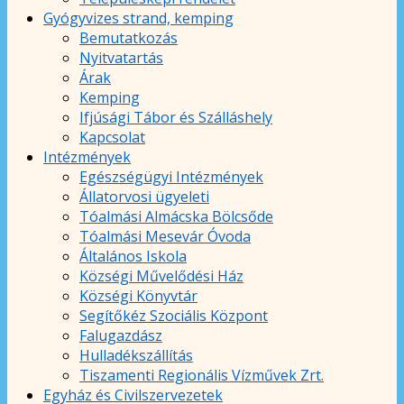
Gyógyvizes strand, kemping
Bemutatkozás
Nyitvatartás
Árak
Kemping
Ifjúsági Tábor és Szálláshely
Kapcsolat
Intézmények
Egészségügyi Intézmények
Állatorvosi ügyeleti
Tóalmási Almácska Bölcsőde
Tóalmási Mesevár Óvoda
Általános Iskola
Községi Művelődési Ház
Községi Könyvtár
Segítőkéz Szociális Központ
Falugazdász
Hulladékszállítás
Tiszamenti Regionális Vízművek Zrt.
Egyház és Civilszervezetek