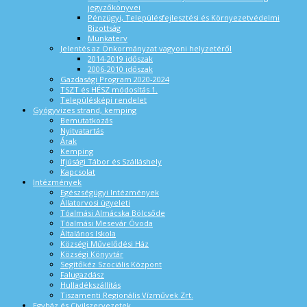
jegyzőkönyvei
Pénzügyi, Településfejlesztési és Környezetvédelmi
Bizottság
Munkaterv
Jelentés az Önkormányzat vagyoni helyzetéről
2014-2019 időszak
2006-2010 időszak
Gazdasági Program 2020-2024
TSZT és HÉSZ módosítás 1.
Településképi rendelet
Gyógyvizes strand, kemping
Bemutatkozás
Nyitvatartás
Árak
Kemping
Ifjúsági Tábor és Szálláshely
Kapcsolat
Intézmények
Egészségügyi Intézmények
Állatorvosi ügyeleti
Tóalmási Almácska Bölcsőde
Tóalmási Mesevár Óvoda
Általános Iskola
Községi Művelődési Ház
Községi Könyvtár
Segítőkéz Szociális Központ
Falugazdász
Hulladékszállítás
Tiszamenti Regionális Vízművek Zrt.
Egyház és Civilszervezetek