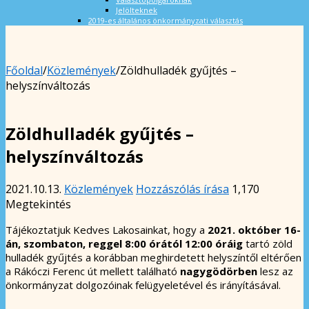
Jelölteknek
2019-es általános önkormányzati választás
Főoldal
/
Közlemények
/
Zöldhulladék gyűjtés –
helyszínváltozás
Zöldhulladék gyűjtés –
helyszínváltozás
2021.10.13.
Közlemények
Hozzászólás írása
1,170
Megtekintés
Tájékoztatjuk Kedves Lakosainkat, hogy a
2021. október 16-
án, szombaton, reggel 8:00 órától 12:00 óráig
tartó zöld
hulladék gyűjtés a korábban meghirdetett helyszíntől eltérően
a Rákóczi Ferenc út mellett található
nagygödörben
lesz az
önkormányzat dolgozóinak felügyeletével és irányításával.