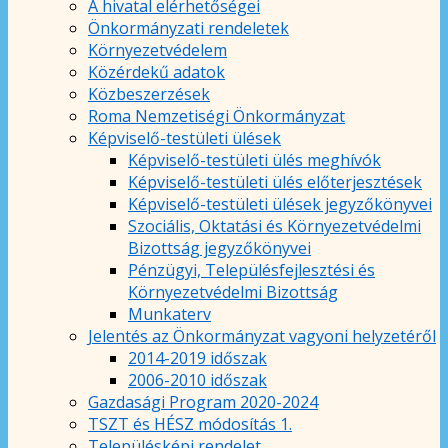
A hivatal elérhetőségei
Önkormányzati rendeletek
Környezetvédelem
Közérdekű adatok
Közbeszerzések
Roma Nemzetiségi Önkormányzat
Képviselő-testületi ülések
Képviselő-testületi ülés meghívók
Képviselő-testületi ülés előterjesztések
Képviselő-testületi ülések jegyzőkönyvei
Szociális, Oktatási és Környezetvédelmi
Bizottság jegyzőkönyvei
Pénzügyi, Településfejlesztési és
Környezetvédelmi Bizottság
Munkaterv
Jelentés az Önkormányzat vagyoni helyzetéről
2014-2019 időszak
2006-2010 időszak
Gazdasági Program 2020-2024
TSZT és HÉSZ módosítás 1.
Településképi rendelet