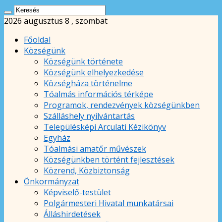
2026 augusztus 8 , szombat
Főoldal
Községünk
Községünk története
Községünk elhelyezkedése
Községháza történelme
Tóalmás információs térképe
Programok, rendezvények községünkben
Szálláshely nyilvántartás
Településképi Arculati Kézikönyv
Egyház
Tóalmási amatőr művészek
Községünkben történt fejlesztések
Közrend, Közbiztonság
Önkormányzat
Képviselő-testület
Polgármesteri Hivatal munkatársai
Álláshirdetések