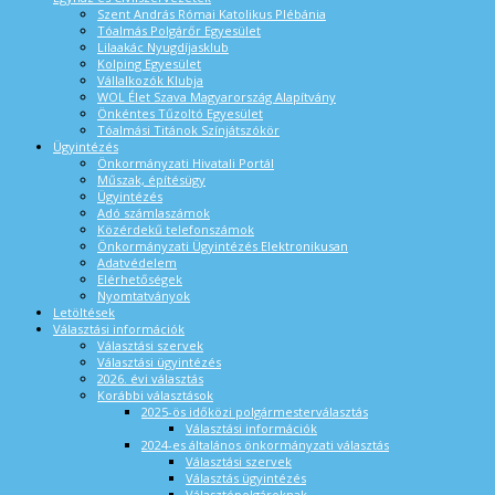
Szent András Római Katolikus Plébánia
Tóalmás Polgárőr Egyesület
Lilaakác Nyugdíjasklub
Kolping Egyesület
Vállalkozók Klubja
WOL Élet Szava Magyarország Alapítvány
Önkéntes Tűzoltó Egyesület
Tóalmási Titánok Színjátszókör
Ügyintézés
Önkormányzati Hivatali Portál
Műszak, építésügy
Ügyintézés
Adó számlaszámok
Közérdekű telefonszámok
Önkormányzati Ügyintézés Elektronikusan
Adatvédelem
Elérhetőségek
Nyomtatványok
Letöltések
Választási információk
Választási szervek
Választási ügyintézés
2026. évi választás
Korábbi választások
2025-ös időközi polgármesterválasztás
Választási információk
2024-es általános önkormányzati választás
Választási szervek
Választás ügyintézés
Választópolgároknak