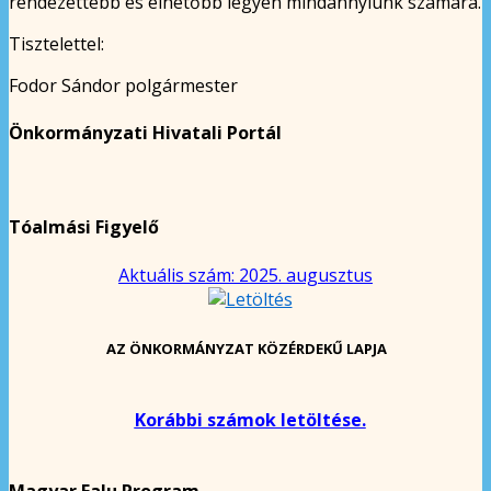
rendezettebb és élhetőbb legyen mindannyiunk számára.
Tisztelettel:
Fodor Sándor polgármester
Önkormányzati Hivatali Portál
Tóalmási Figyelő
Aktuális szám: 2025. augusztus
AZ ÖNKORMÁNYZAT KÖZÉRDEKŰ LAPJA
Korábbi számok letöltése.
Magyar Falu Program