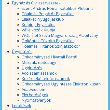
Egyház és Civilszervezetek
Szent András Római Katolikus Plébánia
Tóalmás Polgárőr Egyesület
Lilaakác Nyugdíjasklub
Kolping Egyesület
Vállalkozók Klubja
WOL Élet Szava Magyarország Alapítvány
Önkéntes Tűzoltó Egyesület
Tóalmási Titánok Színjátszókör
Ügyintézés
Önkormányzati Hivatali Portál
Műszak, építésügy
Ügyintézés
Adó számlaszámok
Közérdekű telefonszámok
Önkormányzati Ügyintézés Elektronikusan
Adatvédelem
Elérhetőségek
Nyomtatványok
Letöltések