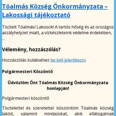
Tóalmás Község Önkormányzata –
Lakossági tájékoztató
Tisztelt Tóalmási Lakosok! A tartós hőség és az országos
aszályhelyzet miatt, a vízkészleteink védelme érdekében,
…
Vélemény, hozzászólás?
Hozzászólás küldéséhez
be kell jelentkezni
.
Polgármesteri Köszöntő
Üdvözlöm Önt Tóalmás Község Önkormányzata
honlapján!
Polgármesteri köszöntő
Tisztelettel és szeretettel köszöntöm Tóalmás község
lakóit, valamint mindazokat, akik ellátogatnak