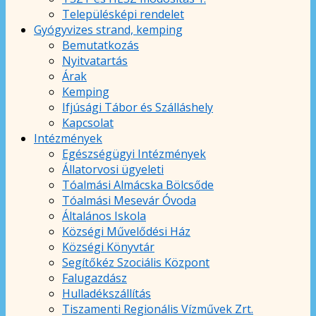
Településképi rendelet
Gyógyvizes strand, kemping
Bemutatkozás
Nyitvatartás
Árak
Kemping
Ifjúsági Tábor és Szálláshely
Kapcsolat
Intézmények
Egészségügyi Intézmények
Állatorvosi ügyeleti
Tóalmási Almácska Bölcsőde
Tóalmási Mesevár Óvoda
Általános Iskola
Községi Művelődési Ház
Községi Könyvtár
Segítőkéz Szociális Központ
Falugazdász
Hulladékszállítás
Tiszamenti Regionális Vízművek Zrt.