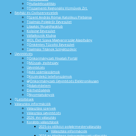
Hulladékszállítás
Tiszamenti Regionális Vízművek Zrt.
Egyház és Civilszervezetek
Szent András Római Katolikus Plébánia
Tóalmás Polgárőr Egyesület
Lilaakác Nyugdíjasklub
Kolping Egyesület
Vállalkozók Klubja
WOL Élet Szava Magyarország Alapítvány
Önkéntes Tűzoltó Egyesület
Tóalmási Titánok Színjátszókör
Ügyintézés
Önkormányzati Hivatali Portál
Műszak, építésügy
Ügyintézés
Adó számlaszámok
Közérdekű telefonszámok
Önkormányzati Ügyintézés Elektronikusan
Adatvédelem
Elérhetőségek
Nyomtatványok
Letöltések
Választási információk
Választási szervek
Választási ügyintézés
2026. évi választás
Korábbi választások
2025-ös időközi polgármesterválasztás
Választási információk
2024-es általános önkormányzati választás