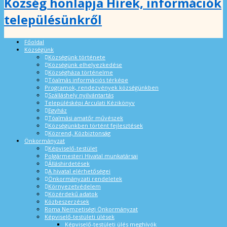
Község honlapja Hírek, információk
településünkről
Főoldal
Községünk
Községünk története
Községünk elhelyezkedése
Községháza történelme
Tóalmás információs térképe
Programok, rendezvények községünkben
Szálláshely nyilvántartás
Településképi Arculati Kézikönyv
Egyház
Tóalmási amatőr művészek
Községünkben történt fejlesztések
Közrend, Közbiztonság
Önkormányzat
Képviselő-testület
Polgármesteri Hivatal munkatársai
Álláshirdetések
A hivatal elérhetőségei
Önkormányzati rendeletek
Környezetvédelem
Közérdekű adatok
Közbeszerzések
Roma Nemzetiségi Önkormányzat
Képviselő-testületi ülések
Képviselő-testületi ülés meghívók