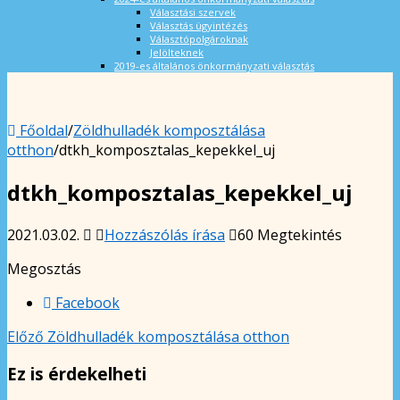
Választási szervek
Választás ügyintézés
Választópolgároknak
Jelölteknek
2019-es általános önkormányzati választás
Főoldal
/
Zöldhulladék komposztálása
otthon
/
dtkh_komposztalas_kepekkel_uj
dtkh_komposztalas_kepekkel_uj
2021.03.02.
Hozzászólás írása
60 Megtekintés
Megosztás
Facebook
Előző
Zöldhulladék komposztálása otthon
Ez is érdekelheti