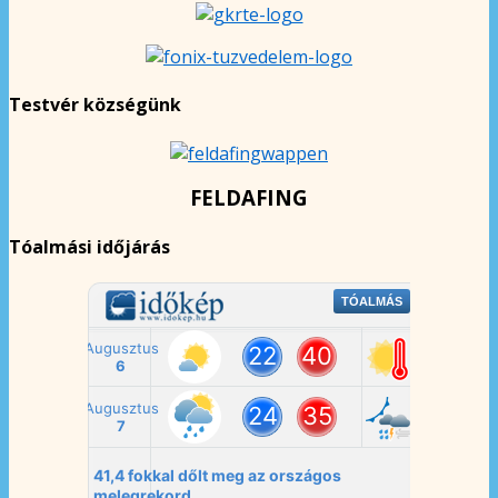
Testvér községünk
FELDAFING
Tóalmási időjárás