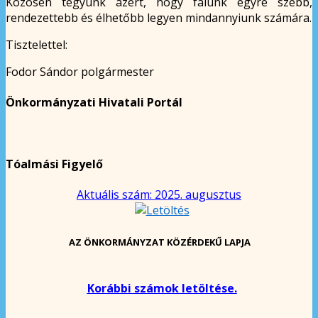
Közösen tegyünk azért, hogy falunk egyre szebb,
rendezettebb és élhetőbb legyen mindannyiunk számára.
Tisztelettel:
Fodor Sándor polgármester
Önkormányzati Hivatali Portál
Tóalmási Figyelő
Aktuális szám: 2025. augusztus
AZ ÖNKORMÁNYZAT KÖZÉRDEKŰ LAPJA
Korábbi számok letöltése.