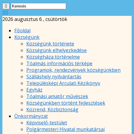
2026 augusztus 6 , csütörtök
Főoldal
Községünk
Községünk története
Községünk elhelyezkedése
Községháza történelme
Tóalmás információs térképe
Programok, rendezvények községünkben
Szálláshely nyilvántartás
Településképi Arculati Kézikönyv
Egyház
Tóalmási amatőr művészek
Községünkben történt fejlesztések
Közrend, Közbiztonság
Önkormányzat
Képviselő-testület
Polgármesteri Hivatal munkatársai