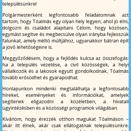
településünkre!
Polgármesterként legfontosabb feladatomnak azt
tartom, hogy Tóalmás egy olyan hely legyen, ahol jó élni,
dolgozni és családot alapítani. Célom, hogy közösen,
egymást segítve és megbecsülve olyan irányba fejlesszük
falunkat, amely méltó múltjához, ugyanakkor bátran épít
a jövő lehetőségeire is.
Meggyőződésem, hogy a fejlődés kulcsa az összefogás:
ha a település vezetése, a civil közösségek, a helyi
vállalkozók és a lakosok együtt gondolkodnak, Tóalmás
tovább erősödhet és gyarapodhat.
Honlapunkon mindenki megtalálhatja a legfontosabb
híreket, eseményeket és információkat, amelyek
segítenek eligazodni a közéletben, a hivatali
ügyintézésben és a közösségi programok világában.
Kívánom, hogy érezzék otthon magukat Tóalmáson –
akár itt élnek, akár csak ellátogatnak településünkre.