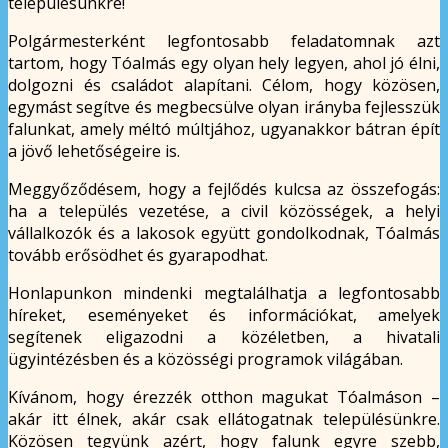
településünkre!
Polgármesterként legfontosabb feladatomnak azt
tartom, hogy Tóalmás egy olyan hely legyen, ahol jó élni,
dolgozni és családot alapítani. Célom, hogy közösen,
egymást segítve és megbecsülve olyan irányba fejlesszük
falunkat, amely méltó múltjához, ugyanakkor bátran épít
a jövő lehetőségeire is.
Meggyőződésem, hogy a fejlődés kulcsa az összefogás:
ha a település vezetése, a civil közösségek, a helyi
vállalkozók és a lakosok együtt gondolkodnak, Tóalmás
tovább erősödhet és gyarapodhat.
Honlapunkon mindenki megtalálhatja a legfontosabb
híreket, eseményeket és információkat, amelyek
segítenek eligazodni a közéletben, a hivatali
ügyintézésben és a közösségi programok világában.
Kívánom, hogy érezzék otthon magukat Tóalmáson –
akár itt élnek, akár csak ellátogatnak településünkre.
Közösen tegyünk azért, hogy falunk egyre szebb,