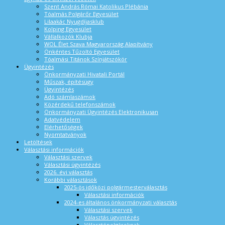
Szent András Római Katolikus Plébánia
Tóalmás Polgárőr Egyesület
Lilaakác Nyugdíjasklub
Kolping Egyesület
Vállalkozók Klubja
WOL Élet Szava Magyarország Alapítvány
Önkéntes Tűzoltó Egyesület
Tóalmási Titánok Színjátszókör
Ügyintézés
Önkormányzati Hivatali Portál
Műszak, építésügy
Ügyintézés
Adó számlaszámok
Közérdekű telefonszámok
Önkormányzati Ügyintézés Elektronikusan
Adatvédelem
Elérhetőségek
Nyomtatványok
Letöltések
Választási információk
Választási szervek
Választási ügyintézés
2026. évi választás
Korábbi választások
2025-ös időközi polgármesterválasztás
Választási információk
2024-es általános önkormányzati választás
Választási szervek
Választás ügyintézés
Választópolgároknak