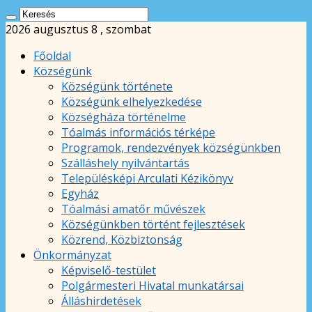
2026 augusztus 8 , szombat
Főoldal
Községünk
Községünk története
Községünk elhelyezkedése
Községháza történelme
Tóalmás információs térképe
Programok, rendezvények községünkben
Szálláshely nyilvántartás
Településképi Arculati Kézikönyv
Egyház
Tóalmási amatőr művészek
Községünkben történt fejlesztések
Közrend, Közbiztonság
Önkormányzat
Képviselő-testület
Polgármesteri Hivatal munkatársai
Álláshirdetések