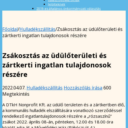
Jelölteknek
2019-es általános önkormányzati választás
Főoldal
/
Hulladékszállítás
/
Zsákosztás az üdülőterületi és
zártkerti ingatlan tulajdonosok részére
Zsákosztás az üdülőterületi és
zártkerti ingatlan tulajdonosok
részére
2022.04.07.
Hulladékszállítás
Hozzászólás írása
600
Megtekintés
A DTkH Nonprofit Kft. az üdülő területen és a zártkertben élő,
a kommunális hulladék elszállítására vonatkozó szerződéssel
rendelkező ingatlantulajdonosok részére a „rózsaszínű”
zsákot 2022. április 08-án, pénteken, 12.00 és 18.00 óra
között adja át a Művelődési Ház (Rákóczi út 4.)