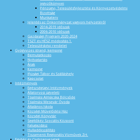
jegyzőkönyvei
Pénzügyi, Településfejlesztési és Környezetvédelmi
Bizottság
Munkaterv
Jelentés az Önkormányzat vagyoni helyzetéről
2014-2019 időszak
2006-2010 időszak
Gazdasági Program 2020-2024
TSZT és HÉSZ módosítás 1.
Településképi rendelet
Gyógyvizes strand, kemping
Bemutatkozás
Nyitvatartás
Árak
Kemping
Ifjúsági Tábor és Szálláshely
Kapcsolat
Intézmények
Egészségügyi Intézmények
Állatorvosi ügyeleti
Tóalmási Almácska Bölcsőde
Tóalmási Mesevár Óvoda
Általános Iskola
Községi Művelődési Ház
Községi Könyvtár
Segítőkéz Szociális Központ
Falugazdász
Hulladékszállítás
Tiszamenti Regionális Vízművek Zrt.
Egyház és Civilszervezetek