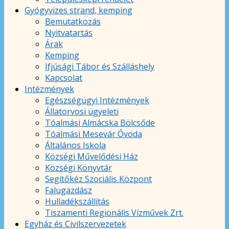
Gyógyvizes strand, kemping
Bemutatkozás
Nyitvatartás
Árak
Kemping
Ifjúsági Tábor és Szálláshely
Kapcsolat
Intézmények
Egészségügyi Intézmények
Állatorvosi ügyeleti
Tóalmási Almácska Bölcsőde
Tóalmási Mesevár Óvoda
Általános Iskola
Községi Művelődési Ház
Községi Könyvtár
Segítőkéz Szociális Központ
Falugazdász
Hulladékszállítás
Tiszamenti Regionális Vízművek Zrt.
Egyház és Civilszervezetek