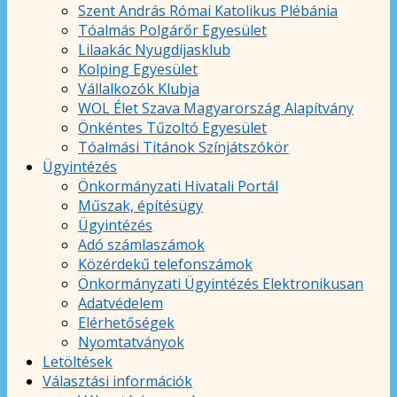
Szent András Római Katolikus Plébánia
Tóalmás Polgárőr Egyesület
Lilaakác Nyugdíjasklub
Kolping Egyesület
Vállalkozók Klubja
WOL Élet Szava Magyarország Alapítvány
Önkéntes Tűzoltó Egyesület
Tóalmási Titánok Színjátszókör
Ügyintézés
Önkormányzati Hivatali Portál
Műszak, építésügy
Ügyintézés
Adó számlaszámok
Közérdekű telefonszámok
Önkormányzati Ügyintézés Elektronikusan
Adatvédelem
Elérhetőségek
Nyomtatványok
Letöltések
Választási információk