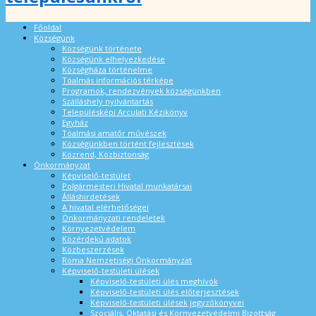
Főoldal
Községünk
Községünk története
Községünk elhelyezkedése
Községháza történelme
Tóalmás információs térképe
Programok, rendezvények községünkben
Szálláshely nyilvántartás
Településképi Arculati Kézikönyv
Egyház
Tóalmási amatőr művészek
Községünkben történt fejlesztések
Közrend, Közbiztonság
Önkormányzat
Képviselő-testület
Polgármesteri Hivatal munkatársai
Álláshirdetések
A hivatal elérhetőségei
Önkormányzati rendeletek
Környezetvédelem
Közérdekű adatok
Közbeszerzések
Roma Nemzetiségi Önkormányzat
Képviselő-testületi ülések
Képviselő-testületi ülés meghívók
Képviselő-testületi ülés előterjesztések
Képviselő-testületi ülések jegyzőkönyvei
Szociális, Oktatási és Környezetvédelmi Bizottság