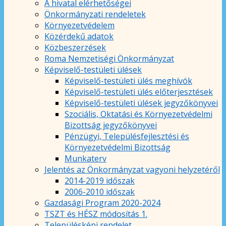
A hivatal elérhetőségei
Önkormányzati rendeletek
Környezetvédelem
Közérdekű adatok
Közbeszerzések
Roma Nemzetiségi Önkormányzat
Képviselő-testületi ülések
Képviselő-testületi ülés meghívók
Képviselő-testületi ülés előterjesztések
Képviselő-testületi ülések jegyzőkönyvei
Szociális, Oktatási és Környezetvédelmi
Bizottság jegyzőkönyvei
Pénzügyi, Településfejlesztési és
Környezetvédelmi Bizottság
Munkaterv
Jelentés az Önkormányzat vagyoni helyzetéről
2014-2019 időszak
2006-2010 időszak
Gazdasági Program 2020-2024
TSZT és HÉSZ módosítás 1.
Településképi rendelet