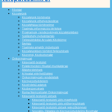
Főoldal
Községünk
Községünk története
Községünk elhelyezkedése
Községháza történelme
Tóalmás információs térképe
Programok, rendezvények községünkben
Szálláshely nyilvántartás
Településképi Arculati Kézikönyv
Egyház
Tóalmási amatőr művészek
Községünkben történt fejlesztések
Közrend, Közbiztonság
Önkormányzat
Képviselő-testület
Polgármesteri Hivatal munkatársai
Álláshirdetések
A hivatal elérhetőségei
Önkormányzati rendeletek
Környezetvédelem
Közérdekű adatok
Közbeszerzések
Roma Nemzetiségi Önkormányzat
Képviselő-testületi ülések
Képviselő-testületi ülés meghívók
Képviselő-testületi ülés előterjesztések
Képviselő-testületi ülések jegyzőkönyvei
Szociális, Oktatási és Környezetvédelmi Bizottság