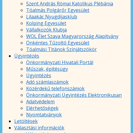
Szent András Római Katolikus Plébánia
Tóalmás Polgárőr Egyesület
Lilaakác Nyugdíjasklub
Kolping Egyesület
Vállalkozók Klubja
WOL Élet Szava Magyarország Alapítvány
Önkéntes Tűzoltó Egyesület
Tóalmási Titánok Színjátszókör
Ügyintézés
Önkormányzati Hivatali Portál
Műszak, építésügy
Ügyintézés
Adó számlaszámok
Közérdekű telefonszámok
Önkormányzati Ügyintézés Elektronikusan
Adatvédelem
Elérhetőségek
Nyomtatványok
Letöltések
Választási információk