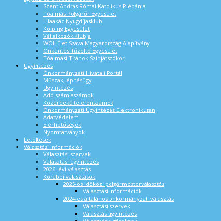
Szent András Római Katolikus Plébánia
Tóalmás Polgárőr Egyesület
Lilaakác Nyugdíjasklub
Kolping Egyesület
Vállalkozók Klubja
WOL Élet Szava Magyarország Alapítvány
Önkéntes Tűzoltó Egyesület
Tóalmási Titánok Színjátszókör
Ügyintézés
Önkormányzati Hivatali Portál
Műszak, építésügy
Ügyintézés
Adó számlaszámok
Közérdekű telefonszámok
Önkormányzati Ügyintézés Elektronikusan
Adatvédelem
Elérhetőségek
Nyomtatványok
Letöltések
Választási információk
Választási szervek
Választási ügyintézés
2026. évi választás
Korábbi választások
2025-ös időközi polgármesterválasztás
Választási információk
2024-es általános önkormányzati választás
Választási szervek
Választás ügyintézés
Választópolgároknak