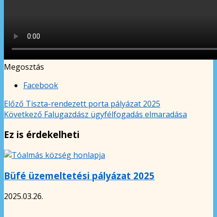
Megosztás
Facebook
Előző
Tiszta-rendezett porta pályázat 2025
Következő
Falugazdász ügyfélfogadás elmaradása
Ez is érdekelheti
Büfé üzemeltetési pályázat 2025
2025.03.26.