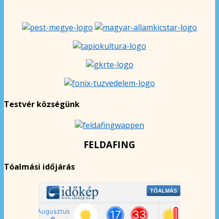
Testvér községünk
FELDAFING
Tóalmási időjárás