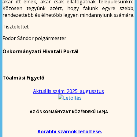
akár itt élnek, akár csak ellátogatnak településünkre.
Közösen tegyünk azért, hogy falunk egyre szebb,
rendezettebb és élhetőbb legyen mindannyiunk számára.
Tisztelettel:
Fodor Sándor polgármester
Önkormányzati Hivatali Portál
Tóalmási Figyelő
Aktuális szám: 2025. augusztus
AZ ÖNKORMÁNYZAT KÖZÉRDEKŰ LAPJA
Korábbi számok letöltése.