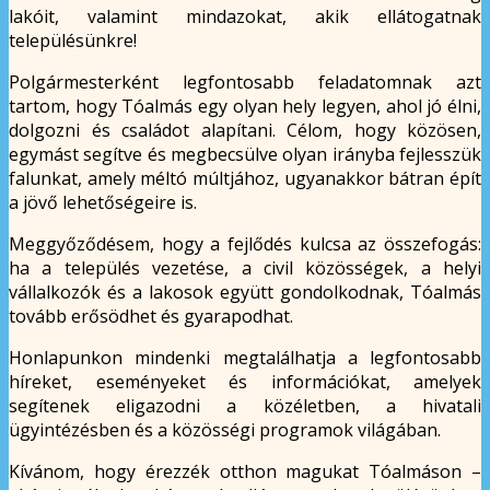
lakóit, valamint mindazokat, akik ellátogatnak
településünkre!
Polgármesterként legfontosabb feladatomnak azt
tartom, hogy Tóalmás egy olyan hely legyen, ahol jó élni,
dolgozni és családot alapítani. Célom, hogy közösen,
egymást segítve és megbecsülve olyan irányba fejlesszük
falunkat, amely méltó múltjához, ugyanakkor bátran épít
a jövő lehetőségeire is.
Meggyőződésem, hogy a fejlődés kulcsa az összefogás:
ha a település vezetése, a civil közösségek, a helyi
vállalkozók és a lakosok együtt gondolkodnak, Tóalmás
tovább erősödhet és gyarapodhat.
Honlapunkon mindenki megtalálhatja a legfontosabb
híreket, eseményeket és információkat, amelyek
segítenek eligazodni a közéletben, a hivatali
ügyintézésben és a közösségi programok világában.
Kívánom, hogy érezzék otthon magukat Tóalmáson –