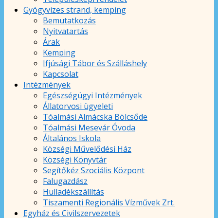
Gyógyvizes strand, kemping
Bemutatkozás
Nyitvatartás
Árak
Kemping
Ifjúsági Tábor és Szálláshely
Kapcsolat
Intézmények
Egészségügyi Intézmények
Állatorvosi ügyeleti
Tóalmási Almácska Bölcsőde
Tóalmási Mesevár Óvoda
Általános Iskola
Községi Művelődési Ház
Községi Könyvtár
Segítőkéz Szociális Központ
Falugazdász
Hulladékszállítás
Tiszamenti Regionális Vízművek Zrt.
Egyház és Civilszervezetek