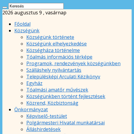
2026 augusztus 9 , vasárnap
Főoldal
Községünk
Községünk története
Községünk elhelyezkedése
Községháza történelme
Tóalmás információs térképe
Programok, rendezvények községünkben
Szálláshely nyilvántartás
Településképi Arculati Kézikönyv
Egyház
Tóalmási amatőr művészek
Községünkben történt fejlesztések
Közrend, Közbiztonság
Önkormányzat
Képviselő-testület
Polgármesteri Hivatal munkatársai
Álláshirdetések