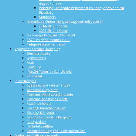
jegyzőkönyvei
Pénzügyi, Településfejlesztési és Környezetvédelmi
Bizottság
Munkaterv
Jelentés az Önkormányzat vagyoni helyzetéről
2014-2019 időszak
2006-2010 időszak
Gazdasági Program 2020-2024
TSZT és HÉSZ módosítás 1.
Településképi rendelet
Gyógyvizes strand, kemping
Bemutatkozás
Nyitvatartás
Árak
Kemping
Ifjúsági Tábor és Szálláshely
Kapcsolat
Intézmények
Egészségügyi Intézmények
Állatorvosi ügyeleti
Tóalmási Almácska Bölcsőde
Tóalmási Mesevár Óvoda
Általános Iskola
Községi Művelődési Ház
Községi Könyvtár
Segítőkéz Szociális Központ
Falugazdász
Hulladékszállítás
Tiszamenti Regionális Vízművek Zrt.
Egyház és Civilszervezetek