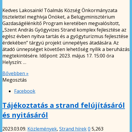
Kedves Lakosaink! Tóalmás Község Önkormányzata
tisztelettel meghívja Önöket, a Belügyminisztérium
Gazdaságélénkítő Program keretében megvalósított,
„Szent András Gyógyvizes Strand komplex fejlesztése az
egész évben nyitva tartás és a gyógyturizmus fejlesztése
érdekében” tárgyú projekt ünnepélyes átadására. Az
átadó ünnepséget követően lehetőség nyílik a beruházás
megtekintésére. Időpont: 2023. május 17. 15:00 óra
Helyszín: …
Bővebben »
Megosztás
Facebook
Tájékoztatás a strand felújításáról
és nyitásáról
2023.03.09.
Közlemények
,
Strand hírek
0
5,263