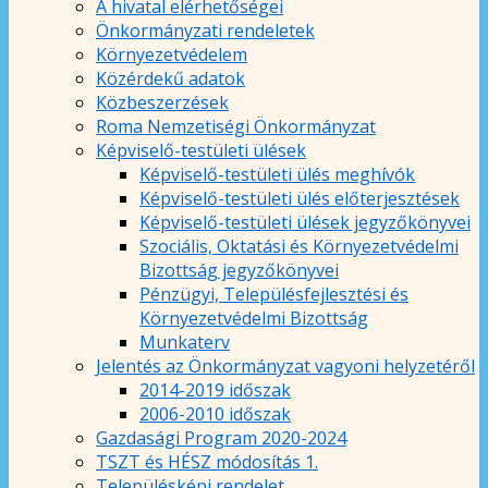
A hivatal elérhetőségei
Önkormányzati rendeletek
Környezetvédelem
Közérdekű adatok
Közbeszerzések
Roma Nemzetiségi Önkormányzat
Képviselő-testületi ülések
Képviselő-testületi ülés meghívók
Képviselő-testületi ülés előterjesztések
Képviselő-testületi ülések jegyzőkönyvei
Szociális, Oktatási és Környezetvédelmi
Bizottság jegyzőkönyvei
Pénzügyi, Településfejlesztési és
Környezetvédelmi Bizottság
Munkaterv
Jelentés az Önkormányzat vagyoni helyzetéről
2014-2019 időszak
2006-2010 időszak
Gazdasági Program 2020-2024
TSZT és HÉSZ módosítás 1.
Településképi rendelet