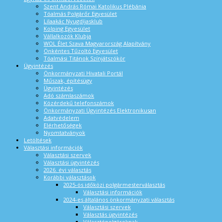
Szent András Római Katolikus Plébánia
Tóalmás Polgárőr Egyesület
Lilaakác Nyugdíjasklub
Kolping Egyesület
Vállalkozók Klubja
WOL Élet Szava Magyarország Alapítvány
Önkéntes Tűzoltó Egyesület
Tóalmási Titánok Színjátszókör
Ügyintézés
Önkormányzati Hivatali Portál
Műszak, építésügy
Ügyintézés
Adó számlaszámok
Közérdekű telefonszámok
Önkormányzati Ügyintézés Elektronikusan
Adatvédelem
Elérhetőségek
Nyomtatványok
Letöltések
Választási információk
Választási szervek
Választási ügyintézés
2026. évi választás
Korábbi választások
2025-ös időközi polgármesterválasztás
Választási információk
2024-es általános önkormányzati választás
Választási szervek
Választás ügyintézés
Választópolgároknak