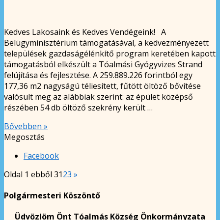
Kedves Lakosaink és Kedves Vendégeink! A
Belügyminisztérium támogatásával, a kedvezményezett
települések gazdaságélénkítő program keretében kapott
támogatásból elkészült a Tóalmási Gyógyvizes Strand
felújítása és fejlesztése. A 259.889.226 forintból egy
177,36 m2 nagyságú téliesített, fűtött öltöző bővítése
valósult meg az alábbiak szerint: az épület középső
részében 54 db öltöző szekrény került …
Bővebben »
Megosztás
Facebook
Oldal 1 ebből 3
1
2
3
»
Polgármesteri Köszöntő
Üdvözlöm Önt Tóalmás Község Önkormányzata