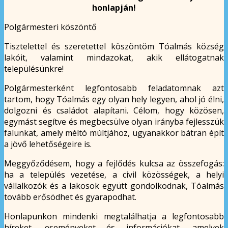
honlapján!
Polgármesteri köszöntő
Tisztelettel és szeretettel köszöntöm Tóalmás község
lakóit, valamint mindazokat, akik ellátogatnak
településünkre!
Polgármesterként legfontosabb feladatomnak azt
tartom, hogy Tóalmás egy olyan hely legyen, ahol jó élni,
dolgozni és családot alapítani. Célom, hogy közösen,
egymást segítve és megbecsülve olyan irányba fejlesszük
falunkat, amely méltó múltjához, ugyanakkor bátran épít
a jövő lehetőségeire is.
Meggyőződésem, hogy a fejlődés kulcsa az összefogás:
ha a település vezetése, a civil közösségek, a helyi
vállalkozók és a lakosok együtt gondolkodnak, Tóalmás
tovább erősödhet és gyarapodhat.
Honlapunkon mindenki megtalálhatja a legfontosabb
híreket, eseményeket és információkat, amelyek