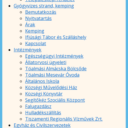
Gyógyvizes strand, kemping
Bemutatkozás
Nyitvatartás
Árak
Kemping
Ifjúsági Tábor és Szálláshely
Kapcsolat
Intézmények
Egészségügyi Intézmények
Állatorvosi ügyeleti
Tóalmási Almácska Bölcsőde
Tóalmási Mesevár Óvoda
Általános Iskola
Községi Művelődési Ház
Községi Könyvtár
Segítőkéz Szociális Központ
Falugazdász
Hulladékszállítás
Tiszamenti Regionális Vízművek Zrt.
Egyház és Civilszervezetek