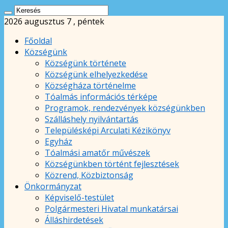
2026 augusztus 7 , péntek
Főoldal
Községünk
Községünk története
Községünk elhelyezkedése
Községháza történelme
Tóalmás információs térképe
Programok, rendezvények községünkben
Szálláshely nyilvántartás
Településképi Arculati Kézikönyv
Egyház
Tóalmási amatőr művészek
Községünkben történt fejlesztések
Közrend, Közbiztonság
Önkormányzat
Képviselő-testület
Polgármesteri Hivatal munkatársai
Álláshirdetések