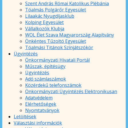
Szent András Római Katolikus Plébánia
Tóalmás Polgárőr Egyesület
Lilaakác Nyugdíjasklub
Kolping Egyesület
Vállalkozók Klubja
WOL Élet Szava Magyarország Alapítvány
Önkéntes Tűzoltó Egyesület
Tóalmási Titánok Színjátszókör
Ügyintézés
Önkormányzati Hivatali Portál
Műszak, építésügy
Ügyintézés
Adó számlaszámok
Közérdekű telefonszámok
Önkormányzati Ügyintézés Elektronikusan
Adatvédelem
Elérhetőségek
Nyomtatványok
Letöltések
Választási információk