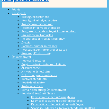
Főoldal
Községünk
Községünk története
Községünk elhelyezkedése
Községháza történelme
Tóalmás információs térképe
Programok, rendezvények községünkben
Szálláshely nyilvántartás
Településképi Arculati Kézikönyv
Egyház
Tóalmási amatőr művészek
Községünkben történt fejlesztések
Közrend, Közbiztonság
Önkormányzat
Képviselő-testület
Polgármesteri Hivatal munkatársai
Álláshirdetések
A hivatal elérhetőségei
Önkormányzati rendeletek
Környezetvédelem
Közérdekű adatok
Közbeszerzések
Roma Nemzetiségi Önkormányzat
Képviselő-testületi ülések
Képviselő-testületi ülés meghívók
Képviselő-testületi ülés előterjesztések
Képviselő-testületi ülések jegyzőkönyvei
Szociális, Oktatási és Környezetvédelmi Bizottság