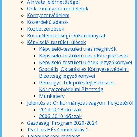
A hivatal elérhetőségei
Önkormányzati rendeletek
Környezetvédelem
Közérdekű adatok
Közbeszerzések
Roma Nemzetiségi Önkormányzat
Képviselő-testületi ülések
Képviselő-testületi ülés meghívók
Képviselő-testületi ülés előterjesztések
Képviselő-testületi ülések jegyzőkönyvei
Szociális, Oktatási és Környezetvédelmi
Bizottság jegyzőkönyvei
Pénzügyi, Településfejlesztési és
Környezetvédelmi Bizottság
Munkaterv
Jelentés az Önkormányzat vagyoni helyzetéről
2014-2019 időszak
2006-2010 időszak
Gazdasági Program 2020-2024
TSZT és HÉSZ módosítás 1.
Településképi rendelet