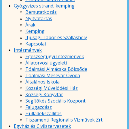
Gyógyvizes strand, kemping
Bemutatkozás
Nyitvatartás
Árak
Kemping
Ifjúsági Tábor és Szálláshely
Kapcsolat
Intézmények
Egészségügyi Intézmények
Állatorvosi ügyeleti
Tóalmási Almácska Bölcsőde
Tóalmási Mesevár Óvoda
Általános Iskola
Községi Művelődési Ház
Községi Könyvtár
Segítőkéz Szociális Központ
Falugazdász
Hulladékszállítás
Tiszamenti Regionális Vízművek Zrt.
Egyház és Civilszervezetek