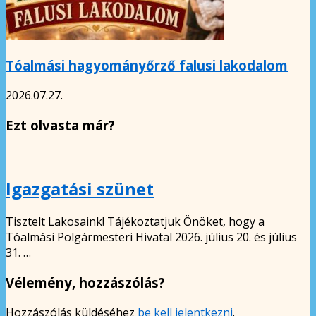
Tóalmási hagyományőrző falusi lakodalom
2026.07.27.
Ezt olvasta már?
Igazgatási szünet
Tisztelt Lakosaink! Tájékoztatjuk Önöket, hogy a
Tóalmási Polgármesteri Hivatal 2026. július 20. és július
31. …
Vélemény, hozzászólás?
Hozzászólás küldéséhez
be kell jelentkezni
.