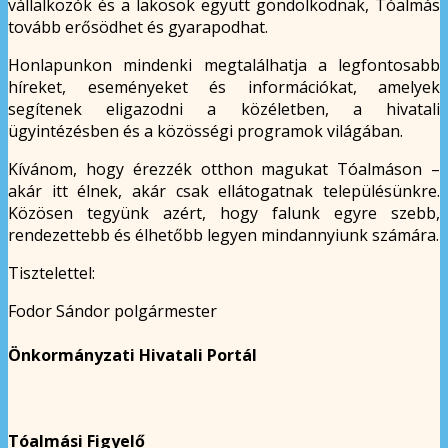
vállalkozók és a lakosok együtt gondolkodnak, Tóalmás
tovább erősödhet és gyarapodhat.
Honlapunkon mindenki megtalálhatja a legfontosabb
híreket, eseményeket és információkat, amelyek
segítenek eligazodni a közéletben, a hivatali
ügyintézésben és a közösségi programok világában.
Kívánom, hogy érezzék otthon magukat Tóalmáson –
akár itt élnek, akár csak ellátogatnak településünkre.
Közösen tegyünk azért, hogy falunk egyre szebb,
rendezettebb és élhetőbb legyen mindannyiunk számára.
Tisztelettel:
Fodor Sándor polgármester
Önkormányzati Hivatali Portál
Tóalmási Figyelő