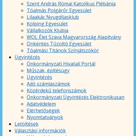
Szent András Római Katolikus Plébánia
Tóalmás Polgárőr Egyesület
Lilaakác Nyugdíjasklub
Kolping Egyesület
Vállalkozók Klubja
WOL Élet Szava Magyarország Alapítvány
Önkéntes Tűzoltó Egyesület
Tóalmási Titánok Színjátszókör
Ügyintézés
Önkormányzati Hivatali Portál
Műszak, építésügy
Ügyintézés
Adó számlaszámok
Közérdekű telefonszámok
Önkormányzati Ügyintézés Elektronikusan
Adatvédelem
Elérhetőségek
Nyomtatványok
Letöltések
Választási információk