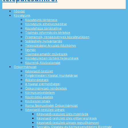
Főoldal
Községünk
Községünk története
Községünk elhelyezkedése
Községháza történelme
Tóalmás információs térképe
Programok, rendezvények községünkben
Szálláshely nyilvántartás
Településképi Arculati Kézikönyv
Egyház
Tóalmási amatőr művészek
Községünkben történt fejlesztések
Közrend, Közbiztonság
Önkormányzat
Képviselő-testület
Polgármesteri Hivatal munkatársai
Álláshirdetések
A hivatal elérhetőségei
Önkormányzati rendeletek
Környezetvédelem
Közérdekű adatok
Közbeszerzések
Roma Nemzetiségi Önkormányzat
Képviselő-testületi ülések
Képviselő-testületi ülés meghívók
Képviselő-testületi ülés előterjesztések
Képviselő-testületi ülések jegyzőkönyvei
Szociális, Oktatási és Környezetvédelmi Bizottság