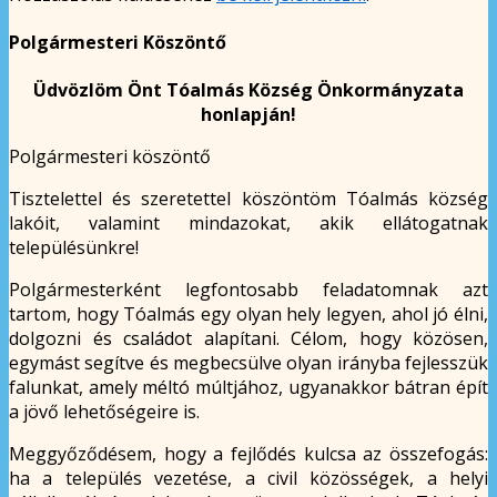
Polgármesteri Köszöntő
Üdvözlöm Önt Tóalmás Község Önkormányzata
honlapján!
Polgármesteri köszöntő
Tisztelettel és szeretettel köszöntöm Tóalmás község
lakóit, valamint mindazokat, akik ellátogatnak
településünkre!
Polgármesterként legfontosabb feladatomnak azt
tartom, hogy Tóalmás egy olyan hely legyen, ahol jó élni,
dolgozni és családot alapítani. Célom, hogy közösen,
egymást segítve és megbecsülve olyan irányba fejlesszük
falunkat, amely méltó múltjához, ugyanakkor bátran épít
a jövő lehetőségeire is.
Meggyőződésem, hogy a fejlődés kulcsa az összefogás:
ha a település vezetése, a civil közösségek, a helyi