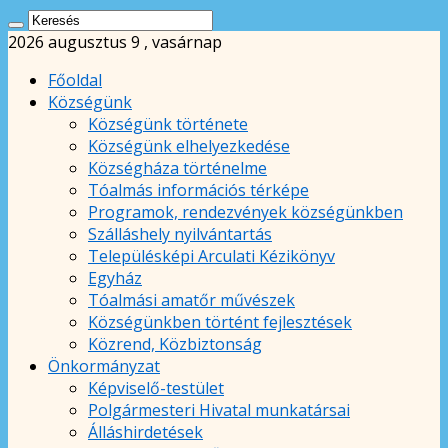
2026 augusztus 9 , vasárnap
Főoldal
Községünk
Községünk története
Községünk elhelyezkedése
Községháza történelme
Tóalmás információs térképe
Programok, rendezvények községünkben
Szálláshely nyilvántartás
Településképi Arculati Kézikönyv
Egyház
Tóalmási amatőr művészek
Községünkben történt fejlesztések
Közrend, Közbiztonság
Önkormányzat
Képviselő-testület
Polgármesteri Hivatal munkatársai
Álláshirdetések