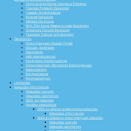
Szent András Római Katolikus Plébánia
Tóalmás Polgárőr Egyesület
Lilaakác Nyugdíjasklub
Kolping Egyesület
Vállalkozók Klubja
WOL Élet Szava Magyarország Alapítvány
Önkéntes Tűzoltó Egyesület
Tóalmási Titánok Színjátszókör
Ügyintézés
Önkormányzati Hivatali Portál
Műszak, építésügy
Ügyintézés
Adó számlaszámok
Közérdekű telefonszámok
Önkormányzati Ügyintézés Elektronikusan
Adatvédelem
Elérhetőségek
Nyomtatványok
Letöltések
Választási információk
Választási szervek
Választási ügyintézés
2026. évi választás
Korábbi választások
2025-ös időközi polgármesterválasztás
Választási információk
2024-es általános önkormányzati választás
Választási szervek
Választás ügyintézés
Választópolgároknak