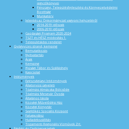
jegyzőkönyvei
Pénzügyi, Településfejlesztési és Környezetvédelmi
Bizottság
Munkaterv
Jelentés az Önkormányzat vagyoni helyzetéről
2014-2019 időszak
2006-2010 időszak
Gazdasági Program 2020-2024
TSZT és HÉSZ módosítás 1.
Településképi rendelet
Gyógyvizes strand, kemping
Bemutatkozás
Nyitvatartás
Árak
Kemping
Ifjúsági Tábor és Szálláshely
Kapcsolat
Intézmények
Egészségügyi Intézmények
Állatorvosi ügyeleti
Tóalmási Almácska Bölcsőde
Tóalmási Mesevár Óvoda
Általános Iskola
Községi Művelődési Ház
Községi Könyvtár
Segítőkéz Szociális Központ
Falugazdász
Hulladékszállítás
Tiszamenti Regionális Vízművek Zrt.
Egyház és Civilszervezetek