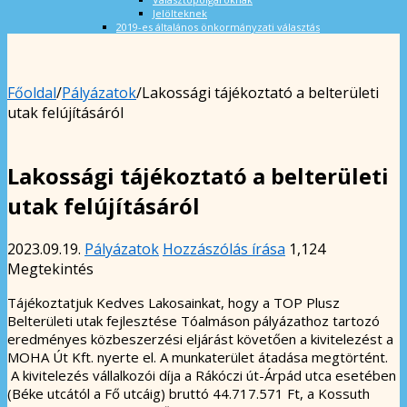
Jelölteknek
2019-es általános önkormányzati választás
Főoldal
/
Pályázatok
/
Lakossági tájékoztató a belterületi
utak felújításáról
Lakossági tájékoztató a belterületi
utak felújításáról
2023.09.19.
Pályázatok
Hozzászólás írása
1,124
Megtekintés
Tájékoztatjuk Kedves Lakosainkat, hogy a TOP Plusz
Belterületi utak fejlesztése Tóalmáson pályázathoz tartozó
eredményes közbeszerzési eljárást követően a kivitelezést a
MOHA Út Kft. nyerte el. A munkaterület átadása megtörtént.
A kivitelezés vállalkozói díja a Rákóczi út-Árpád utca esetében
(Béke utcától a Fő utcáig) bruttó 44.717.571 Ft, a Kossuth