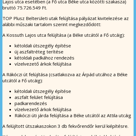
Lajos utca esetében (a Fő utca Béke utca közötti szakasza)
bruttó 75.726.549 Ft.
TOP Plusz Belterületi utak felújítása pályázat kivitelezése az
alábbi műszaki tartalom szerint megkezdődött:
A Kossuth Lajos utca felújítása (a Béke utcától a Fő utcáig):
kétoldali útszegély építése
új aszfaltréteg terítése
kétoldali padkához rendezés
vízelvezető árkok felújítása
A Rákóczi út felújítása (csatlakozva az Árpád utcához a Béke
utcától a Fő utcáig):
kétoldali útszegély építése
aszfalt felület felújítása
padkarendezés
vízelvezető árkok felújítása
Rákóczi úti járda felújítása a Béke utcától az Attila utcáig
A felújított útszakaszokon 3 db fekvőrendőr kerül kiépítésre.