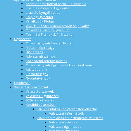
Szent András Római Katolikus Plébánia
Tóalmás Polgárőr Egyesület
Lilaakác Nyugdíjasklub
Kolping Egyesület
Vállalkozók Klubja
WOL Élet Szava Magyarország Alapítvány
Önkéntes Tűzoltó Egyesület
Tóalmási Titánok Színjátszókör
Ügyintézés
Önkormányzati Hivatali Portál
Műszak, építésügy
Ügyintézés
Adó számlaszámok
Közérdekű telefonszámok
Önkormányzati Ügyintézés Elektronikusan
Adatvédelem
Elérhetőségek
Nyomtatványok
Letöltések
Választási információk
Választási szervek
Választási ügyintézés
2026. évi választás
Korábbi választások
2025-ös időközi polgármesterválasztás
Választási információk
2024-es általános önkormányzati választás
Választási szervek
Választás ügyintézés
Választópolgároknak