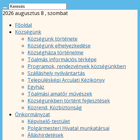
2026 augusztus 8 , szombat
Főoldal
Községünk
Községünk története
Községünk elhelyezkedése
Községháza történelme
Tóalmás információs térképe
Programok, rendezvények községünkben
Szálláshely nyilvántartás
Településképi Arculati Kézikönyv
Egyház
Tóalmási amatőr művészek
Községünkben történt fejlesztések
Közrend, Közbiztonság
Önkormányzat
Képviselő-testület
Polgármesteri Hivatal munkatársai
Álláshirdetések