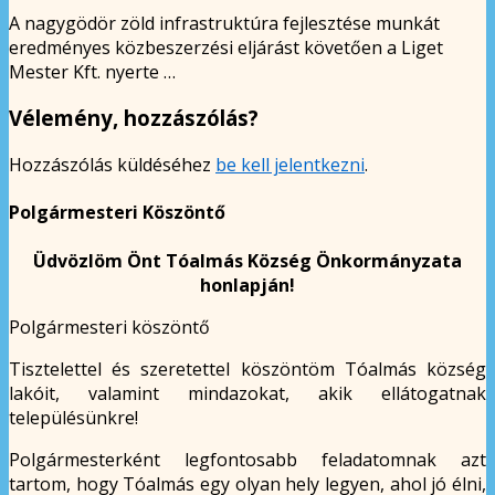
A nagygödör zöld infrastruktúra fejlesztése munkát
eredményes közbeszerzési eljárást követően a Liget
Mester Kft. nyerte …
Vélemény, hozzászólás?
Hozzászólás küldéséhez
be kell jelentkezni
.
Polgármesteri Köszöntő
Üdvözlöm Önt Tóalmás Község Önkormányzata
honlapján!
Polgármesteri köszöntő
Tisztelettel és szeretettel köszöntöm Tóalmás község
lakóit, valamint mindazokat, akik ellátogatnak
településünkre!
Polgármesterként legfontosabb feladatomnak azt
tartom, hogy Tóalmás egy olyan hely legyen, ahol jó élni,