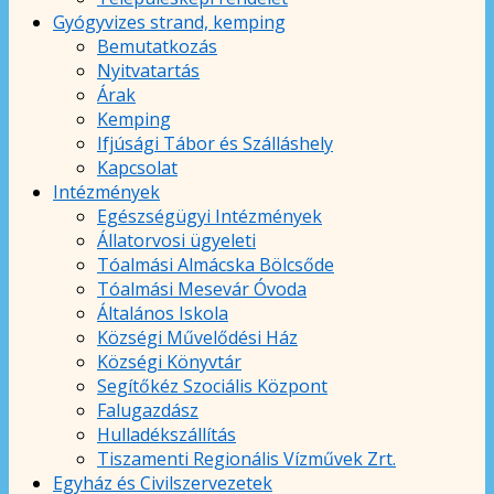
Gyógyvizes strand, kemping
Bemutatkozás
Nyitvatartás
Árak
Kemping
Ifjúsági Tábor és Szálláshely
Kapcsolat
Intézmények
Egészségügyi Intézmények
Állatorvosi ügyeleti
Tóalmási Almácska Bölcsőde
Tóalmási Mesevár Óvoda
Általános Iskola
Községi Művelődési Ház
Községi Könyvtár
Segítőkéz Szociális Központ
Falugazdász
Hulladékszállítás
Tiszamenti Regionális Vízművek Zrt.
Egyház és Civilszervezetek