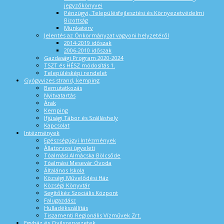
jegyzőkönyvei
Pénzügyi, Településfejlesztési és Környezetvédelmi
Bizottság
Munkaterv
Jelentés az Önkormányzat vagyoni helyzetéről
2014-2019 időszak
2006-2010 időszak
Gazdasági Program 2020-2024
TSZT és HÉSZ módosítás 1.
Településképi rendelet
Gyógyvizes strand, kemping
Bemutatkozás
Nyitvatartás
Árak
Kemping
Ifjúsági Tábor és Szálláshely
Kapcsolat
Intézmények
Egészségügyi Intézmények
Állatorvosi ügyeleti
Tóalmási Almácska Bölcsőde
Tóalmási Mesevár Óvoda
Általános Iskola
Községi Művelődési Ház
Községi Könyvtár
Segítőkéz Szociális Központ
Falugazdász
Hulladékszállítás
Tiszamenti Regionális Vízművek Zrt.
Egyház és Civilszervezetek