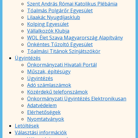
Szent András Római Katolikus Plébánia
Tóalmás Polgárőr Egyesület
Lilaakác Nyugdíjasklub
Kolping Egyesület
Vállalkozók Klubja
WOL Élet Szava Magyarország Alapítvány
Önkéntes Tűzoltó Egyesület
Tóalmási Titánok Színjátszókör
Ügyintézés
Önkormányzati Hivatali Portál
Műszak, építésügy
Ügyintézés
Adó számlaszámok
Közérdekű telefonszámok
Önkormányzati Ügyintézés Elektronikusan
Adatvédelem
Elérhetőségek
Nyomtatványok
Letöltések
Választási információk