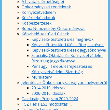
A hivatal elérhetőségei
Önkormányzati rendeletek
Környezetvédelem
Közérdekű adatok
Közbeszerzések
Roma Nemzetiségi Önkormányzat
Képviselő-testületi ülések
Képviselő-testületi ülés meghívók
Képviselő-testületi ülés előterjesztések
Képviselő-testületi ülések jegyzőkönyvei
Szociális, Oktatási és Környezetvédelmi
Bizottság jegyzőkönyvei
Pénzügyi, Településfejlesztési és
Környezetvédelmi Bizottság
Munkaterv
Jelentés az Önkormányzat vagyoni helyzetéről
2014-2019 időszak
2006-2010 időszak
Gazdasági Program 2020-2024
TSZT és HÉSZ módosítás 1.
Településképi rendelet