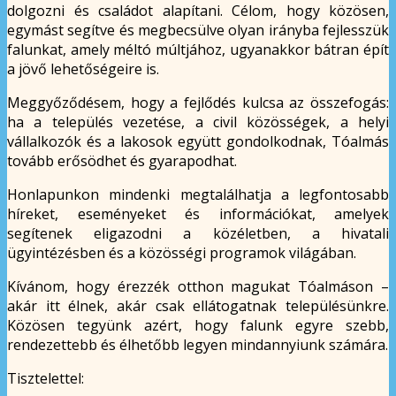
dolgozni és családot alapítani. Célom, hogy közösen,
egymást segítve és megbecsülve olyan irányba fejlesszük
falunkat, amely méltó múltjához, ugyanakkor bátran épít
a jövő lehetőségeire is.
Meggyőződésem, hogy a fejlődés kulcsa az összefogás:
ha a település vezetése, a civil közösségek, a helyi
vállalkozók és a lakosok együtt gondolkodnak, Tóalmás
tovább erősödhet és gyarapodhat.
Honlapunkon mindenki megtalálhatja a legfontosabb
híreket, eseményeket és információkat, amelyek
segítenek eligazodni a közéletben, a hivatali
ügyintézésben és a közösségi programok világában.
Kívánom, hogy érezzék otthon magukat Tóalmáson –
akár itt élnek, akár csak ellátogatnak településünkre.
Közösen tegyünk azért, hogy falunk egyre szebb,
rendezettebb és élhetőbb legyen mindannyiunk számára.
Tisztelettel: