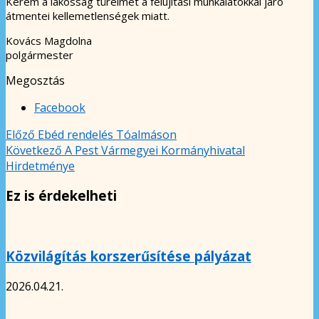
Kérem a lakosság türelmét a felújítási munkálatokkal járó
átmentei kellemetlenségek miatt.
Kovács Magdolna
polgármester
Megosztás
Facebook
Előző
Ebéd rendelés Tóalmáson
Következő
A Pest Vármegyei Kormányhivatal
Hirdetménye
Ez is érdekelheti
Közvilágítás korszerűsítése pályázat
2026.04.21.