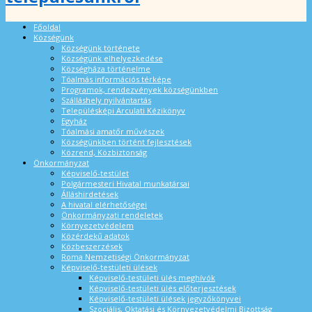
Főoldal
Községünk
Községünk története
Községünk elhelyezkedése
Községháza történelme
Tóalmás információs térképe
Programok, rendezvények községünkben
Szálláshely nyilvántartás
Településképi Arculati Kézikönyv
Egyház
Tóalmási amatőr művészek
Községünkben történt fejlesztések
Közrend, Közbiztonság
Önkormányzat
Képviselő-testület
Polgármesteri Hivatal munkatársai
Álláshirdetések
A hivatal elérhetőségei
Önkormányzati rendeletek
Környezetvédelem
Közérdekű adatok
Közbeszerzések
Roma Nemzetiségi Önkormányzat
Képviselő-testületi ülések
Képviselő-testületi ülés meghívók
Képviselő-testületi ülés előterjesztések
Képviselő-testületi ülések jegyzőkönyvei
Szociális, Oktatási és Környezetvédelmi Bizottság