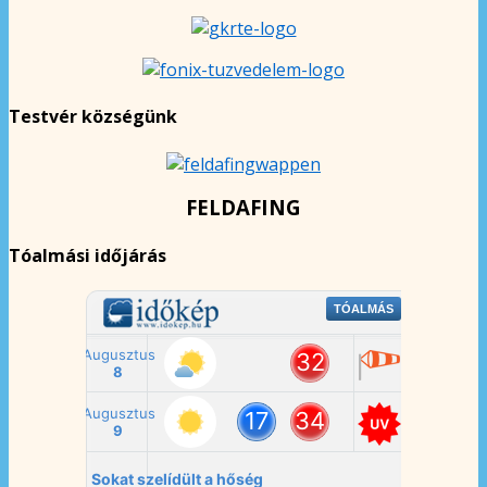
Testvér községünk
FELDAFING
Tóalmási időjárás