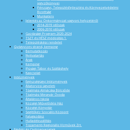
jegyzőkönyvei
Pénzügyi, Településfejlesztési és Környezetvédelmi
Bizottság
Munkaterv
Jelentés az Önkormányzat vagyoni helyzetéről
2014-2019 időszak
2006-2010 időszak
Gazdasági Program 2020-2024
TSZT és HÉSZ módosítás 1.
Településképi rendelet
Gyógyvizes strand, kemping
Bemutatkozás
Nyitvatartás
Árak
Kemping
Ifjúsági Tábor és Szálláshely
Kapcsolat
Intézmények
Egészségügyi Intézmények
Állatorvosi ügyeleti
Tóalmási Almácska Bölcsőde
Tóalmási Mesevár Óvoda
Általános Iskola
Községi Művelődési Ház
Községi Könyvtár
Segítőkéz Szociális Központ
Falugazdász
Hulladékszállítás
Tiszamenti Regionális Vízművek Zrt.
Egyház és Civilszervezetek