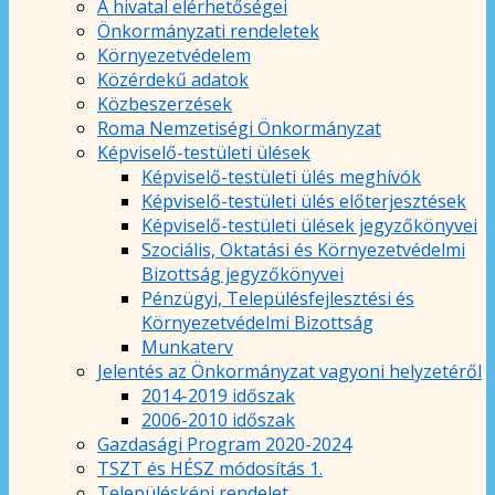
A hivatal elérhetőségei
Önkormányzati rendeletek
Környezetvédelem
Közérdekű adatok
Közbeszerzések
Roma Nemzetiségi Önkormányzat
Képviselő-testületi ülések
Képviselő-testületi ülés meghívók
Képviselő-testületi ülés előterjesztések
Képviselő-testületi ülések jegyzőkönyvei
Szociális, Oktatási és Környezetvédelmi
Bizottság jegyzőkönyvei
Pénzügyi, Településfejlesztési és
Környezetvédelmi Bizottság
Munkaterv
Jelentés az Önkormányzat vagyoni helyzetéről
2014-2019 időszak
2006-2010 időszak
Gazdasági Program 2020-2024
TSZT és HÉSZ módosítás 1.
Településképi rendelet