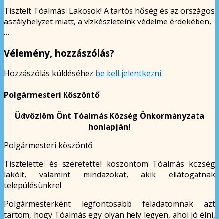
Tisztelt Tóalmási Lakosok! A tartós hőség és az országos
aszályhelyzet miatt, a vízkészleteink védelme érdekében,
…
Vélemény, hozzászólás?
Hozzászólás küldéséhez
be kell jelentkezni
.
Polgármesteri Köszöntő
Üdvözlöm Önt Tóalmás Község Önkormányzata
honlapján!
Polgármesteri köszöntő
Tisztelettel és szeretettel köszöntöm Tóalmás község
lakóit, valamint mindazokat, akik ellátogatnak
településünkre!
Polgármesterként legfontosabb feladatomnak azt
tartom, hogy Tóalmás egy olyan hely legyen, ahol jó élni,