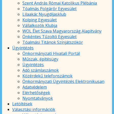
Szent András Római Katolikus Plébánia
Tóalmás Polgárőr Egyesület
Lilaakác Nyugdíjasklub
Kolping Egyesület
Vállalkozók Klubja
WOL Élet Szava Magyarország Alapítvány
Önkéntes Tűzoltó Egyesület
Tóalmási Titánok Színjátszókör
Ügyintézés
Önkormányzati Hivatali Portál
Műszak, építésügy
Ügyintézés
Adó számlaszámok
Közérdekű telefonszámok
Önkormányzati Ügyintézés Elektronikusan
Adatvédelem
Elérhetőségek
Nyomtatványok
Letöltések
Választási információk