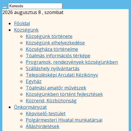
2026 augusztus 8 , szombat
Főoldal
Községünk
Községünk története
Községünk elhelyezkedése
Községháza történelme
Tóalmás információs térképe
Programok, rendezvények községünkben
Szálláshely nyilvántartás
Településképi Arculati Kézikönyv
Egyház
Tóalmási amatőr művészek
Községünkben történt fejlesztések
Közrend, Közbiztonság
Önkormányzat
Képviselő-testület
Polgármesteri Hivatal munkatársai
Álláshirdetések