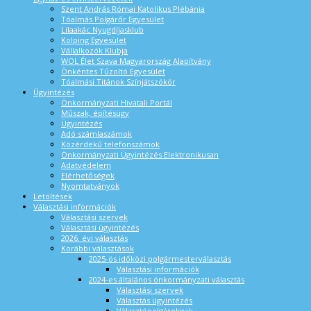
Szent András Római Katolikus Plébánia
Tóalmás Polgárőr Egyesület
Lilaakác Nyugdíjasklub
Kolping Egyesület
Vállalkozók Klubja
WOL Élet Szava Magyarország Alapítvány
Önkéntes Tűzoltó Egyesület
Tóalmási Titánok Színjátszókör
Ügyintézés
Önkormányzati Hivatali Portál
Műszak, építésügy
Ügyintézés
Adó számlaszámok
Közérdekű telefonszámok
Önkormányzati Ügyintézés Elektronikusan
Adatvédelem
Elérhetőségek
Nyomtatványok
Letöltések
Választási információk
Választási szervek
Választási ügyintézés
2026. évi választás
Korábbi választások
2025-ös időközi polgármesterválasztás
Választási információk
2024-es általános önkormányzati választás
Választási szervek
Választás ügyintézés
Választópolgároknak