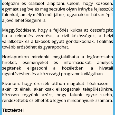
dolgozni és családot alapítani. Célom, hogy közösen,
egymást segítve és megbecsülve olyan irányba fejlesszük
falunkat, amely méltó múltjához, ugyanakkor bátran épít
a jövő lehetőségeire is.
Meggyőződésem, hogy a fejlődés kulcsa az összefogás:
ha a település vezetése, a civil közösségek, a helyi
vállalkozók és a lakosok együtt gondolkodnak, Tóalmás
tovább erősödhet és gyarapodhat.
Honlapunkon mindenki megtalálhatja a legfontosabb
híreket, eseményeket és információkat, amelyek
segítenek eligazodni a közéletben, a hivatali
ügyintézésben és a közösségi programok világában.
Kívánom, hogy érezzék otthon magukat Tóalmáson –
akár itt élnek, akár csak ellátogatnak településünkre.
Közösen tegyünk azért, hogy falunk egyre szebb,
rendezettebb és élhetőbb legyen mindannyiunk számára.
Tisztelettel: