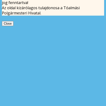
jog fenntartva!
Az oldal kizárólagos tulajdonosa a Tóalmási
Polgármesteri Hivatal.
Close