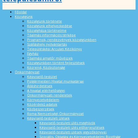
Főoldal
Községünk
Községünk története
Községünk elhelyezkedése
Községháza történelme
Tóalmás információs térképe
Programok, rendezvények községünkben
Szálláshely nyilvántartás
Településképi Arculati Kézikönyv
Egyház
Tóalmási amatőr művészek
Községünkben történt fejlesztések
Közrend, Közbiztonság
Önkormányzat
Képviselő-testület
Polgármesteri Hivatal munkatársai
Álláshirdetések
A hivatal elérhetőségei
Önkormányzati rendeletek
Környezetvédelem
Közérdekű adatok
Közbeszerzések
Roma Nemzetiségi Önkormányzat
Képviselő-testületi ülések
Képviselő-testületi ülés meghívók
Képviselő-testületi ülés előterjesztések
Képviselő-testületi ülések jegyzőkönyvei
Szociális, Oktatási és Környezetvédelmi Bizottság