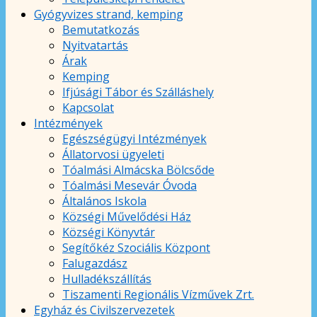
Gyógyvizes strand, kemping
Bemutatkozás
Nyitvatartás
Árak
Kemping
Ifjúsági Tábor és Szálláshely
Kapcsolat
Intézmények
Egészségügyi Intézmények
Állatorvosi ügyeleti
Tóalmási Almácska Bölcsőde
Tóalmási Mesevár Óvoda
Általános Iskola
Községi Művelődési Ház
Községi Könyvtár
Segítőkéz Szociális Központ
Falugazdász
Hulladékszállítás
Tiszamenti Regionális Vízművek Zrt.
Egyház és Civilszervezetek