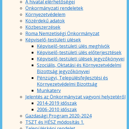
A hivatal elérhetőségei
Önkormányzati rendeletek
Környezetvédelem
Közérdekű adatok
Közbeszerzések
Roma Nemzetiségi Önkormányzat
Képviselő-testületi ülések
Képviselő-testületi ülés meghívók
Képviselő-testületi ülés előterjesztések
Képviselő-testületi ülések jegyzőkönyvei
Szociális, Oktatási és Környezetvédelmi
Bizottság jegyzőkönyvei
Pénzügyi, Településfejlesztési és
Környezetvédelmi Bizottság
Munkaterv
Jelentés az Önkormányzat vagyoni helyzetéről
2014-2019 időszak
2006-2010 időszak
Gazdasági Program 2020-2024
TSZT és HÉSZ módosítás 1.
Településképi rendelet