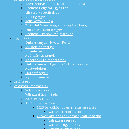
Szent András Római Katolikus Plébánia
Tóalmás Polgárőr Egyesület
Lilaakác Nyugdíjasklub
Kolping Egyesület
Vállalkozók Klubja
WOL Élet Szava Magyarország Alapítvány
Önkéntes Tűzoltó Egyesület
Tóalmási Titánok Színjátszókör
Ügyintézés
Önkormányzati Hivatali Portál
Műszak, építésügy
Ügyintézés
Adó számlaszámok
Közérdekű telefonszámok
Önkormányzati Ügyintézés Elektronikusan
Adatvédelem
Elérhetőségek
Nyomtatványok
Letöltések
Választási információk
Választási szervek
Választási ügyintézés
2026. évi választás
Korábbi választások
2025-ös időközi polgármesterválasztás
Választási információk
2024-es általános önkormányzati választás
Választási szervek
Választás ügyintézés
Választópolgároknak