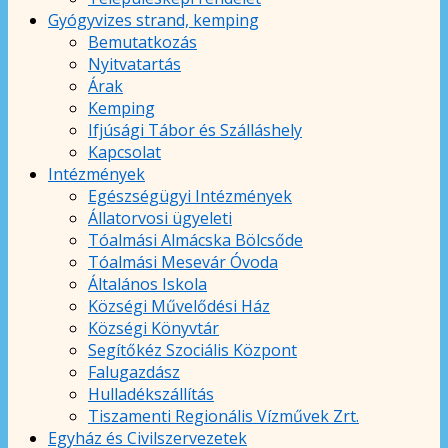
Gyógyvizes strand, kemping
Bemutatkozás
Nyitvatartás
Árak
Kemping
Ifjúsági Tábor és Szálláshely
Kapcsolat
Intézmények
Egészségügyi Intézmények
Állatorvosi ügyeleti
Tóalmási Almácska Bölcsőde
Tóalmási Mesevár Óvoda
Általános Iskola
Községi Művelődési Ház
Községi Könyvtár
Segítőkéz Szociális Központ
Falugazdász
Hulladékszállítás
Tiszamenti Regionális Vízművek Zrt.
Egyház és Civilszervezetek