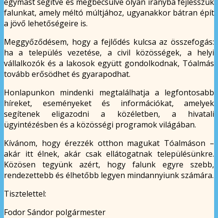
egymást segítve és megbecsülve olyan irányba fejlesszük
falunkat, amely méltó múltjához, ugyanakkor bátran épít
a jövő lehetőségeire is.
Meggyőződésem, hogy a fejlődés kulcsa az összefogás:
ha a település vezetése, a civil közösségek, a helyi
vállalkozók és a lakosok együtt gondolkodnak, Tóalmás
tovább erősödhet és gyarapodhat.
Honlapunkon mindenki megtalálhatja a legfontosabb
híreket, eseményeket és információkat, amelyek
segítenek eligazodni a közéletben, a hivatali
ügyintézésben és a közösségi programok világában.
Kívánom, hogy érezzék otthon magukat Tóalmáson –
akár itt élnek, akár csak ellátogatnak településünkre.
Közösen tegyünk azért, hogy falunk egyre szebb,
rendezettebb és élhetőbb legyen mindannyiunk számára.
Tisztelettel:
Fodor Sándor polgármester