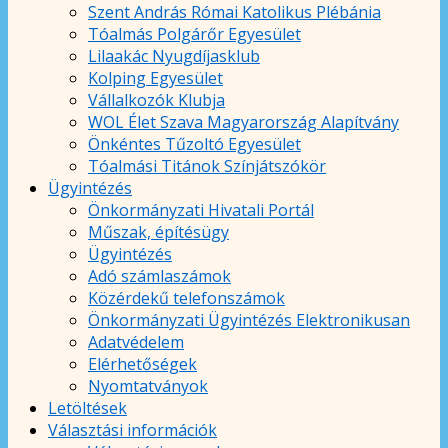
Szent András Római Katolikus Plébánia
Tóalmás Polgárőr Egyesület
Lilaakác Nyugdíjasklub
Kolping Egyesület
Vállalkozók Klubja
WOL Élet Szava Magyarország Alapítvány
Önkéntes Tűzoltó Egyesület
Tóalmási Titánok Színjátszókör
Ügyintézés
Önkormányzati Hivatali Portál
Műszak, építésügy
Ügyintézés
Adó számlaszámok
Közérdekű telefonszámok
Önkormányzati Ügyintézés Elektronikusan
Adatvédelem
Elérhetőségek
Nyomtatványok
Letöltések
Választási információk