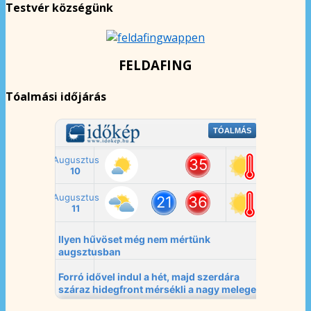
Testvér községünk
FELDAFING
Tóalmási időjárás