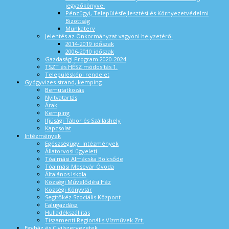
jegyzőkönyvei
Pénzügyi, Településfejlesztési és Környezetvédelmi
Bizottság
Munkaterv
Jelentés az Önkormányzat vagyoni helyzetéről
2014-2019 időszak
2006-2010 időszak
Gazdasági Program 2020-2024
TSZT és HÉSZ módosítás 1.
Településképi rendelet
Gyógyvizes strand, kemping
Bemutatkozás
Nyitvatartás
Árak
Kemping
Ifjúsági Tábor és Szálláshely
Kapcsolat
Intézmények
Egészségügyi Intézmények
Állatorvosi ügyeleti
Tóalmási Almácska Bölcsőde
Tóalmási Mesevár Óvoda
Általános Iskola
Községi Művelődési Ház
Községi Könyvtár
Segítőkéz Szociális Központ
Falugazdász
Hulladékszállítás
Tiszamenti Regionális Vízművek Zrt.
Egyház és Civilszervezetek