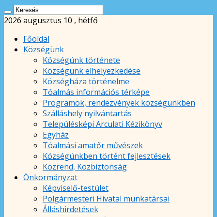
2026 augusztus 10 , hétfő
Főoldal
Községünk
Községünk története
Községünk elhelyezkedése
Községháza történelme
Tóalmás információs térképe
Programok, rendezvények községünkben
Szálláshely nyilvántartás
Településképi Arculati Kézikönyv
Egyház
Tóalmási amatőr művészek
Községünkben történt fejlesztések
Közrend, Közbiztonság
Önkormányzat
Képviselő-testület
Polgármesteri Hivatal munkatársai
Álláshirdetések