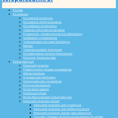
Főoldal
Községünk
Községünk története
Községünk elhelyezkedése
Községháza történelme
Tóalmás információs térképe
Programok, rendezvények községünkben
Szálláshely nyilvántartás
Településképi Arculati Kézikönyv
Egyház
Tóalmási amatőr művészek
Községünkben történt fejlesztések
Közrend, Közbiztonság
Önkormányzat
Képviselő-testület
Polgármesteri Hivatal munkatársai
Álláshirdetések
A hivatal elérhetőségei
Önkormányzati rendeletek
Környezetvédelem
Közérdekű adatok
Közbeszerzések
Roma Nemzetiségi Önkormányzat
Képviselő-testületi ülések
Képviselő-testületi ülés meghívók
Képviselő-testületi ülés előterjesztések
Képviselő-testületi ülések jegyzőkönyvei
Szociális, Oktatási és Környezetvédelmi Bizottság