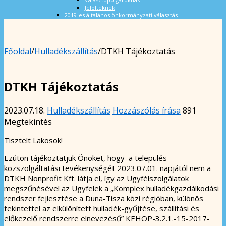
Jelölteknek
2019-es általános önkormányzati választás
Főoldal
/
Hulladékszállítás
/
DTKH Tájékoztatás
DTKH Tájékoztatás
2023.07.18.
Hulladékszállítás
Hozzászólás írása
891
Megtekintés
Tisztelt Lakosok!
Ezúton tájékoztatjuk Önöket, hogy a település
közszolgáltatási tevékenységét 2023.07.01. napjától nem a
DTKH Nonprofit Kft. látja el, így az Ügyfélszolgálatok
megszűnésével az Ügyfelek a „Komplex hulladékgazdálkodási
rendszer fejlesztése a Duna-Tisza közi régióban, különös
tekintettel az elkülönített hulladék-gyűjtése, szállítási és
előkezelő rendszerre elnevezésű” KEHOP-3.2.1.-15-2017-