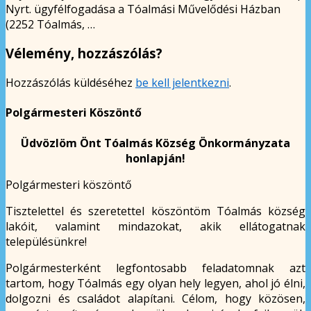
Nyrt. ügyfélfogadása a Tóalmási Művelődési Házban
(2252 Tóalmás, …
Vélemény, hozzászólás?
Hozzászólás küldéséhez
be kell jelentkezni
.
Polgármesteri Köszöntő
Üdvözlöm Önt Tóalmás Község Önkormányzata
honlapján!
Polgármesteri köszöntő
Tisztelettel és szeretettel köszöntöm Tóalmás község
lakóit, valamint mindazokat, akik ellátogatnak
településünkre!
Polgármesterként legfontosabb feladatomnak azt
tartom, hogy Tóalmás egy olyan hely legyen, ahol jó élni,
dolgozni és családot alapítani. Célom, hogy közösen,