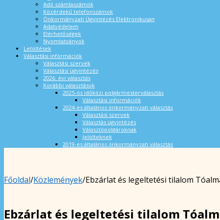
Adó számlaszámok
Közérdekű telefonszámok
Önkormányzati Ügyintézés Elektronikusan
Adatvédelem
Elérhetőségek
Nyomtatványok
Letöltések
Választási információk
Választási szervek
Választási ügyintézés
2026. évi választás
Korábbi választások
2025-ös időközi polgármesterválasztás
Választási információk
2024-es általános önkormányzati választás
Választási szervek
Választás ügyintézés
Választópolgároknak
Jelölteknek
2019-es általános önkormányzati választás
Főoldal
/
Közlemények
/
Ebzárlat és legeltetési tilalom Tóa
Ebzárlat és legeltetési tilalom Tóa