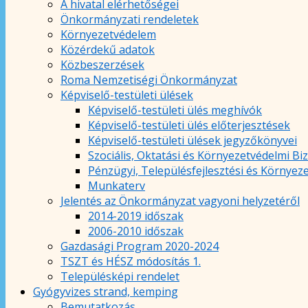
A hivatal elérhetőségei
Önkormányzati rendeletek
Környezetvédelem
Közérdekű adatok
Közbeszerzések
Roma Nemzetiségi Önkormányzat
Képviselő-testületi ülések
Képviselő-testületi ülés meghívók
Képviselő-testületi ülés előterjesztések
Képviselő-testületi ülések jegyzőkönyvei
Szociális, Oktatási és Környezetvédelmi Bi
Pénzügyi, Településfejlesztési és Környez
Munkaterv
Jelentés az Önkormányzat vagyoni helyzetéről
2014-2019 időszak
2006-2010 időszak
Gazdasági Program 2020-2024
TSZT és HÉSZ módosítás 1.
Településképi rendelet
Gyógyvizes strand, kemping
Bemutatkozás