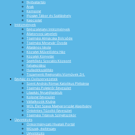
Nyitvatartás
Árak
Kemping
Ifjúsági Tábor és Szálláshely
Kapcsolat
Intézmények
Egészségügyi Intézmények
Állatorvosi ügyeleti
Tóalmási Almácska Bölcsőde
Tóalmási Mesevár Óvoda
Általános Iskola
Községi Művelődési Ház
Községi Könyvtár
Segítőkéz Szociális Központ
Falugazdász
Hulladékszállítás
Tiszamenti Regionális Vízművek Zrt.
Egyház és Civilszervezetek
Szent András Római Katolikus Plébánia
Tóalmás Polgárőr Egyesület
Lilaakác Nyugdíjasklub
Kolping Egyesület
Vállalkozók Klubja
WOL Élet Szava Magyarország Alapítvány
Önkéntes Tűzoltó Egyesület
Tóalmási Titánok Színjátszókör
Ügyintézés
Önkormányzati Hivatali Portál
Műszak, építésügy
Ügyintézés