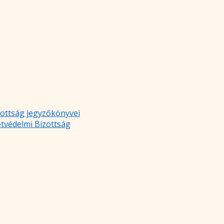
zottság jegyzőkönyvei
etvédelmi Bizottság