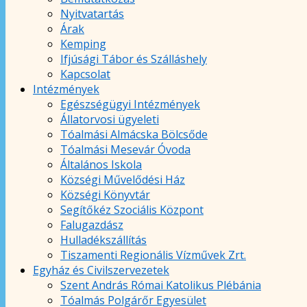
Nyitvatartás
Árak
Kemping
Ifjúsági Tábor és Szálláshely
Kapcsolat
Intézmények
Egészségügyi Intézmények
Állatorvosi ügyeleti
Tóalmási Almácska Bölcsőde
Tóalmási Mesevár Óvoda
Általános Iskola
Községi Művelődési Ház
Községi Könyvtár
Segítőkéz Szociális Központ
Falugazdász
Hulladékszállítás
Tiszamenti Regionális Vízművek Zrt.
Egyház és Civilszervezetek
Szent András Római Katolikus Plébánia
Tóalmás Polgárőr Egyesület