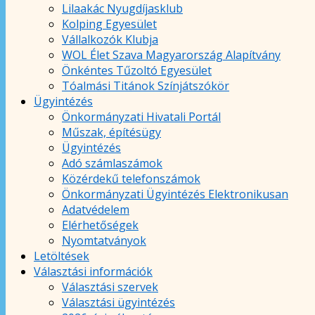
Lilaakác Nyugdíjasklub
Kolping Egyesület
Vállalkozók Klubja
WOL Élet Szava Magyarország Alapítvány
Önkéntes Tűzoltó Egyesület
Tóalmási Titánok Színjátszókör
Ügyintézés
Önkormányzati Hivatali Portál
Műszak, építésügy
Ügyintézés
Adó számlaszámok
Közérdekű telefonszámok
Önkormányzati Ügyintézés Elektronikusan
Adatvédelem
Elérhetőségek
Nyomtatványok
Letöltések
Választási információk
Választási szervek
Választási ügyintézés