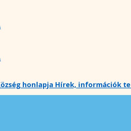
s
s
özség honlapja Hírek, információk t