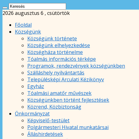
2026 augusztus 6 , csütörtök
Főoldal
Községünk
Községünk története
Községünk elhelyezkedése
Községháza történelme
Tóalmás információs térképe
Programok, rendezvények községünkben
Szálláshely nyilvántartás
Településképi Arculati Kézikönyv
Egyház
Tóalmási amatőr művészek
Községünkben történt fejlesztések
Közrend, Közbiztonság
Önkormányzat
Képviselő-testület
Polgármesteri Hivatal munkatársai
Álláshirdetések