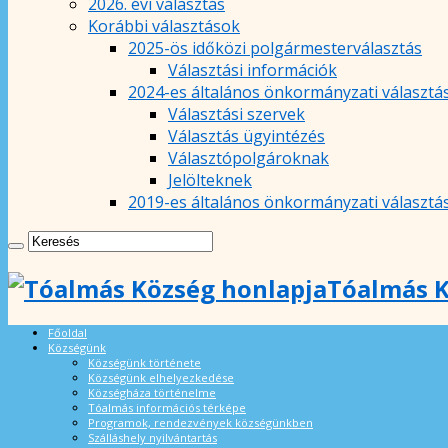
2026. évi választás
Korábbi választások
2025-ös időközi polgármesterválasztás
Választási információk
2024-es általános önkormányzati választá
Választási szervek
Választás ügyintézés
Választópolgároknak
Jelölteknek
2019-es általános önkormányzati választá
Tóalmás K
Főoldal
Községünk
Községünk története
Községünk elhelyezkedése
Községháza történelme
Tóalmás információs térképe
Programok, rendezvények községünkben
Szálláshely nyilvántartás