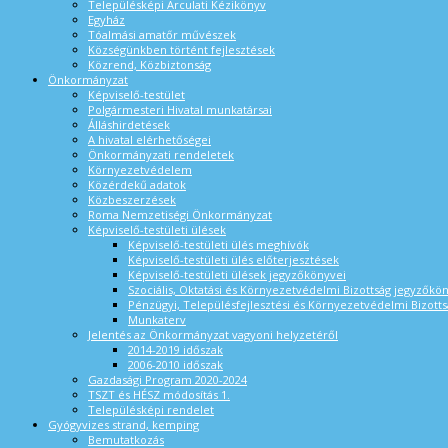
Településképi Arculati Kézikönyv
Egyház
Tóalmási amatőr művészek
Községünkben történt fejlesztések
Közrend, Közbiztonság
Önkormányzat
Képviselő-testület
Polgármesteri Hivatal munkatársai
Álláshirdetések
A hivatal elérhetőségei
Önkormányzati rendeletek
Környezetvédelem
Közérdekű adatok
Közbeszerzések
Roma Nemzetiségi Önkormányzat
Képviselő-testületi ülések
Képviselő-testületi ülés meghívók
Képviselő-testületi ülés előterjesztések
Képviselő-testületi ülések jegyzőkönyvei
Szociális, Oktatási és Környezetvédelmi Bizottság jegyzőkö
Pénzügyi, Településfejlesztési és Környezetvédelmi Bizotts
Munkaterv
Jelentés az Önkormányzat vagyoni helyzetéről
2014-2019 időszak
2006-2010 időszak
Gazdasági Program 2020-2024
TSZT és HÉSZ módosítás 1.
Településképi rendelet
Gyógyvizes strand, kemping
Bemutatkozás