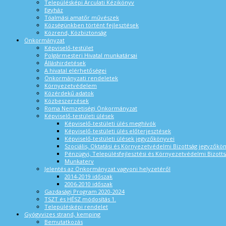
Településképi Arculati Kézikönyv
Egyház
Tóalmási amatőr művészek
Községünkben történt fejlesztések
Közrend, Közbiztonság
Önkormányzat
Képviselő-testület
Polgármesteri Hivatal munkatársai
Álláshirdetések
A hivatal elérhetőségei
Önkormányzati rendeletek
Környezetvédelem
Közérdekű adatok
Közbeszerzések
Roma Nemzetiségi Önkormányzat
Képviselő-testületi ülések
Képviselő-testületi ülés meghívók
Képviselő-testületi ülés előterjesztések
Képviselő-testületi ülések jegyzőkönyvei
Szociális, Oktatási és Környezetvédelmi Bizottság jegyzőkö
Pénzügyi, Településfejlesztési és Környezetvédelmi Bizotts
Munkaterv
Jelentés az Önkormányzat vagyoni helyzetéről
2014-2019 időszak
2006-2010 időszak
Gazdasági Program 2020-2024
TSZT és HÉSZ módosítás 1.
Településképi rendelet
Gyógyvizes strand, kemping
Bemutatkozás