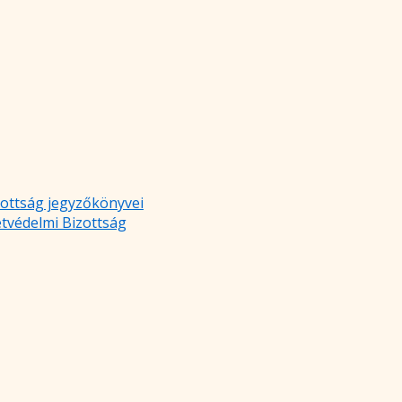
zottság jegyzőkönyvei
etvédelmi Bizottság