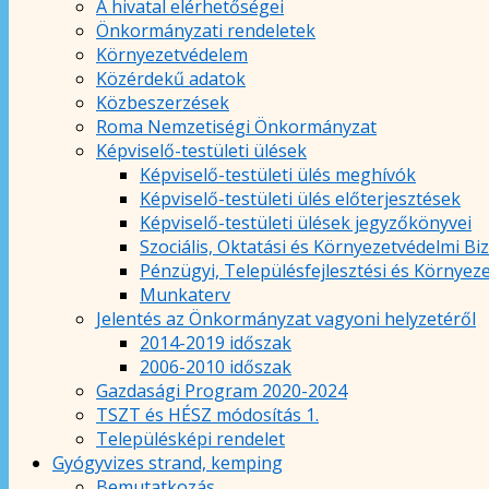
A hivatal elérhetőségei
Önkormányzati rendeletek
Környezetvédelem
Közérdekű adatok
Közbeszerzések
Roma Nemzetiségi Önkormányzat
Képviselő-testületi ülések
Képviselő-testületi ülés meghívók
Képviselő-testületi ülés előterjesztések
Képviselő-testületi ülések jegyzőkönyvei
Szociális, Oktatási és Környezetvédelmi Bi
Pénzügyi, Településfejlesztési és Környez
Munkaterv
Jelentés az Önkormányzat vagyoni helyzetéről
2014-2019 időszak
2006-2010 időszak
Gazdasági Program 2020-2024
TSZT és HÉSZ módosítás 1.
Településképi rendelet
Gyógyvizes strand, kemping
Bemutatkozás