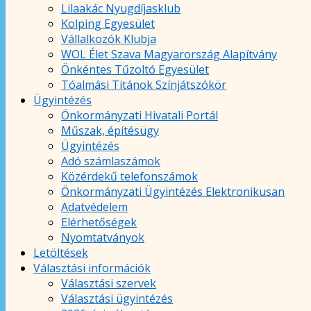
Lilaakác Nyugdíjasklub
Kolping Egyesület
Vállalkozók Klubja
WOL Élet Szava Magyarország Alapítvány
Önkéntes Tűzoltó Egyesület
Tóalmási Titánok Színjátszókör
Ügyintézés
Önkormányzati Hivatali Portál
Műszak, építésügy
Ügyintézés
Adó számlaszámok
Közérdekű telefonszámok
Önkormányzati Ügyintézés Elektronikusan
Adatvédelem
Elérhetőségek
Nyomtatványok
Letöltések
Választási információk
Választási szervek
Választási ügyintézés