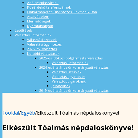
Adó számlaszámok
Közérdekű telefonszámok
Önkormányzati Ügyintézés Elektronikusan
Adatvédelem
Elérhetőségek
Nyomtatványok
Letöltések
Választási információk
Választási szervek
Választási ügyintézés
2026. évi választás
Korábbi választások
2025-ös időközi polgármesterválasztás
Választási információk
2024-es általános önkormányzati választás
Választási szervek
Választás ügyintézés
Választópolgároknak
Jelölteknek
2019-es általános önkormányzati választás
Főoldal
/
Egyéb
/
Elkészült Tóalmás népdaloskönyve!
Elkészült Tóalmás népdaloskönyve!