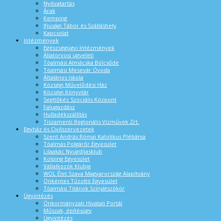
Nyitvatartás
Árak
Kemping
Ifjúsági Tábor és Szálláshely
Kapcsolat
Intézmények
Egészségügyi Intézmények
Állatorvosi ügyeleti
Tóalmási Almácska Bölcsőde
Tóalmási Mesevár Óvoda
Általános Iskola
Községi Művelődési Ház
Községi Könyvtár
Segítőkéz Szociális Központ
Falugazdász
Hulladékszállítás
Tiszamenti Regionális Vízművek Zrt.
Egyház és Civilszervezetek
Szent András Római Katolikus Plébánia
Tóalmás Polgárőr Egyesület
Lilaakác Nyugdíjasklub
Kolping Egyesület
Vállalkozók Klubja
WOL Élet Szava Magyarország Alapítvány
Önkéntes Tűzoltó Egyesület
Tóalmási Titánok Színjátszókör
Ügyintézés
Önkormányzati Hivatali Portál
Műszak, építésügy
Ügyintézés