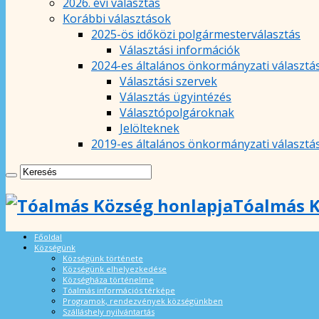
2026. évi választás
Korábbi választások
2025-ös időközi polgármesterválasztás
Választási információk
2024-es általános önkormányzati választá
Választási szervek
Választás ügyintézés
Választópolgároknak
Jelölteknek
2019-es általános önkormányzati választá
Tóalmás K
Főoldal
Községünk
Községünk története
Községünk elhelyezkedése
Községháza történelme
Tóalmás információs térképe
Programok, rendezvények községünkben
Szálláshely nyilvántartás