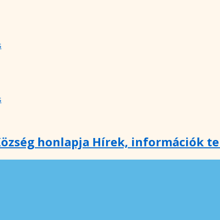
s
s
özség honlapja Hírek, információk t