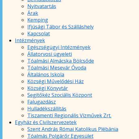
Nyitvatartás
Árak
Kemping
Ifjúsági Tábor és Szálláshely
Kapcsolat
Intézmények
Egészségügyi Intézmények
Állatorvosi ügyeleti
Tóalmási Almácska Bölcsőde
Tóalmási Mesevár Óvoda
Általános Iskola
Községi Művelődési Ház
Községi Könyvtár
Segítőkéz Szociális Központ
Falugazdász
Hulladékszállítás
Tiszamenti Regionális Vízművek Zrt.
Egyház és Civilszervezetek
Szent András Római Katolikus Plébánia
Tóalmás Polgárőr Egyesület