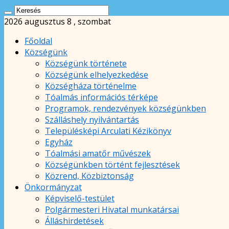
2026 augusztus 8 , szombat
Főoldal
Községünk
Községünk története
Községünk elhelyezkedése
Községháza történelme
Tóalmás információs térképe
Programok, rendezvények községünkben
Szálláshely nyilvántartás
Településképi Arculati Kézikönyv
Egyház
Tóalmási amatőr művészek
Községünkben történt fejlesztések
Közrend, Közbiztonság
Önkormányzat
Képviselő-testület
Polgármesteri Hivatal munkatársai
Álláshirdetések