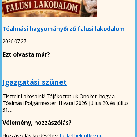
Tóalmási hagyományőrző falusi lakodalom
2026.07.27.
Ezt olvasta már?
Igazgatási szünet
Tisztelt Lakosaink! Tájékoztatjuk Önöket, hogy a
Tóalmási Polgármesteri Hivatal 2026. július 20. és július
31. …
Vélemény, hozzászólás?
Hozzászólás küldéséhez
be kell jelentkezni
.