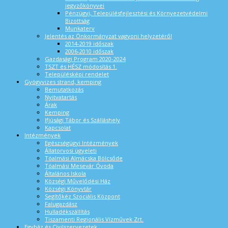
jegyzőkönyvei
Pénzügyi, Településfejlesztési és Környezetvédelmi
Bizottság
Munkaterv
Jelentés az Önkormányzat vagyoni helyzetéről
2014-2019 időszak
2006-2010 időszak
Gazdasági Program 2020-2024
TSZT és HÉSZ módosítás 1.
Településképi rendelet
Gyógyvizes strand, kemping
Bemutatkozás
Nyitvatartás
Árak
Kemping
Ifjúsági Tábor és Szálláshely
Kapcsolat
Intézmények
Egészségügyi Intézmények
Állatorvosi ügyeleti
Tóalmási Almácska Bölcsőde
Tóalmási Mesevár Óvoda
Általános Iskola
Községi Művelődési Ház
Községi Könyvtár
Segítőkéz Szociális Központ
Falugazdász
Hulladékszállítás
Tiszamenti Regionális Vízművek Zrt.
Egyház és Civilszervezetek