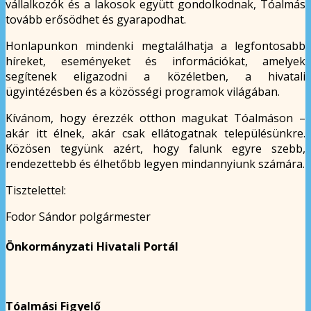
vállalkozók és a lakosok együtt gondolkodnak, Tóalmás
tovább erősödhet és gyarapodhat.
Honlapunkon mindenki megtalálhatja a legfontosabb
híreket, eseményeket és információkat, amelyek
segítenek eligazodni a közéletben, a hivatali
ügyintézésben és a közösségi programok világában.
Kívánom, hogy érezzék otthon magukat Tóalmáson –
akár itt élnek, akár csak ellátogatnak településünkre.
Közösen tegyünk azért, hogy falunk egyre szebb,
rendezettebb és élhetőbb legyen mindannyiunk számára.
Tisztelettel:
Fodor Sándor polgármester
Önkormányzati Hivatali Portál
Tóalmási Figyelő