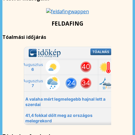
FELDAFING
Tóalmási időjárás