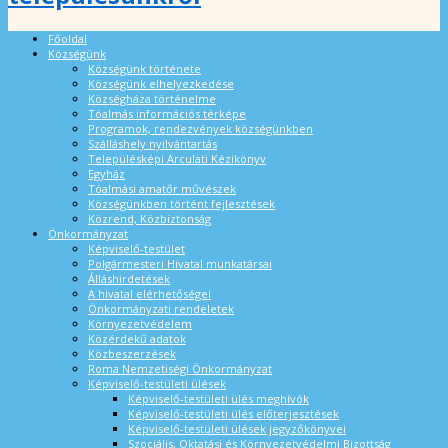
Főoldal
Községünk
Községünk története
Községünk elhelyezkedése
Községháza történelme
Tóalmás információs térképe
Programok, rendezvények községünkben
Szálláshely nyilvántartás
Településképi Arculati Kézikönyv
Egyház
Tóalmási amatőr művészek
Községünkben történt fejlesztések
Közrend, Közbiztonság
Önkormányzat
Képviselő-testület
Polgármesteri Hivatal munkatársai
Álláshirdetések
A hivatal elérhetőségei
Önkormányzati rendeletek
Környezetvédelem
Közérdekű adatok
Közbeszerzések
Roma Nemzetiségi Önkormányzat
Képviselő-testületi ülések
Képviselő-testületi ülés meghívók
Képviselő-testületi ülés előterjesztések
Képviselő-testületi ülések jegyzőkönyvei
Szociális, Oktatási és Környezetvédelmi Bizottság