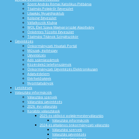
Szent András Római Katolikus Plébánia
Tóalmás Polgárőr Egyesület
Lilaakác Nyugdíjasklub
Kolping Egyesület
Vállalkozók Klubja
WOL Élet Szava Magyarország Alapítvány
Önkéntes Tűzoltó Egyesület
Tóalmási Titánok Színjátszókör
Ügyintézés
Önkormányzati Hivatali Portál
Műszak, építésügy
Ügyintézés
Adó számlaszámok
Közérdekű telefonszámok
Önkormányzati Ügyintézés Elektronikusan
Adatvédelem
Elérhetőségek
Nyomtatványok
Letöltések
Választási információk
Választási szervek
Választási ügyintézés
2026. évi választás
Korábbi választások
2025-ös időközi polgármesterválasztás
Választási információk
2024-es általános önkormányzati választás
Választási szervek
Választás ügyintézés
Választópolgároknak