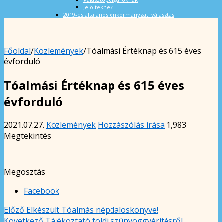
Jelölteknek
2019-es általános önkormányzati választás
Főoldal
/
Közlemények
/
Tóalmási Értéknap és 615 éves
évforduló
Tóalmási Értéknap és 615 éves
évforduló
2021.07.27.
Közlemények
Hozzászólás írása
1,983
Megtekintés
Megosztás
Facebook
Előző
Elkészült Tóalmás népdaloskönyve!
Következő
Tájékoztató földi szúnyoggyérítésről