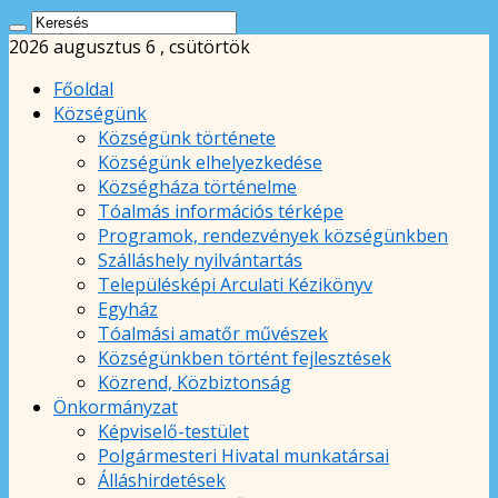
2026 augusztus 6 , csütörtök
Főoldal
Községünk
Községünk története
Községünk elhelyezkedése
Községháza történelme
Tóalmás információs térképe
Programok, rendezvények községünkben
Szálláshely nyilvántartás
Településképi Arculati Kézikönyv
Egyház
Tóalmási amatőr művészek
Községünkben történt fejlesztések
Közrend, Közbiztonság
Önkormányzat
Képviselő-testület
Polgármesteri Hivatal munkatársai
Álláshirdetések