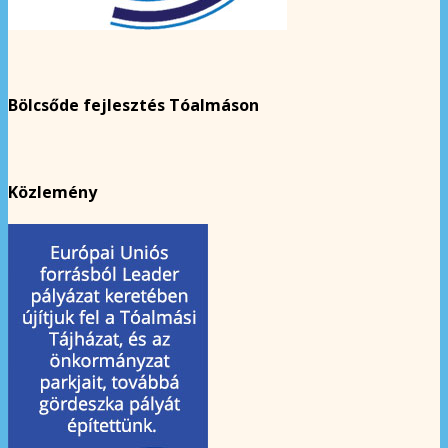
Bölcsőde fejlesztés Tóalmáson
Közlemény