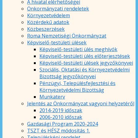
A hivatal elérhetőségei
Önkormányzati rendeletek
Környezetvédelem
Közérdekű adatok
Közbeszerzések
Roma Nemzetiségi Önkormányzat
Képviselő-testületi ülések
Képviselő-testületi ülés meghívók
Képviselő-testületi ülés előterjesztések
Képviselő-testületi ülések jegyzőkönyvei
Szociális, Oktatási és Környezetvédelmi
Bizottság jegyzőkönyvei
Pénzügyi, Településfejlesztési és
Környezetvédelmi Bizottság
Munkaterv
Jelentés az Önkormányzat vagyoni helyzetéről
2014-2019 időszak
2006-2010 időszak
Gazdasági Program 2020-2024
TSZT és HÉSZ módosítás 1.
Településképi rendelet