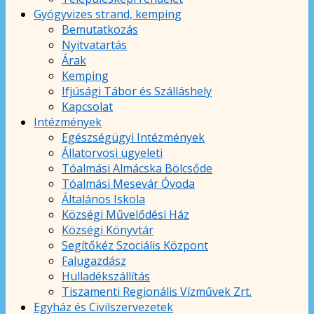
Gyógyvizes strand, kemping
Bemutatkozás
Nyitvatartás
Árak
Kemping
Ifjúsági Tábor és Szálláshely
Kapcsolat
Intézmények
Egészségügyi Intézmények
Állatorvosi ügyeleti
Tóalmási Almácska Bölcsőde
Tóalmási Mesevár Óvoda
Általános Iskola
Községi Művelődési Ház
Községi Könyvtár
Segítőkéz Szociális Központ
Falugazdász
Hulladékszállítás
Tiszamenti Regionális Vízművek Zrt.
Egyház és Civilszervezetek