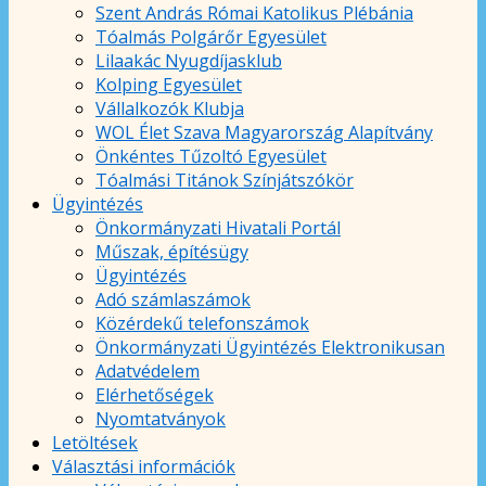
Szent András Római Katolikus Plébánia
Tóalmás Polgárőr Egyesület
Lilaakác Nyugdíjasklub
Kolping Egyesület
Vállalkozók Klubja
WOL Élet Szava Magyarország Alapítvány
Önkéntes Tűzoltó Egyesület
Tóalmási Titánok Színjátszókör
Ügyintézés
Önkormányzati Hivatali Portál
Műszak, építésügy
Ügyintézés
Adó számlaszámok
Közérdekű telefonszámok
Önkormányzati Ügyintézés Elektronikusan
Adatvédelem
Elérhetőségek
Nyomtatványok
Letöltések
Választási információk