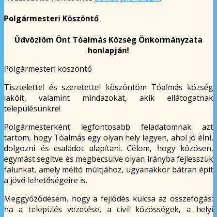
Polgármesteri Köszöntő
Üdvözlöm Önt Tóalmás Község Önkormányzata
honlapján!
Polgármesteri köszöntő
Tisztelettel és szeretettel köszöntöm Tóalmás község
lakóit, valamint mindazokat, akik ellátogatnak
településünkre!
Polgármesterként legfontosabb feladatomnak azt
tartom, hogy Tóalmás egy olyan hely legyen, ahol jó élni,
dolgozni és családot alapítani. Célom, hogy közösen,
egymást segítve és megbecsülve olyan irányba fejlesszük
falunkat, amely méltó múltjához, ugyanakkor bátran épít
a jövő lehetőségeire is.
Meggyőződésem, hogy a fejlődés kulcsa az összefogás:
ha a település vezetése, a civil közösségek, a helyi