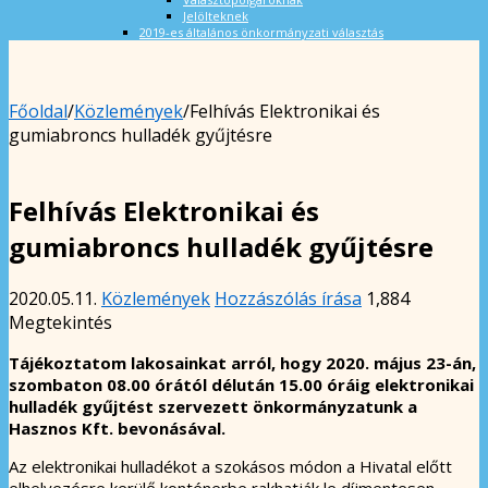
Jelölteknek
2019-es általános önkormányzati választás
Főoldal
/
Közlemények
/
Felhívás Elektronikai és
gumiabroncs hulladék gyűjtésre
Felhívás Elektronikai és
gumiabroncs hulladék gyűjtésre
2020.05.11.
Közlemények
Hozzászólás írása
1,884
Megtekintés
Tájékoztatom lakosainkat arról, hogy 2020. május 23-án,
szombaton 08.00 órától délután 15.00 óráig elektronikai
hulladék gyűjtést szervezett önkormányzatunk a
Hasznos Kft. bevonásával.
Az elektronikai hulladékot a szokásos módon a Hivatal előtt
elhelyezésre kerülő konténerbe rakhatják le díjmentesen.