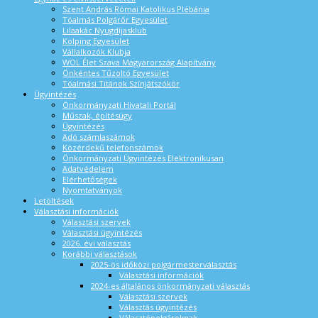
Szent András Római Katolikus Plébánia
Tóalmás Polgárőr Egyesület
Lilaakác Nyugdíjasklub
Kolping Egyesület
Vállalkozók Klubja
WOL Élet Szava Magyarország Alapítvány
Önkéntes Tűzoltó Egyesület
Tóalmási Titánok Színjátszókör
Ügyintézés
Önkormányzati Hivatali Portál
Műszak, építésügy
Ügyintézés
Adó számlaszámok
Közérdekű telefonszámok
Önkormányzati Ügyintézés Elektronikusan
Adatvédelem
Elérhetőségek
Nyomtatványok
Letöltések
Választási információk
Választási szervek
Választási ügyintézés
2026. évi választás
Korábbi választások
2025-ös időközi polgármesterválasztás
Választási információk
2024-es általános önkormányzati választás
Választási szervek
Választás ügyintézés
Választópolgároknak