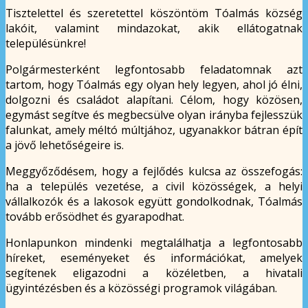
Tisztelettel és szeretettel köszöntöm Tóalmás község
lakóit, valamint mindazokat, akik ellátogatnak
településünkre!
Polgármesterként legfontosabb feladatomnak azt
tartom, hogy Tóalmás egy olyan hely legyen, ahol jó élni,
dolgozni és családot alapítani. Célom, hogy közösen,
egymást segítve és megbecsülve olyan irányba fejlesszük
falunkat, amely méltó múltjához, ugyanakkor bátran épít
a jövő lehetőségeire is.
Meggyőződésem, hogy a fejlődés kulcsa az összefogás:
ha a település vezetése, a civil közösségek, a helyi
vállalkozók és a lakosok együtt gondolkodnak, Tóalmás
tovább erősödhet és gyarapodhat.
Honlapunkon mindenki megtalálhatja a legfontosabb
híreket, eseményeket és információkat, amelyek
segítenek eligazodni a közéletben, a hivatali
ügyintézésben és a közösségi programok világában.