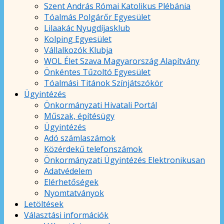
Szent András Római Katolikus Plébánia
Tóalmás Polgárőr Egyesület
Lilaakác Nyugdíjasklub
Kolping Egyesület
Vállalkozók Klubja
WOL Élet Szava Magyarország Alapítvány
Önkéntes Tűzoltó Egyesület
Tóalmási Titánok Színjátszókör
Ügyintézés
Önkormányzati Hivatali Portál
Műszak, építésügy
Ügyintézés
Adó számlaszámok
Közérdekű telefonszámok
Önkormányzati Ügyintézés Elektronikusan
Adatvédelem
Elérhetőségek
Nyomtatványok
Letöltések
Választási információk