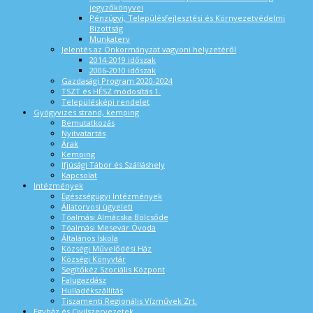
jegyzőkönyvei
Pénzügyi, Településfejlesztési és Környezetvédelmi
Bizottság
Munkaterv
Jelentés az Önkormányzat vagyoni helyzetéről
2014-2019 időszak
2006-2010 időszak
Gazdasági Program 2020-2024
TSZT és HÉSZ módosítás 1.
Településképi rendelet
Gyógyvizes strand, kemping
Bemutatkozás
Nyitvatartás
Árak
Kemping
Ifjúsági Tábor és Szálláshely
Kapcsolat
Intézmények
Egészségügyi Intézmények
Állatorvosi ügyeleti
Tóalmási Almácska Bölcsőde
Tóalmási Mesevár Óvoda
Általános Iskola
Községi Művelődési Ház
Községi Könyvtár
Segítőkéz Szociális Központ
Falugazdász
Hulladékszállítás
Tiszamenti Regionális Vízművek Zrt.
Egyház és Civilszervezetek