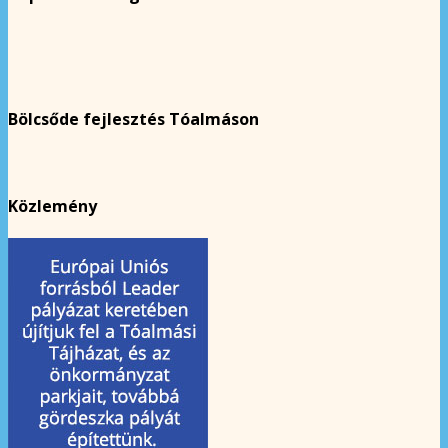
Bölcsőde fejlesztés Tóalmáson
Közlemény