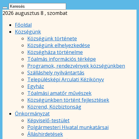
2026 augusztus 8 , szombat
Főoldal
Községünk
Községünk története
Községünk elhelyezkedése
Községháza történelme
Tóalmás információs térképe
Programok, rendezvények községünkben
Szálláshely nyilvántartás
Településképi Arculati Kézikönyv
Egyház
Tóalmási amatőr művészek
Községünkben történt fejlesztések
Közrend, Közbiztonság
Önkormányzat
Képviselő-testület
Polgármesteri Hivatal munkatársai
Álláshirdetések