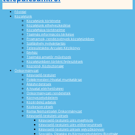
Főoldal
Községünk
Községünk története
Községünk elhelyezkedése
Községháza történelme
Tóalmás információs térképe
Programok, rendezvények községünkben
Szálláshely nyilvántartás
Településképi Arculati Kézikönyv
Egyház
Tóalmási amatőr művészek
Községünkben történt fejlesztések
Közrend, Közbiztonság
Önkormányzat
Képviselő-testület
Polgármesteri Hivatal munkatársai
Álláshirdetések
A hivatal elérhetőségei
Önkormányzati rendeletek
Környezetvédelem
Közérdekű adatok
Közbeszerzések
Roma Nemzetiségi Önkormányzat
Képviselő-testületi ülések
Képviselő-testületi ülés meghívók
Képviselő-testületi ülés előterjesztések
Képviselő-testületi ülések jegyzőkönyvei
Szociális, Oktatási és Környezetvédelmi Bizottság