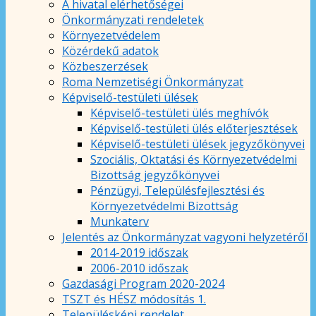
A hivatal elérhetőségei
Önkormányzati rendeletek
Környezetvédelem
Közérdekű adatok
Közbeszerzések
Roma Nemzetiségi Önkormányzat
Képviselő-testületi ülések
Képviselő-testületi ülés meghívók
Képviselő-testületi ülés előterjesztések
Képviselő-testületi ülések jegyzőkönyvei
Szociális, Oktatási és Környezetvédelmi
Bizottság jegyzőkönyvei
Pénzügyi, Településfejlesztési és
Környezetvédelmi Bizottság
Munkaterv
Jelentés az Önkormányzat vagyoni helyzetéről
2014-2019 időszak
2006-2010 időszak
Gazdasági Program 2020-2024
TSZT és HÉSZ módosítás 1.
Településképi rendelet