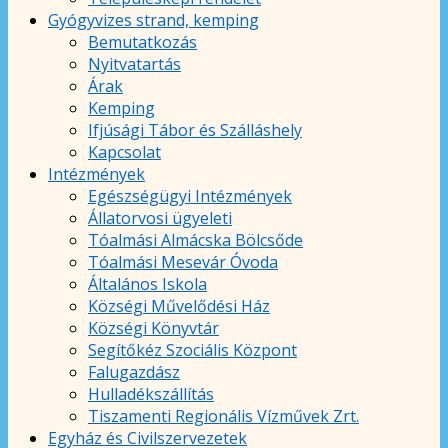
Gyógyvizes strand, kemping
Bemutatkozás
Nyitvatartás
Árak
Kemping
Ifjúsági Tábor és Szálláshely
Kapcsolat
Intézmények
Egészségügyi Intézmények
Állatorvosi ügyeleti
Tóalmási Almácska Bölcsőde
Tóalmási Mesevár Óvoda
Általános Iskola
Községi Művelődési Ház
Községi Könyvtár
Segítőkéz Szociális Központ
Falugazdász
Hulladékszállítás
Tiszamenti Regionális Vízművek Zrt.
Egyház és Civilszervezetek