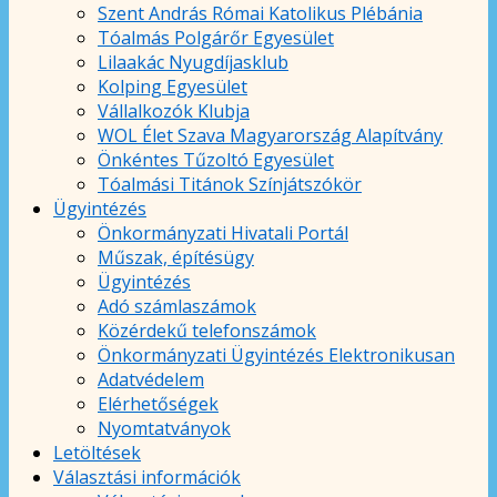
Szent András Római Katolikus Plébánia
Tóalmás Polgárőr Egyesület
Lilaakác Nyugdíjasklub
Kolping Egyesület
Vállalkozók Klubja
WOL Élet Szava Magyarország Alapítvány
Önkéntes Tűzoltó Egyesület
Tóalmási Titánok Színjátszókör
Ügyintézés
Önkormányzati Hivatali Portál
Műszak, építésügy
Ügyintézés
Adó számlaszámok
Közérdekű telefonszámok
Önkormányzati Ügyintézés Elektronikusan
Adatvédelem
Elérhetőségek
Nyomtatványok
Letöltések
Választási információk