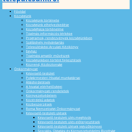
Főoldal
Községünk
Községünk története
Községünk elhelyezkedése
Községháza történelme
Tóalmás információs térképe
Programok, rendezvények községünkben
Szálláshely nyilvántartás
Településképi Arculati Kézikönyv
Egyház
Tóalmási amatőr művészek
Községünkben történt fejlesztések
Közrend, Közbiztonság
Önkormányzat
Képviselő-testület
Polgármesteri Hivatal munkatársai
Álláshirdetések
A hivatal elérhetőségei
Önkormányzati rendeletek
Környezetvédelem
Közérdekű adatok
Közbeszerzések
Roma Nemzetiségi Önkormányzat
Képviselő-testületi ülések
Képviselő-testületi ülés meghívók
Képviselő-testületi ülés előterjesztések
Képviselő-testületi ülések jegyzőkönyvei
Szociális, Oktatási és Környezetvédelmi Bizottság