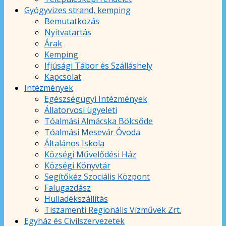
Gyógyvizes strand, kemping
Bemutatkozás
Nyitvatartás
Árak
Kemping
Ifjúsági Tábor és Szálláshely
Kapcsolat
Intézmények
Egészségügyi Intézmények
Állatorvosi ügyeleti
Tóalmási Almácska Bölcsőde
Tóalmási Mesevár Óvoda
Általános Iskola
Községi Művelődési Ház
Községi Könyvtár
Segítőkéz Szociális Központ
Falugazdász
Hulladékszállítás
Tiszamenti Regionális Vízművek Zrt.
Egyház és Civilszervezetek