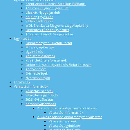
Szent András Római Katolikus Plébánia
Tóalmás Polgárőr Egyesület
Lilaakác Nyugdíjasklub
Kolping Egyesület
Vállalkozók Klubja
WOL Élet Szava Magyarország Alapítvány
Önkéntes Tűzoltó Egyesület
Tóalmási Titánok Színjátszókör
Ügyintézés
Önkormányzati Hivatali Portál
Műszak, építésügy
Ügyintézés
Adó számlaszámok
Közérdekű telefonszámok
Önkormányzati Ügyintézés Elektronikusan
Adatvédelem
Elérhetőségek
Nyomtatványok
Letöltések
Választási információk
Választási szervek
Választási ügyintézés
2026. évi választás
Korábbi választások
2025-ös időközi polgármesterválasztás
Választási információk
2024-es általános önkormányzati választás
Választási szervek
Választás ügyintézés
Választópolgároknak