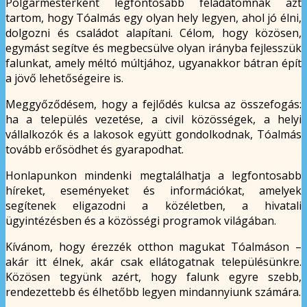
Polgármesterként legfontosabb feladatomnak azt
tartom, hogy Tóalmás egy olyan hely legyen, ahol jó élni,
dolgozni és családot alapítani. Célom, hogy közösen,
egymást segítve és megbecsülve olyan irányba fejlesszük
falunkat, amely méltó múltjához, ugyanakkor bátran épít
a jövő lehetőségeire is.
Meggyőződésem, hogy a fejlődés kulcsa az összefogás:
ha a település vezetése, a civil közösségek, a helyi
vállalkozók és a lakosok együtt gondolkodnak, Tóalmás
tovább erősödhet és gyarapodhat.
Honlapunkon mindenki megtalálhatja a legfontosabb
híreket, eseményeket és információkat, amelyek
segítenek eligazodni a közéletben, a hivatali
ügyintézésben és a közösségi programok világában.
Kívánom, hogy érezzék otthon magukat Tóalmáson –
akár itt élnek, akár csak ellátogatnak településünkre.
Közösen tegyünk azért, hogy falunk egyre szebb,
rendezettebb és élhetőbb legyen mindannyiunk számára.