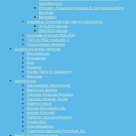
jegyzőkönyvei
Pénzügyi, Településfejlesztési és Környezetvédelmi
Bizottság
Munkaterv
Jelentés az Önkormányzat vagyoni helyzetéről
2014-2019 időszak
2006-2010 időszak
Gazdasági Program 2020-2024
TSZT és HÉSZ módosítás 1.
Településképi rendelet
Gyógyvizes strand, kemping
Bemutatkozás
Nyitvatartás
Árak
Kemping
Ifjúsági Tábor és Szálláshely
Kapcsolat
Intézmények
Egészségügyi Intézmények
Állatorvosi ügyeleti
Tóalmási Almácska Bölcsőde
Tóalmási Mesevár Óvoda
Általános Iskola
Községi Művelődési Ház
Községi Könyvtár
Segítőkéz Szociális Központ
Falugazdász
Hulladékszállítás
Tiszamenti Regionális Vízművek Zrt.
Egyház és Civilszervezetek