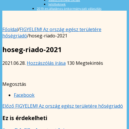
Jelölteknek
2019-es általános önkormányzati választás
Főoldal
/
FIGYELEM! Az ország egész területére
hőségriadó
/
hoseg-riado-2021
hoseg-riado-2021
2021.06.28.
Hozzászólás írása
130 Megtekintés
Megosztás
Facebook
Előző
FIGYELEM! Az ország egész területére hőségriadó
Ez is érdekelheti