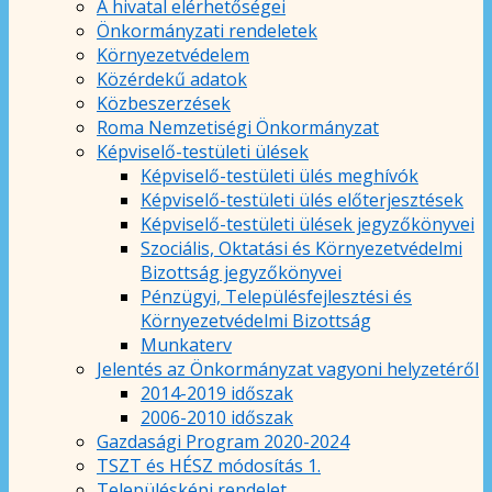
A hivatal elérhetőségei
Önkormányzati rendeletek
Környezetvédelem
Közérdekű adatok
Közbeszerzések
Roma Nemzetiségi Önkormányzat
Képviselő-testületi ülések
Képviselő-testületi ülés meghívók
Képviselő-testületi ülés előterjesztések
Képviselő-testületi ülések jegyzőkönyvei
Szociális, Oktatási és Környezetvédelmi
Bizottság jegyzőkönyvei
Pénzügyi, Településfejlesztési és
Környezetvédelmi Bizottság
Munkaterv
Jelentés az Önkormányzat vagyoni helyzetéről
2014-2019 időszak
2006-2010 időszak
Gazdasági Program 2020-2024
TSZT és HÉSZ módosítás 1.
Településképi rendelet