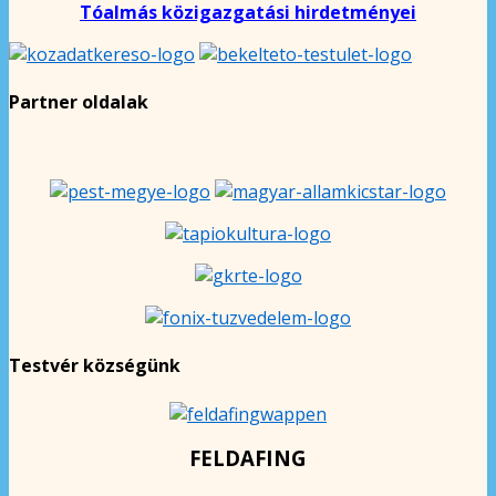
Tóalmás közigazgatási hirdetményei
Partner oldalak
Testvér községünk
FELDAFING