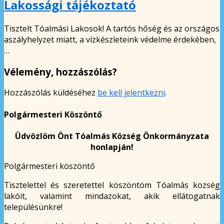
Lakossági tájékoztató
Tisztelt Tóalmási Lakosok! A tartós hőség és az országos
aszályhelyzet miatt, a vízkészleteink védelme érdekében,
…
Vélemény, hozzászólás?
Hozzászólás küldéséhez
be kell jelentkezni
.
Polgármesteri Köszöntő
Üdvözlöm Önt Tóalmás Község Önkormányzata
honlapján!
Polgármesteri köszöntő
Tisztelettel és szeretettel köszöntöm Tóalmás község
lakóit, valamint mindazokat, akik ellátogatnak
településünkre!