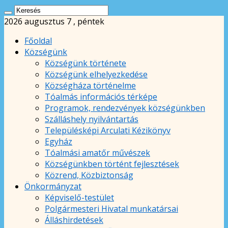
2026 augusztus 7 , péntek
Főoldal
Községünk
Községünk története
Községünk elhelyezkedése
Községháza történelme
Tóalmás információs térképe
Programok, rendezvények községünkben
Szálláshely nyilvántartás
Településképi Arculati Kézikönyv
Egyház
Tóalmási amatőr művészek
Községünkben történt fejlesztések
Közrend, Közbiztonság
Önkormányzat
Képviselő-testület
Polgármesteri Hivatal munkatársai
Álláshirdetések