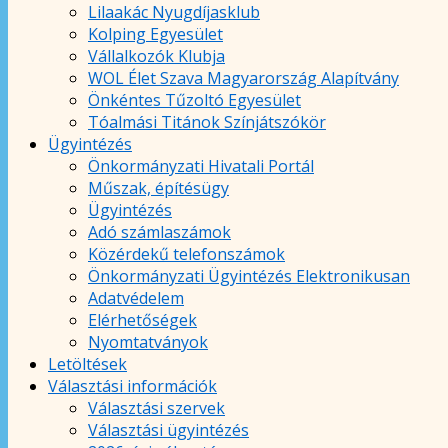
Lilaakác Nyugdíjasklub
Kolping Egyesület
Vállalkozók Klubja
WOL Élet Szava Magyarország Alapítvány
Önkéntes Tűzoltó Egyesület
Tóalmási Titánok Színjátszókör
Ügyintézés
Önkormányzati Hivatali Portál
Műszak, építésügy
Ügyintézés
Adó számlaszámok
Közérdekű telefonszámok
Önkormányzati Ügyintézés Elektronikusan
Adatvédelem
Elérhetőségek
Nyomtatványok
Letöltések
Választási információk
Választási szervek
Választási ügyintézés