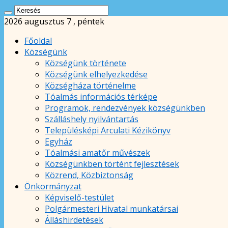
2026 augusztus 7 , péntek
Főoldal
Községünk
Községünk története
Községünk elhelyezkedése
Községháza történelme
Tóalmás információs térképe
Programok, rendezvények községünkben
Szálláshely nyilvántartás
Településképi Arculati Kézikönyv
Egyház
Tóalmási amatőr művészek
Községünkben történt fejlesztések
Közrend, Közbiztonság
Önkormányzat
Képviselő-testület
Polgármesteri Hivatal munkatársai
Álláshirdetések