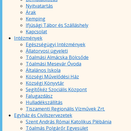
Nyitvatartás
Árak
Kemping
Ifjúsági Tábor és Szálláshely
Kapcsolat
Intézmények
Egészségügyi Intézmények
Állatorvosi ügyeleti
Tóalmási Almácska Bölcsőde
Tóalmási Mesevár Óvoda
Általános Iskola
Községi Művelődési Ház
Községi Könyvtár
Segítőkéz Szociális Központ
Falugazdász
Hulladékszállítás
Tiszamenti Regionális Vízművek Zrt.
Egyház és Civilszervezetek
Szent András Római Katolikus Plébánia
Tóalmás Polgárőr Egyesület