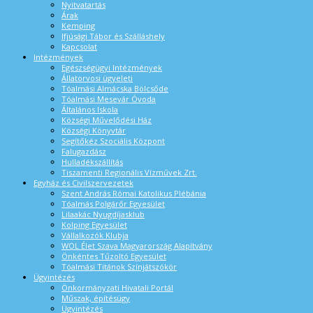
Nyitvatartás
Árak
Kemping
Ifjúsági Tábor és Szálláshely
Kapcsolat
Intézmények
Egészségügyi Intézmények
Állatorvosi ügyeleti
Tóalmási Almácska Bölcsőde
Tóalmási Mesevár Óvoda
Általános Iskola
Községi Művelődési Ház
Községi Könyvtár
Segítőkéz Szociális Központ
Falugazdász
Hulladékszállítás
Tiszamenti Regionális Vízművek Zrt.
Egyház és Civilszervezetek
Szent András Római Katolikus Plébánia
Tóalmás Polgárőr Egyesület
Lilaakác Nyugdíjasklub
Kolping Egyesület
Vállalkozók Klubja
WOL Élet Szava Magyarország Alapítvány
Önkéntes Tűzoltó Egyesület
Tóalmási Titánok Színjátszókör
Ügyintézés
Önkormányzati Hivatali Portál
Műszak, építésügy
Ügyintézés