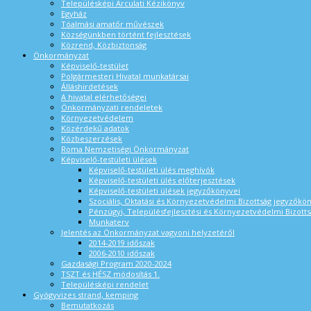
Településképi Arculati Kézikönyv
Egyház
Tóalmási amatőr művészek
Községünkben történt fejlesztések
Közrend, Közbiztonság
Önkormányzat
Képviselő-testület
Polgármesteri Hivatal munkatársai
Álláshirdetések
A hivatal elérhetőségei
Önkormányzati rendeletek
Környezetvédelem
Közérdekű adatok
Közbeszerzések
Roma Nemzetiségi Önkormányzat
Képviselő-testületi ülések
Képviselő-testületi ülés meghívók
Képviselő-testületi ülés előterjesztések
Képviselő-testületi ülések jegyzőkönyvei
Szociális, Oktatási és Környezetvédelmi Bizottság jegyzőkö
Pénzügyi, Településfejlesztési és Környezetvédelmi Bizotts
Munkaterv
Jelentés az Önkormányzat vagyoni helyzetéről
2014-2019 időszak
2006-2010 időszak
Gazdasági Program 2020-2024
TSZT és HÉSZ módosítás 1.
Településképi rendelet
Gyógyvizes strand, kemping
Bemutatkozás