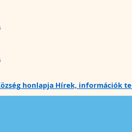
s
s
özség honlapja Hírek, információk t