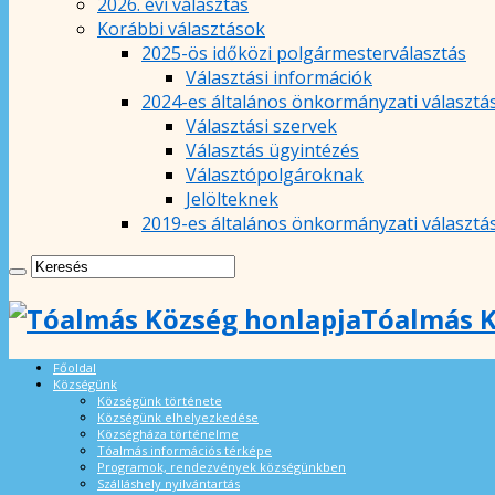
2026. évi választás
Korábbi választások
2025-ös időközi polgármesterválasztás
Választási információk
2024-es általános önkormányzati választá
Választási szervek
Választás ügyintézés
Választópolgároknak
Jelölteknek
2019-es általános önkormányzati választá
Tóalmás K
Főoldal
Községünk
Községünk története
Községünk elhelyezkedése
Községháza történelme
Tóalmás információs térképe
Programok, rendezvények községünkben
Szálláshely nyilvántartás