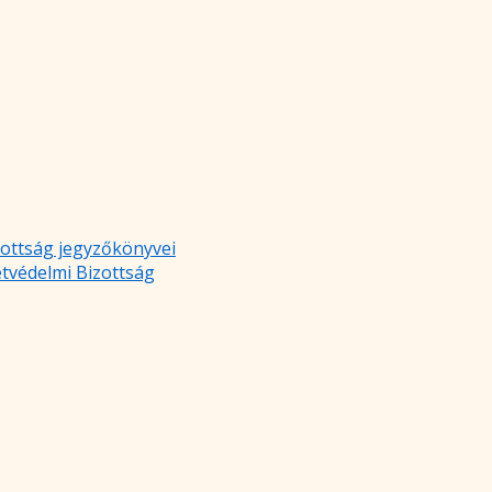
zottság jegyzőkönyvei
etvédelmi Bizottság