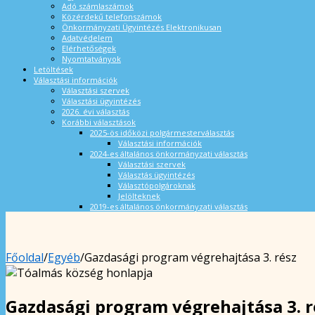
Adó számlaszámok
Közérdekű telefonszámok
Önkormányzati Ügyintézés Elektronikusan
Adatvédelem
Elérhetőségek
Nyomtatványok
Letöltések
Választási információk
Választási szervek
Választási ügyintézés
2026. évi választás
Korábbi választások
2025-ös időközi polgármesterválasztás
Választási információk
2024-es általános önkormányzati választás
Választási szervek
Választás ügyintézés
Választópolgároknak
Jelölteknek
2019-es általános önkormányzati választás
Főoldal
/
Egyéb
/
Gazdasági program végrehajtása 3. rész
Gazdasági program végrehajtása 3. r