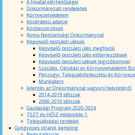
A hivatal elérhetőségei
Önkormányzati rendeletek
Környezetvédelem
Közérdekű adatok
Közbeszerzések
Roma Nemzetiségi Önkormányzat
Képviselő-testületi ülések
Képviselő-testületi ülés meghívók
Képviselő-testületi ülés előterjesztések
Képviselő-testületi ülések jegyzőkönyvei
Szociális, Oktatási és Környezetvédelmi Bi
Pénzügyi, Településfejlesztési és Környez
Munkaterv
Jelentés az Önkormányzat vagyoni helyzetéről
2014-2019 időszak
2006-2010 időszak
Gazdasági Program 2020-2024
TSZT és HÉSZ módosítás 1.
Településképi rendelet
Gyógyvizes strand, kemping
Bemutatkozás