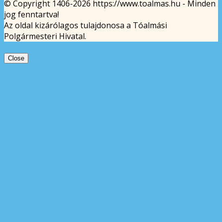
© Copyright 1406-2026 https://www.toalmas.hu - Minden
jog fenntartva!
Az oldal kizárólagos tulajdonosa a Tóalmási
Polgármesteri Hivatal.
Close