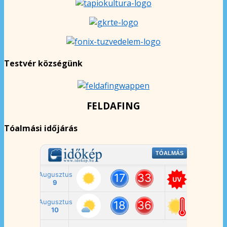
Testvér községünk
FELDAFING
Tóalmási időjárás