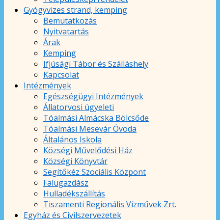
Gyógyvizes strand, kemping
Bemutatkozás
Nyitvatartás
Árak
Kemping
Ifjúsági Tábor és Szálláshely
Kapcsolat
Intézmények
Egészségügyi Intézmények
Állatorvosi ügyeleti
Tóalmási Almácska Bölcsőde
Tóalmási Mesevár Óvoda
Általános Iskola
Községi Művelődési Ház
Községi Könyvtár
Segítőkéz Szociális Központ
Falugazdász
Hulladékszállítás
Tiszamenti Regionális Vízművek Zrt.
Egyház és Civilszervezetek