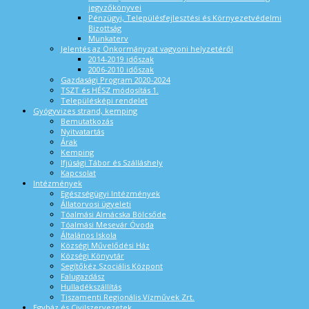
jegyzőkönyvei
Pénzügyi, Településfejlesztési és Környezetvédelmi
Bizottság
Munkaterv
Jelentés az Önkormányzat vagyoni helyzetéről
2014-2019 időszak
2006-2010 időszak
Gazdasági Program 2020-2024
TSZT és HÉSZ módosítás 1.
Településképi rendelet
Gyógyvizes strand, kemping
Bemutatkozás
Nyitvatartás
Árak
Kemping
Ifjúsági Tábor és Szálláshely
Kapcsolat
Intézmények
Egészségügyi Intézmények
Állatorvosi ügyeleti
Tóalmási Almácska Bölcsőde
Tóalmási Mesevár Óvoda
Általános Iskola
Községi Művelődési Ház
Községi Könyvtár
Segítőkéz Szociális Központ
Falugazdász
Hulladékszállítás
Tiszamenti Regionális Vízművek Zrt.
Egyház és Civilszervezetek