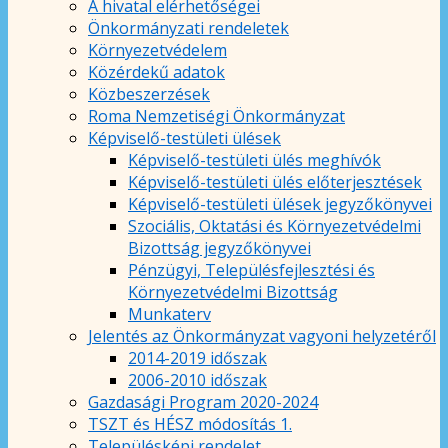
A hivatal elérhetőségei
Önkormányzati rendeletek
Környezetvédelem
Közérdekű adatok
Közbeszerzések
Roma Nemzetiségi Önkormányzat
Képviselő-testületi ülések
Képviselő-testületi ülés meghívók
Képviselő-testületi ülés előterjesztések
Képviselő-testületi ülések jegyzőkönyvei
Szociális, Oktatási és Környezetvédelmi
Bizottság jegyzőkönyvei
Pénzügyi, Településfejlesztési és
Környezetvédelmi Bizottság
Munkaterv
Jelentés az Önkormányzat vagyoni helyzetéről
2014-2019 időszak
2006-2010 időszak
Gazdasági Program 2020-2024
TSZT és HÉSZ módosítás 1.
Településképi rendelet