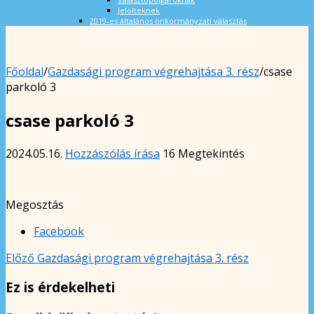
Jelölteknek
2019-es általános önkormányzati választás
Főoldal
/
Gazdasági program végrehajtása 3. rész
/
csase
parkoló 3
csase parkoló 3
2024.05.16.
Hozzászólás írása
16 Megtekintés
Megosztás
Facebook
Előző
Gazdasági program végrehajtása 3. rész
Ez is érdekelheti