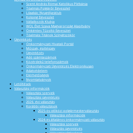
Szent András Római Katolikus Plébánia
Tóalmás Polgárőr Egyesület
Lilaakác Nyugdíjasklub
Kolping Egyesület
Vállalkozók Klubja
WOL Élet Szava Magyarország Alapítvány
Önkéntes Tűzoltó Egyesület
Tóalmási Titánok Színjátszókör
Ügyintézés
Önkormányzati Hivatali Portál
Műszak, építésügy
Ügyintézés
Adó számlaszámok
Közérdekű telefonszámok
Önkormányzati Ügyintézés Elektronikusan
Adatvédelem
Elérhetőségek
Nyomtatványok
Letöltések
Választási információk
Választási szervek
Választási ügyintézés
2026. évi választás
Korábbi választások
2025-ös időközi polgármesterválasztás
Választási információk
2024-es általános önkormányzati választás
Választási szervek
Választás ügyintézés
Választópolgároknak