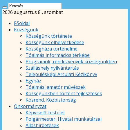
2026 augusztus 8 , szombat
Főoldal
Községünk
Községünk története
Községünk elhelyezkedése
Községháza történelme
Tóalmás információs térképe
Programok, rendezvények községünkben
Szálláshely nyilvántartás
Településképi Arculati Kézikönyv
Egyház
Tóalmási amatőr művészek
Községünkben történt fejlesztések
Közrend, Közbiztonság
Önkormányzat
Képviselő-testület
Polgármesteri Hivatal munkatársai
Álláshirdetések