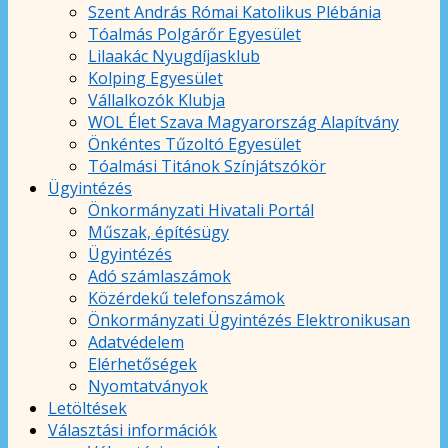
Szent András Római Katolikus Plébánia
Tóalmás Polgárőr Egyesület
Lilaakác Nyugdíjasklub
Kolping Egyesület
Vállalkozók Klubja
WOL Élet Szava Magyarország Alapítvány
Önkéntes Tűzoltó Egyesület
Tóalmási Titánok Színjátszókör
Ügyintézés
Önkormányzati Hivatali Portál
Műszak, építésügy
Ügyintézés
Adó számlaszámok
Közérdekű telefonszámok
Önkormányzati Ügyintézés Elektronikusan
Adatvédelem
Elérhetőségek
Nyomtatványok
Letöltések
Választási információk