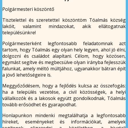
Polgármesteri köszöntő
Tisztelettel és szeretettel köszöntöm Tóalmás község
lakóit, valamint mindazokat, akik ellátogatnak
településünkre!
Polgármesterként legfontosabb feladatomnak azt
tartom, hogy Tóalmás egy olyan hely legyen, ahol jó élni,
dolgozni és családot alapítani. Célom, hogy közösen,
egymást segítve és megbecsülve olyan irányba fejlesszük
falunkat, amely méltó múltjához, ugyanakkor bátran épít
a jövő lehetőségeire is.
Meggyőződésem, hogy a fejlődés kulcsa az összefogás:
ha a település vezetése, a civil közösségek, a helyi
vállalkozók és a lakosok együtt gondolkodnak, Tóalmás
tovább erősödhet és gyarapodhat.
Honlapunkon mindenki megtalálhatja a legfontosabb
híreket, eseményeket és információkat, amelyek
segítenek eligazodni a közéletben, a hivatali