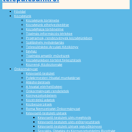
Főoldal
Községünk
Községünk története
Községünk elhelyezkedése
Községháza történelme
Tóalmás információs térképe
Programok, rendezvények községünkben
Szálláshely nyilvántartás
Településképi Arculati Kézikönyv
Egyház
Tóalmási amatőr művészek
Községünkben történt fejlesztések
Közrend, Közbiztonság
Önkormányzat
Képviselő-testület
Polgármesteri Hivatal munkatársai
Álláshirdetések
A hivatal elérhetőségei
Önkormányzati rendeletek
Környezetvédelem
Közérdekű adatok
Közbeszerzések
Roma Nemzetiségi Önkormányzat
Képviselő-testületi ülések
Képviselő-testületi ülés meghívók
Képviselő-testületi ülés előterjesztések
Képviselő-testületi ülések jegyzőkönyvei
Szociális, Oktatási és Környezetvédelmi Bizottság