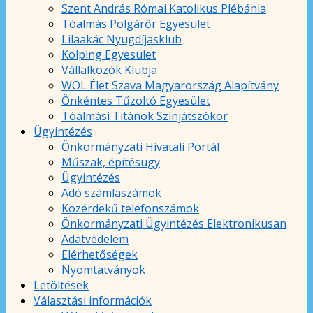
Szent András Római Katolikus Plébánia
Tóalmás Polgárőr Egyesület
Lilaakác Nyugdíjasklub
Kolping Egyesület
Vállalkozók Klubja
WOL Élet Szava Magyarország Alapítvány
Önkéntes Tűzoltó Egyesület
Tóalmási Titánok Színjátszókör
Ügyintézés
Önkormányzati Hivatali Portál
Műszak, építésügy
Ügyintézés
Adó számlaszámok
Közérdekű telefonszámok
Önkormányzati Ügyintézés Elektronikusan
Adatvédelem
Elérhetőségek
Nyomtatványok
Letöltések
Választási információk