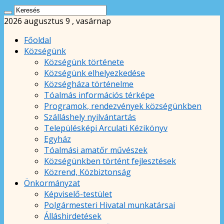
2026 augusztus 9 , vasárnap
Főoldal
Községünk
Községünk története
Községünk elhelyezkedése
Községháza történelme
Tóalmás információs térképe
Programok, rendezvények községünkben
Szálláshely nyilvántartás
Településképi Arculati Kézikönyv
Egyház
Tóalmási amatőr művészek
Községünkben történt fejlesztések
Közrend, Közbiztonság
Önkormányzat
Képviselő-testület
Polgármesteri Hivatal munkatársai
Álláshirdetések