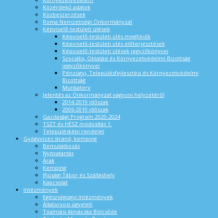
Közérdekű adatok
Közbeszerzések
Roma Nemzetiségi Önkormányzat
Képviselő-testületi ülések
Képviselő-testületi ülés meghívók
Képviselő-testületi ülés előterjesztések
Képviselő-testületi ülések jegyzőkönyvei
Szociális, Oktatási és Környezetvédelmi Bizottság
jegyzőkönyvei
Pénzügyi, Településfejlesztési és Környezetvédelmi
Bizottság
Munkaterv
Jelentés az Önkormányzat vagyoni helyzetéről
2014-2019 időszak
2006-2010 időszak
Gazdasági Program 2020-2024
TSZT és HÉSZ módosítás 1.
Településképi rendelet
Gyógyvizes strand, kemping
Bemutatkozás
Nyitvatartás
Árak
Kemping
Ifjúsági Tábor és Szálláshely
Kapcsolat
Intézmények
Egészségügyi Intézmények
Állatorvosi ügyeleti
Tóalmási Almácska Bölcsőde