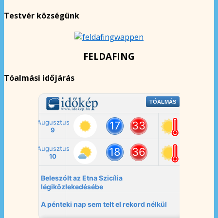
Testvér községünk
FELDAFING
Tóalmási időjárás