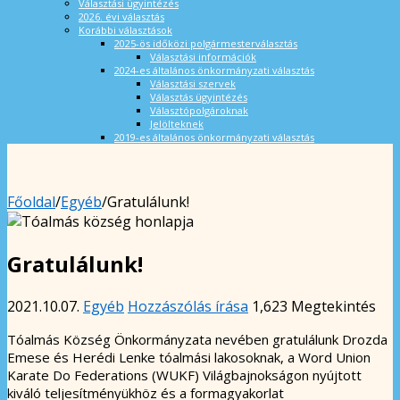
Választási ügyintézés
2026. évi választás
Korábbi választások
2025-ös időközi polgármesterválasztás
Választási információk
2024-es általános önkormányzati választás
Választási szervek
Választás ügyintézés
Választópolgároknak
Jelölteknek
2019-es általános önkormányzati választás
Főoldal
/
Egyéb
/
Gratulálunk!
Gratulálunk!
2021.10.07.
Egyéb
Hozzászólás írása
1,623 Megtekintés
Tóalmás Község Önkormányzata nevében gratulálunk Drozda
Emese és Herédi Lenke tóalmási lakosoknak, a Word Union
Karate Do Federations (WUKF) Világbajnokságon nyújtott
kiváló teljesítményükhöz és a formagyakorlat