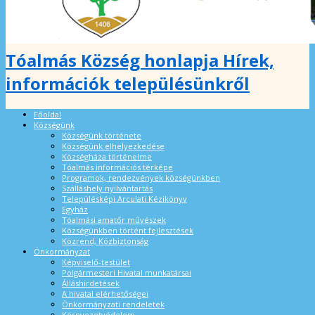
Tóalmás Község honlapja Hírek,
információk településünkről
Főoldal
Községünk
Községünk története
Községünk elhelyezkedése
Községháza történelme
Tóalmás információs térképe
Programok, rendezvények községünkben
Szálláshely nyilvántartás
Településképi Arculati Kézikönyv
Egyház
Tóalmási amatőr művészek
Községünkben történt fejlesztések
Közrend, Közbiztonság
Önkormányzat
Képviselő-testület
Polgármesteri Hivatal munkatársai
Álláshirdetések
A hivatal elérhetőségei
Önkormányzati rendeletek
Környezetvédelem