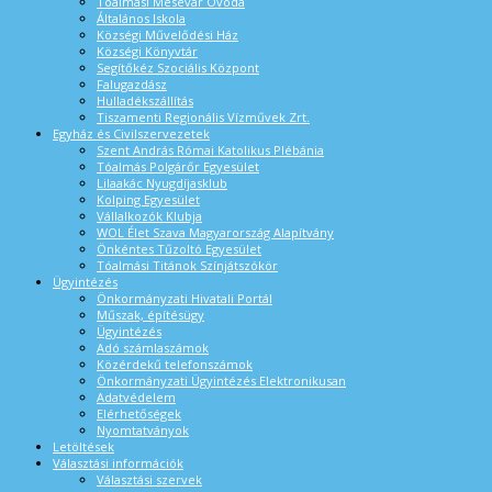
Tóalmási Mesevár Óvoda
Általános Iskola
Községi Művelődési Ház
Községi Könyvtár
Segítőkéz Szociális Központ
Falugazdász
Hulladékszállítás
Tiszamenti Regionális Vízművek Zrt.
Egyház és Civilszervezetek
Szent András Római Katolikus Plébánia
Tóalmás Polgárőr Egyesület
Lilaakác Nyugdíjasklub
Kolping Egyesület
Vállalkozók Klubja
WOL Élet Szava Magyarország Alapítvány
Önkéntes Tűzoltó Egyesület
Tóalmási Titánok Színjátszókör
Ügyintézés
Önkormányzati Hivatali Portál
Műszak, építésügy
Ügyintézés
Adó számlaszámok
Közérdekű telefonszámok
Önkormányzati Ügyintézés Elektronikusan
Adatvédelem
Elérhetőségek
Nyomtatványok
Letöltések
Választási információk
Választási szervek