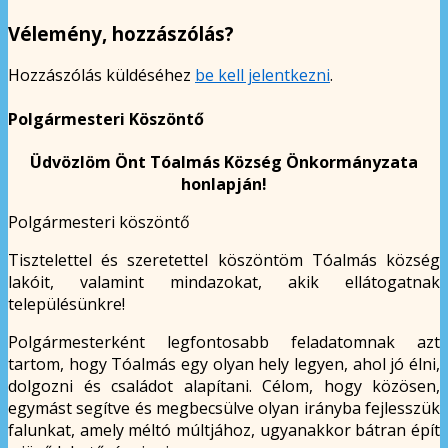
Vélemény, hozzászólás?
Hozzászólás küldéséhez
be kell jelentkezni
.
Polgármesteri Köszöntő
Üdvözlöm Önt Tóalmás Község Önkormányzata
honlapján!
Polgármesteri köszöntő
Tisztelettel és szeretettel köszöntöm Tóalmás község
lakóit, valamint mindazokat, akik ellátogatnak
településünkre!
Polgármesterként legfontosabb feladatomnak azt
tartom, hogy Tóalmás egy olyan hely legyen, ahol jó élni,
dolgozni és családot alapítani. Célom, hogy közösen,
egymást segítve és megbecsülve olyan irányba fejlesszük
falunkat, amely méltó múltjához, ugyanakkor bátran épít