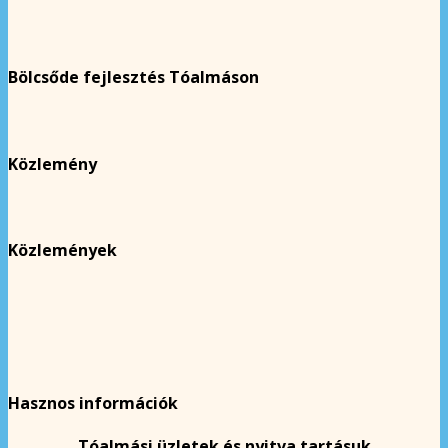
Bölcsőde fejlesztés Tóalmáson
Közlemény
Közlemények
Hasznos információk
Tóalmási üzletek és nyitva tartásuk