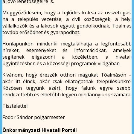
a jövő lehetőségeire is.
Meggyőződésem, hogy a fejlődés kulcsa az összefogás:
ha a település vezetése, a civil közösségek, a helyi
vállalkozók és a lakosok együtt gondolkodnak, Tóalmás
tovább erősödhet és gyarapodhat.
Honlapunkon mindenki megtalálhatja a legfontosabb
híreket, eseményeket és információkat, amelyek
segítenek eligazodni a közéletben, a hivatali
ügyintézésben és a közösségi programok világában.
Kívánom, hogy érezzék otthon magukat Tóalmáson –
akár itt élnek, akár csak ellátogatnak településünkre.
Közösen tegyünk azért, hogy falunk egyre szebb,
rendezettebb és élhetőbb legyen mindannyiunk számára.
Tisztelettel:
Fodor Sándor polgármester
Önkormányzati Hivatali Portál