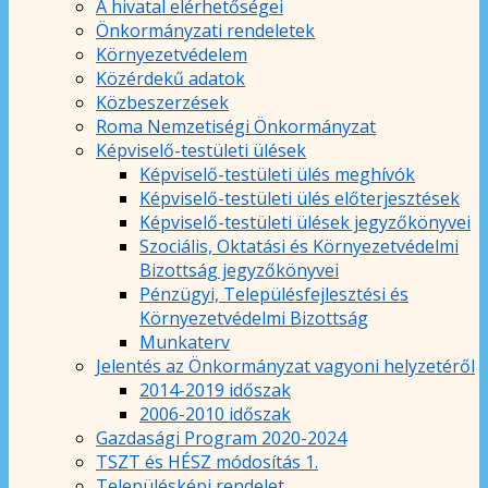
A hivatal elérhetőségei
Önkormányzati rendeletek
Környezetvédelem
Közérdekű adatok
Közbeszerzések
Roma Nemzetiségi Önkormányzat
Képviselő-testületi ülések
Képviselő-testületi ülés meghívók
Képviselő-testületi ülés előterjesztések
Képviselő-testületi ülések jegyzőkönyvei
Szociális, Oktatási és Környezetvédelmi
Bizottság jegyzőkönyvei
Pénzügyi, Településfejlesztési és
Környezetvédelmi Bizottság
Munkaterv
Jelentés az Önkormányzat vagyoni helyzetéről
2014-2019 időszak
2006-2010 időszak
Gazdasági Program 2020-2024
TSZT és HÉSZ módosítás 1.
Településképi rendelet