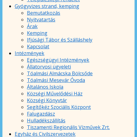
Gyógyvizes strand, kemping
Bemutatkozás
Nyitvatartás
Árak
Kemping
Ifjúsági Tábor és Szálláshely
Kapcsolat
Intézmények
Egészségügyi Intézmények
Állatorvosi ügyeleti
Tóalmási Almácska Bölcsőde
Tóalmási Mesevár Óvoda
Általános Iskola
Községi Művelődési Ház
Községi Könyvtár
Segítőkéz Szociális Központ
Falugazdász
Hulladékszállítás
Tiszamenti Regionális Vízművek Zrt.
Egyház és Civilszervezetek