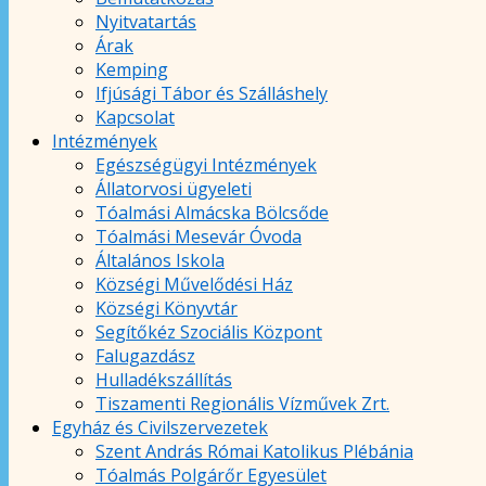
Nyitvatartás
Árak
Kemping
Ifjúsági Tábor és Szálláshely
Kapcsolat
Intézmények
Egészségügyi Intézmények
Állatorvosi ügyeleti
Tóalmási Almácska Bölcsőde
Tóalmási Mesevár Óvoda
Általános Iskola
Községi Művelődési Ház
Községi Könyvtár
Segítőkéz Szociális Központ
Falugazdász
Hulladékszállítás
Tiszamenti Regionális Vízművek Zrt.
Egyház és Civilszervezetek
Szent András Római Katolikus Plébánia
Tóalmás Polgárőr Egyesület