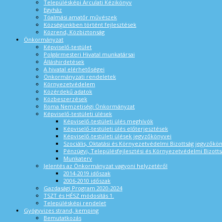
Településképi Arculati Kézikönyv
Egyház
Tóalmási amatőr művészek
Községünkben történt fejlesztések
Közrend, Közbiztonság
Önkormányzat
Képviselő-testület
Polgármesteri Hivatal munkatársai
Álláshirdetések
A hivatal elérhetőségei
Önkormányzati rendeletek
Környezetvédelem
Közérdekű adatok
Közbeszerzések
Roma Nemzetiségi Önkormányzat
Képviselő-testületi ülések
Képviselő-testületi ülés meghívók
Képviselő-testületi ülés előterjesztések
Képviselő-testületi ülések jegyzőkönyvei
Szociális, Oktatási és Környezetvédelmi Bizottság jegyzőkö
Pénzügyi, Településfejlesztési és Környezetvédelmi Bizotts
Munkaterv
Jelentés az Önkormányzat vagyoni helyzetéről
2014-2019 időszak
2006-2010 időszak
Gazdasági Program 2020-2024
TSZT és HÉSZ módosítás 1.
Településképi rendelet
Gyógyvizes strand, kemping
Bemutatkozás