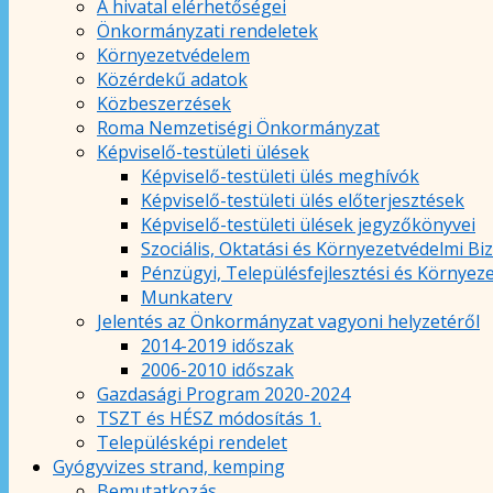
A hivatal elérhetőségei
Önkormányzati rendeletek
Környezetvédelem
Közérdekű adatok
Közbeszerzések
Roma Nemzetiségi Önkormányzat
Képviselő-testületi ülések
Képviselő-testületi ülés meghívók
Képviselő-testületi ülés előterjesztések
Képviselő-testületi ülések jegyzőkönyvei
Szociális, Oktatási és Környezetvédelmi Bi
Pénzügyi, Településfejlesztési és Környez
Munkaterv
Jelentés az Önkormányzat vagyoni helyzetéről
2014-2019 időszak
2006-2010 időszak
Gazdasági Program 2020-2024
TSZT és HÉSZ módosítás 1.
Településképi rendelet
Gyógyvizes strand, kemping
Bemutatkozás