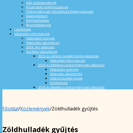
Adó számlaszámok
Közérdekű telefonszámok
Önkormányzati Ügyintézés Elektronikusan
Adatvédelem
Elérhetőségek
Nyomtatványok
Letöltések
Választási információk
Választási szervek
Választási ügyintézés
2026. évi választás
Korábbi választások
2025-ös időközi polgármesterválasztás
Választási információk
2024-es általános önkormányzati választás
Választási szervek
Választás ügyintézés
Választópolgároknak
Jelölteknek
2019-es általános önkormányzati választás
Főoldal
/
Közlemények
/
Zöldhulladék gyűjtés
Zöldhulladék gyűjtés