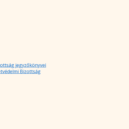
zottság jegyzőkönyvei
etvédelmi Bizottság