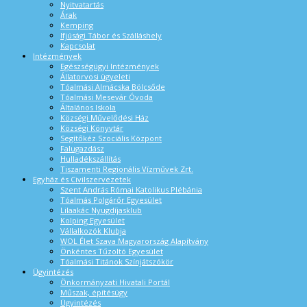
Nyitvatartás
Árak
Kemping
Ifjúsági Tábor és Szálláshely
Kapcsolat
Intézmények
Egészségügyi Intézmények
Állatorvosi ügyeleti
Tóalmási Almácska Bölcsőde
Tóalmási Mesevár Óvoda
Általános Iskola
Községi Művelődési Ház
Községi Könyvtár
Segítőkéz Szociális Központ
Falugazdász
Hulladékszállítás
Tiszamenti Regionális Vízművek Zrt.
Egyház és Civilszervezetek
Szent András Római Katolikus Plébánia
Tóalmás Polgárőr Egyesület
Lilaakác Nyugdíjasklub
Kolping Egyesület
Vállalkozók Klubja
WOL Élet Szava Magyarország Alapítvány
Önkéntes Tűzoltó Egyesület
Tóalmási Titánok Színjátszókör
Ügyintézés
Önkormányzati Hivatali Portál
Műszak, építésügy
Ügyintézés