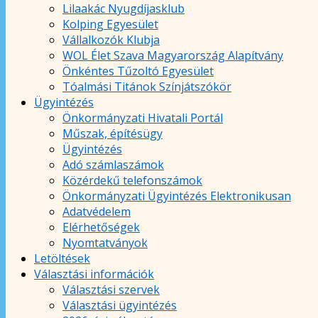
Lilaakác Nyugdíjasklub
Kolping Egyesület
Vállalkozók Klubja
WOL Élet Szava Magyarország Alapítvány
Önkéntes Tűzoltó Egyesület
Tóalmási Titánok Színjátszókör
Ügyintézés
Önkormányzati Hivatali Portál
Műszak, építésügy
Ügyintézés
Adó számlaszámok
Közérdekű telefonszámok
Önkormányzati Ügyintézés Elektronikusan
Adatvédelem
Elérhetőségek
Nyomtatványok
Letöltések
Választási információk
Választási szervek
Választási ügyintézés