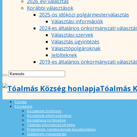
2026. évi választás
Korábbi választások
2025-ös időközi polgármesterválasztás
Választási információk
2024-es általános önkormányzati választá
Választási szervek
Választás ügyintézés
Választópolgároknak
Jelölteknek
2019-es általános önkormányzati választá
Tóalmás K
Főoldal
Községünk
Községünk története
Községünk elhelyezkedése
Községháza történelme
Tóalmás információs térképe
Programok, rendezvények községünkben
Szálláshely nyilvántartás