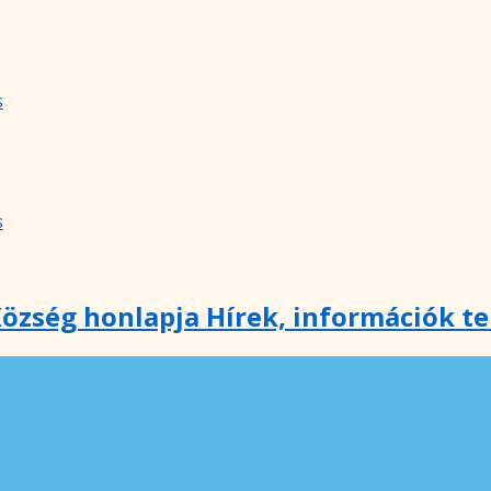
s
s
özség honlapja Hírek, információk t