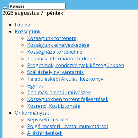
2026 augusztus 7 , péntek
Főoldal
Községünk
Községünk története
Községünk elhelyezkedése
Községháza történelme
Tóalmás információs térképe
Programok, rendezvények községünkben
Szálláshely nyilvántartás
Településképi Arculati Kézikönyv
Egyház
Tóalmási amatőr művészek
Községünkben történt fejlesztések
Közrend, Közbiztonság
Önkormányzat
Képviselő-testület
Polgármesteri Hivatal munkatársai
Álláshirdetések