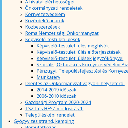
A hivatal elérhetőségei
Önkormányzati rendeletek
Környezetvédelem
Közérdekű adatok
Közbeszerzések
Roma Nemzetiségi Önkormányzat
Képviselő-testületi ülések
Képviselő-testületi ülés meghívók
Képviselő-testületi ülés előterjesztések
Képviselő-testületi ülések jegyzőkönyvei
Szociális, Oktatási és Környezetvédelmi Bi
Pénzügyi, Településfejlesztési és Környez
Munkaterv
Jelentés az Önkormányzat vagyoni helyzetéről
2014-2019 időszak
2006-2010 időszak
Gazdasági Program 2020-2024
TSZT és HÉSZ módosítás 1.
Településképi rendelet
Gyógyvizes strand, kemping
Bemutatkozás