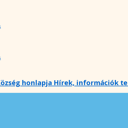
s
s
özség honlapja Hírek, információk t