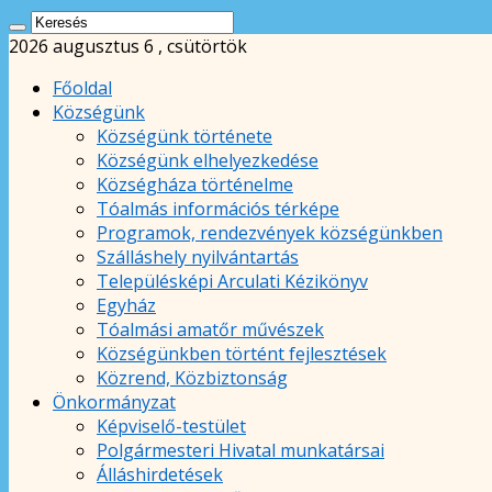
2026 augusztus 6 , csütörtök
Főoldal
Községünk
Községünk története
Községünk elhelyezkedése
Községháza történelme
Tóalmás információs térképe
Programok, rendezvények községünkben
Szálláshely nyilvántartás
Településképi Arculati Kézikönyv
Egyház
Tóalmási amatőr művészek
Községünkben történt fejlesztések
Közrend, Közbiztonság
Önkormányzat
Képviselő-testület
Polgármesteri Hivatal munkatársai
Álláshirdetések