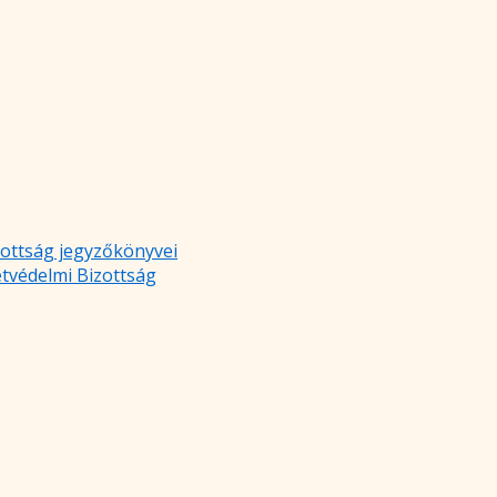
zottság jegyzőkönyvei
etvédelmi Bizottság