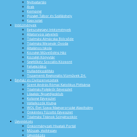
Nyitvatartás
Árak
Kemping
Ifjúsági Tábor és Szálláshely
Kapcsolat
Intézmények
Egészségügyi Intézmények
Állatorvosi ügyeleti
Tóalmási Almácska Bölcsőde
Tóalmási Mesevár Óvoda
Általános Iskola
Községi Művelődési Ház
Községi Könyvtár
Segítőkéz Szociális Központ
Falugazdász
Hulladékszállítás
Tiszamenti Regionális Vízművek Zrt.
Egyház és Civilszervezetek
Szent András Római Katolikus Plébánia
Tóalmás Polgárőr Egyesület
Lilaakác Nyugdíjasklub
Kolping Egyesület
Vállalkozók Klubja
WOL Élet Szava Magyarország Alapítvány
Önkéntes Tűzoltó Egyesület
Tóalmási Titánok Színjátszókör
Ügyintézés
Önkormányzati Hivatali Portál
Műszak, építésügy
Ügyintézés