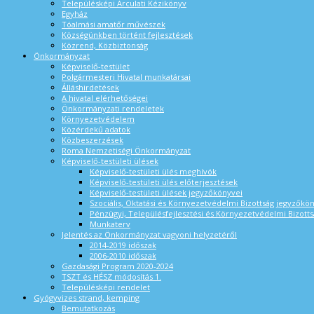
Településképi Arculati Kézikönyv
Egyház
Tóalmási amatőr művészek
Községünkben történt fejlesztések
Közrend, Közbiztonság
Önkormányzat
Képviselő-testület
Polgármesteri Hivatal munkatársai
Álláshirdetések
A hivatal elérhetőségei
Önkormányzati rendeletek
Környezetvédelem
Közérdekű adatok
Közbeszerzések
Roma Nemzetiségi Önkormányzat
Képviselő-testületi ülések
Képviselő-testületi ülés meghívók
Képviselő-testületi ülés előterjesztések
Képviselő-testületi ülések jegyzőkönyvei
Szociális, Oktatási és Környezetvédelmi Bizottság jegyzőkö
Pénzügyi, Településfejlesztési és Környezetvédelmi Bizotts
Munkaterv
Jelentés az Önkormányzat vagyoni helyzetéről
2014-2019 időszak
2006-2010 időszak
Gazdasági Program 2020-2024
TSZT és HÉSZ módosítás 1.
Településképi rendelet
Gyógyvizes strand, kemping
Bemutatkozás