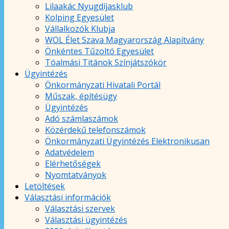
Lilaakác Nyugdíjasklub
Kolping Egyesület
Vállalkozók Klubja
WOL Élet Szava Magyarország Alapítvány
Önkéntes Tűzoltó Egyesület
Tóalmási Titánok Színjátszókör
Ügyintézés
Önkormányzati Hivatali Portál
Műszak, építésügy
Ügyintézés
Adó számlaszámok
Közérdekű telefonszámok
Önkormányzati Ügyintézés Elektronikusan
Adatvédelem
Elérhetőségek
Nyomtatványok
Letöltések
Választási információk
Választási szervek
Választási ügyintézés