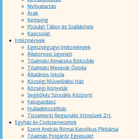
Nyitvatartás
Árak
Kemping
Ifjúsági Tábor és Szálláshely
Kapcsolat
Intézmények
Egészségügyi Intézmények
Állatorvosi ügyeleti
Tóalmási Almácska Bölcsőde
Tóalmási Mesevár Óvoda
Általános Iskola
Községi Művelődési Ház
Községi Könyvtár
Segítőkéz Szociális Központ
Falugazdász
Hulladékszállítás
Tiszamenti Regionális Vízművek Zrt.
Egyház és Civilszervezetek
Szent András Római Katolikus Plébánia
Tóalmás Polgárőr Egyesület