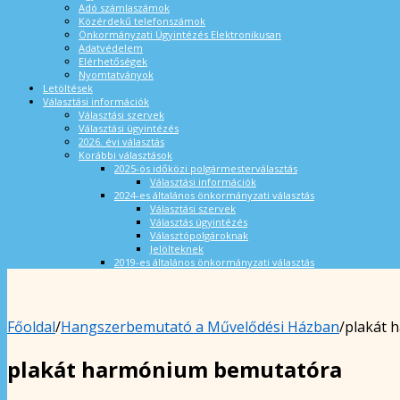
Adó számlaszámok
Közérdekű telefonszámok
Önkormányzati Ügyintézés Elektronikusan
Adatvédelem
Elérhetőségek
Nyomtatványok
Letöltések
Választási információk
Választási szervek
Választási ügyintézés
2026. évi választás
Korábbi választások
2025-ös időközi polgármesterválasztás
Választási információk
2024-es általános önkormányzati választás
Választási szervek
Választás ügyintézés
Választópolgároknak
Jelölteknek
2019-es általános önkormányzati választás
Főoldal
/
Hangszerbemutató a Művelődési Házban
/
plakát 
plakát harmónium bemutatóra