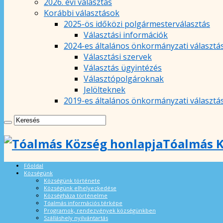
2026. évi választás
Korábbi választások
2025-ös időközi polgármesterválasztás
Választási információk
2024-es általános önkormányzati választá
Választási szervek
Választás ügyintézés
Választópolgároknak
Jelölteknek
2019-es általános önkormányzati választá
Tóalmás K
Főoldal
Községünk
Községünk története
Községünk elhelyezkedése
Községháza történelme
Tóalmás információs térképe
Programok, rendezvények községünkben
Szálláshely nyilvántartás