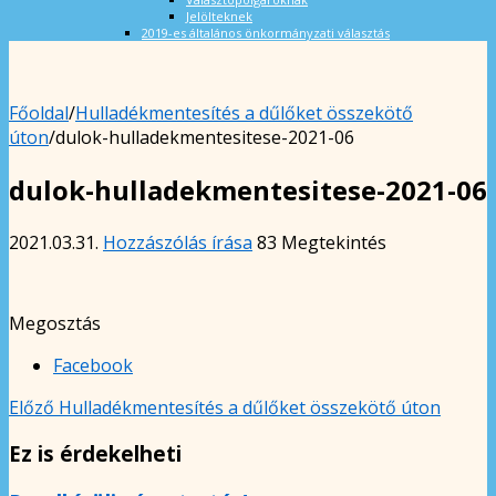
Jelölteknek
2019-es általános önkormányzati választás
Főoldal
/
Hulladékmentesítés a dűlőket összekötő
úton
/
dulok-hulladekmentesitese-2021-06
dulok-hulladekmentesitese-2021-06
2021.03.31.
Hozzászólás írása
83 Megtekintés
Megosztás
Facebook
Előző
Hulladékmentesítés a dűlőket összekötő úton
Ez is érdekelheti