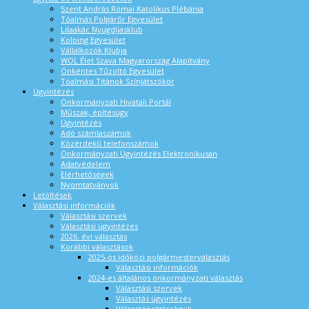
Szent András Római Katolikus Plébánia
Tóalmás Polgárőr Egyesület
Lilaakác Nyugdíjasklub
Kolping Egyesület
Vállalkozók Klubja
WOL Élet Szava Magyarország Alapítvány
Önkéntes Tűzoltó Egyesület
Tóalmási Titánok Színjátszókör
Ügyintézés
Önkormányzati Hivatali Portál
Műszak, építésügy
Ügyintézés
Adó számlaszámok
Közérdekű telefonszámok
Önkormányzati Ügyintézés Elektronikusan
Adatvédelem
Elérhetőségek
Nyomtatványok
Letöltések
Választási információk
Választási szervek
Választási ügyintézés
2026. évi választás
Korábbi választások
2025-ös időközi polgármesterválasztás
Választási információk
2024-es általános önkormányzati választás
Választási szervek
Választás ügyintézés
Választópolgároknak