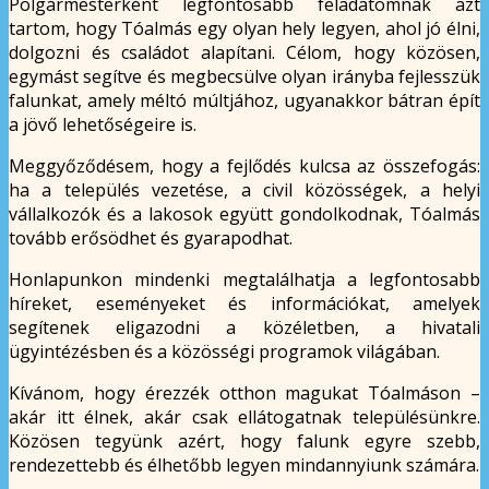
Polgármesterként legfontosabb feladatomnak azt
tartom, hogy Tóalmás egy olyan hely legyen, ahol jó élni,
dolgozni és családot alapítani. Célom, hogy közösen,
egymást segítve és megbecsülve olyan irányba fejlesszük
falunkat, amely méltó múltjához, ugyanakkor bátran épít
a jövő lehetőségeire is.
Meggyőződésem, hogy a fejlődés kulcsa az összefogás:
ha a település vezetése, a civil közösségek, a helyi
vállalkozók és a lakosok együtt gondolkodnak, Tóalmás
tovább erősödhet és gyarapodhat.
Honlapunkon mindenki megtalálhatja a legfontosabb
híreket, eseményeket és információkat, amelyek
segítenek eligazodni a közéletben, a hivatali
ügyintézésben és a közösségi programok világában.
Kívánom, hogy érezzék otthon magukat Tóalmáson –
akár itt élnek, akár csak ellátogatnak településünkre.
Közösen tegyünk azért, hogy falunk egyre szebb,
rendezettebb és élhetőbb legyen mindannyiunk számára.