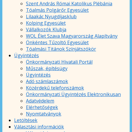
Szent András Római Katolikus Plébánia
Tóalmás Polgárőr Egyesület
Lilaakác Nyugdíjasklub
Kolping Egyesület
Vállalkozók Klubja
WOL Élet Szava Magyarország Alapítvány
Önkéntes Tűzoltó Egyesület
Tóalmási Titánok Színjátszókör
Ügyintézés
Önkormányzati Hivatali Portál
Műszak, építésügy
Ügyintézés
Adó számlaszámok
Közérdekű telefonszámok
Önkormányzati Ügyintézés Elektronikusan
Adatvédelem
Elérhetőségek
Nyomtatványok
Letöltések
Választási információk