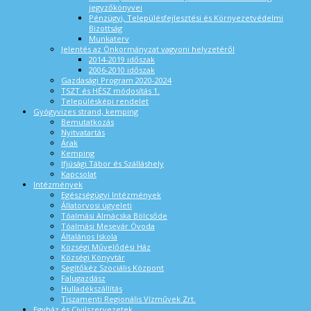
jegyzőkönyvei
Pénzügyi, Településfejlesztési és Környezetvédelmi
Bizottság
Munkaterv
Jelentés az Önkormányzat vagyoni helyzetéről
2014-2019 időszak
2006-2010 időszak
Gazdasági Program 2020-2024
TSZT és HÉSZ módosítás 1.
Településképi rendelet
Gyógyvizes strand, kemping
Bemutatkozás
Nyitvatartás
Árak
Kemping
Ifjúsági Tábor és Szálláshely
Kapcsolat
Intézmények
Egészségügyi Intézmények
Állatorvosi ügyeleti
Tóalmási Almácska Bölcsőde
Tóalmási Mesevár Óvoda
Általános Iskola
Községi Művelődési Ház
Községi Könyvtár
Segítőkéz Szociális Központ
Falugazdász
Hulladékszállítás
Tiszamenti Regionális Vízművek Zrt.
Egyház és Civilszervezetek