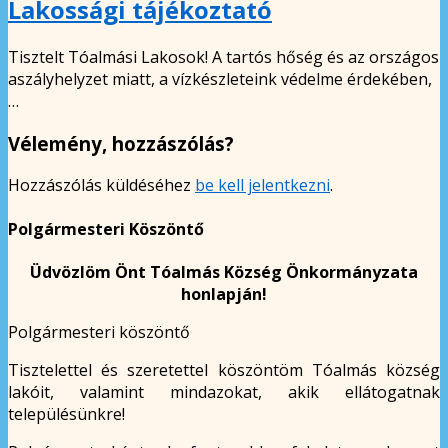
Lakossági tájékoztató
Tisztelt Tóalmási Lakosok! A tartós hőség és az országos
aszályhelyzet miatt, a vízkészleteink védelme érdekében,
…
Vélemény, hozzászólás?
Hozzászólás küldéséhez
be kell jelentkezni
.
Polgármesteri Köszöntő
Üdvözlöm Önt Tóalmás Község Önkormányzata
honlapján!
Polgármesteri köszöntő
Tisztelettel és szeretettel köszöntöm Tóalmás község
lakóit, valamint mindazokat, akik ellátogatnak
településünkre!