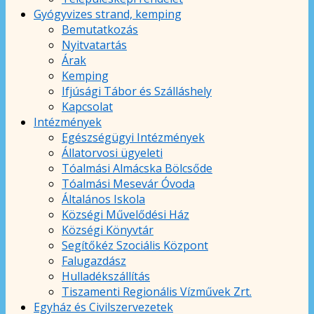
Gyógyvizes strand, kemping
Bemutatkozás
Nyitvatartás
Árak
Kemping
Ifjúsági Tábor és Szálláshely
Kapcsolat
Intézmények
Egészségügyi Intézmények
Állatorvosi ügyeleti
Tóalmási Almácska Bölcsőde
Tóalmási Mesevár Óvoda
Általános Iskola
Községi Művelődési Ház
Községi Könyvtár
Segítőkéz Szociális Központ
Falugazdász
Hulladékszállítás
Tiszamenti Regionális Vízművek Zrt.
Egyház és Civilszervezetek