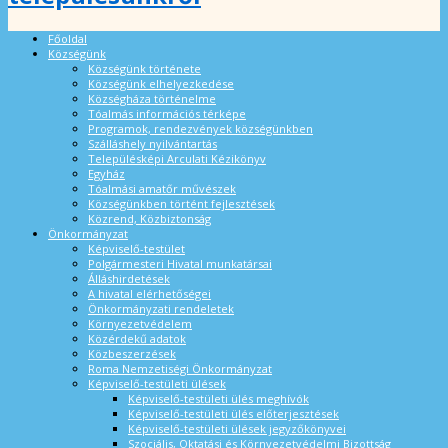
Főoldal
Községünk
Községünk története
Községünk elhelyezkedése
Községháza történelme
Tóalmás információs térképe
Programok, rendezvények községünkben
Szálláshely nyilvántartás
Településképi Arculati Kézikönyv
Egyház
Tóalmási amatőr művészek
Községünkben történt fejlesztések
Közrend, Közbiztonság
Önkormányzat
Képviselő-testület
Polgármesteri Hivatal munkatársai
Álláshirdetések
A hivatal elérhetőségei
Önkormányzati rendeletek
Környezetvédelem
Közérdekű adatok
Közbeszerzések
Roma Nemzetiségi Önkormányzat
Képviselő-testületi ülések
Képviselő-testületi ülés meghívók
Képviselő-testületi ülés előterjesztések
Képviselő-testületi ülések jegyzőkönyvei
Szociális, Oktatási és Környezetvédelmi Bizottság