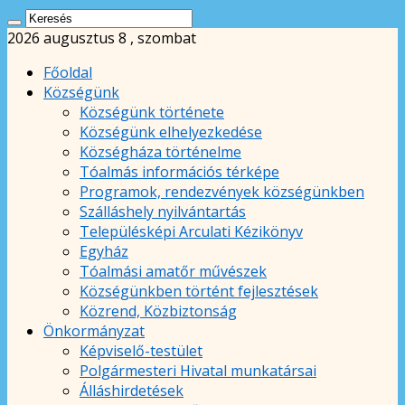
2026 augusztus 8 , szombat
Főoldal
Községünk
Községünk története
Községünk elhelyezkedése
Községháza történelme
Tóalmás információs térképe
Programok, rendezvények községünkben
Szálláshely nyilvántartás
Településképi Arculati Kézikönyv
Egyház
Tóalmási amatőr művészek
Községünkben történt fejlesztések
Közrend, Közbiztonság
Önkormányzat
Képviselő-testület
Polgármesteri Hivatal munkatársai
Álláshirdetések