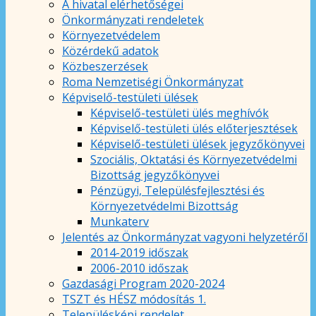
A hivatal elérhetőségei
Önkormányzati rendeletek
Környezetvédelem
Közérdekű adatok
Közbeszerzések
Roma Nemzetiségi Önkormányzat
Képviselő-testületi ülések
Képviselő-testületi ülés meghívók
Képviselő-testületi ülés előterjesztések
Képviselő-testületi ülések jegyzőkönyvei
Szociális, Oktatási és Környezetvédelmi
Bizottság jegyzőkönyvei
Pénzügyi, Településfejlesztési és
Környezetvédelmi Bizottság
Munkaterv
Jelentés az Önkormányzat vagyoni helyzetéről
2014-2019 időszak
2006-2010 időszak
Gazdasági Program 2020-2024
TSZT és HÉSZ módosítás 1.
Településképi rendelet