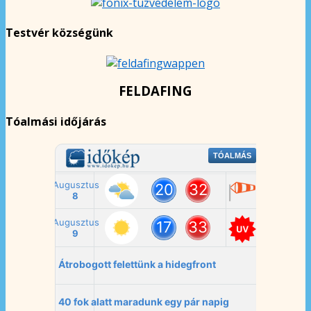
Testvér községünk
FELDAFING
Tóalmási időjárás