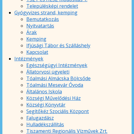
Településképi rendelet
Gyógyvizes strand, kemping
Bemutatkozás
Nyitvatartás
Árak
Kemping
Ifjúsági Tábor és Szálláshely
Kapcsolat
Intézmények
Egészségügyi Intézmények
Állatorvosi ügyeleti
Tóalmási Almácska Bölcsőde
Tóalmási Mesevár Óvoda
Általános Iskola
Községi Művelődési Ház
Községi Könyvtár
Segítőkéz Szociális Központ
Falugazdász
Hulladékszállítás
Tiszamenti Regionális Vízművek Zrt.