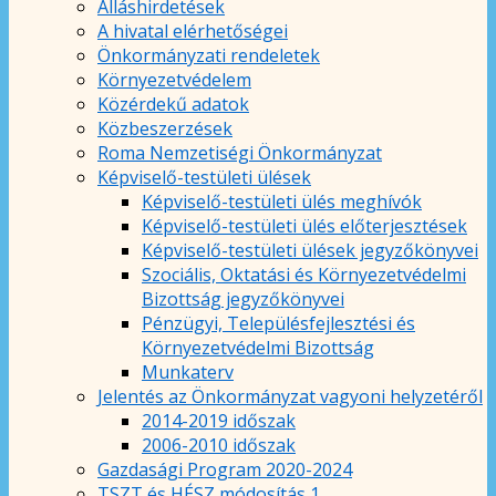
Álláshirdetések
A hivatal elérhetőségei
Önkormányzati rendeletek
Környezetvédelem
Közérdekű adatok
Közbeszerzések
Roma Nemzetiségi Önkormányzat
Képviselő-testületi ülések
Képviselő-testületi ülés meghívók
Képviselő-testületi ülés előterjesztések
Képviselő-testületi ülések jegyzőkönyvei
Szociális, Oktatási és Környezetvédelmi
Bizottság jegyzőkönyvei
Pénzügyi, Településfejlesztési és
Környezetvédelmi Bizottság
Munkaterv
Jelentés az Önkormányzat vagyoni helyzetéről
2014-2019 időszak
2006-2010 időszak
Gazdasági Program 2020-2024
TSZT és HÉSZ módosítás 1.