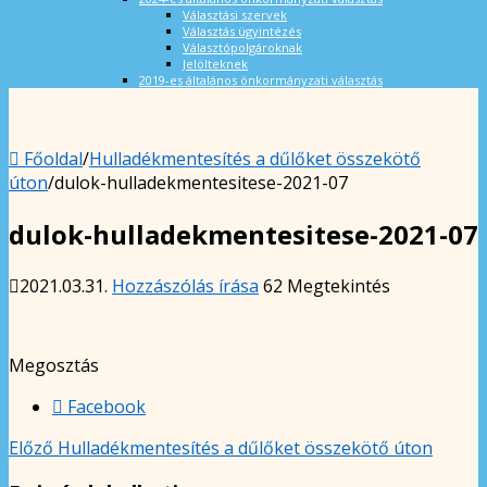
Választási szervek
Választás ügyintézés
Választópolgároknak
Jelölteknek
2019-es általános önkormányzati választás
Főoldal
/
Hulladékmentesítés a dűlőket összekötő
úton
/
dulok-hulladekmentesitese-2021-07
dulok-hulladekmentesitese-2021-07
2021.03.31.
Hozzászólás írása
62 Megtekintés
Megosztás
Facebook
Előző
Hulladékmentesítés a dűlőket összekötő úton