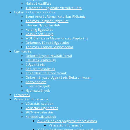
Hulladékszállítás
Tiszamenti Regionális Vízművek Zrt.
Egyház és Civilszervezetek
Szent András Római Katolikus Plébánia
Tóalmás Polgárőr Egyesület
Lilaakác Nyugdíjasklub
Kolping Egyesület
Vállalkozók Klubja
WOL Élet Szava Magyarország Alapítvány
Önkéntes Tűzoltó Egyesület
Tóalmási Titánok Színjátszókör
Ügyintézés
Önkormányzati Hivatali Portál
Műszak, építésügy
Ügyintézés
Adó számlaszámok
Közérdekű telefonszámok
Önkormányzati Ügyintézés Elektronikusan
Adatvédelem
Elérhetőségek
Nyomtatványok
Letöltések
Választási információk
Választási szervek
Választási ügyintézés
2026. évi választás
Korábbi választások
2025-ös időközi polgármesterválasztás
Választási információk
2024-es általános önkormányzati választás