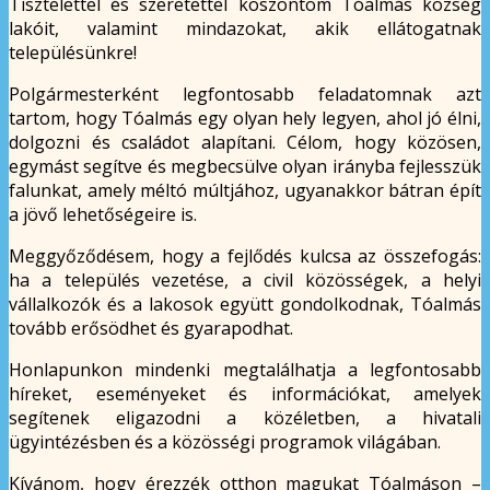
Tisztelettel és szeretettel köszöntöm Tóalmás község
lakóit, valamint mindazokat, akik ellátogatnak
településünkre!
Polgármesterként legfontosabb feladatomnak azt
tartom, hogy Tóalmás egy olyan hely legyen, ahol jó élni,
dolgozni és családot alapítani. Célom, hogy közösen,
egymást segítve és megbecsülve olyan irányba fejlesszük
falunkat, amely méltó múltjához, ugyanakkor bátran épít
a jövő lehetőségeire is.
Meggyőződésem, hogy a fejlődés kulcsa az összefogás:
ha a település vezetése, a civil közösségek, a helyi
vállalkozók és a lakosok együtt gondolkodnak, Tóalmás
tovább erősödhet és gyarapodhat.
Honlapunkon mindenki megtalálhatja a legfontosabb
híreket, eseményeket és információkat, amelyek
segítenek eligazodni a közéletben, a hivatali
ügyintézésben és a közösségi programok világában.
Kívánom, hogy érezzék otthon magukat Tóalmáson –