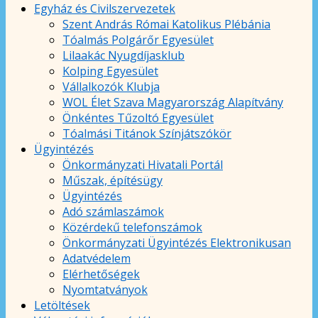
Egyház és Civilszervezetek
Szent András Római Katolikus Plébánia
Tóalmás Polgárőr Egyesület
Lilaakác Nyugdíjasklub
Kolping Egyesület
Vállalkozók Klubja
WOL Élet Szava Magyarország Alapítvány
Önkéntes Tűzoltó Egyesület
Tóalmási Titánok Színjátszókör
Ügyintézés
Önkormányzati Hivatali Portál
Műszak, építésügy
Ügyintézés
Adó számlaszámok
Közérdekű telefonszámok
Önkormányzati Ügyintézés Elektronikusan
Adatvédelem
Elérhetőségek
Nyomtatványok
Letöltések