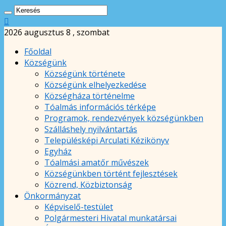
2026 augusztus 8 , szombat
Főoldal
Községünk
Községünk története
Községünk elhelyezkedése
Községháza történelme
Tóalmás információs térképe
Programok, rendezvények községünkben
Szálláshely nyilvántartás
Településképi Arculati Kézikönyv
Egyház
Tóalmási amatőr művészek
Községünkben történt fejlesztések
Közrend, Közbiztonság
Önkormányzat
Képviselő-testület
Polgármesteri Hivatal munkatársai