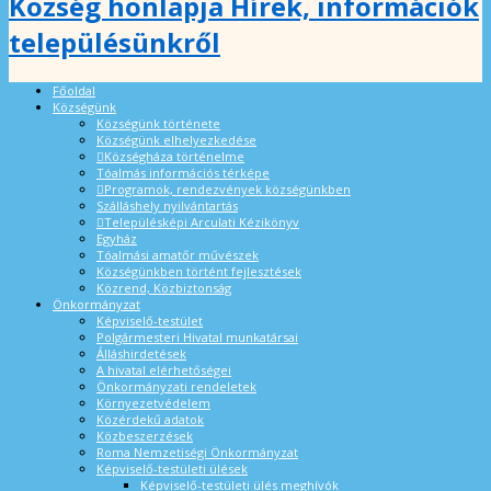
Község honlapja Hírek, információk
településünkről
Főoldal
Községünk
Községünk története
Községünk elhelyezkedése
Községháza történelme
Tóalmás információs térképe
Programok, rendezvények községünkben
Szálláshely nyilvántartás
Településképi Arculati Kézikönyv
Egyház
Tóalmási amatőr művészek
Községünkben történt fejlesztések
Közrend, Közbiztonság
Önkormányzat
Képviselő-testület
Polgármesteri Hivatal munkatársai
Álláshirdetések
A hivatal elérhetőségei
Önkormányzati rendeletek
Környezetvédelem
Közérdekű adatok
Közbeszerzések
Roma Nemzetiségi Önkormányzat
Képviselő-testületi ülések
Képviselő-testületi ülés meghívók