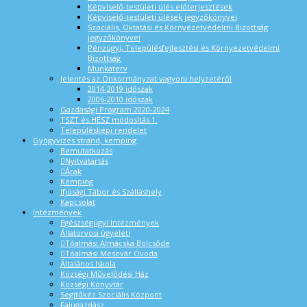
Képviselő-testületi ülés előterjesztések
Képviselő-testületi ülések jegyzőkönyvei
Szociális, Oktatási és Környezetvédelmi Bizottság
jegyzőkönyvei
Pénzügyi, Településfejlesztési és Környezetvédelmi
Bizottság
Munkaterv
Jelentés az Önkormányzat vagyoni helyzetéről
2014-2019 időszak
2006-2010 időszak
Gazdasági Program 2020-2024
TSZT és HÉSZ módosítás 1.
Településképi rendelet
Gyógyvizes strand, kemping
Bemutatkozás
Nyitvatartás
Árak
Kemping
Ifjúsági Tábor és Szálláshely
Kapcsolat
Intézmények
Egészségügyi Intézmények
Állatorvosi ügyeleti
Tóalmási Almácska Bölcsőde
Tóalmási Mesevár Óvoda
Általános Iskola
Községi Művelődési Ház
Községi Könyvtár
Segítőkéz Szociális Központ
Falugazdász