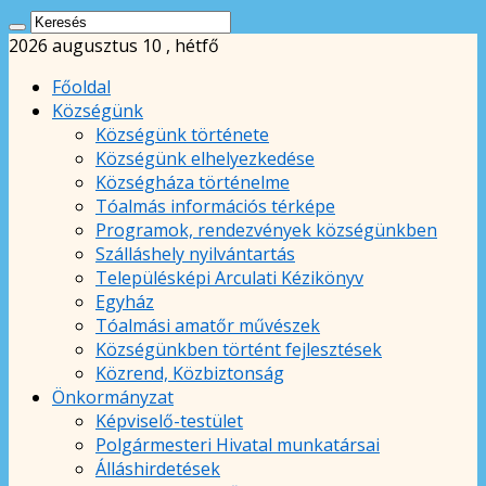
2026 augusztus 10 , hétfő
Főoldal
Községünk
Községünk története
Községünk elhelyezkedése
Községháza történelme
Tóalmás információs térképe
Programok, rendezvények községünkben
Szálláshely nyilvántartás
Településképi Arculati Kézikönyv
Egyház
Tóalmási amatőr művészek
Községünkben történt fejlesztések
Közrend, Közbiztonság
Önkormányzat
Képviselő-testület
Polgármesteri Hivatal munkatársai
Álláshirdetések