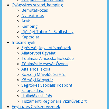
Gyógyvizes strand, kemping
Bemutatkozás
Nyitvatartás
Árak
Kemping
Ifjúsági Tábor és Szálláshely
Kapcsolat
Intézmények
Egészségügyi Intézmények
Állatorvosi ügyeleti
Tóalmási Almácska Bölcsőde
Tóalmási Mesevár Óvoda
Általános Iskola
Községi Művelődési Ház
Községi Könyvtár
Segítőkéz Szociális Központ
Falugazdász
Hulladékszállítás
Tiszamenti Regionális Vízművek Zrt.
Egyház és Civilszervezetek