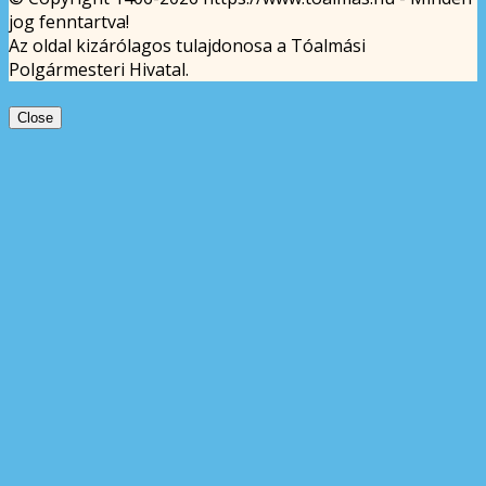
jog fenntartva!
Az oldal kizárólagos tulajdonosa a Tóalmási
Polgármesteri Hivatal.
Close