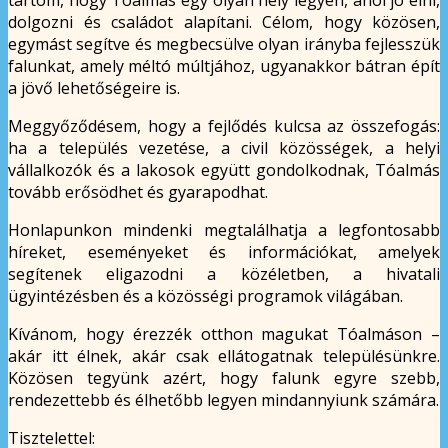
dolgozni és családot alapítani. Célom, hogy közösen,
egymást segítve és megbecsülve olyan irányba fejlesszük
falunkat, amely méltó múltjához, ugyanakkor bátran épít
a jövő lehetőségeire is.
Meggyőződésem, hogy a fejlődés kulcsa az összefogás:
ha a település vezetése, a civil közösségek, a helyi
vállalkozók és a lakosok együtt gondolkodnak, Tóalmás
tovább erősödhet és gyarapodhat.
Honlapunkon mindenki megtalálhatja a legfontosabb
híreket, eseményeket és információkat, amelyek
segítenek eligazodni a közéletben, a hivatali
ügyintézésben és a közösségi programok világában.
Kívánom, hogy érezzék otthon magukat Tóalmáson –
akár itt élnek, akár csak ellátogatnak településünkre.
Közösen tegyünk azért, hogy falunk egyre szebb,
rendezettebb és élhetőbb legyen mindannyiunk számára.
Tisztelettel: