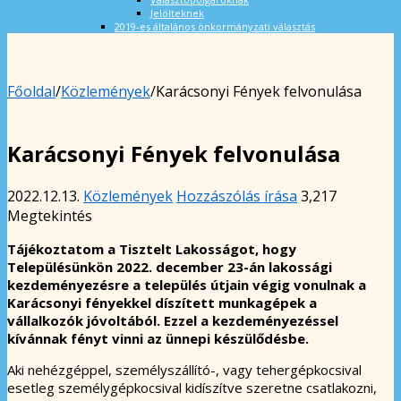
Jelölteknek
2019-es általános önkormányzati választás
Főoldal
/
Közlemények
/
Karácsonyi Fények felvonulása
Karácsonyi Fények felvonulása
2022.12.13.
Közlemények
Hozzászólás írása
3,217
Megtekintés
Tájékoztatom a Tisztelt Lakosságot, hogy
Településünkön 2022. december 23-án lakossági
kezdeményezésre a település útjain végig vonulnak a
Karácsonyi fényekkel díszített munkagépek a
vállalkozók jóvoltából. Ezzel a kezdeményezéssel
kívánnak fényt vinni az ünnepi készülődésbe.
Aki nehézgéppel, személyszállító-, vagy tehergépkocsival
esetleg személygépkocsival kidíszítve szeretne csatlakozni,