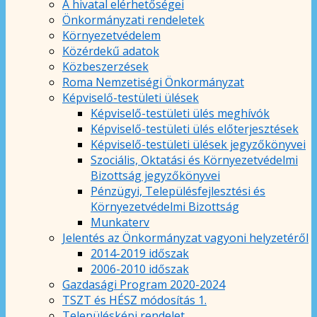
A hivatal elérhetőségei
Önkormányzati rendeletek
Környezetvédelem
Közérdekű adatok
Közbeszerzések
Roma Nemzetiségi Önkormányzat
Képviselő-testületi ülések
Képviselő-testületi ülés meghívók
Képviselő-testületi ülés előterjesztések
Képviselő-testületi ülések jegyzőkönyvei
Szociális, Oktatási és Környezetvédelmi
Bizottság jegyzőkönyvei
Pénzügyi, Településfejlesztési és
Környezetvédelmi Bizottság
Munkaterv
Jelentés az Önkormányzat vagyoni helyzetéről
2014-2019 időszak
2006-2010 időszak
Gazdasági Program 2020-2024
TSZT és HÉSZ módosítás 1.
Településképi rendelet