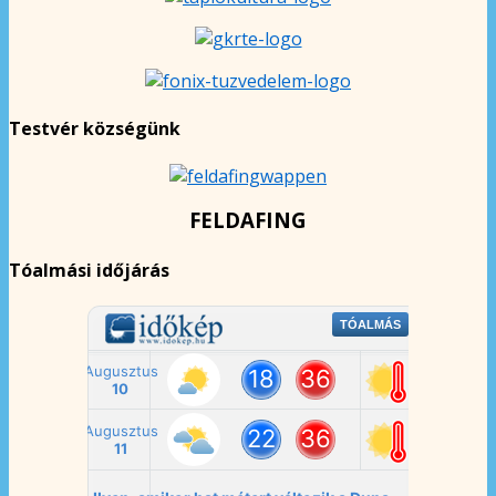
Testvér községünk
FELDAFING
Tóalmási időjárás