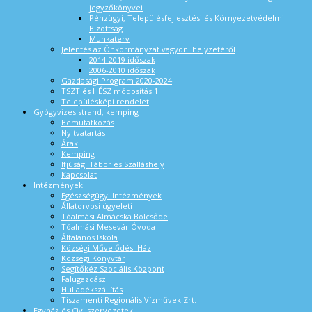
jegyzőkönyvei
Pénzügyi, Településfejlesztési és Környezetvédelmi
Bizottság
Munkaterv
Jelentés az Önkormányzat vagyoni helyzetéről
2014-2019 időszak
2006-2010 időszak
Gazdasági Program 2020-2024
TSZT és HÉSZ módosítás 1.
Településképi rendelet
Gyógyvizes strand, kemping
Bemutatkozás
Nyitvatartás
Árak
Kemping
Ifjúsági Tábor és Szálláshely
Kapcsolat
Intézmények
Egészségügyi Intézmények
Állatorvosi ügyeleti
Tóalmási Almácska Bölcsőde
Tóalmási Mesevár Óvoda
Általános Iskola
Községi Művelődési Ház
Községi Könyvtár
Segítőkéz Szociális Központ
Falugazdász
Hulladékszállítás
Tiszamenti Regionális Vízművek Zrt.
Egyház és Civilszervezetek