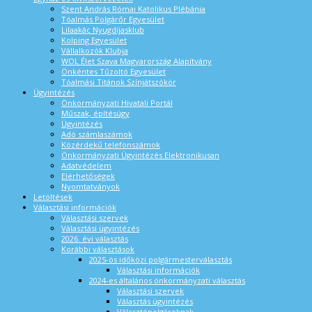
Szent András Római Katolikus Plébánia
Tóalmás Polgárőr Egyesület
Lilaakác Nyugdíjasklub
Kolping Egyesület
Vállalkozók Klubja
WOL Élet Szava Magyarország Alapítvány
Önkéntes Tűzoltó Egyesület
Tóalmási Titánok Színjátszókör
Ügyintézés
Önkormányzati Hivatali Portál
Műszak, építésügy
Ügyintézés
Adó számlaszámok
Közérdekű telefonszámok
Önkormányzati Ügyintézés Elektronikusan
Adatvédelem
Elérhetőségek
Nyomtatványok
Letöltések
Választási információk
Választási szervek
Választási ügyintézés
2026. évi választás
Korábbi választások
2025-ös időközi polgármesterválasztás
Választási információk
2024-es általános önkormányzati választás
Választási szervek
Választás ügyintézés
Választópolgároknak