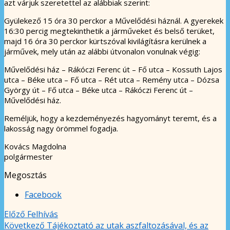
azt várjuk szeretettel az alábbiak szerint:
Gyülekező 15 óra 30 perckor a Művelődési háznál. A gyerekek
16:30 percig megtekinthetik a járműveket és belső terüket,
majd 16 óra 30 perckor kürtszóval kivilágításra kerülnek a
járművek, mely után az alábbi útvonalon vonulnak végig:
Művelődési ház – Rákóczi Ferenc út – Fő utca – Kossuth Lajos
utca – Béke utca – Fő utca – Rét utca – Remény utca – Dózsa
György út – Fő utca – Béke utca – Rákóczi Ferenc út –
Művelődési ház.
Reméljük, hogy a kezdeményezés hagyományt teremt, és a
lakosság nagy örömmel fogadja.
Kovács Magdolna
polgármester
Megosztás
Facebook
Előző
Felhívás
Következő
Tájékoztató az utak aszfaltozásával, és az