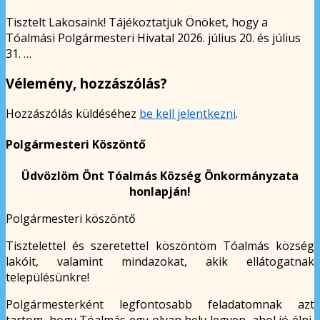
Tisztelt Lakosaink! Tájékoztatjuk Önöket, hogy a
Tóalmási Polgármesteri Hivatal 2026. július 20. és július
31. …
Vélemény, hozzászólás?
Hozzászólás küldéséhez
be kell jelentkezni
.
Polgármesteri Köszöntő
Üdvözlöm Önt Tóalmás Község Önkormányzata
honlapján!
Polgármesteri köszöntő
Tisztelettel és szeretettel köszöntöm Tóalmás község
lakóit, valamint mindazokat, akik ellátogatnak
településünkre!
Polgármesterként legfontosabb feladatomnak azt
tartom, hogy Tóalmás egy olyan hely legyen, ahol jó élni,