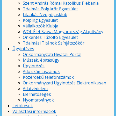
Szent András Római Katolikus Plébánia
Tóalmás Polgárőr Egyesület
Lilaakác Nyugdíjasklub
Kolping Egyesület
Vállalkozók Klubja
WOL Élet Szava Magyarország Alapítvány
Önkéntes Tűzoltó Egyesület
Tóalmási Titánok Színjátszókör
Ügyintézés
Önkormányzati Hivatali Portál
Műszak, építésügy
Ügyintézés
Adó számlaszámok
Közérdekű telefonszámok
Önkormányzati Ügyintézés Elektronikusan
Adatvédelem
Elérhetőségek
Nyomtatványok
Letöltések
Választási információk