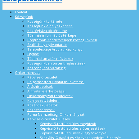
Főoldal
Községünk
Községünk története
Községünk elhelyezkedése
Községháza történelme
Tóalmás információs térképe
Programok, rendezvények községünkben
Szálláshely nyilvántartás
Településképi Arculati Kézikönyv
Egyház
Tóalmási amatőr művészek
Községünkben történt fejlesztések
Közrend, Közbiztonság
Önkormányzat
Képviselő-testület
Polgármesteri Hivatal munkatársai
Álláshirdetések
A hivatal elérhetőségei
Önkormányzati rendeletek
Környezetvédelem
Közérdekű adatok
Közbeszerzések
Roma Nemzetiségi Önkormányzat
Képviselő-testületi ülések
Képviselő-testületi ülés meghívók
Képviselő-testületi ülés előterjesztések
Képviselő-testületi ülések jegyzőkönyvei
Szociális, Oktatási és Környezetvédelmi Bizottság