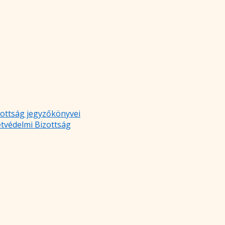
zottság jegyzőkönyvei
etvédelmi Bizottság