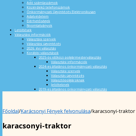
Adó számlaszámok
Közérdekű telefonszámok
Önkormányzati Ügyintézés Elektronikusan
Adatvédelem
Elérhetőségek
Nyomtatványok
Letöltések
Választási információk
Választási szervek
Választási ügyintézés
2026. évi választás
Korábbi választások
2025-ös időközi polgármesterválasztás
Választási információk
2024-es általános önkormányzati választás
Választási szervek
Választás ügyintézés
Választópolgároknak
Jelölteknek
2019-es általános önkormányzati választás
Főoldal
/
Karácsonyi Fények felvonulása
/
karacsonyi-traktor
karacsonyi-traktor