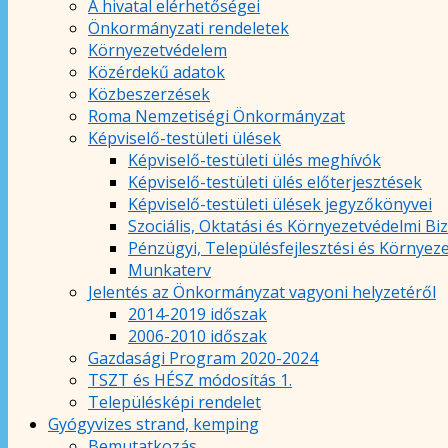
A hivatal elérhetőségei
Önkormányzati rendeletek
Környezetvédelem
Közérdekű adatok
Közbeszerzések
Roma Nemzetiségi Önkormányzat
Képviselő-testületi ülések
Képviselő-testületi ülés meghívók
Képviselő-testületi ülés előterjesztések
Képviselő-testületi ülések jegyzőkönyvei
Szociális, Oktatási és Környezetvédelmi Bi
Pénzügyi, Településfejlesztési és Környez
Munkaterv
Jelentés az Önkormányzat vagyoni helyzetéről
2014-2019 időszak
2006-2010 időszak
Gazdasági Program 2020-2024
TSZT és HÉSZ módosítás 1.
Településképi rendelet
Gyógyvizes strand, kemping
Bemutatkozás