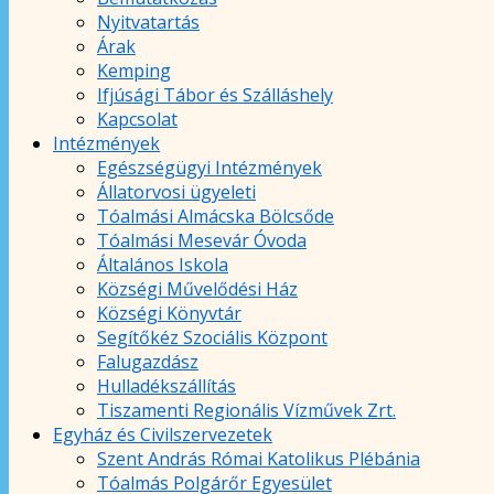
Nyitvatartás
Árak
Kemping
Ifjúsági Tábor és Szálláshely
Kapcsolat
Intézmények
Egészségügyi Intézmények
Állatorvosi ügyeleti
Tóalmási Almácska Bölcsőde
Tóalmási Mesevár Óvoda
Általános Iskola
Községi Művelődési Ház
Községi Könyvtár
Segítőkéz Szociális Központ
Falugazdász
Hulladékszállítás
Tiszamenti Regionális Vízművek Zrt.
Egyház és Civilszervezetek
Szent András Római Katolikus Plébánia
Tóalmás Polgárőr Egyesület