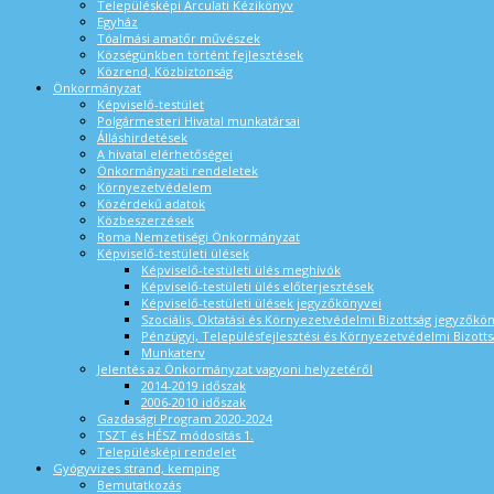
Településképi Arculati Kézikönyv
Egyház
Tóalmási amatőr művészek
Községünkben történt fejlesztések
Közrend, Közbiztonság
Önkormányzat
Képviselő-testület
Polgármesteri Hivatal munkatársai
Álláshirdetések
A hivatal elérhetőségei
Önkormányzati rendeletek
Környezetvédelem
Közérdekű adatok
Közbeszerzések
Roma Nemzetiségi Önkormányzat
Képviselő-testületi ülések
Képviselő-testületi ülés meghívók
Képviselő-testületi ülés előterjesztések
Képviselő-testületi ülések jegyzőkönyvei
Szociális, Oktatási és Környezetvédelmi Bizottság jegyzőkö
Pénzügyi, Településfejlesztési és Környezetvédelmi Bizotts
Munkaterv
Jelentés az Önkormányzat vagyoni helyzetéről
2014-2019 időszak
2006-2010 időszak
Gazdasági Program 2020-2024
TSZT és HÉSZ módosítás 1.
Településképi rendelet
Gyógyvizes strand, kemping
Bemutatkozás