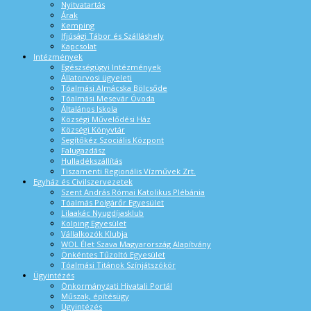
Nyitvatartás
Árak
Kemping
Ifjúsági Tábor és Szálláshely
Kapcsolat
Intézmények
Egészségügyi Intézmények
Állatorvosi ügyeleti
Tóalmási Almácska Bölcsőde
Tóalmási Mesevár Óvoda
Általános Iskola
Községi Művelődési Ház
Községi Könyvtár
Segítőkéz Szociális Központ
Falugazdász
Hulladékszállítás
Tiszamenti Regionális Vízművek Zrt.
Egyház és Civilszervezetek
Szent András Római Katolikus Plébánia
Tóalmás Polgárőr Egyesület
Lilaakác Nyugdíjasklub
Kolping Egyesület
Vállalkozók Klubja
WOL Élet Szava Magyarország Alapítvány
Önkéntes Tűzoltó Egyesület
Tóalmási Titánok Színjátszókör
Ügyintézés
Önkormányzati Hivatali Portál
Műszak, építésügy
Ügyintézés