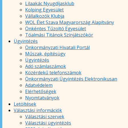
Lilaakác Nyugdíjasklub
Kolping Egyesület
Vállalkozók Klubja
WOL Élet Szava Magyarország Alapítvány
Önkéntes Tűzoltó Egyesület
Tóalmási Titánok Színjátszókör
Ügyintézés
Önkormányzati Hivatali Portál
Műszak, építésügy
Ügyintézés
Adó számlaszámok
Közérdekű telefonszámok
Önkormányzati Ügyintézés Elektronikusan
Adatvédelem
Elérhetőségek
Nyomtatványok
Letöltések
Választási információk
Választási szervek
Választási ügyintézés