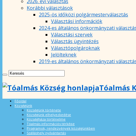
2026. évi választás
Korábbi választások
2025-ös időközi polgármesterválasztás
Választási információk
2024-es általános önkormányzati választá
Választási szervek
Választás ügyintézés
Választópolgároknak
Jelölteknek
2019-es általános önkormányzati választá
Tóalmás K
Főoldal
Községünk
Községünk története
Községünk elhelyezkedése
Községháza történelme
Tóalmás információs térképe
Programok, rendezvények községünkben
Szálláshely nyilvántartás