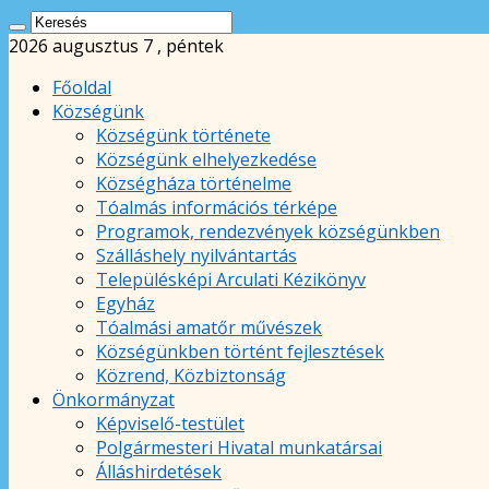
2026 augusztus 7 , péntek
Főoldal
Községünk
Községünk története
Községünk elhelyezkedése
Községháza történelme
Tóalmás információs térképe
Programok, rendezvények községünkben
Szálláshely nyilvántartás
Településképi Arculati Kézikönyv
Egyház
Tóalmási amatőr művészek
Községünkben történt fejlesztések
Közrend, Közbiztonság
Önkormányzat
Képviselő-testület
Polgármesteri Hivatal munkatársai
Álláshirdetések