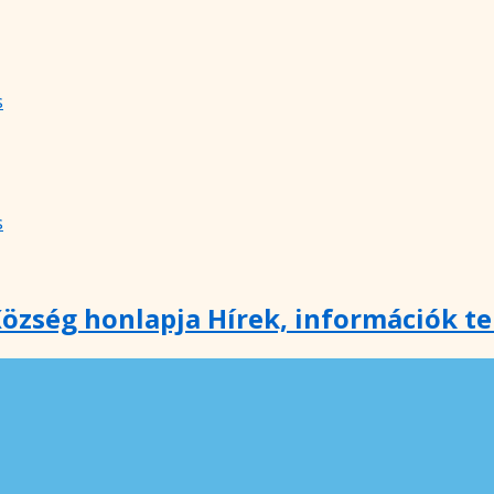
s
s
özség honlapja Hírek, információk t