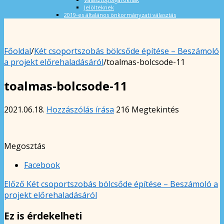
Jelölteknek
2019-es általános önkormányzati választás
Főoldal
/
Két csoportszobás bölcsőde építése – Beszámoló
a projekt előrehaladásáról
/
toalmas-bolcsode-11
toalmas-bolcsode-11
2021.06.18.
Hozzászólás írása
216 Megtekintés
Megosztás
Facebook
Előző
Két csoportszobás bölcsőde építése – Beszámoló a
projekt előrehaladásáról
Ez is érdekelheti