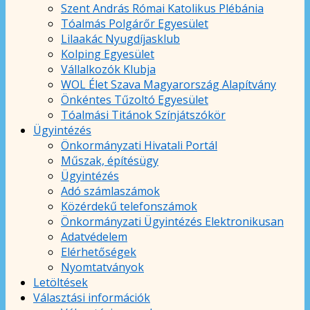
Szent András Római Katolikus Plébánia
Tóalmás Polgárőr Egyesület
Lilaakác Nyugdíjasklub
Kolping Egyesület
Vállalkozók Klubja
WOL Élet Szava Magyarország Alapítvány
Önkéntes Tűzoltó Egyesület
Tóalmási Titánok Színjátszókör
Ügyintézés
Önkormányzati Hivatali Portál
Műszak, építésügy
Ügyintézés
Adó számlaszámok
Közérdekű telefonszámok
Önkormányzati Ügyintézés Elektronikusan
Adatvédelem
Elérhetőségek
Nyomtatványok
Letöltések
Választási információk