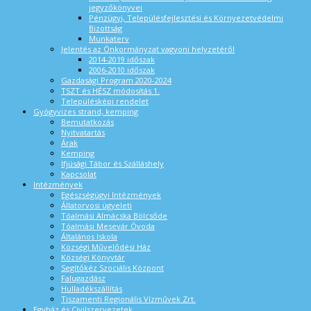
jegyzőkönyvei
Pénzügyi, Településfejlesztési és Környezetvédelmi
Bizottság
Munkaterv
Jelentés az Önkormányzat vagyoni helyzetéről
2014-2019 időszak
2006-2010 időszak
Gazdasági Program 2020-2024
TSZT és HÉSZ módosítás 1.
Településképi rendelet
Gyógyvizes strand, kemping
Bemutatkozás
Nyitvatartás
Árak
Kemping
Ifjúsági Tábor és Szálláshely
Kapcsolat
Intézmények
Egészségügyi Intézmények
Állatorvosi ügyeleti
Tóalmási Almácska Bölcsőde
Tóalmási Mesevár Óvoda
Általános Iskola
Községi Művelődési Ház
Községi Könyvtár
Segítőkéz Szociális Központ
Falugazdász
Hulladékszállítás
Tiszamenti Regionális Vízművek Zrt.
Egyház és Civilszervezetek