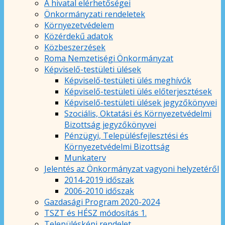
A hivatal elérhetőségei
Önkormányzati rendeletek
Környezetvédelem
Közérdekű adatok
Közbeszerzések
Roma Nemzetiségi Önkormányzat
Képviselő-testületi ülések
Képviselő-testületi ülés meghívók
Képviselő-testületi ülés előterjesztések
Képviselő-testületi ülések jegyzőkönyvei
Szociális, Oktatási és Környezetvédelmi
Bizottság jegyzőkönyvei
Pénzügyi, Településfejlesztési és
Környezetvédelmi Bizottság
Munkaterv
Jelentés az Önkormányzat vagyoni helyzetéről
2014-2019 időszak
2006-2010 időszak
Gazdasági Program 2020-2024
TSZT és HÉSZ módosítás 1.
Településképi rendelet