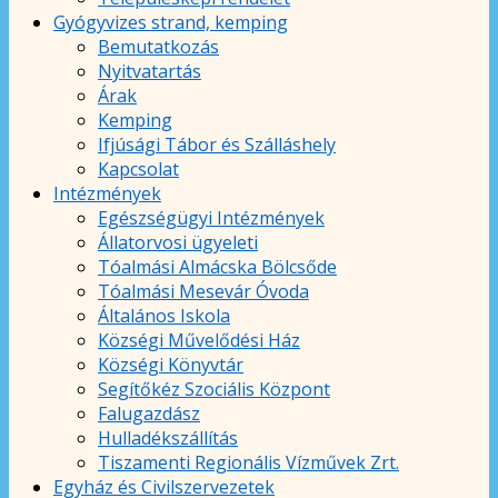
Gyógyvizes strand, kemping
Bemutatkozás
Nyitvatartás
Árak
Kemping
Ifjúsági Tábor és Szálláshely
Kapcsolat
Intézmények
Egészségügyi Intézmények
Állatorvosi ügyeleti
Tóalmási Almácska Bölcsőde
Tóalmási Mesevár Óvoda
Általános Iskola
Községi Művelődési Ház
Községi Könyvtár
Segítőkéz Szociális Központ
Falugazdász
Hulladékszállítás
Tiszamenti Regionális Vízművek Zrt.
Egyház és Civilszervezetek