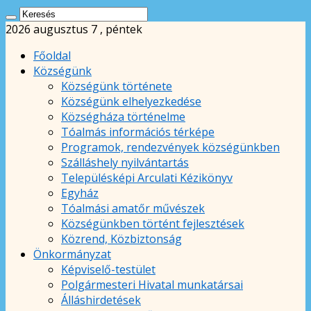
2026 augusztus 7 , péntek
Főoldal
Községünk
Községünk története
Községünk elhelyezkedése
Községháza történelme
Tóalmás információs térképe
Programok, rendezvények községünkben
Szálláshely nyilvántartás
Településképi Arculati Kézikönyv
Egyház
Tóalmási amatőr művészek
Községünkben történt fejlesztések
Közrend, Közbiztonság
Önkormányzat
Képviselő-testület
Polgármesteri Hivatal munkatársai
Álláshirdetések