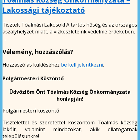
Lakossági tájékoztató
Tisztelt Tóalmási Lakosok! A tartós hőség és az országos
aszályhelyzet miatt, a vízkészleteink védelme érdekében,
…
Vélemény, hozzászólás?
Hozzászólás küldéséhez
be kell jelentkezni
.
Polgármesteri Köszöntő
Üdvözlöm Önt Tóalmás Község Önkormányzata
honlapján!
Polgármesteri köszöntő
Tisztelettel és szeretettel köszöntöm Tóalmás község
lakóit, valamint mindazokat, akik ellátogatnak
településünkre!