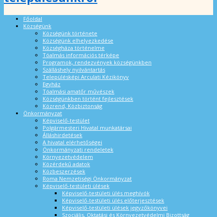
Főoldal
Községünk
Községünk története
Községünk elhelyezkedése
Községháza történelme
Tóalmás információs térképe
Programok, rendezvények községünkben
Szálláshely nyilvántartás
Településképi Arculati Kézikönyv
Egyház
Tóalmási amatőr művészek
Községünkben történt fejlesztések
Közrend, Közbiztonság
Önkormányzat
Képviselő-testület
Polgármesteri Hivatal munkatársai
Álláshirdetések
A hivatal elérhetőségei
Önkormányzati rendeletek
Környezetvédelem
Közérdekű adatok
Közbeszerzések
Roma Nemzetiségi Önkormányzat
Képviselő-testületi ülések
Képviselő-testületi ülés meghívók
Képviselő-testületi ülés előterjesztések
Képviselő-testületi ülések jegyzőkönyvei
Szociális, Oktatási és Környezetvédelmi Bizottság