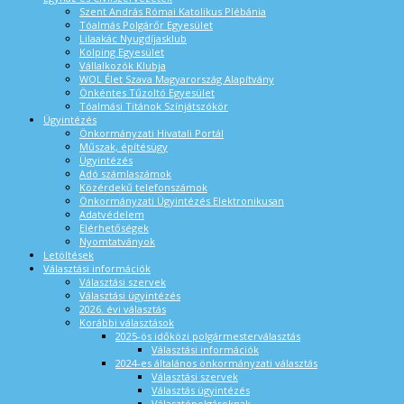
Szent András Római Katolikus Plébánia
Tóalmás Polgárőr Egyesület
Lilaakác Nyugdíjasklub
Kolping Egyesület
Vállalkozók Klubja
WOL Élet Szava Magyarország Alapítvány
Önkéntes Tűzoltó Egyesület
Tóalmási Titánok Színjátszókör
Ügyintézés
Önkormányzati Hivatali Portál
Műszak, építésügy
Ügyintézés
Adó számlaszámok
Közérdekű telefonszámok
Önkormányzati Ügyintézés Elektronikusan
Adatvédelem
Elérhetőségek
Nyomtatványok
Letöltések
Választási információk
Választási szervek
Választási ügyintézés
2026. évi választás
Korábbi választások
2025-ös időközi polgármesterválasztás
Választási információk
2024-es általános önkormányzati választás
Választási szervek
Választás ügyintézés
Választópolgároknak