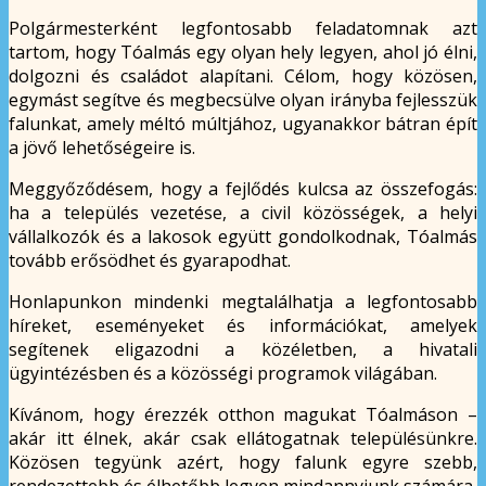
Polgármesterként legfontosabb feladatomnak azt
tartom, hogy Tóalmás egy olyan hely legyen, ahol jó élni,
dolgozni és családot alapítani. Célom, hogy közösen,
egymást segítve és megbecsülve olyan irányba fejlesszük
falunkat, amely méltó múltjához, ugyanakkor bátran épít
a jövő lehetőségeire is.
Meggyőződésem, hogy a fejlődés kulcsa az összefogás:
ha a település vezetése, a civil közösségek, a helyi
vállalkozók és a lakosok együtt gondolkodnak, Tóalmás
tovább erősödhet és gyarapodhat.
Honlapunkon mindenki megtalálhatja a legfontosabb
híreket, eseményeket és információkat, amelyek
segítenek eligazodni a közéletben, a hivatali
ügyintézésben és a közösségi programok világában.
Kívánom, hogy érezzék otthon magukat Tóalmáson –
akár itt élnek, akár csak ellátogatnak településünkre.
Közösen tegyünk azért, hogy falunk egyre szebb,
rendezettebb és élhetőbb legyen mindannyiunk számára.