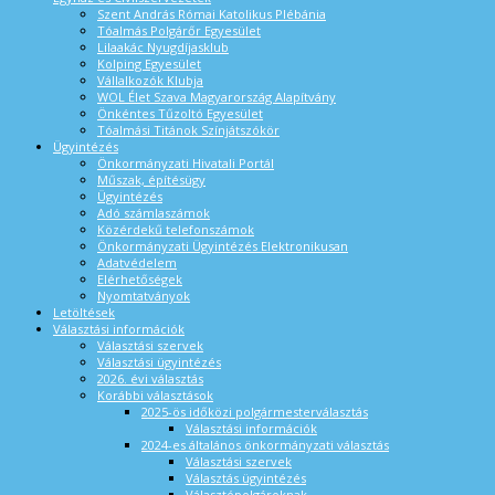
Szent András Római Katolikus Plébánia
Tóalmás Polgárőr Egyesület
Lilaakác Nyugdíjasklub
Kolping Egyesület
Vállalkozók Klubja
WOL Élet Szava Magyarország Alapítvány
Önkéntes Tűzoltó Egyesület
Tóalmási Titánok Színjátszókör
Ügyintézés
Önkormányzati Hivatali Portál
Műszak, építésügy
Ügyintézés
Adó számlaszámok
Közérdekű telefonszámok
Önkormányzati Ügyintézés Elektronikusan
Adatvédelem
Elérhetőségek
Nyomtatványok
Letöltések
Választási információk
Választási szervek
Választási ügyintézés
2026. évi választás
Korábbi választások
2025-ös időközi polgármesterválasztás
Választási információk
2024-es általános önkormányzati választás
Választási szervek
Választás ügyintézés
Választópolgároknak