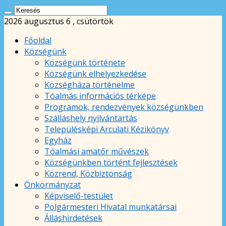
2026 augusztus 6 , csütörtök
Főoldal
Községünk
Községünk története
Községünk elhelyezkedése
Községháza történelme
Tóalmás információs térképe
Programok, rendezvények községünkben
Szálláshely nyilvántartás
Településképi Arculati Kézikönyv
Egyház
Tóalmási amatőr művészek
Községünkben történt fejlesztések
Közrend, Közbiztonság
Önkormányzat
Képviselő-testület
Polgármesteri Hivatal munkatársai
Álláshirdetések