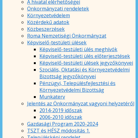
A hivatal elérhetőségei
Önkormányzati rendeletek
Környezetvédelem
Közérdekű adatok
Közbeszerzések
Roma Nemzetiségi Önkormányzat
Képviselő-testületi ülések
Képviselő-testületi ülés meghívók
Képviselő-testületi ülés előterjesztések
Képviselő-testületi ülések jegyzőkönyvei
Szociális, Oktatási és Környezetvédelmi
Bizottság jegyzőkönyvei
Pénzügyi, Településfejlesztési és
Környezetvédelmi Bizottság
Munkaterv
Jelentés az Önkormányzat vagyoni helyzetéről
2014-2019 időszak
2006-2010 időszak
Gazdasági Program 2020-2024
TSZT és HÉSZ módosítás 1.
Településképi rendelet