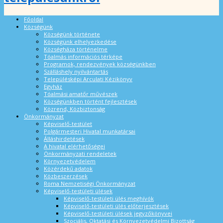
Főoldal
Községünk
Községünk története
Községünk elhelyezkedése
Községháza történelme
Tóalmás információs térképe
Programok, rendezvények községünkben
Szálláshely nyilvántartás
Településképi Arculati Kézikönyv
Egyház
Tóalmási amatőr művészek
Községünkben történt fejlesztések
Közrend, Közbiztonság
Önkormányzat
Képviselő-testület
Polgármesteri Hivatal munkatársai
Álláshirdetések
A hivatal elérhetőségei
Önkormányzati rendeletek
Környezetvédelem
Közérdekű adatok
Közbeszerzések
Roma Nemzetiségi Önkormányzat
Képviselő-testületi ülések
Képviselő-testületi ülés meghívók
Képviselő-testületi ülés előterjesztések
Képviselő-testületi ülések jegyzőkönyvei
Szociális, Oktatási és Környezetvédelmi Bizottság