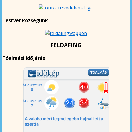
Testvér községünk
FELDAFING
Tóalmási időjárás