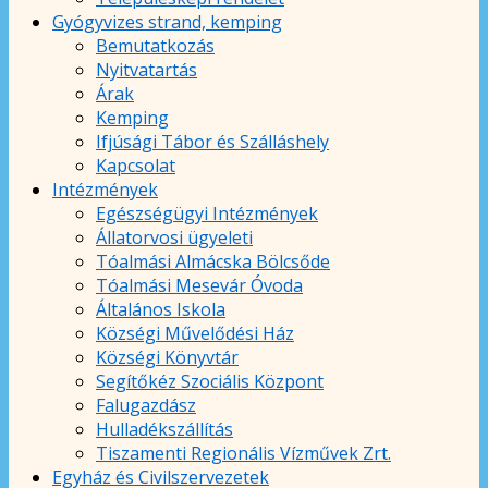
Gyógyvizes strand, kemping
Bemutatkozás
Nyitvatartás
Árak
Kemping
Ifjúsági Tábor és Szálláshely
Kapcsolat
Intézmények
Egészségügyi Intézmények
Állatorvosi ügyeleti
Tóalmási Almácska Bölcsőde
Tóalmási Mesevár Óvoda
Általános Iskola
Községi Művelődési Ház
Községi Könyvtár
Segítőkéz Szociális Központ
Falugazdász
Hulladékszállítás
Tiszamenti Regionális Vízművek Zrt.
Egyház és Civilszervezetek