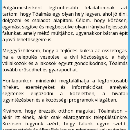
Polgármesterként legfontosabb feladatomnak azt
tartom, hogy Tóalmás egy olyan hely legyen, ahol jó élni,
dolgozni és családot alapítani. Célom, hogy közösen,
egymást segítve és megbecsülve olyan irányba fejlesszük
falunkat, amely méltó múltjához, ugyanakkor bátran épít
a jövő lehetőségeire is.
Meggyőződésem, hogy a fejlődés kulcsa az összefogás:
ha a település vezetése, a civil közösségek, a helyi
vállalkozók és a lakosok együtt gondolkodnak, Tóalmás
tovább erősödhet és gyarapodhat.
Honlapunkon mindenki megtalálhatja a legfontosabb
híreket, eseményeket és információkat, amelyek
segítenek eligazodni a közéletben, a hivatali
ügyintézésben és a közösségi programok világában.
Kívánom, hogy érezzék otthon magukat Tóalmáson –
akár itt élnek, akár csak ellátogatnak településünkre.
Közösen tegyünk azért, hogy falunk egyre szebb,
rendezettebb és élhetőbb legyen mindannyiunk számára.