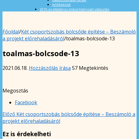
Jelölteknek
2019-es általános önkormányzati választás
Főoldal
/
Két csoportszobás bölcsőde építése – Beszámoló
a projekt előrehaladásáról
/
toalmas-bolcsode-13
toalmas-bolcsode-13
2021.06.18.
Hozzászólás írása
57 Megtekintés
Megosztás
Facebook
Előző
Két csoportszobás bölcsőde építése – Beszámoló a
projekt előrehaladásáról
Ez is érdekelheti