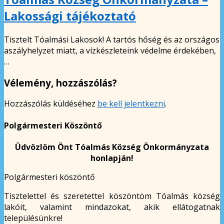
Lakossági tájékoztató
Tisztelt Tóalmási Lakosok! A tartós hőség és az országos
aszályhelyzet miatt, a vízkészleteink védelme érdekében,
…
Vélemény, hozzászólás?
Hozzászólás küldéséhez
be kell jelentkezni
.
Polgármesteri Köszöntő
Üdvözlöm Önt Tóalmás Község Önkormányzata
honlapján!
Polgármesteri köszöntő
Tisztelettel és szeretettel köszöntöm Tóalmás község
lakóit, valamint mindazokat, akik ellátogatnak
településünkre!