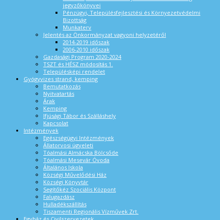
jegyzőkönyvei
Pénzügyi, Településfejlesztési és Környezetvédelmi
Bizottság
Munkaterv
Jelentés az Önkormányzat vagyoni helyzetéről
2014-2019 időszak
2006-2010 időszak
Gazdasági Program 2020-2024
TSZT és HÉSZ módosítás 1.
Településképi rendelet
Gyógyvizes strand, kemping
Bemutatkozás
Nyitvatartás
Árak
Kemping
Ifjúsági Tábor és Szálláshely
Kapcsolat
Intézmények
Egészségügyi Intézmények
Állatorvosi ügyeleti
Tóalmási Almácska Bölcsőde
Tóalmási Mesevár Óvoda
Általános Iskola
Községi Művelődési Ház
Községi Könyvtár
Segítőkéz Szociális Központ
Falugazdász
Hulladékszállítás
Tiszamenti Regionális Vízművek Zrt.
Egyház és Civilszervezetek