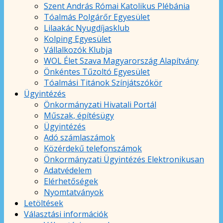
Szent András Római Katolikus Plébánia
Tóalmás Polgárőr Egyesület
Lilaakác Nyugdíjasklub
Kolping Egyesület
Vállalkozók Klubja
WOL Élet Szava Magyarország Alapítvány
Önkéntes Tűzoltó Egyesület
Tóalmási Titánok Színjátszókör
Ügyintézés
Önkormányzati Hivatali Portál
Műszak, építésügy
Ügyintézés
Adó számlaszámok
Közérdekű telefonszámok
Önkormányzati Ügyintézés Elektronikusan
Adatvédelem
Elérhetőségek
Nyomtatványok
Letöltések
Választási információk