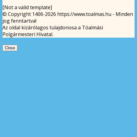
[Not a valid template]
© Copyright 1406-2026 https://www.toalmas.hu - Minden
jog fenntartva!
Az oldal kizárólagos tulajdonosa a Tóalmási
Polgármesteri Hivatal.
Close