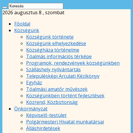
2026 augusztus 8 , szombat
Főoldal
Községünk
Községünk története
Községünk elhelyezkedése
Községháza történelme
Tóalmás információs térképe
Programok, rendezvények községünkben
Szálláshely nyilvántartás
Településképi Arculati Kézikönyv
Egyház
Tóalmási amatőr művészek
Községünkben történt fejlesztések
Közrend, Közbiztonság
Önkormányzat
Képviselő-testület
Polgármesteri Hivatal munkatársai
Álláshirdetések