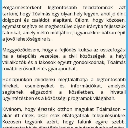
Polgármesterként legfontosabb feladatomnak azt
tartom, hogy Tóalmás egy olyan hely legyen, ahol jó élni,
dolgozni és családot alapítani. Célom, hogy közösen,
egymást segítve és megbecsülve olyan irányba fejlesszük
falunkat, amely méltó múltjához, ugyanakkor bátran épít
a jövő lehetőségeire is.
Meggyőződésem, hogy a fejlődés kulcsa az összefogás:
ha a település vezetése, a civil közösségek, a helyi
vállalkozók és a lakosok együtt gondolkodnak, Tóalmás
tovább erősödhet és gyarapodhat.
Honlapunkon mindenki megtalálhatja a legfontosabb
híreket, eseményeket és információkat, amelyek
segítenek eligazodni a közéletben, a hivatali
ügyintézésben és a közösségi programok világában.
Kívánom, hogy érezzék otthon magukat Tóalmáson –
akár itt élnek, akár csak ellátogatnak településünkre.
Közösen tegyünk azért, hogy falunk egyre szebb,
rendezettebb és élhetőbb legyen mindannyiunk számára.