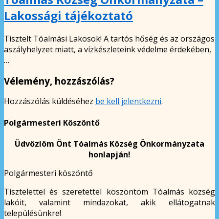
Lakossági tájékoztató
Tisztelt Tóalmási Lakosok! A tartós hőség és az országos
aszályhelyzet miatt, a vízkészleteink védelme érdekében,
…
Vélemény, hozzászólás?
Hozzászólás küldéséhez
be kell jelentkezni
.
Polgármesteri Köszöntő
Üdvözlöm Önt Tóalmás Község Önkormányzata
honlapján!
Polgármesteri köszöntő
Tisztelettel és szeretettel köszöntöm Tóalmás község
lakóit, valamint mindazokat, akik ellátogatnak
településünkre!