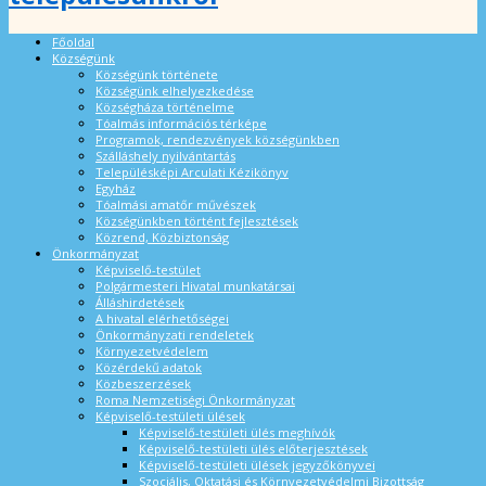
Főoldal
Községünk
Községünk története
Községünk elhelyezkedése
Községháza történelme
Tóalmás információs térképe
Programok, rendezvények községünkben
Szálláshely nyilvántartás
Településképi Arculati Kézikönyv
Egyház
Tóalmási amatőr művészek
Községünkben történt fejlesztések
Közrend, Közbiztonság
Önkormányzat
Képviselő-testület
Polgármesteri Hivatal munkatársai
Álláshirdetések
A hivatal elérhetőségei
Önkormányzati rendeletek
Környezetvédelem
Közérdekű adatok
Közbeszerzések
Roma Nemzetiségi Önkormányzat
Képviselő-testületi ülések
Képviselő-testületi ülés meghívók
Képviselő-testületi ülés előterjesztések
Képviselő-testületi ülések jegyzőkönyvei
Szociális, Oktatási és Környezetvédelmi Bizottság