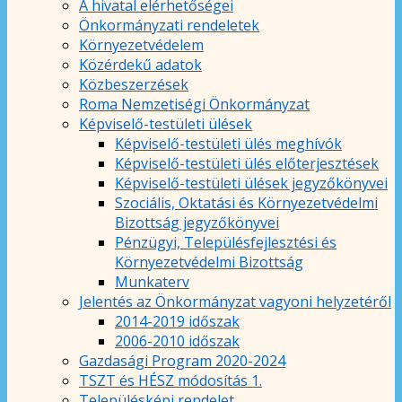
A hivatal elérhetőségei
Önkormányzati rendeletek
Környezetvédelem
Közérdekű adatok
Közbeszerzések
Roma Nemzetiségi Önkormányzat
Képviselő-testületi ülések
Képviselő-testületi ülés meghívók
Képviselő-testületi ülés előterjesztések
Képviselő-testületi ülések jegyzőkönyvei
Szociális, Oktatási és Környezetvédelmi
Bizottság jegyzőkönyvei
Pénzügyi, Településfejlesztési és
Környezetvédelmi Bizottság
Munkaterv
Jelentés az Önkormányzat vagyoni helyzetéről
2014-2019 időszak
2006-2010 időszak
Gazdasági Program 2020-2024
TSZT és HÉSZ módosítás 1.
Településképi rendelet