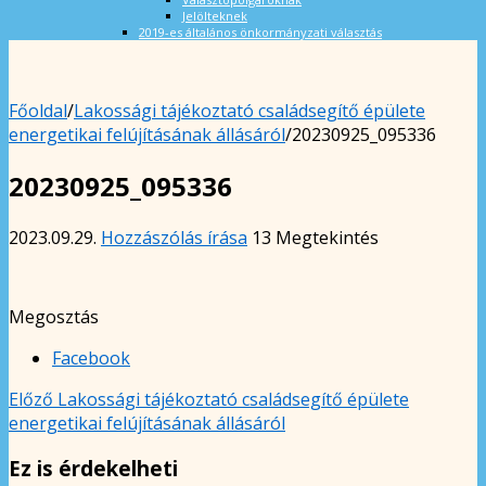
Jelölteknek
2019-es általános önkormányzati választás
Főoldal
/
Lakossági tájékoztató családsegítő épülete
energetikai felújításának állásáról
/
20230925_095336
20230925_095336
2023.09.29.
Hozzászólás írása
13 Megtekintés
Megosztás
Facebook
Előző
Lakossági tájékoztató családsegítő épülete
energetikai felújításának állásáról
Ez is érdekelheti