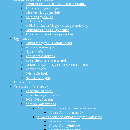
Szent András Római Katolikus Plébánia
Tóalmás Polgárőr Egyesület
Lilaakác Nyugdíjasklub
Kolping Egyesület
Vállalkozók Klubja
WOL Élet Szava Magyarország Alapítvány
Önkéntes Tűzoltó Egyesület
Tóalmási Titánok Színjátszókör
Ügyintézés
Önkormányzati Hivatali Portál
Műszak, építésügy
Ügyintézés
Adó számlaszámok
Közérdekű telefonszámok
Önkormányzati Ügyintézés Elektronikusan
Adatvédelem
Elérhetőségek
Nyomtatványok
Letöltések
Választási információk
Választási szervek
Választási ügyintézés
2026. évi választás
Korábbi választások
2025-ös időközi polgármesterválasztás
Választási információk
2024-es általános önkormányzati választás
Választási szervek
Választás ügyintézés
Választópolgároknak