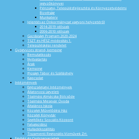
jegyzőkönyvei
Pénzügyi, Településfejlesztési és Környezetvédelmi
Bizottság
Munkaterv
Jelentés az Önkormányzat vagyoni helyzetéről
2014-2019 időszak
2006-2010 időszak
Gazdasági Program 2020-2024
TSZT és HÉSZ módosítás 1.
Településképi rendelet
Gyógyvizes strand, kemping
Bemutatkozás
Nyitvatartás
Árak
Kemping
Ifjúsági Tábor és Szálláshely
Kapcsolat
Intézmények
Egészségügyi Intézmények
Állatorvosi ügyeleti
Tóalmási Almácska Bölcsőde
Tóalmási Mesevár Óvoda
Általános Iskola
Községi Művelődési Ház
Községi Könyvtár
Segítőkéz Szociális Központ
Falugazdász
Hulladékszállítás
Tiszamenti Regionális Vízművek Zrt.
Egyház és Civilszervezetek