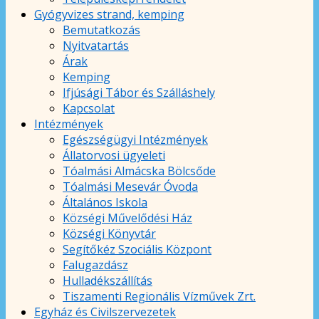
Gyógyvizes strand, kemping
Bemutatkozás
Nyitvatartás
Árak
Kemping
Ifjúsági Tábor és Szálláshely
Kapcsolat
Intézmények
Egészségügyi Intézmények
Állatorvosi ügyeleti
Tóalmási Almácska Bölcsőde
Tóalmási Mesevár Óvoda
Általános Iskola
Községi Művelődési Ház
Községi Könyvtár
Segítőkéz Szociális Központ
Falugazdász
Hulladékszállítás
Tiszamenti Regionális Vízművek Zrt.
Egyház és Civilszervezetek