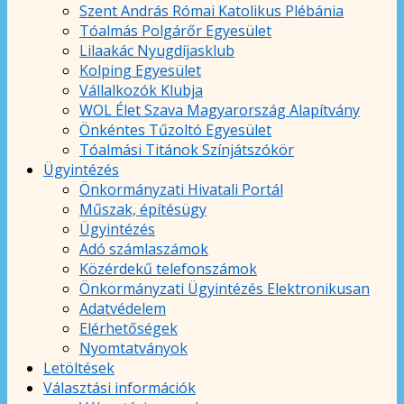
Szent András Római Katolikus Plébánia
Tóalmás Polgárőr Egyesület
Lilaakác Nyugdíjasklub
Kolping Egyesület
Vállalkozók Klubja
WOL Élet Szava Magyarország Alapítvány
Önkéntes Tűzoltó Egyesület
Tóalmási Titánok Színjátszókör
Ügyintézés
Önkormányzati Hivatali Portál
Műszak, építésügy
Ügyintézés
Adó számlaszámok
Közérdekű telefonszámok
Önkormányzati Ügyintézés Elektronikusan
Adatvédelem
Elérhetőségek
Nyomtatványok
Letöltések
Választási információk