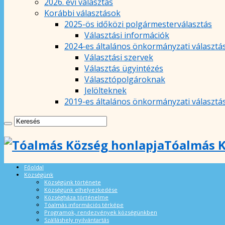
2026. évi választás
Korábbi választások
2025-ös időközi polgármesterválasztás
Választási információk
2024-es általános önkormányzati választá
Választási szervek
Választás ügyintézés
Választópolgároknak
Jelölteknek
2019-es általános önkormányzati választá
Tóalmás K
Főoldal
Községünk
Községünk története
Községünk elhelyezkedése
Községháza történelme
Tóalmás információs térképe
Programok, rendezvények községünkben
Szálláshely nyilvántartás