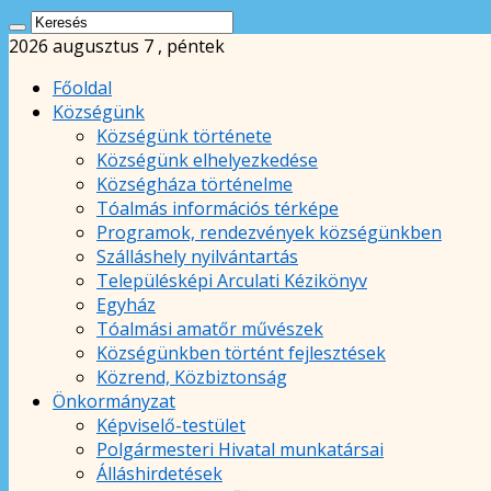
2026 augusztus 7 , péntek
Főoldal
Községünk
Községünk története
Községünk elhelyezkedése
Községháza történelme
Tóalmás információs térképe
Programok, rendezvények községünkben
Szálláshely nyilvántartás
Településképi Arculati Kézikönyv
Egyház
Tóalmási amatőr művészek
Községünkben történt fejlesztések
Közrend, Közbiztonság
Önkormányzat
Képviselő-testület
Polgármesteri Hivatal munkatársai
Álláshirdetések