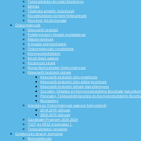
Településképi Arculati Kézikönyv
Egyház
Tóalmási amatőr művészek
Községünkben történt fejlesztések
Közrend, Közbiztonság
Önkormányzat
Képviselő-testület
Polgármesteri Hivatal munkatársai
Álláshirdetések
A hivatal elérhetőségei
Önkormányzati rendeletek
Környezetvédelem
Közérdekű adatok
Közbeszerzések
Roma Nemzetiségi Önkormányzat
Képviselő-testületi ülések
Képviselő-testületi ülés meghívók
Képviselő-testületi ülés előterjesztések
Képviselő-testületi ülések jegyzőkönyvei
Szociális, Oktatási és Környezetvédelmi Bizottság jegyzőkö
Pénzügyi, Településfejlesztési és Környezetvédelmi Bizotts
Munkaterv
Jelentés az Önkormányzat vagyoni helyzetéről
2014-2019 időszak
2006-2010 időszak
Gazdasági Program 2020-2024
TSZT és HÉSZ módosítás 1.
Településképi rendelet
Gyógyvizes strand, kemping
Bemutatkozás