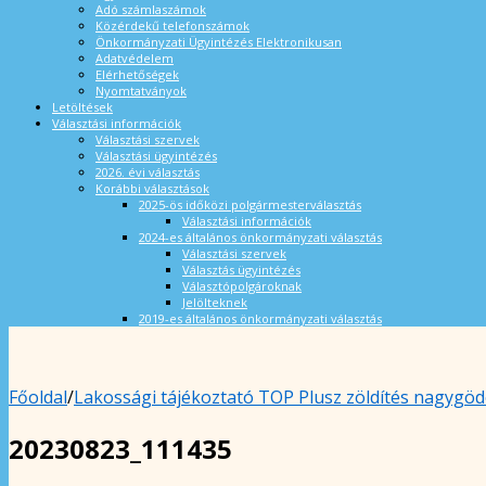
Adó számlaszámok
Közérdekű telefonszámok
Önkormányzati Ügyintézés Elektronikusan
Adatvédelem
Elérhetőségek
Nyomtatványok
Letöltések
Választási információk
Választási szervek
Választási ügyintézés
2026. évi választás
Korábbi választások
2025-ös időközi polgármesterválasztás
Választási információk
2024-es általános önkormányzati választás
Választási szervek
Választás ügyintézés
Választópolgároknak
Jelölteknek
2019-es általános önkormányzati választás
Főoldal
/
Lakossági tájékoztató TOP Plusz zöldítés nagygödö
20230823_111435