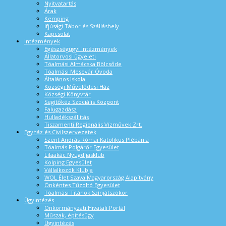
Nyitvatartás
Árak
Kemping
Ifjúsági Tábor és Szálláshely
Kapcsolat
Intézmények
Egészségügyi Intézmények
Állatorvosi ügyeleti
Tóalmási Almácska Bölcsőde
Tóalmási Mesevár Óvoda
Általános Iskola
Községi Művelődési Ház
Községi Könyvtár
Segítőkéz Szociális Központ
Falugazdász
Hulladékszállítás
Tiszamenti Regionális Vízművek Zrt.
Egyház és Civilszervezetek
Szent András Római Katolikus Plébánia
Tóalmás Polgárőr Egyesület
Lilaakác Nyugdíjasklub
Kolping Egyesület
Vállalkozók Klubja
WOL Élet Szava Magyarország Alapítvány
Önkéntes Tűzoltó Egyesület
Tóalmási Titánok Színjátszókör
Ügyintézés
Önkormányzati Hivatali Portál
Műszak, építésügy
Ügyintézés