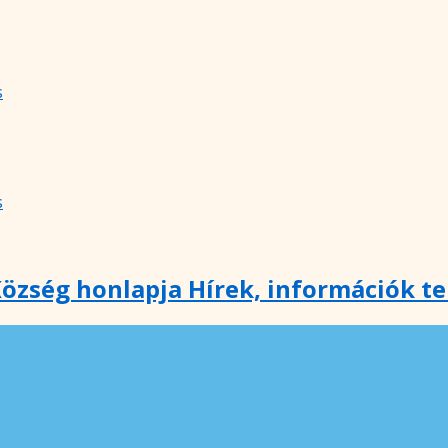
s
s
özség honlapja Hírek, információk t