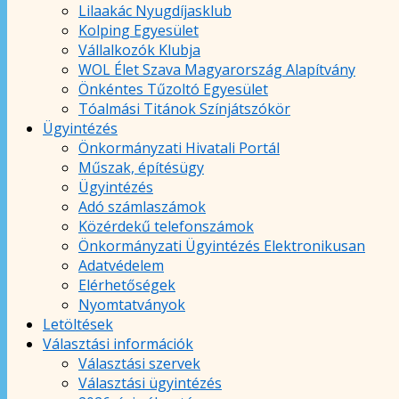
Lilaakác Nyugdíjasklub
Kolping Egyesület
Vállalkozók Klubja
WOL Élet Szava Magyarország Alapítvány
Önkéntes Tűzoltó Egyesület
Tóalmási Titánok Színjátszókör
Ügyintézés
Önkormányzati Hivatali Portál
Műszak, építésügy
Ügyintézés
Adó számlaszámok
Közérdekű telefonszámok
Önkormányzati Ügyintézés Elektronikusan
Adatvédelem
Elérhetőségek
Nyomtatványok
Letöltések
Választási információk
Választási szervek
Választási ügyintézés