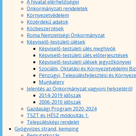
A hivatal elérhetőségei
Önkormányzati rendeletek
Környezetvédelem
Közérdekű adatok
Közbeszerzések
Roma Nemzetiségi Önkormányzat
Képviselő-testületi ülések
Képviselő-testületi ülés meghívók
Képviselő-testületi ülés előterjesztések
Képviselő-testületi ülések jegyzőkönyvei
Szociális, Oktatási és Környezetvédelmi Bi
Pénzügyi, Településfejlesztési és Környez
Munkaterv
Jelentés az Önkormányzat vagyoni helyzetéről
2014-2019 időszak
2006-2010 időszak
Gazdasági Program 2020-2024
TSZT és HÉSZ módosítás 1.
Településképi rendelet
Gyógyvizes strand, kemping
Bemutatkozás