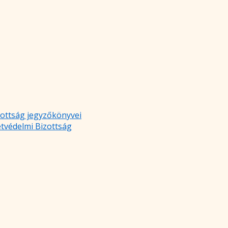
zottság jegyzőkönyvei
etvédelmi Bizottság