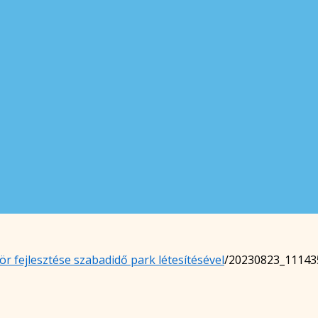
r fejlesztése szabadidő park létesítésével
/
20230823_11143