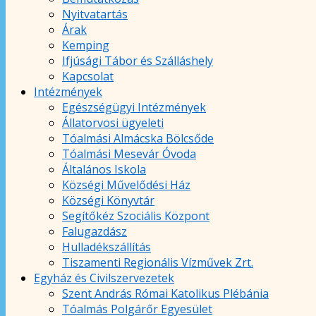
Nyitvatartás
Árak
Kemping
Ifjúsági Tábor és Szálláshely
Kapcsolat
Intézmények
Egészségügyi Intézmények
Állatorvosi ügyeleti
Tóalmási Almácska Bölcsőde
Tóalmási Mesevár Óvoda
Általános Iskola
Községi Művelődési Ház
Községi Könyvtár
Segítőkéz Szociális Központ
Falugazdász
Hulladékszállítás
Tiszamenti Regionális Vízművek Zrt.
Egyház és Civilszervezetek
Szent András Római Katolikus Plébánia
Tóalmás Polgárőr Egyesület