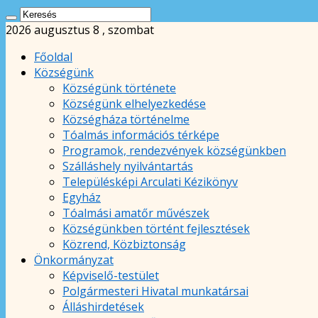
2026 augusztus 8 , szombat
Főoldal
Községünk
Községünk története
Községünk elhelyezkedése
Községháza történelme
Tóalmás információs térképe
Programok, rendezvények községünkben
Szálláshely nyilvántartás
Településképi Arculati Kézikönyv
Egyház
Tóalmási amatőr művészek
Községünkben történt fejlesztések
Közrend, Közbiztonság
Önkormányzat
Képviselő-testület
Polgármesteri Hivatal munkatársai
Álláshirdetések