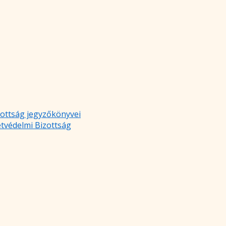
zottság jegyzőkönyvei
etvédelmi Bizottság