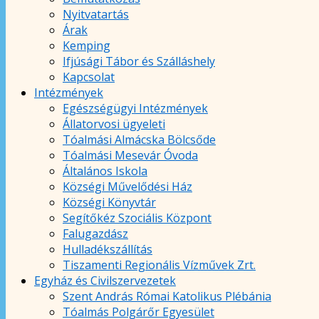
Nyitvatartás
Árak
Kemping
Ifjúsági Tábor és Szálláshely
Kapcsolat
Intézmények
Egészségügyi Intézmények
Állatorvosi ügyeleti
Tóalmási Almácska Bölcsőde
Tóalmási Mesevár Óvoda
Általános Iskola
Községi Művelődési Ház
Községi Könyvtár
Segítőkéz Szociális Központ
Falugazdász
Hulladékszállítás
Tiszamenti Regionális Vízművek Zrt.
Egyház és Civilszervezetek
Szent András Római Katolikus Plébánia
Tóalmás Polgárőr Egyesület