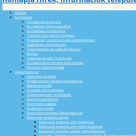
Főoldal
Községünk
Községünk története
Községünk elhelyezkedése
Községháza történelme
Tóalmás információs térképe
Programok, rendezvények községünkben
Szálláshely nyilvántartás
Településképi Arculati Kézikönyv
Egyház
Tóalmási amatőr művészek
Községünkben történt fejlesztések
Közrend, Közbiztonság
Önkormányzat
Képviselő-testület
Polgármesteri Hivatal munkatársai
Álláshirdetések
A hivatal elérhetőségei
Önkormányzati rendeletek
Környezetvédelem
Közérdekű adatok
Közbeszerzések
Roma Nemzetiségi Önkormányzat
Képviselő-testületi ülések
Képviselő-testületi ülés meghívók
Képviselő-testületi ülés előterjesztések
Képviselő-testületi ülések jegyzőkönyvei
Szociális, Oktatási és Környezetvédelmi Bizottság jegyzőkö