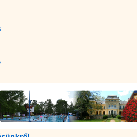
s
s
ésünkről