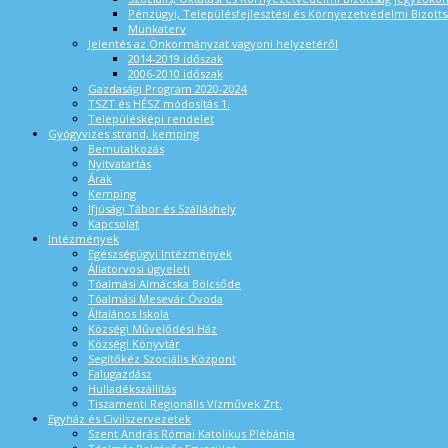
Pénzügyi, Településfejlesztési és Környezetvédelmi Bizotts
Munkaterv
Jelentés az Önkormányzat vagyoni helyzetéről
2014-2019 időszak
2006-2010 időszak
Gazdasági Program 2020-2024
TSZT és HÉSZ módosítás 1.
Településképi rendelet
Gyógyvizes strand, kemping
Bemutatkozás
Nyitvatartás
Árak
Kemping
Ifjúsági Tábor és Szálláshely
Kapcsolat
Intézmények
Egészségügyi Intézmények
Állatorvosi ügyeleti
Tóalmási Almácska Bölcsőde
Tóalmási Mesevár Óvoda
Általános Iskola
Községi Művelődési Ház
Községi Könyvtár
Segítőkéz Szociális Központ
Falugazdász
Hulladékszállítás
Tiszamenti Regionális Vízművek Zrt.
Egyház és Civilszervezetek
Szent András Római Katolikus Plébánia