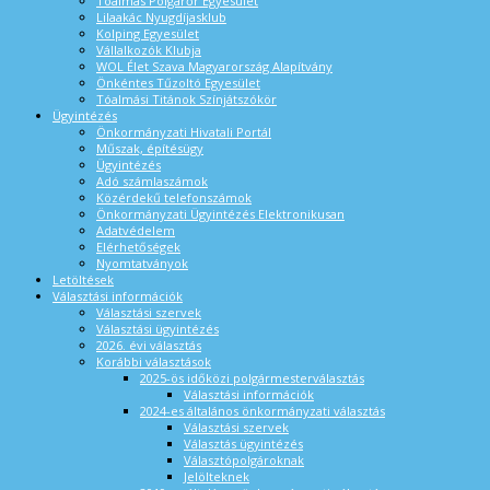
Tóalmás Polgárőr Egyesület
Lilaakác Nyugdíjasklub
Kolping Egyesület
Vállalkozók Klubja
WOL Élet Szava Magyarország Alapítvány
Önkéntes Tűzoltó Egyesület
Tóalmási Titánok Színjátszókör
Ügyintézés
Önkormányzati Hivatali Portál
Műszak, építésügy
Ügyintézés
Adó számlaszámok
Közérdekű telefonszámok
Önkormányzati Ügyintézés Elektronikusan
Adatvédelem
Elérhetőségek
Nyomtatványok
Letöltések
Választási információk
Választási szervek
Választási ügyintézés
2026. évi választás
Korábbi választások
2025-ös időközi polgármesterválasztás
Választási információk
2024-es általános önkormányzati választás
Választási szervek
Választás ügyintézés
Választópolgároknak
Jelölteknek