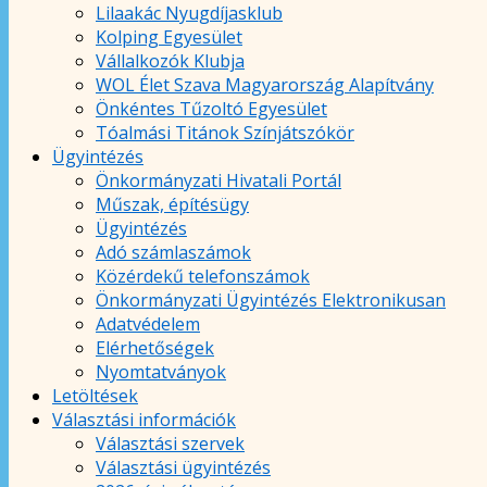
Lilaakác Nyugdíjasklub
Kolping Egyesület
Vállalkozók Klubja
WOL Élet Szava Magyarország Alapítvány
Önkéntes Tűzoltó Egyesület
Tóalmási Titánok Színjátszókör
Ügyintézés
Önkormányzati Hivatali Portál
Műszak, építésügy
Ügyintézés
Adó számlaszámok
Közérdekű telefonszámok
Önkormányzati Ügyintézés Elektronikusan
Adatvédelem
Elérhetőségek
Nyomtatványok
Letöltések
Választási információk
Választási szervek
Választási ügyintézés