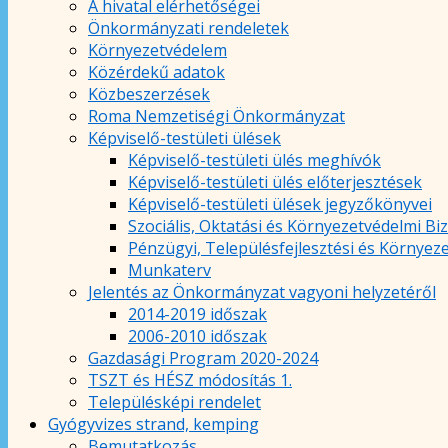
A hivatal elérhetőségei
Önkormányzati rendeletek
Környezetvédelem
Közérdekű adatok
Közbeszerzések
Roma Nemzetiségi Önkormányzat
Képviselő-testületi ülések
Képviselő-testületi ülés meghívók
Képviselő-testületi ülés előterjesztések
Képviselő-testületi ülések jegyzőkönyvei
Szociális, Oktatási és Környezetvédelmi Bi
Pénzügyi, Településfejlesztési és Környez
Munkaterv
Jelentés az Önkormányzat vagyoni helyzetéről
2014-2019 időszak
2006-2010 időszak
Gazdasági Program 2020-2024
TSZT és HÉSZ módosítás 1.
Településképi rendelet
Gyógyvizes strand, kemping
Bemutatkozás