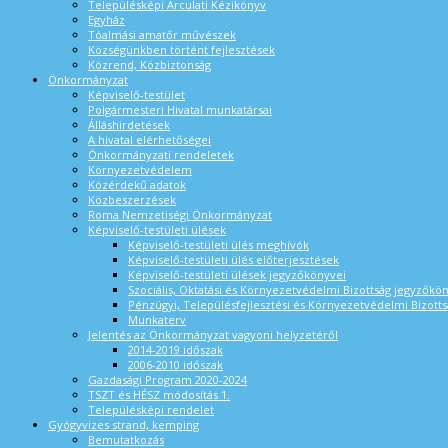
Településképi Arculati Kézikönyv
Egyház
Tóalmási amatőr művészek
Községünkben történt fejlesztések
Közrend, Közbiztonság
Önkormányzat
Képviselő-testület
Polgármesteri Hivatal munkatársai
Álláshirdetések
A hivatal elérhetőségei
Önkormányzati rendeletek
Környezetvédelem
Közérdekű adatok
Közbeszerzések
Roma Nemzetiségi Önkormányzat
Képviselő-testületi ülések
Képviselő-testületi ülés meghívók
Képviselő-testületi ülés előterjesztések
Képviselő-testületi ülések jegyzőkönyvei
Szociális, Oktatási és Környezetvédelmi Bizottság jegyzőkö
Pénzügyi, Településfejlesztési és Környezetvédelmi Bizotts
Munkaterv
Jelentés az Önkormányzat vagyoni helyzetéről
2014-2019 időszak
2006-2010 időszak
Gazdasági Program 2020-2024
TSZT és HÉSZ módosítás 1.
Településképi rendelet
Gyógyvizes strand, kemping
Bemutatkozás