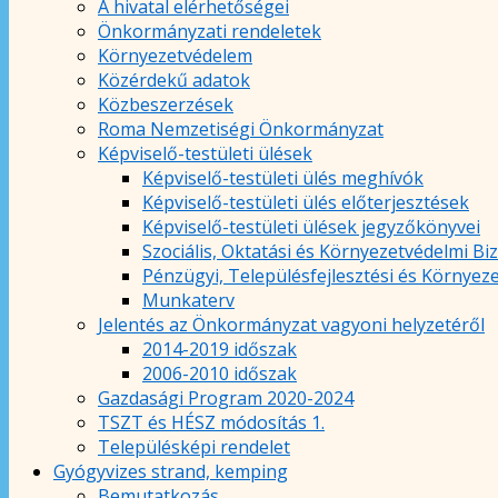
A hivatal elérhetőségei
Önkormányzati rendeletek
Környezetvédelem
Közérdekű adatok
Közbeszerzések
Roma Nemzetiségi Önkormányzat
Képviselő-testületi ülések
Képviselő-testületi ülés meghívók
Képviselő-testületi ülés előterjesztések
Képviselő-testületi ülések jegyzőkönyvei
Szociális, Oktatási és Környezetvédelmi Bi
Pénzügyi, Településfejlesztési és Környez
Munkaterv
Jelentés az Önkormányzat vagyoni helyzetéről
2014-2019 időszak
2006-2010 időszak
Gazdasági Program 2020-2024
TSZT és HÉSZ módosítás 1.
Településképi rendelet
Gyógyvizes strand, kemping
Bemutatkozás