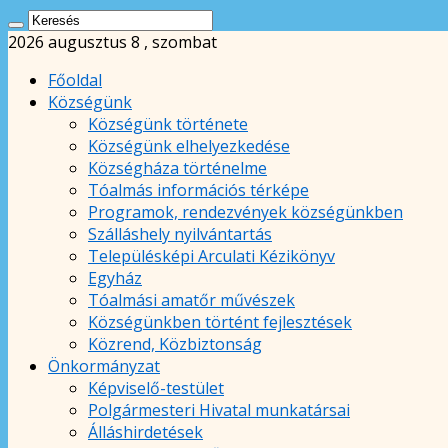
2026 augusztus 8 , szombat
Főoldal
Községünk
Községünk története
Községünk elhelyezkedése
Községháza történelme
Tóalmás információs térképe
Programok, rendezvények községünkben
Szálláshely nyilvántartás
Településképi Arculati Kézikönyv
Egyház
Tóalmási amatőr művészek
Községünkben történt fejlesztések
Közrend, Közbiztonság
Önkormányzat
Képviselő-testület
Polgármesteri Hivatal munkatársai
Álláshirdetések