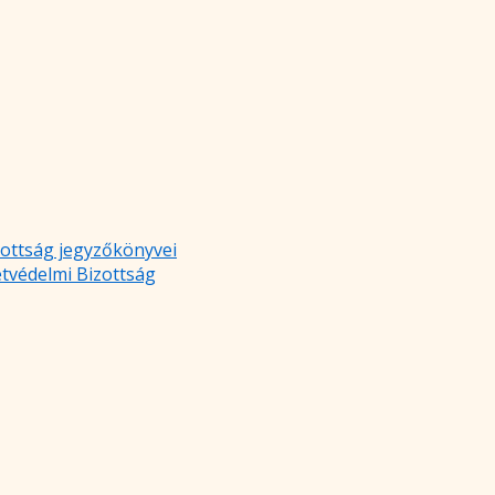
zottság jegyzőkönyvei
etvédelmi Bizottság