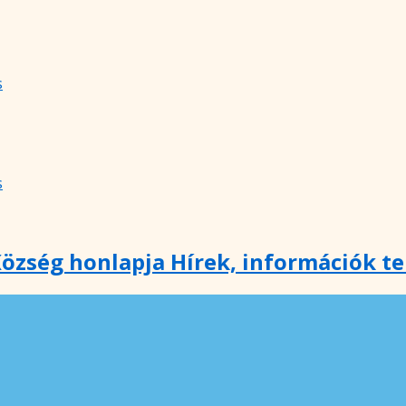
s
s
özség honlapja Hírek, információk t