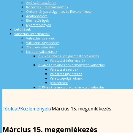
Adó számlaszámok
Közérdekű telefonszámok
Önkormányzati Ügyintézés Elektronikusan
Adatvédelem
Elérhetőségek
Nyomtatványok
Letöltések
Választási információk
Választási szervek
Választási ügyintézés
2026. évi választás
Korábbi választások
2025-ös időközi polgármesterválasztás
Választási információk
2024-es általános önkormányzati választás
Választási szervek
Választás ügyintézés
Választópolgároknak
Jelölteknek
2019-es általános önkormányzati választás
Főoldal
/
Közlemények
/
Március 15. megemlékezés
Március 15. megemlékezés