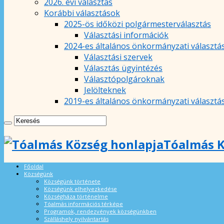
2026. évi választás
Korábbi választások
2025-ös időközi polgármesterválasztás
Választási információk
2024-es általános önkormányzati választá
Választási szervek
Választás ügyintézés
Választópolgároknak
Jelölteknek
2019-es általános önkormányzati választá
Tóalmás K
Főoldal
Községünk
Községünk története
Községünk elhelyezkedése
Községháza történelme
Tóalmás információs térképe
Programok, rendezvények községünkben
Szálláshely nyilvántartás