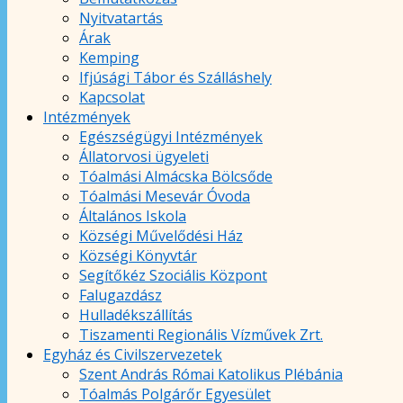
Nyitvatartás
Árak
Kemping
Ifjúsági Tábor és Szálláshely
Kapcsolat
Intézmények
Egészségügyi Intézmények
Állatorvosi ügyeleti
Tóalmási Almácska Bölcsőde
Tóalmási Mesevár Óvoda
Általános Iskola
Községi Művelődési Ház
Községi Könyvtár
Segítőkéz Szociális Központ
Falugazdász
Hulladékszállítás
Tiszamenti Regionális Vízművek Zrt.
Egyház és Civilszervezetek
Szent András Római Katolikus Plébánia
Tóalmás Polgárőr Egyesület