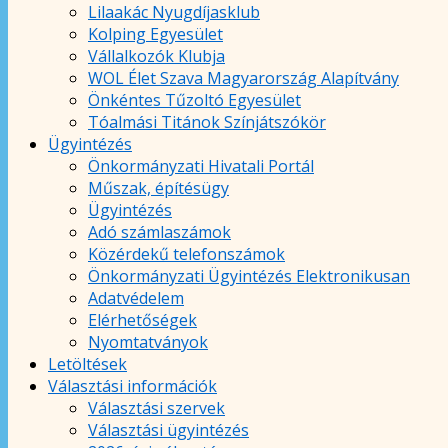
Lilaakác Nyugdíjasklub
Kolping Egyesület
Vállalkozók Klubja
WOL Élet Szava Magyarország Alapítvány
Önkéntes Tűzoltó Egyesület
Tóalmási Titánok Színjátszókör
Ügyintézés
Önkormányzati Hivatali Portál
Műszak, építésügy
Ügyintézés
Adó számlaszámok
Közérdekű telefonszámok
Önkormányzati Ügyintézés Elektronikusan
Adatvédelem
Elérhetőségek
Nyomtatványok
Letöltések
Választási információk
Választási szervek
Választási ügyintézés