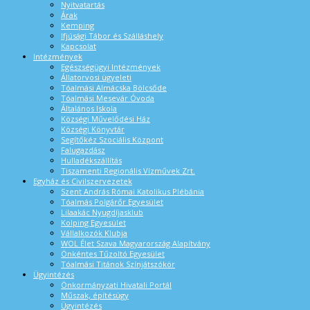
Nyitvatartás
Árak
Kemping
Ifjúsági Tábor és Szálláshely
Kapcsolat
Intézmények
Egészségügyi Intézmények
Állatorvosi ügyeleti
Tóalmási Almácska Bölcsőde
Tóalmási Mesevár Óvoda
Általános Iskola
Községi Művelődési Ház
Községi Könyvtár
Segítőkéz Szociális Központ
Falugazdász
Hulladékszállítás
Tiszamenti Regionális Vízművek Zrt.
Egyház és Civilszervezetek
Szent András Római Katolikus Plébánia
Tóalmás Polgárőr Egyesület
Lilaakác Nyugdíjasklub
Kolping Egyesület
Vállalkozók Klubja
WOL Élet Szava Magyarország Alapítvány
Önkéntes Tűzoltó Egyesület
Tóalmási Titánok Színjátszókör
Ügyintézés
Önkormányzati Hivatali Portál
Műszak, építésügy
Ügyintézés