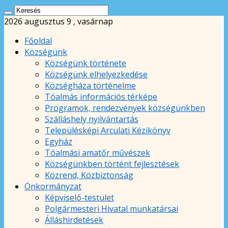
2026 augusztus 9 , vasárnap
Főoldal
Községünk
Községünk története
Községünk elhelyezkedése
Községháza történelme
Tóalmás információs térképe
Programok, rendezvények községünkben
Szálláshely nyilvántartás
Településképi Arculati Kézikönyv
Egyház
Tóalmási amatőr művészek
Községünkben történt fejlesztések
Közrend, Közbiztonság
Önkormányzat
Képviselő-testület
Polgármesteri Hivatal munkatársai
Álláshirdetések