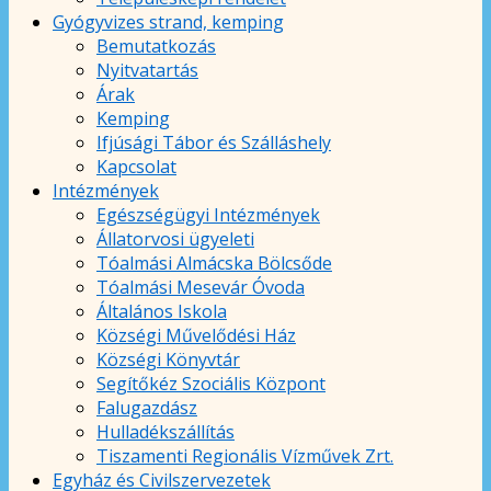
Gyógyvizes strand, kemping
Bemutatkozás
Nyitvatartás
Árak
Kemping
Ifjúsági Tábor és Szálláshely
Kapcsolat
Intézmények
Egészségügyi Intézmények
Állatorvosi ügyeleti
Tóalmási Almácska Bölcsőde
Tóalmási Mesevár Óvoda
Általános Iskola
Községi Művelődési Ház
Községi Könyvtár
Segítőkéz Szociális Központ
Falugazdász
Hulladékszállítás
Tiszamenti Regionális Vízművek Zrt.
Egyház és Civilszervezetek