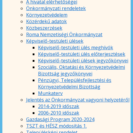
A hivatal elérhetőségei
Önkormányzati rendeletek
Környezetvédelem
Közérdekű adatok
Közbeszerzések
Roma Nemzetiségi Önkormányzat
Képviselő-testületi ülések
Képviselő-testületi ülés meghívók
Képviselő-testületi ülés előterjesztések
Képviselő-testületi ülések jegyzőkönyvei
Szociális, Oktatási és Környezetvédelmi
Bizottság jegyzőkönyvei
Pénzügyi, Településfejlesztési és
Környezetvédelmi Bizottság
Munkaterv
Jelentés az Önkormányzat vagyoni helyzetéről
2014-2019 időszak
2006-2010 időszak
Gazdasági Program 2020-2024
TSZT és HÉSZ módosítás 1.
Településképi rendelet