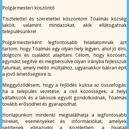
Polgármesteri köszöntő
Tisztelettel és szeretettel köszöntöm Tóalmás község
lakóit, valamint mindazokat, akik ellátogatnak
településünkre!
Polgármesterként legfontosabb feladatomnak azt
tartom, hogy Tóalmás egy olyan hely legyen, ahol jó élni,
dolgozni és családot alapítani. Célom, hogy közösen,
egymást segítve és megbecsülve olyan irányba fejlesszük
falunkat, amely méltó múltjához, ugyanakkor bátran épít
a jövő lehetőségeire is.
Meggyőződésem, hogy a fejlődés kulcsa az összefogás:
ha a település vezetése, a civil közösségek, a helyi
vállalkozók és a lakosok együtt gondolkodnak, Tóalmás
tovább erősödhet és gyarapodhat.
Honlapunkon mindenki megtalálhatja a legfontosabb
híreket, eseményeket és információkat, amelyek
segítenek eligazodni a közéletben, a hivatali