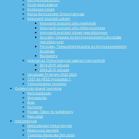
Közérdekű adatok
Közbeszerzések
Roma Nemzetiségi Önkormányzat
Képviselő-testületi ülések
Képviselő-testületi ülés meghívók
Képviselő-testületi ülés előterjesztések
Képviselő-testületi ülések jegyzőkönyvei
Szociális, Oktatási és Környezetvédelmi Bizottság
jegyzőkönyvei
Pénzügyi, Településfejlesztési és Környezetvédelmi
Bizottság
Munkaterv
Jelentés az Önkormányzat vagyoni helyzetéről
2014-2019 időszak
2006-2010 időszak
Gazdasági Program 2020-2024
TSZT és HÉSZ módosítás 1.
Településképi rendelet
Gyógyvizes strand, kemping
Bemutatkozás
Nyitvatartás
Árak
Kemping
Ifjúsági Tábor és Szálláshely
Kapcsolat
Intézmények
Egészségügyi Intézmények
Állatorvosi ügyeleti
Tóalmási Almácska Bölcsőde