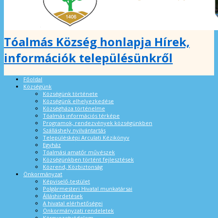
Tóalmás Község honlapja Hírek,
információk településünkről
Főoldal
Községünk
Községünk története
Községünk elhelyezkedése
Községháza történelme
Tóalmás információs térképe
Programok, rendezvények községünkben
Szálláshely nyilvántartás
Településképi Arculati Kézikönyv
Egyház
Tóalmási amatőr művészek
Községünkben történt fejlesztések
Közrend, Közbiztonság
Önkormányzat
Képviselő-testület
Polgármesteri Hivatal munkatársai
Álláshirdetések
A hivatal elérhetőségei
Önkormányzati rendeletek
Környezetvédelem