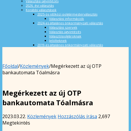
Választási ügyintézés
2026. évi választás
Korábbi választások
2025-ös időközi polgármesterválasztás
Választási információk
2024-es általános önkormányzati választás
Választási szervek
Választás ügyintézés
Választópolgároknak
Jelölteknek
2019-es általános önkormányzati választás
Főoldal
/
Közlemények
/
Megérkezett az új OTP
bankautomata Tóalmásra
Megérkezett az új OTP
bankautomata Tóalmásra
2023.03.22.
Közlemények
Hozzászólás írása
2,697
Megtekintés