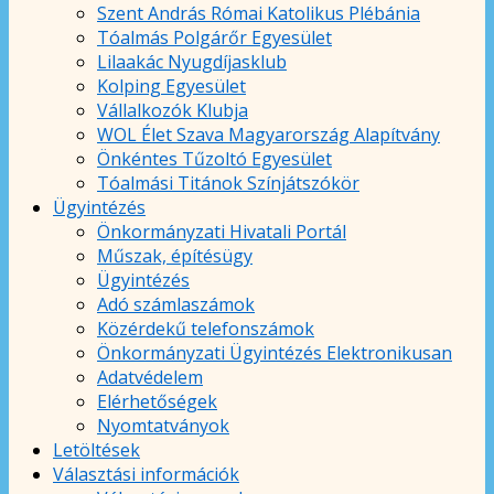
Szent András Római Katolikus Plébánia
Tóalmás Polgárőr Egyesület
Lilaakác Nyugdíjasklub
Kolping Egyesület
Vállalkozók Klubja
WOL Élet Szava Magyarország Alapítvány
Önkéntes Tűzoltó Egyesület
Tóalmási Titánok Színjátszókör
Ügyintézés
Önkormányzati Hivatali Portál
Műszak, építésügy
Ügyintézés
Adó számlaszámok
Közérdekű telefonszámok
Önkormányzati Ügyintézés Elektronikusan
Adatvédelem
Elérhetőségek
Nyomtatványok
Letöltések
Választási információk