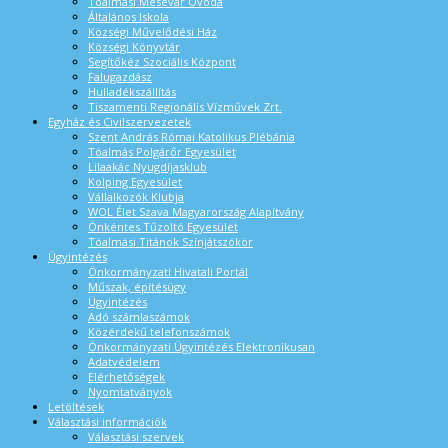
Tóalmási Mesevár Óvoda
Általános Iskola
Községi Művelődési Ház
Községi Könyvtár
Segítőkéz Szociális Központ
Falugazdász
Hulladékszállítás
Tiszamenti Regionális Vízművek Zrt.
Egyház és Civilszervezetek
Szent András Római Katolikus Plébánia
Tóalmás Polgárőr Egyesület
Lilaakác Nyugdíjasklub
Kolping Egyesület
Vállalkozók Klubja
WOL Élet Szava Magyarország Alapítvány
Önkéntes Tűzoltó Egyesület
Tóalmási Titánok Színjátszókör
Ügyintézés
Önkormányzati Hivatali Portál
Műszak, építésügy
Ügyintézés
Adó számlaszámok
Közérdekű telefonszámok
Önkormányzati Ügyintézés Elektronikusan
Adatvédelem
Elérhetőségek
Nyomtatványok
Letöltések
Választási információk
Választási szervek