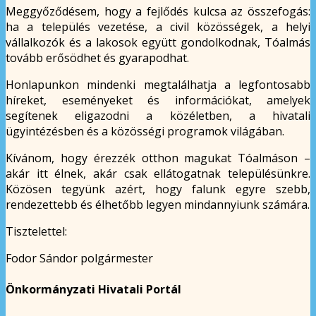
Meggyőződésem, hogy a fejlődés kulcsa az összefogás:
ha a település vezetése, a civil közösségek, a helyi
vállalkozók és a lakosok együtt gondolkodnak, Tóalmás
tovább erősödhet és gyarapodhat.
Honlapunkon mindenki megtalálhatja a legfontosabb
híreket, eseményeket és információkat, amelyek
segítenek eligazodni a közéletben, a hivatali
ügyintézésben és a közösségi programok világában.
Kívánom, hogy érezzék otthon magukat Tóalmáson –
akár itt élnek, akár csak ellátogatnak településünkre.
Közösen tegyünk azért, hogy falunk egyre szebb,
rendezettebb és élhetőbb legyen mindannyiunk számára.
Tisztelettel:
Fodor Sándor polgármester
Önkormányzati Hivatali Portál