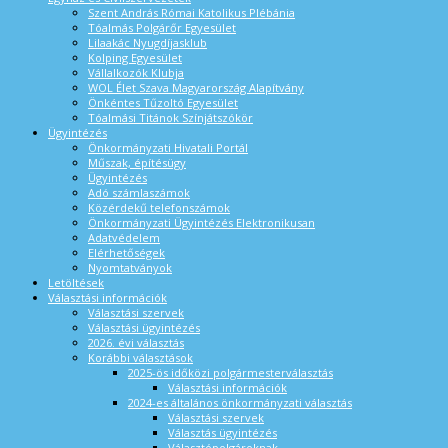
Szent András Római Katolikus Plébánia
Tóalmás Polgárőr Egyesület
Lilaakác Nyugdíjasklub
Kolping Egyesület
Vállalkozók Klubja
WOL Élet Szava Magyarország Alapítvány
Önkéntes Tűzoltó Egyesület
Tóalmási Titánok Színjátszókör
Ügyintézés
Önkormányzati Hivatali Portál
Műszak, építésügy
Ügyintézés
Adó számlaszámok
Közérdekű telefonszámok
Önkormányzati Ügyintézés Elektronikusan
Adatvédelem
Elérhetőségek
Nyomtatványok
Letöltések
Választási információk
Választási szervek
Választási ügyintézés
2026. évi választás
Korábbi választások
2025-ös időközi polgármesterválasztás
Választási információk
2024-es általános önkormányzati választás
Választási szervek
Választás ügyintézés
Választópolgároknak