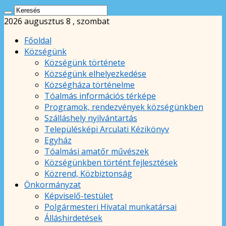
2026 augusztus 8 , szombat
Főoldal
Községünk
Községünk története
Községünk elhelyezkedése
Községháza történelme
Tóalmás információs térképe
Programok, rendezvények községünkben
Szálláshely nyilvántartás
Településképi Arculati Kézikönyv
Egyház
Tóalmási amatőr művészek
Községünkben történt fejlesztések
Közrend, Közbiztonság
Önkormányzat
Képviselő-testület
Polgármesteri Hivatal munkatársai
Álláshirdetések