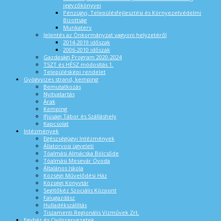
jegyzőkönyvei
Pénzügyi, Településfejlesztési és Környezetvédelmi
Bizottság
Munkaterv
Jelentés az Önkormányzat vagyoni helyzetéről
2014-2019 időszak
2006-2010 időszak
Gazdasági Program 2020-2024
TSZT és HÉSZ módosítás 1.
Településképi rendelet
Gyógyvizes strand, kemping
Bemutatkozás
Nyitvatartás
Árak
Kemping
Ifjúsági Tábor és Szálláshely
Kapcsolat
Intézmények
Egészségügyi Intézmények
Állatorvosi ügyeleti
Tóalmási Almácska Bölcsőde
Tóalmási Mesevár Óvoda
Általános Iskola
Községi Művelődési Ház
Községi Könyvtár
Segítőkéz Szociális Központ
Falugazdász
Hulladékszállítás
Tiszamenti Regionális Vízművek Zrt.
Egyház és Civilszervezetek