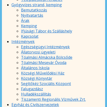
Gyógyvizes strand, kemping
Bemutatkozás
Nyitvatartás
Árak
Kemping
Ifjúsági Tábor és Szálláshely
Kapcsolat
Intézmények
Egészségügyi Intézmények
Állatorvosi ügyeleti
Tóalmási Almácska Bölcsőde
Tóalmási Mesevár Óvoda
Általános Iskola
Községi Művelődési Ház
Községi Könyvtár
Segítőkéz Szociális Központ
Falugazdász
Hulladékszállítás
Tiszamenti Regionális Vízművek Zrt.
Egyház és Civilszervezetek