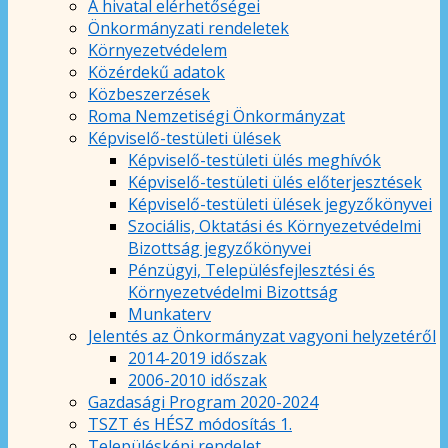
A hivatal elérhetőségei
Önkormányzati rendeletek
Környezetvédelem
Közérdekű adatok
Közbeszerzések
Roma Nemzetiségi Önkormányzat
Képviselő-testületi ülések
Képviselő-testületi ülés meghívók
Képviselő-testületi ülés előterjesztések
Képviselő-testületi ülések jegyzőkönyvei
Szociális, Oktatási és Környezetvédelmi
Bizottság jegyzőkönyvei
Pénzügyi, Településfejlesztési és
Környezetvédelmi Bizottság
Munkaterv
Jelentés az Önkormányzat vagyoni helyzetéről
2014-2019 időszak
2006-2010 időszak
Gazdasági Program 2020-2024
TSZT és HÉSZ módosítás 1.
Településképi rendelet