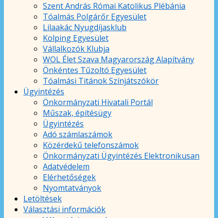
Szent András Római Katolikus Plébánia
Tóalmás Polgárőr Egyesület
Lilaakác Nyugdíjasklub
Kolping Egyesület
Vállalkozók Klubja
WOL Élet Szava Magyarország Alapítvány
Önkéntes Tűzoltó Egyesület
Tóalmási Titánok Színjátszókör
Ügyintézés
Önkormányzati Hivatali Portál
Műszak, építésügy
Ügyintézés
Adó számlaszámok
Közérdekű telefonszámok
Önkormányzati Ügyintézés Elektronikusan
Adatvédelem
Elérhetőségek
Nyomtatványok
Letöltések
Választási információk