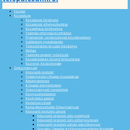
Főoldal
Községünk
Községünk története
Községünk elhelyezkedése
Községháza történelme
Tóalmás információs térképe
Programok, rendezvények községünkben
Szálláshely nyilvántartás
Településképi Arculati Kézikönyv
Egyház
Tóalmási amatőr művészek
Községünkben történt fejlesztések
Közrend, Közbiztonság
Önkormányzat
Képviselő-testület
Polgármesteri Hivatal munkatársai
Álláshirdetések
A hivatal elérhetőségei
Önkormányzati rendeletek
Környezetvédelem
Közérdekű adatok
Közbeszerzések
Roma Nemzetiségi Önkormányzat
Képviselő-testületi ülések
Képviselő-testületi ülés meghívók
Képviselő-testületi ülés előterjesztések
Képviselő-testületi ülések jegyzőkönyvei
Szociális, Oktatási és Környezetvédelmi Bizottság