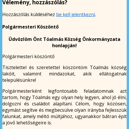
Vélemény, hozzászólás?
Hozzászólás küldéséhez
be kell jelentkezni
.
Polgármesteri Köszöntő
Üdvözlöm Önt Tóalmás Község Önkormányzata
honlapján!
Polgármesteri köszöntő
Tisztelettel és szeretettel köszöntöm Tóalmás község
lakóit, valamint mindazokat, akik ellátogatnak
településünkre!
Polgármesterként legfontosabb feladatomnak azt
tartom, hogy Tóalmás egy olyan hely legyen, ahol jó élni,
dolgozni és családot alapítani. Célom, hogy közösen,
egymást segítve és megbecsülve olyan irányba fejlesszük
falunkat, amely méltó múltjához, ugyanakkor bátran épít
a jövő lehetőségeire is.